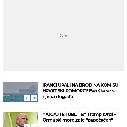
IRANCI UPALI NA BROD NA KOM SU
HRVATSKI POMORCI! Evo šta se s
njima događa
"PUCAJTE I UBIJTE!" Tramp tvrdi -
Ormuski moreuz je "zapečaćen"