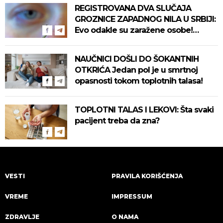
REGISTROVANA DVA SLUČAJA
GROZNICE ZAPADNOG NILA U SRBIJI:
Evo odakle su zaražene osobe!
Pročitajte na vreme savete "Batuta"
za zaštitu!
NAUČNICI DOŠLI DO ŠOKANTNIH
OTKRIĆA Jedan pol je u smrtnoj
opasnosti tokom toplotnih talasa!
TOPLOTNI TALAS I LEKOVI: Šta svaki
pacijent treba da zna?
VESTI
PRAVILA KORIŠĆENJA
VREME
IMPRESSUM
ZDRAVLJE
O NAMA