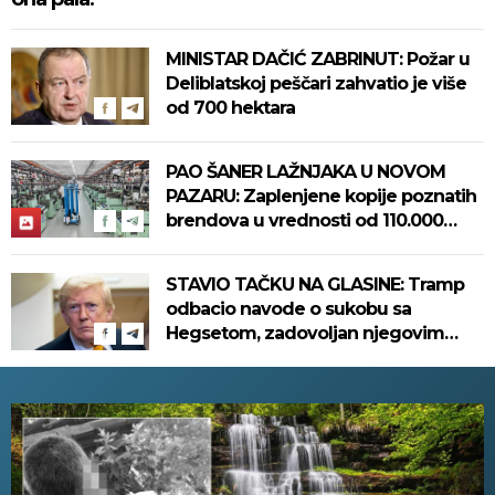
MINISTAR DAČIĆ ZABRINUT: Požar u
Deliblatskoj peščari zahvatio je više
od 700 hektara
PAO ŠANER LAŽNJAKA U NOVOM
PAZARU: Zaplenjene kopije poznatih
brendova u vrednosti od 110.000
evra! (FOTO)
STAVIO TAČKU NA GLASINE: Tramp
odbacio navode o sukobu sa
Hegsetom, zadovoljan njegovim
radom u Pentagonu