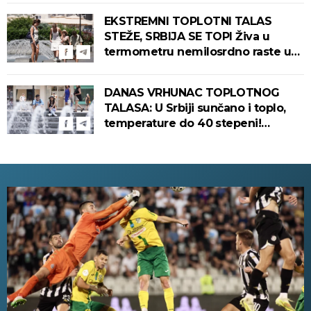
Srbiju stiže zahlađenje!
EKSTREMNI TOPLOTNI TALAS
STEŽE, SRBIJA SE TOPI Živa u
termometru nemilosrdno raste u
ovim gradovima
DANAS VRHUNAC TOPLOTNOG
TALASA: U Srbiji sunčano i toplo,
temperature do 40 stepeni!
Tropska noć pred nama!