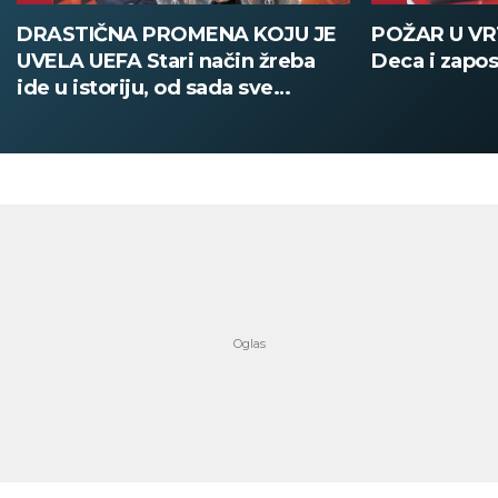
DRASTIČNA PROMENA KOJU JE
POŽAR U V
UVELA UEFA Stari način žreba
Deca i zapos
ide u istoriju, od sada sve
digitalno