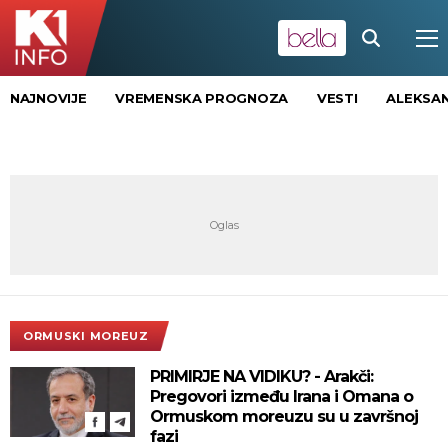
NAJNOVIJE
VREMENSKA PROGNOZA
VESTI
ALEKSAN
ORMUSKI MOREUZ
PRIMIRJE NA VIDIKU? - Arakči:
Pregovori između Irana i Omana o
Ormuskom moreuzu su u završnoj
fazi