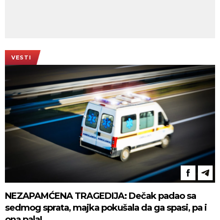
VESTI
NEZAPAMĆENA TRAGEDIJA: Dečak padao sa
sedmog sprata, majka pokušala da ga spasi, pa i
ona pala!