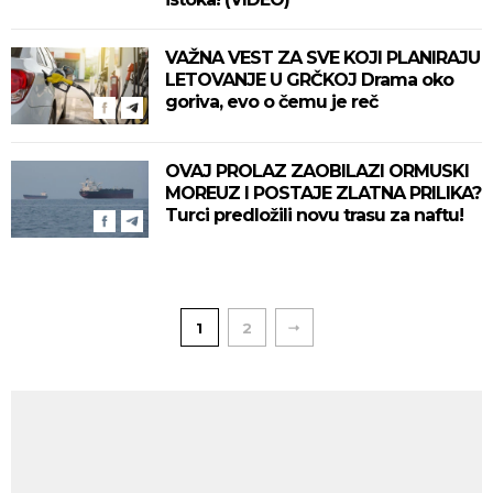
VAŽNA VEST ZA SVE KOJI PLANIRAJU
LETOVANJE U GRČKOJ Drama oko
goriva, evo o čemu je reč
OVAJ PROLAZ ZAOBILAZI ORMUSKI
MOREUZ I POSTAJE ZLATNA PRILIKA?
Turci predložili novu trasu za naftu!
1
2