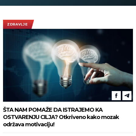
"Oluje", Srbija dovoljno snažna
da zaštiti svoj narod!
(FOTO/VIDEO)
ZDRAVLJE
ŠTA NAM POMAŽE DA ISTRAJEMO KA
OSTVARENJU CILJA? Otkriveno kako mozak
održava motivaciju!