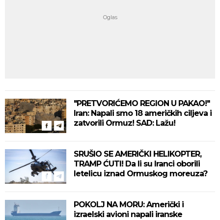
"PRETVORIĆEMO REGION U PAKAO!"
Iran: Napali smo 18 američkih ciljeva i
zatvorili Ormuz! SAD: Lažu!
SRUŠIO SE AMERIČKI HELIKOPTER,
TRAMP ĆUTI! Da li su Iranci oborili
letelicu iznad Ormuskog moreuza?
POKOLJ NA MORU: Američki i
izraelski avioni napali iranske