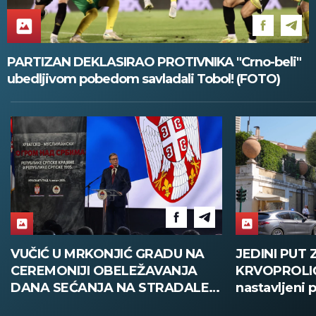
PARTIZAN DEKLASIRAO PROTIVNIKA "Crno-beli"
ubedljivom pobedom savladali Tobol! (FOTO)
VUČIĆ U MRKONJIĆ GRADU NA
JEDINI PUT
CEREMONIJI OBELEŽAVANJA
KRVOPROLIĆ
DANA SEĆANJA NA STRADALE:
nastavljeni 
Nikada više nigde neće biti
Izraela o kra