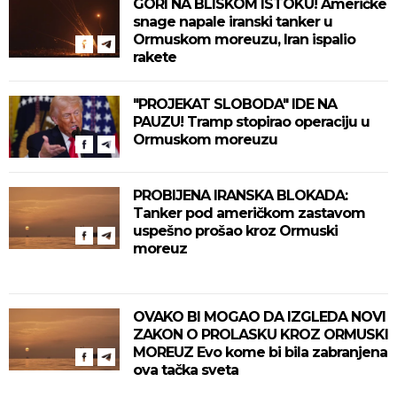
GORI NA BLISKOM ISTOKU! Američke
snage napale iranski tanker u
Ormuskom moreuzu, Iran ispalio
rakete
"PROJEKAT SLOBODA" IDE NA
PAUZU! Tramp stopirao operaciju u
Ormuskom moreuzu
PROBIJENA IRANSKA BLOKADA:
Tanker pod američkom zastavom
uspešno prošao kroz Ormuski
moreuz
OVAKO BI MOGAO DA IZGLEDA NOVI
ZAKON O PROLASKU KROZ ORMUSKI
MOREUZ Evo kome bi bila zabranjena
ova tačka sveta