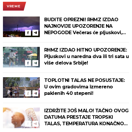
VREME
BUDITE OPREZNI! RHMZ IZDAO
NAJNOVIJE UPOZORENJE NA
NEPOGODE Večeras će pljuskovi,
grmljavina i olujni vetar pogoditi
ove delove zemlje!
RHMZ IZDAO HITNO UPOZORENJE:
Pljuskovi u naredna dva ili tri sata u
više delova Srbije!
TOPLOTNI TALAS NE POSUSTAJE:
U ovim gradovima izmereno
paklenih 40 stepeni!
IZDRŽITE JOŠ MALO! TAČNO OVOG
DATUMA PRESTAJE TROPSKI
TALAS, TEMPERATURA KONAČNO
PADA! Meteorolog otkrio kada u