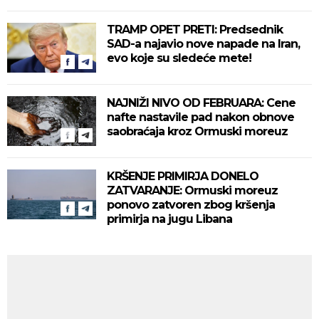
TRAMP OPET PRETI: Predsednik
SAD-a najavio nove napade na Iran,
evo koje su sledeće mete!
NAJNIŽI NIVO OD FEBRUARA: Cene
nafte nastavile pad nakon obnove
saobraćaja kroz Ormuski moreuz
KRŠENJE PRIMIRJA DONELO
ZATVARANJE: Ormuski moreuz
ponovo zatvoren zbog kršenja
primirja na jugu Libana