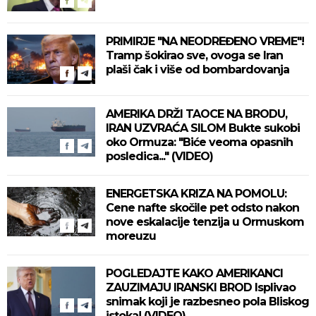
PRIMIRJE "NA NEODREĐENO VREME"!
Tramp šokirao sve, ovoga se Iran
plaši čak i više od bombardovanja
AMERIKA DRŽI TAOCE NA BRODU,
IRAN UZVRAĆA SILOM Bukte sukobi
oko Ormuza: "Biće veoma opasnih
posledica..." (VIDEO)
ENERGETSKA KRIZA NA POMOLU:
Cene nafte skočile pet odsto nakon
nove eskalacije tenzija u Ormuskom
moreuzu
POGLEDAJTE KAKO AMERIKANCI
ZAUZIMAJU IRANSKI BROD Isplivao
snimak koji je razbesneo pola Bliskog
istoka! (VIDEO)