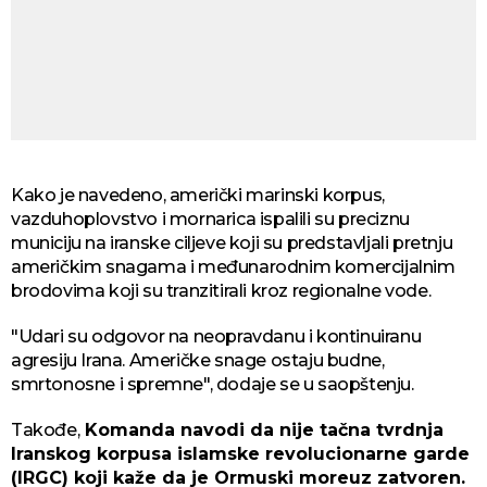
Kako je navedeno, američki marinski korpus,
vazduhoplovstvo i mornarica ispalili su preciznu
municiju na iranske ciljeve koji su predstavljali pretnju
američkim snagama i međunarodnim komercijalnim
brodovima koji su tranzitirali kroz regionalne vode.
"Udari su odgovor na neopravdanu i kontinuiranu
agresiju Irana. Američke snage ostaju budne,
smrtonosne i spremne", dodaje se u saopštenju.
Takođe,
Komanda navodi da nije tačna tvrdnja
Iranskog korpusa islamske revolucionarne garde
(IRGC) koji kaže da je Ormuski moreuz zatvoren.