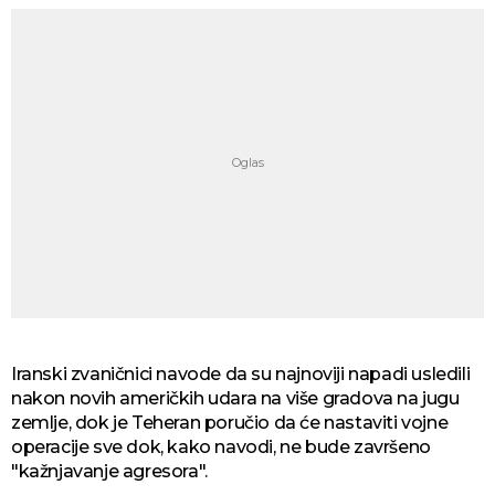
Iranski zvaničnici navode da su najnoviji napadi usledili
nakon novih američkih udara na više gradova na jugu
zemlje, dok je Teheran poručio da će nastaviti vojne
operacije sve dok, kako navodi, ne bude završeno
"kažnjavanje agresora".