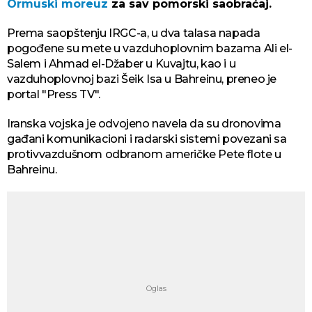
Ormuski moreuz
za sav pomorski saobraćaj.
Prema saopštenju IRGC-a, u dva talasa napada
pogođene su mete u vazduhoplovnim bazama Ali el-
Salem i Ahmad el-Džaber u Kuvajtu, kao i u
vazduhoplovnoj bazi Šeik Isa u Bahreinu, preneo je
portal "Press TV".
Iranska vojska je odvojeno navela da su dronovima
gađani komunikacioni i radarski sistemi povezani sa
protivvazdušnom odbranom američke Pete flote u
Bahreinu.