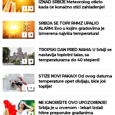
IZNAD SRBIJE Meteorolog otkrio
kada će konačno stići zahlađenje!
SRBIJA SE TOPI! RHMZ UPALIO
ALARM: Evo u kojim gradovima je
izmerena najviša temperatura!
TROPSKI DAN PRED NAMA: U Srbiji se
nastavlja toplotni talas, sa
temperaturama do 40 stepeni!
STIŽE NOVI PAKAO! Od ovog datuma
temperature opet divljaju, biće još
toplije!
NE IGNORIŠITE OVO UPOZORENJE!
Srbija je u crvenom - lekari izdali
hitne preporuke građanima