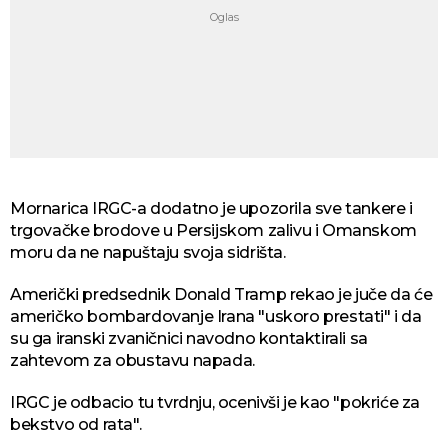
Mornarica IRGC-a dodatno je upozorila sve tankere i
trgovačke brodove u Persijskom zalivu i Omanskom
moru da ne napuštaju svoja sidrišta.
Američki predsednik Donald Tramp rekao je juče da će
američko bombardovanje Irana "uskoro prestati" i da
su ga iranski zvaničnici navodno kontaktirali sa
zahtevom za obustavu napada.
IRGC je odbacio tu tvrdnju, ocenivši je kao "pokriće za
bekstvo od rata".