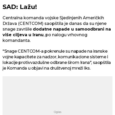
SAD: Lažu!
Centralna komanda vojske Sjedinjenih Američkih
Država (CENTCOM) saopštila je danas da su njene
snage završile
dodatne napade u samoodbrani na
više ciljeva u Iranu
, po nalogu vrhovnog
komandanta.
"Snage CENTCOM-a pokrenule su napade na iranske
vojne kapacitete za nadzor, komunikacione sisteme i
lokacije protivvazdušne odbrane širom Irana", saopštila
je Komanda u objavi na društvenoj mreži Iks.