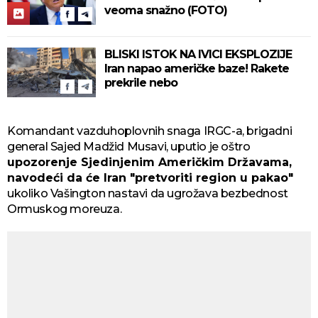
veoma snažno (FOTO)
BLISKI ISTOK NA IVICI EKSPLOZIJE
Iran napao američke baze! Rakete
prekrile nebo
Komandant vazduhoplovnih snaga IRGC-a, brigadni
general Sajed Madžid Musavi, uputio je oštro
upozorenje Sjedinjenim Američkim Državama,
navodeći da će Iran "pretvoriti region u pakao"
ukoliko Vašington nastavi da ugrožava bezbednost
Ormuskog moreuza.