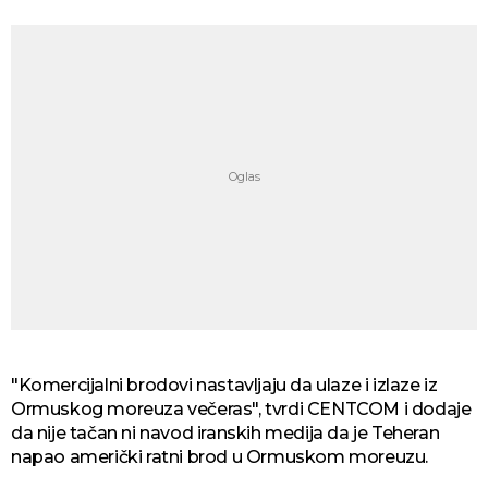
"Komercijalni brodovi nastavljaju da ulaze i izlaze iz
Ormuskog moreuza večeras", tvrdi CENTCOM i dodaje
da nije tačan ni navod iranskih medija da je Teheran
napao američki ratni brod u Ormuskom moreuzu.