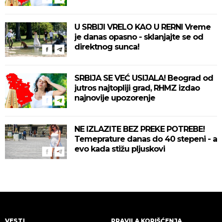
U SRBIJI VRELO KAO U RERNI Vreme
je danas opasno - sklanjajte se od
direktnog sunca!
SRBIJA SE VEĆ USIJALA! Beograd od
jutros najtopliji grad, RHMZ izdao
najnovije upozorenje
NE IZLAZITE BEZ PREKE POTREBE!
Temeprature danas do 40 stepeni - a
evo kada stižu pljuskovi
VESTI
PRAVILA KORIŠĆENJA