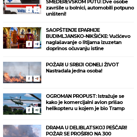
SMEDEREVSKOM PUTU: Dve osobe
završile u bolnici, automobili potpuno
uništeni!
SAOPŠTENJE EPARHIJE
BUDIMLJANSKO-NIKŠIĆKE: Vučićevo
naglašavanje o litijama izuzetan
doprinos očuvanju istine
POŽARI U SRBIJI ODNELI ŽIVOT
Nastradala jedna osoba!
OGROMAN PROPUST: Istražuje se
kako je komercijalni avion prišao
helikopteru u kojem je bio Tramp
DRAMA U DELIBLATSKOJ PEŠČARI!
POŽAR SE PROŠIRIO NA 300