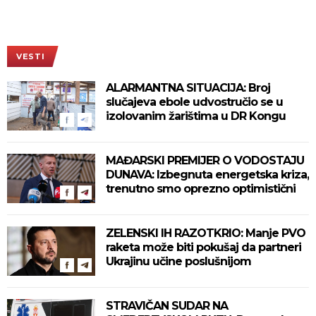
VESTI
ALARMANTNA SITUACIJA: Broj
slučajeva ebole udvostručio se u
izolovanim žarištima u DR Kongu
MAĐARSKI PREMIJER O VODOSTAJU
DUNAVA: Izbegnuta energetska kriza,
trenutno smo oprezno optimistični
ZELENSKI IH RAZOTKRIO: Manje PVO
raketa može biti pokušaj da partneri
Ukrajinu učine poslušnijom
STRAVIČAN SUDAR NA