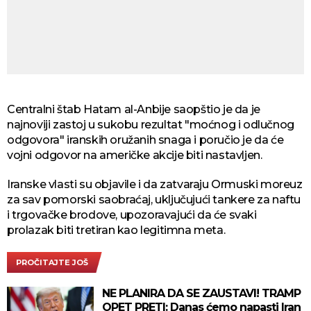
Centralni štab Hatam al-Anbije saopštio je da je
najnoviji zastoj u sukobu rezultat "moćnog i odlučnog
odgovora" iranskih oružanih snaga i poručio je da će
vojni odgovor na američke akcije biti nastavljen.
Iranske vlasti su objavile i da zatvaraju Ormuski moreuz
za sav pomorski saobraćaj, uključujući tankere za naftu
i trgovačke brodove, upozoravajući da će svaki
prolazak biti tretiran kao legitimna meta.
PROČITAJTE JOŠ
NE PLANIRA DA SE ZAUSTAVI! TRAMP
OPET PRETI: Danas ćemo napasti Iran