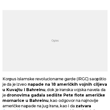
Korpus islamske revolucionarne garde (IRGC) saopštio
je da je izveo
napade na 18 američkih vojnih ciljeva
u Kuvajtu i Bahreinu
, dok je iranska vojska navela da
je
dronovima gađala sedište Pete flote američke
mornarice u Bahreinu
, kao odgovor na najnovije
američke napade na jug Irana, kao i da
zatvara