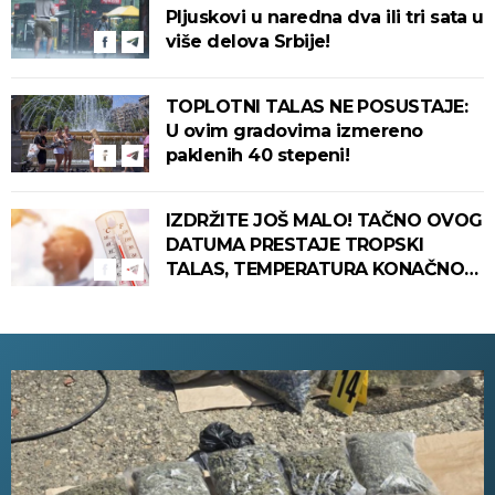
Pljuskovi u naredna dva ili tri sata u
više delova Srbije!
TOPLOTNI TALAS NE POSUSTAJE:
U ovim gradovima izmereno
paklenih 40 stepeni!
IZDRŽITE JOŠ MALO! TAČNO OVOG
DATUMA PRESTAJE TROPSKI
TALAS, TEMPERATURA KONAČNO
PADA! Meteorolog otkrio kada u
Srbiju stiže zahlađenje!