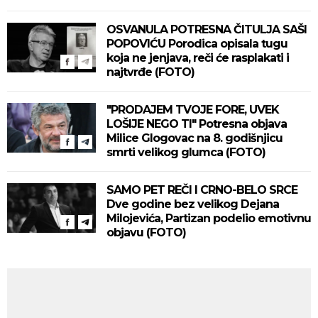
OSVANULA POTRESNA ČITULJA SAŠI
POPOVIĆU Porodica opisala tugu
koja ne jenjava, reči će rasplakati i
najtvrđe (FOTO)
"PRODAJEM TVOJE FORE, UVEK
LOŠIJE NEGO TI" Potresna objava
Milice Glogovac na 8. godišnjicu
smrti velikog glumca (FOTO)
SAMO PET REČI I CRNO-BELO SRCE
Dve godine bez velikog Dejana
Milojevića, Partizan podelio emotivnu
objavu (FOTO)