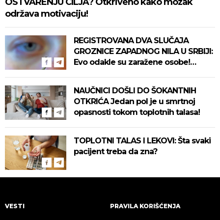
OSTVARENJU CILJA? Otkriveno kako mozak
održava motivaciju!
REGISTROVANA DVA SLUČAJA
GROZNICE ZAPADNOG NILA U SRBIJI:
Evo odakle su zaražene osobe!
Pročitajte na vreme savete "Batuta"
za zaštitu!
NAUČNICI DOŠLI DO ŠOKANTNIH
OTKRIĆA Jedan pol je u smrtnoj
opasnosti tokom toplotnih talasa!
TOPLOTNI TALAS I LEKOVI: Šta svaki
pacijent treba da zna?
VESTI
PRAVILA KORIŠĆENJA