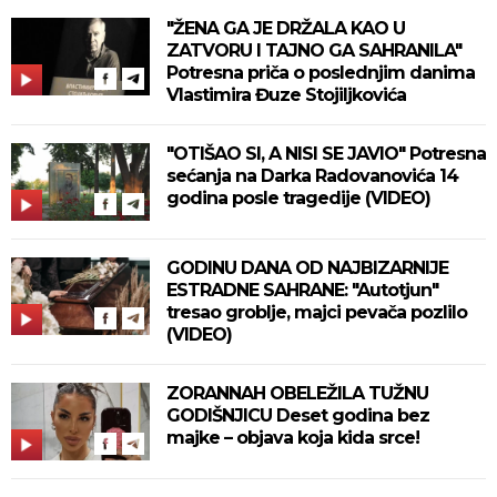
"ŽENA GA JE DRŽALA KAO U
ZATVORU I TAJNO GA SAHRANILA"
Potresna priča o poslednjim danima
Vlastimira Đuze Stojiljkovića
"OTIŠAO SI, A NISI SE JAVIO" Potresna
sećanja na Darka Radovanovića 14
godina posle tragedije (VIDEO)
GODINU DANA OD NAJBIZARNIJE
ESTRADNE SAHRANE: "Autotjun"
tresao groblje, majci pevača pozlilo
(VIDEO)
ZORANNAH OBELEŽILA TUŽNU
GODIŠNJICU Deset godina bez
majke – objava koja kida srce!