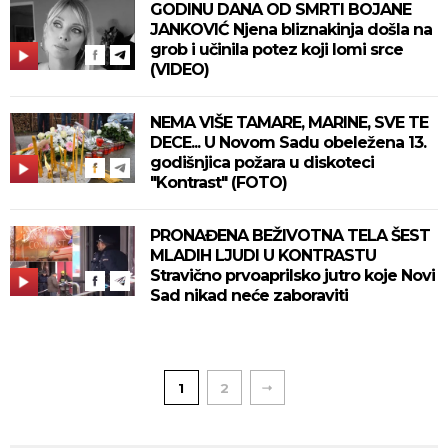
GODINU DANA OD SMRTI BOJANE
JANKOVIĆ Njena bliznakinja došla na
grob i učinila potez koji lomi srce
(VIDEO)
NEMA VIŠE TAMARE, MARINE, SVE TE
DECE... U Novom Sadu obeležena 13.
godišnjica požara u diskoteci
"Kontrast" (FOTO)
PRONAĐENA BEŽIVOTNA TELA ŠEST
MLADIH LJUDI U KONTRASTU
Stravično prvoaprilsko jutro koje Novi
Sad nikad neće zaboraviti
1
2