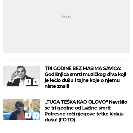
TRI GODINE BEZ MASIMA SAVIĆA:
Godišnjica smrti muzičkog diva koji
je lečio dušu i tajne koje o njemu
niste znali!
„TUGA TEŠKA KAO OLOVO“ Navršilo
se tri godine od Laćine smrti:
Potresne reči njegove tetke kidaju
dušu! (FOTO)