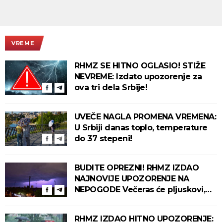
VREME
RHMZ SE HITNO OGLASIO! STIŽE
NEVREME: Izdato upozorenje za
ova tri dela Srbije!
UVEČE NAGLA PROMENA VREMENA:
U Srbiji danas toplo, temperature
do 37 stepeni!
BUDITE OPREZNI! RHMZ IZDAO
NAJNOVIJE UPOZORENJE NA
NEPOGODE Večeras će pljuskovi,
grmljavina i olujni vetar pogoditi
ove delove zemlje!
RHMZ IZDAO HITNO UPOZORENJE: