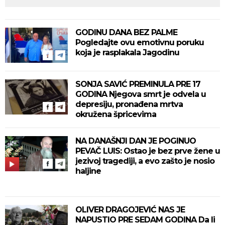
GODINU DANA BEZ PALME
Pogledajte ovu emotivnu poruku
koja je rasplakala Jagodinu
SONJA SAVIĆ PREMINULA PRE 17
GODINA Njegova smrt je odvela u
depresiju, pronađena mrtva
okružena špricevima
NA DANAŠNJI DAN JE POGINUO
PEVAČ LUIS: Ostao je bez prve žene u
jezivoj tragediji, a evo zašto je nosio
haljine
OLIVER DRAGOJEVIĆ NAS JE
NAPUSTIO PRE SEDAM GODINA Da li