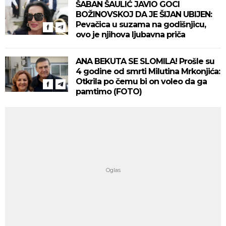
ŠABAN ŠAULIĆ JAVIO GOCI
BOŽINOVSKOJ DA JE ŠIJAN UBIJEN:
Pevačica u suzama na godišnjicu,
ovo je njihova ljubavna priča
ANA BEKUTA SE SLOMILA! Prošle su
4 godine od smrti Milutina Mrkonjića:
Otkrila po čemu bi on voleo da ga
pamtimo (FOTO)