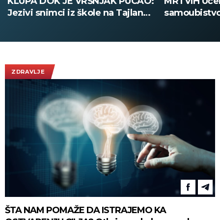
O:
MRTVIH Učenik izvršio napad, pa
PROTIVNIK
ndu
samoubistvo! Užasne scene sa
ubedljivo
Tajlanda (FOTO)
Tobol! (F
ZDRAVLJE
ŠTA NAM POMAŽE DA ISTRAJEMO KA