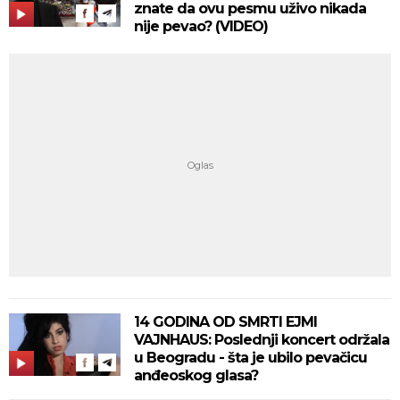
znate da ovu pesmu uživo nikada
nije pevao? (VIDEO)
14 GODINA OD SMRTI EJMI
VAJNHAUS: Poslednji koncert održala
u Beogradu - šta je ubilo pevačicu
anđeoskog glasa?