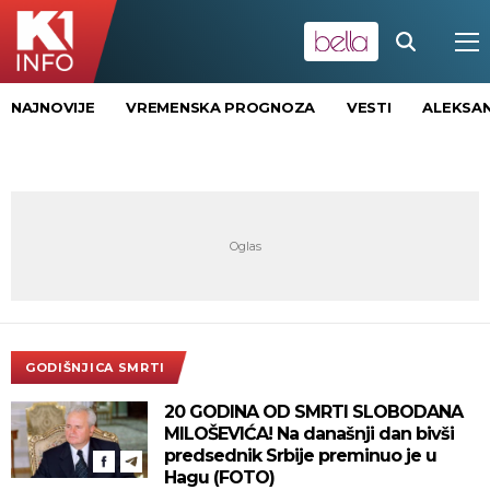
NAJNOVIJE
VREMENSKA PROGNOZA
VESTI
ALEKSAN
GODIŠNJICA SMRTI
20 GODINA OD SMRTI SLOBODANA
MILOŠEVIĆA! Na današnji dan bivši
predsednik Srbije preminuo je u
Hagu (FOTO)