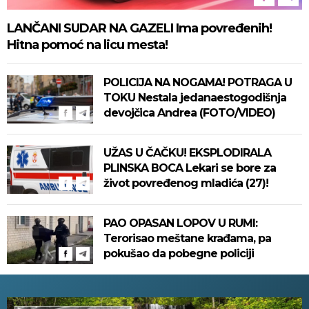
LANČANI SUDAR NA GAZELI Ima povređenih!
Hitna pomoć na licu mesta!
POLICIJA NA NOGAMA! POTRAGA U
TOKU Nestala jedanaestogodišnja
devojčica Andrea (FOTO/VIDEO)
UŽAS U ČAČKU! EKSPLODIRALA
PLINSKA BOCA Lekari se bore za
život povređenog mladića (27)!
PAO OPASAN LOPOV U RUMI:
Terorisao meštane krađama, pa
pokušao da pobegne policiji