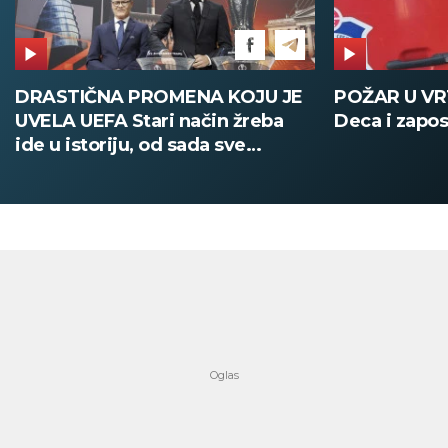
POŽAR U VRTIĆU NA VOŽDOVCU
SINIŠA MAL
Deca i zaposleni evakuisani
DOBIO NAJN
PATIKA Evo k
su posebne 