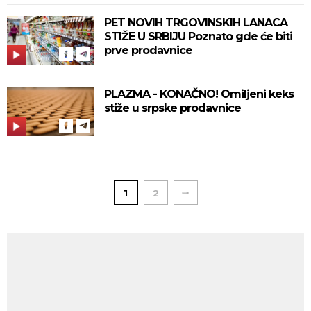
PET NOVIH TRGOVINSKIH LANACA
STIŽE U SRBIJU Poznato gde će biti
prve prodavnice
PLAZMA - KONAČNO! Omiljeni keks
stiže u srpske prodavnice
1
2