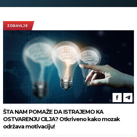
(VIDEO)
ZDRAVLJE
ŠTA NAM POMAŽE DA ISTRAJEMO KA
OSTVARENJU CILJA? Otkriveno kako mozak
održava motivaciju!