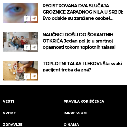
REGISTROVANA DVA SLUČAJA
GROZNICE ZAPADNOG NILA U SRBIJI:
Evo odakle su zaražene osobe!
Pročitajte na vreme savete "Batuta"
za zaštitu!
NAUČNICI DOŠLI DO ŠOKANTNIH
OTKRIĆA Jedan pol je u smrtnoj
opasnosti tokom toplotnih talasa!
TOPLOTNI TALAS I LEKOVI: Šta svaki
pacijent treba da zna?
VESTI
PRAVILA KORIŠĆENJA
VREME
IMPRESSUM
ZDRAVLJE
O NAMA