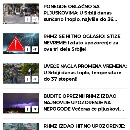
PONEGDE OBLAČNO SA
PLJUSKOVIMA: U Srbiji danas
sunčano i toplo, najviše do 36
stepeni!
RHMZ SE HITNO OGLASIO! STIŽE
NEVREME: Izdato upozorenje za
ova tri dela Srbije!
UVEČE NAGLA PROMENA VREMENA:
U Srbiji danas toplo, temperature
do 37 stepeni!
BUDITE OPREZNI! RHMZ IZDAO
NAJNOVIJE UPOZORENJE NA
NEPOGODE Večeras će pljuskovi,
grmljavina i olujni vetar pogoditi
ove delove zemlje!
RHMZ IZDAO HITNO UPOZORENJE: