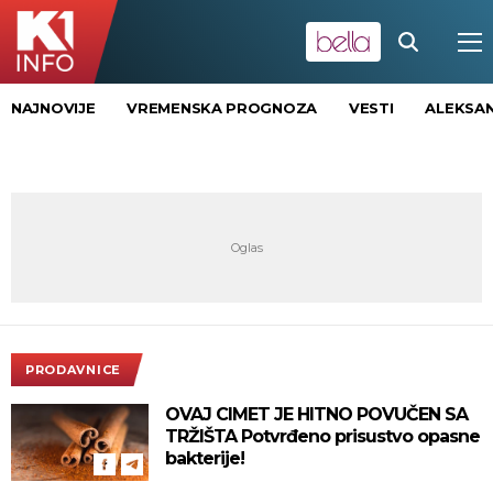
NAJNOVIJE
VREMENSKA PROGNOZA
VESTI
ALEKSAN
PRODAVNICE
OVAJ CIMET JE HITNO POVUČEN SA
TRŽIŠTA Potvrđeno prisustvo opasne
bakterije!