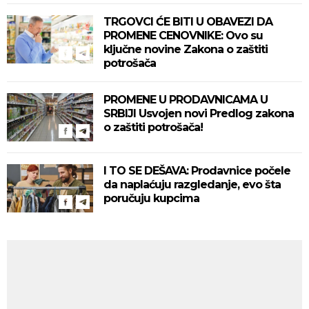
TRGOVCI ĆE BITI U OBAVEZI DA
PROMENE CENOVNIKE: Ovo su
ključne novine Zakona o zaštiti
potrošača
PROMENE U PRODAVNICAMA U
SRBIJI Usvojen novi Predlog zakona
o zaštiti potrošača!
I TO SE DEŠAVA: Prodavnice počele
da naplaćuju razgledanje, evo šta
poručuju kupcima