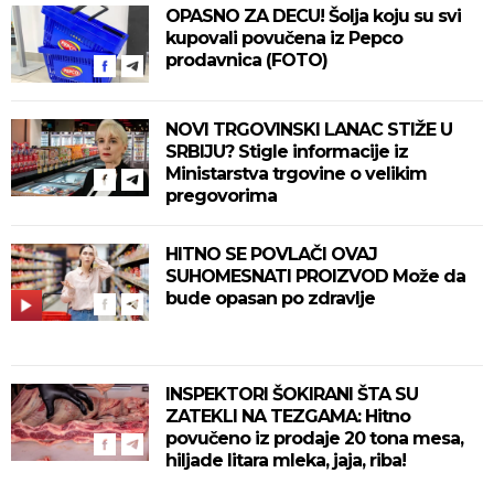
OPASNO ZA DECU! Šolja koju su svi
kupovali povučena iz Pepco
prodavnica (FOTO)
NOVI TRGOVINSKI LANAC STIŽE U
SRBIJU? Stigle informacije iz
Ministarstva trgovine o velikim
pregovorima
HITNO SE POVLAČI OVAJ
SUHOMESNATI PROIZVOD Može da
bude opasan po zdravlje
INSPEKTORI ŠOKIRANI ŠTA SU
ZATEKLI NA TEZGAMA: Hitno
povučeno iz prodaje 20 tona mesa,
hiljade litara mleka, jaja, riba!