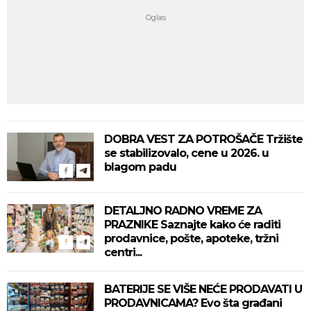
DOBRA VEST ZA POTROŠAČE Tržište
se stabilizovalo, cene u 2026. u
blagom padu
DETALJNO RADNO VREME ZA
PRAZNIKE Saznajte kako će raditi
prodavnice, pošte, apoteke, tržni
centri...
BATERIJE SE VIŠE NEĆE PRODAVATI U
PRODAVNICAMA? Evo šta građani