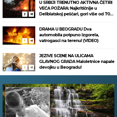
U SRBIJI TRENUTNO AKTIVNA ČETIRI
VEĆA POŽARA: Najkritičnije u
Deliblatskoj peščari, gori više od 700
hektara! Na terenu skoro 500 ljudi!
DRAMA U BEOGRADU Dva
automobila potpuno izgorela,
vatrogasci na terenu! (VIDEO)
JEZIVE SCENE NA ULICAMA
GLAVNOG GRADA Maloletnice napale
devojku u Beogradu!