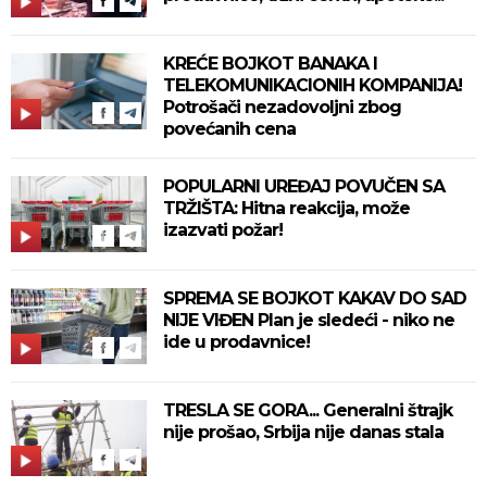
KREĆE BOJKOT BANAKA I
TELEKOMUNIKACIONIH KOMPANIJA!
Potrošači nezadovoljni zbog
povećanih cena
POPULARNI UREĐAJ POVUČEN SA
TRŽIŠTA: Hitna reakcija, može
izazvati požar!
SPREMA SE BOJKOT KAKAV DO SAD
NIJE VIĐEN Plan je sledeći - niko ne
ide u prodavnice!
TRESLA SE GORA... Generalni štrajk
nije prošao, Srbija nije danas stala