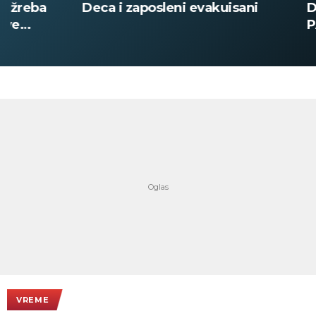
Deca i zaposleni evakuisani
DOBIO NAJN
PATIKA Evo k
su posebne 
VREME