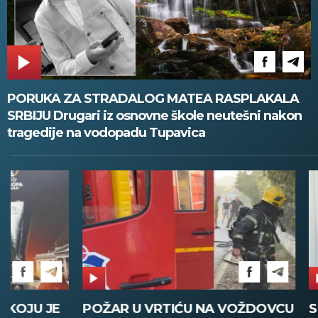
PORUKA ZA STRADALOG MATEA RASPLAKALA
SRBIJU Drugari iz osnovne škole neutešni nakon
tragedije na vodopadu Tupavica
POŽAR U VRTIĆU NA VOŽDOVCU
SINIŠA MAL