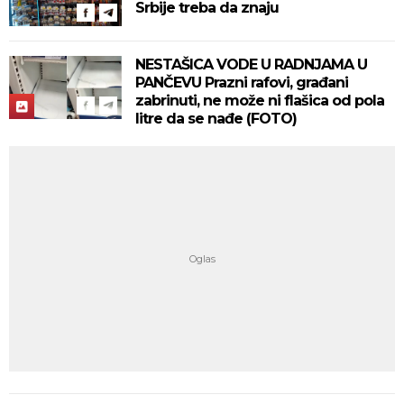
Srbije treba da znaju
NESTAŠICA VODE U RADNJAMA U
PANČEVU Prazni rafovi, građani
zabrinuti, ne može ni flašica od pola
litre da se nađe (FOTO)