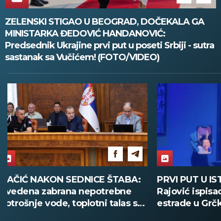
ZELENSKI STIGAO U BEOGRAD, DOČEKALA GA
MINISTARKA ĐEDOVIĆ HANDANOVIĆ:
Predsednik Ukrajine prvi put u poseti Srbiji - sutra
sastanak sa Vučićem! (FOTO/VIDEO)
PRVI PUT U ISTORIJI! Boban
UČENICI SE 
Rajović ispisao novu stranicu
KLUPA DOK 
estrade u Grčkoj, a usred
Jezivi snimc
nastupa pozvao Acu Pejovića!
(UZNEMIRUJ