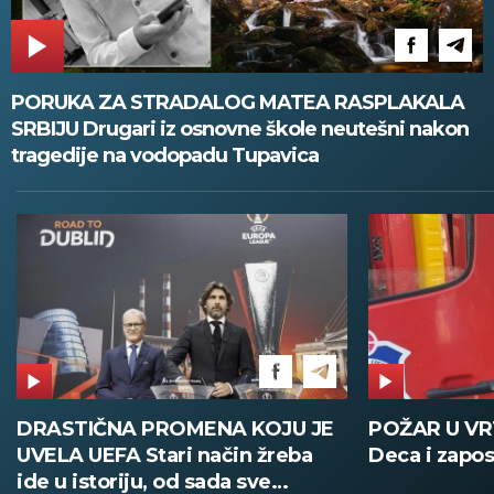
PORUKA ZA STRADALOG MATEA RASPLAKALA
SRBIJU Drugari iz osnovne škole neutešni nakon
tragedije na vodopadu Tupavica
DRASTIČNA PROMENA KOJU JE
POŽAR U VRT
UVELA UEFA Stari način žreba
Deca i zaposle
ide u istoriju, od sada sve