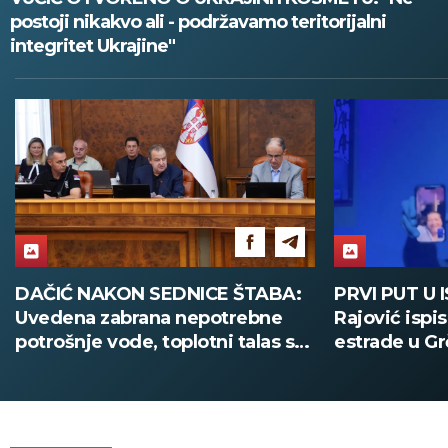
postoji nikakvo ali - podržavamo teritorijalni
integritet Ukrajine"
DAČIĆ NAKON SEDNICE ŠTABA:
PRVI PUT U 
Uvedena zabrana nepotrebne
Rajović ispi
potrošnje vode, toplotni talas se
estrade u Gr
nastavlja
nastupa poz
(VIDEO)