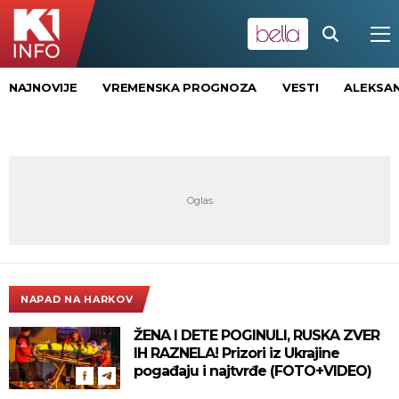
NAJNOVIJE
VREMENSKA PROGNOZA
VESTI
ALEKSAN
NAPAD NA HARKOV
ŽENA I DETE POGINULI, RUSKA ZVER
IH RAZNELA! Prizori iz Ukrajine
pogađaju i najtvrđe (FOTO+VIDEO)