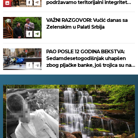
podržavamo teritorijalni integritet
Ukrajine"
VAŽNI RAZGOVORI: Vučić danas sa
Zelenskim u Palati Srbija
PAO POSLE 12 GODINA BEKSTVA:
Sedamdesetogodišnjak uhapšen
zbog pljačke banke, još trojica su na
slobodi!