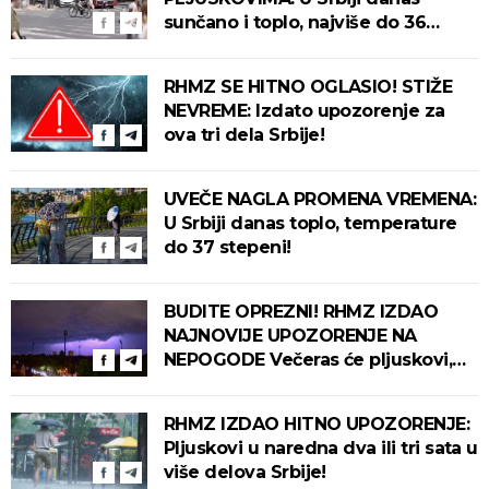
sunčano i toplo, najviše do 36
stepeni!
RHMZ SE HITNO OGLASIO! STIŽE
NEVREME: Izdato upozorenje za
ova tri dela Srbije!
UVEČE NAGLA PROMENA VREMENA:
U Srbiji danas toplo, temperature
do 37 stepeni!
BUDITE OPREZNI! RHMZ IZDAO
NAJNOVIJE UPOZORENJE NA
NEPOGODE Večeras će pljuskovi,
grmljavina i olujni vetar pogoditi
ove delove zemlje!
RHMZ IZDAO HITNO UPOZORENJE:
Pljuskovi u naredna dva ili tri sata u
više delova Srbije!