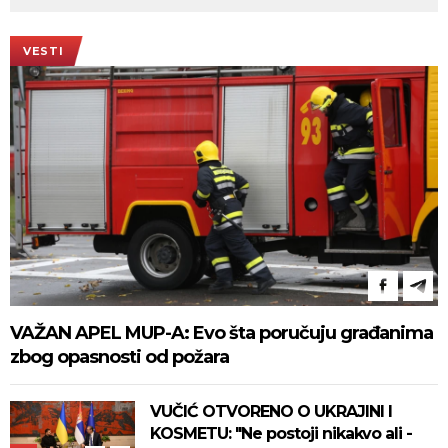
VESTI
VAŽAN APEL MUP-A: Evo šta poručuju građanima
zbog opasnosti od požara
VUČIĆ OTVORENO O UKRAJINI I
KOSMETU: "Ne postoji nikakvo ali -