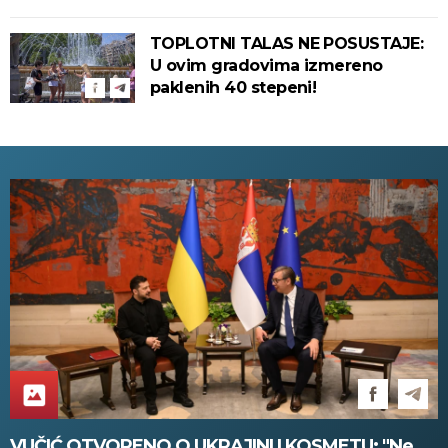
TOPLOTNI TALAS NE POSUSTAJE:
U ovim gradovima izmereno
paklenih 40 stepeni!
VUČIĆ OTVORENO O UKRAJINI I KOSMETU: "Ne