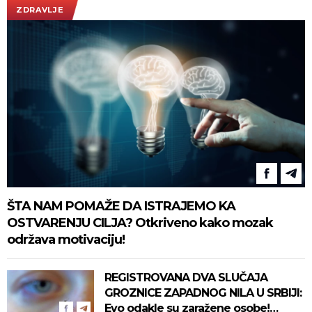
ZDRAVLJE
ŠTA NAM POMAŽE DA ISTRAJEMO KA
OSTVARENJU CILJA? Otkriveno kako mozak
održava motivaciju!
REGISTROVANA DVA SLUČAJA
GROZNICE ZAPADNOG NILA U SRBIJI:
Evo odakle su zaražene osobe!