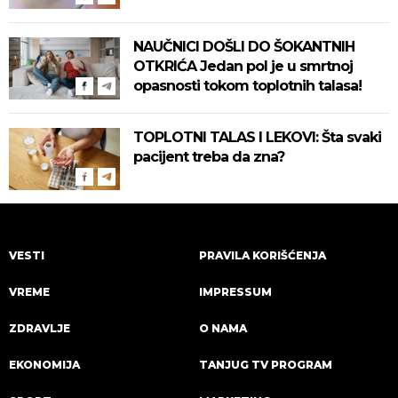
Pročitajte na vreme savete "Batuta"
za zaštitu!
NAUČNICI DOŠLI DO ŠOKANTNIH
OTKRIĆA Jedan pol je u smrtnoj
opasnosti tokom toplotnih talasa!
TOPLOTNI TALAS I LEKOVI: Šta svaki
pacijent treba da zna?
VESTI
PRAVILA KORIŠĆENJA
VREME
IMPRESSUM
ZDRAVLJE
O NAMA
EKONOMIJA
TANJUG TV PROGRAM