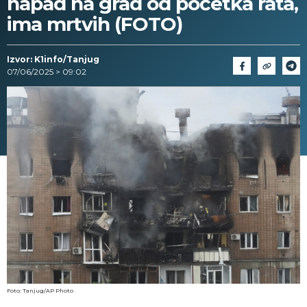
napad na grad od početka rata,
ima mrtvih (FOTO)
Izvor: K1info/Tanjug
07/06/2025 > 09:02
Foto: Tanjug/AP Photo