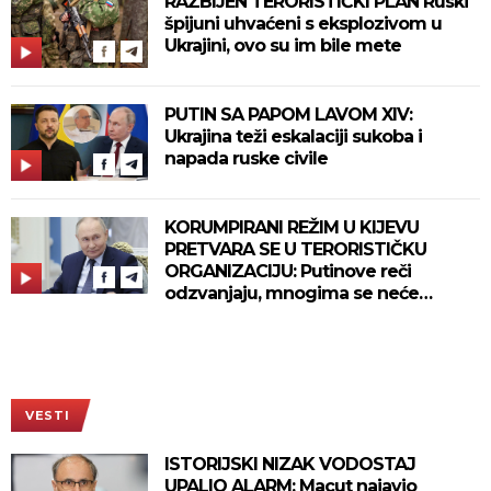
RAZBIJEN TERORISTIČKI PLAN Ruski
špijuni uhvaćeni s eksplozivom u
Ukrajini, ovo su im bile mete
PUTIN SA PAPOM LAVOM XIV:
Ukrajina teži eskalaciji sukoba i
napada ruske civile
KORUMPIRANI REŽIM U KIJEVU
PRETVARA SE U TERORISTIČKU
ORGANIZACIJU: Putinove reči
odzvanjaju, mnogima se neće
svideti!
VESTI
ISTORIJSKI NIZAK VODOSTAJ
UPALIO ALARM: Macut najavio