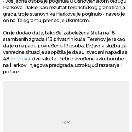
- Još jedna osoba je poginula u Osnovjanskom okrugu
Harkova. Dakle, kao rezultat terorističkog granatiranja
grada, troje stanovnika Harkova je poginulo - naveo je
on na Telegramu, preneo je Ukrinform.
On je dodao da je, takođe, zabeležena šteta na 18
stambenih zgrada i 13 privatnih kuća. Terehov je rekao
da je u napadu povređeno 17 osoba. Državna služba za
vanredne situacije saopštila je da su izvedeni napadi sa
48
dronova
, dve rakete i četiri navođene avio-bombe
na Harkov i njegova predgrađa, uzrokujući razaranja i
požare.