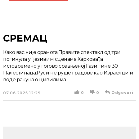
СРЕМАЦ
Како вас није срамота.Правите спектакл од три
погинула у "језивим сценама Харкова",а
истовремено у готово сравњеној Гази гине 30
Палестинаца.Руси не руше градове као Израелци и
воде рачуна о цивилима.
0
0
Odgovori
07.06.2025
12:29