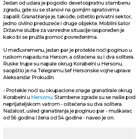
Jedan od udara je pogodio devetospratnu stambenu
zgradu, gde su se stanovi na gornjim spratovima
zapalili. Granatiranje je, takođe, oštetilo privatni sektor,
jedno civilno preduzeće i druge objekte. Mobilni šator
Državne službe za vanredne situacije raspoređen je
kako bi se pružila pomoć povređenima.
U međuvremenu, jedan par je protekle noći poginuo u
ruskom napadu na Herson, a oštećena su i dva solitera.
Ruske trupe su napale okrug Korabelni u Hersonu,
saopštio je na Telegramu šef Hersonske vojne uprave
Aleksandar Prokudin.
- Protekle noći su okupacione snage granatirale okrug
Korabelni u
Hersonu
. Stambene zgrade su se našle pod
neprijateljskom vatrom - oštećena su dva solitera.
Nažalost, usled granatiranja je poginuo par - muškarac
od 56 godina i žena od 54 godine - naveo je on.