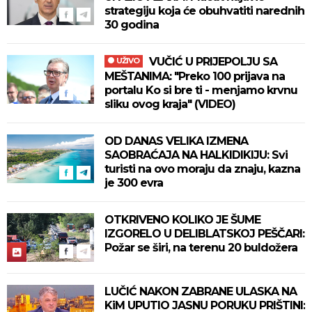
strategiju koja će obuhvatiti narednih
30 godina
VUČIĆ U PRIJEPOLJU SA
UŽIVO
MEŠTANIMA: "Preko 100 prijava na
portalu Ko si bre ti - menjamo krvnu
sliku ovog kraja" (VIDEO)
OD DANAS VELIKA IZMENA
SAOBRAĆAJA NA HALKIDIKIJU: Svi
turisti na ovo moraju da znaju, kazna
je 300 evra
OTKRIVENO KOLIKO JE ŠUME
IZGORELO U DELIBLATSKOJ PEŠČARI:
Požar se širi, na terenu 20 buldožera
LUČIĆ NAKON ZABRANE ULASKA NA
KiM UPUTIO JASNU PORUKU PRIŠTINI: