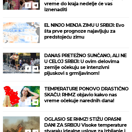
vreme do kraja nedelje će vas
iznenaditi
EL NINJO MENJA ZIMU U SRBIJI: Evo
šta prve prognoze najavljuju za
predstojeću zimu
DANAS PRETEŽNO SUNČANO, ALI NE
U CELOJ SRBIJI: U ovim delovima
zemlje očekuju se intenzivni
pljuskovi s grmljavinom!
TEMPERATURE PONOVO DRASTIČNO
SKAČU: RHMZ objavio kakvo nas
vreme očekuje narednih dana!
OGLASIO SE RHMZ! STIŽU OPASNI
DANI ZA SRBIJU Visoke temperature
stvaraju idealne uslove za izbijanje i