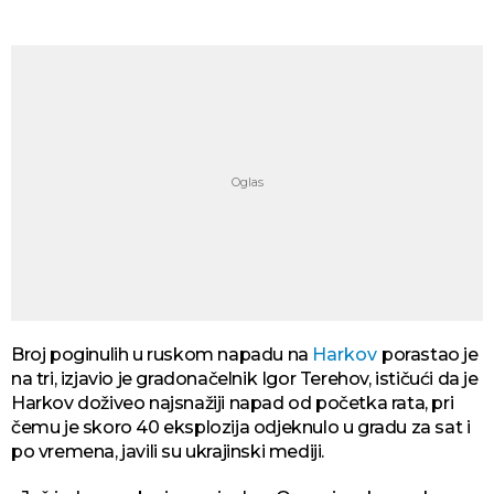
Broj poginulih u ruskom napadu na
Harkov
porastao je
na tri, izjavio je gradonačelnik Igor Terehov, ističući da je
Harkov doživeo najsnažiji napad od početka rata, pri
čemu je skoro 40 eksplozija odjeknulo u gradu za sat i
po vremena, javili su ukrajinski mediji.