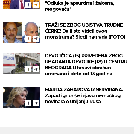
"Odluka je apsurdna i žalosna,
reagovaću"
TRAŽI SE ZBOG UBISTVA TRUDNE
ĆERKE! Da li ste videli ovog
monstruma? Sledi nagrada (FOTO)
DEVOJČICA (15) PRIVEDENA ZBOG
UBADANJA DEVOJKE (18) U CENTRU
BEOGRADA U krvavi obračun
umešano i dete od 13 godina
MARIJA ZAHAROVA IZNERVIRANA:
Zapad ignoriše izjavu nemačkog
novinara o ubijanju Rusa