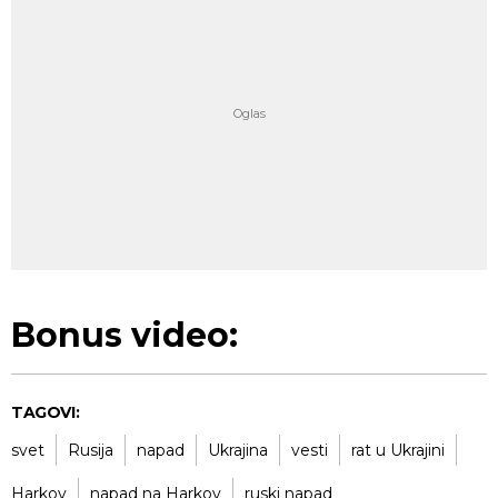
Bonus video:
TAGOVI:
svet
Rusija
napad
Ukrajina
vesti
rat u Ukrajini
Harkov
napad na Harkov
ruski napad