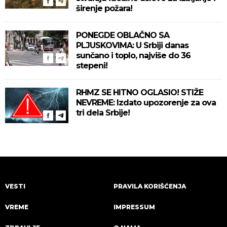
širenje požara!
PONEGDE OBLAČNO SA
PLJUSKOVIMA: U Srbiji danas
sunčano i toplo, najviše do 36
stepeni!
RHMZ SE HITNO OGLASIO! STIŽE
NEVREME: Izdato upozorenje za ova
tri dela Srbije!
VESTI
PRAVILA KORIŠĆENJA
VREME
IMPRESSUM