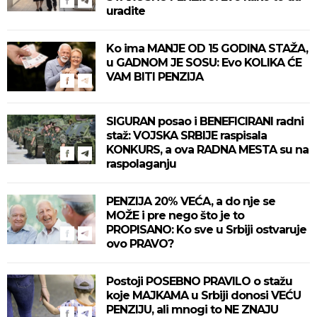
uradite
Ko ima MANJE OD 15 GODINA STAŽA,
u GADNOM JE SOSU: Evo KOLIKA ĆE
VAM BITI PENZIJA
SIGURAN posao i BENEFICIRANI radni
staž: VOJSKA SRBIJE raspisala
KONKURS, a ova RADNA MESTA su na
raspolaganju
PENZIJA 20% VEĆA, a do nje se
MOŽE i pre nego što je to
PROPISANO: Ko sve u Srbiji ostvaruje
ovo PRAVO?
Postoji POSEBNO PRAVILO o stažu
koje MAJKAMA u Srbiji donosi VEĆU
PENZIJU, ali mnogi to NE ZNAJU