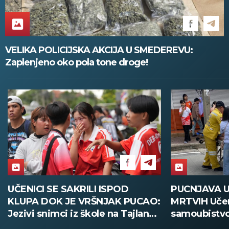
VELIKA POLICIJSKA AKCIJA U SMEDEREVU:
Zaplenjeno oko pola tone droge!
PUCNJAVA U ŠKOLI, OSMORO
PARTIZAN 
MRTVIH Učenik izvršio napad, pa
PROTIVNIKA 
samoubistvo! Užasne scene sa
ubedljivom 
Tajlanda (FOTO)
Tobol! (FOT