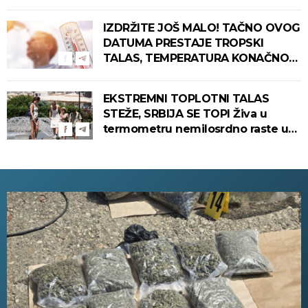
IZDRŽITE JOŠ MALO! TAČNO OVOG
DATUMA PRESTAJE TROPSKI
TALAS, TEMPERATURA KONAČNO
PADA! Meteorolog otkrio kada u
Srbiju stiže zahlađenje!
EKSTREMNI TOPLOTNI TALAS
STEŽE, SRBIJA SE TOPI Živa u
termometru nemilosrdno raste u
ovim gradovima