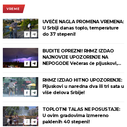
VREME
UVEČE NAGLA PROMENA VREMENA:
U Srbiji danas toplo, temperature
do 37 stepeni!
BUDITE OPREZNI! RHMZ IZDAO
NAJNOVIJE UPOZORENJE NA
NEPOGODE Večeras će pljuskovi,
grmljavina i olujni vetar pogoditi
ove delove zemlje!
RHMZ IZDAO HITNO UPOZORENJE:
Pljuskovi u naredna dva ili tri sata u
više delova Srbije!
TOPLOTNI TALAS NE POSUSTAJE:
U ovim gradovima izmereno
paklenih 40 stepeni!