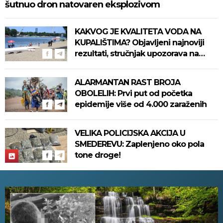
šutnuo dron natovaren eksplozivom
KAKVOG JE KVALITETA VODA NA
KUPALIŠTIMA? Objavljeni najnoviji
rezultati, stručnjak upozorava na
sledeće stvari
ALARMANTAN RAST BROJA
OBOLELIH: Prvi put od početka
epidemije više od 4.000 zaraženih
VELIKA POLICIJSKA AKCIJA U
SMEDEREVU: Zaplenjeno oko pola
tone droge!