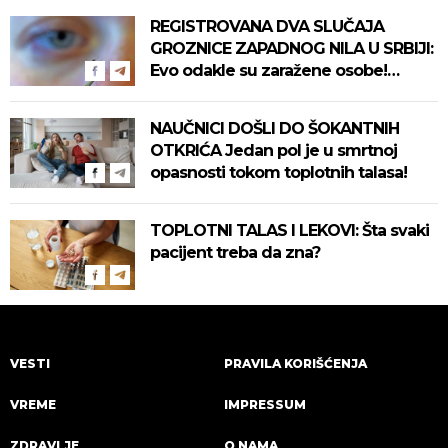
REGISTROVANA DVA SLUČAJA
GROZNICE ZAPADNOG NILA U SRBIJI:
Evo odakle su zaražene osobe!
Pročitajte na vreme savete "Batuta"
za zaštitu!
NAUČNICI DOŠLI DO ŠOKANTNIH
OTKRIĆA Jedan pol je u smrtnoj
opasnosti tokom toplotnih talasa!
TOPLOTNI TALAS I LEKOVI: Šta svaki
pacijent treba da zna?
VESTI
PRAVILA KORIŠĆENJA
VREME
IMPRESSUM
ZDRAVLJE
O NAMA