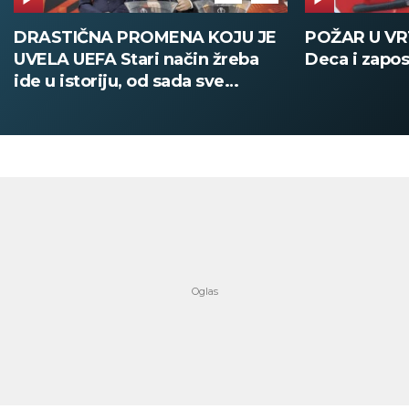
POŽAR U VRTIĆU NA VOŽDOVCU
SINIŠA MAL
Deca i zaposleni evakuisani
DOBIO NAJN
PATIKA Evo k
su posebne 