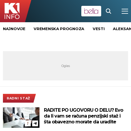
NAJNOVIJE
VREMENSKA PROGNOZA
VESTI
ALEKSAN
RADNI STAŽ
RADITE PO UGOVORU O DELU? Evo
da li vam se računa penzijski staž i
šta obavezno morate da uradite