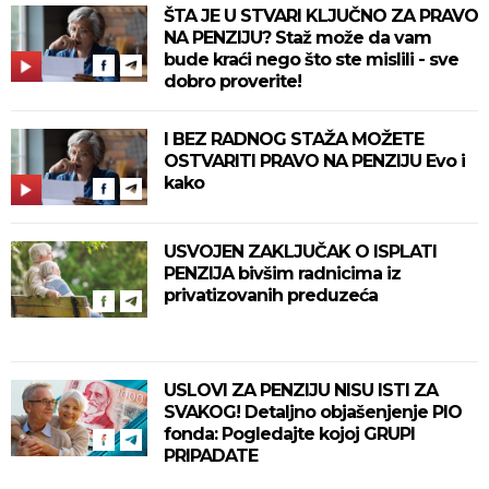
ŠTA JE U STVARI KLJUČNO ZA PRAVO
NA PENZIJU? Staž može da vam
bude kraći nego što ste mislili - sve
dobro proverite!
I BEZ RADNOG STAŽA MOŽETE
OSTVARITI PRAVO NA PENZIJU Evo i
kako
USVOJEN ZAKLJUČAK O ISPLATI
PENZIJA bivšim radnicima iz
privatizovanih preduzeća
USLOVI ZA PENZIJU NISU ISTI ZA
SVAKOG! Detaljno objašenjenje PIO
fonda: Pogledajte kojoj GRUPI
PRIPADATE