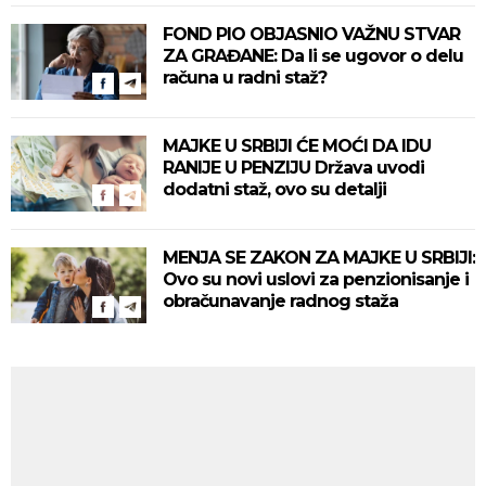
FOND PIO OBJASNIO VAŽNU STVAR
ZA GRAĐANE: Da li se ugovor o delu
računa u radni staž?
MAJKE U SRBIJI ĆE MOĆI DA IDU
RANIJE U PENZIJU Država uvodi
dodatni staž, ovo su detalji
MENJA SE ZAKON ZA MAJKE U SRBIJI:
Ovo su novi uslovi za penzionisanje i
obračunavanje radnog staža