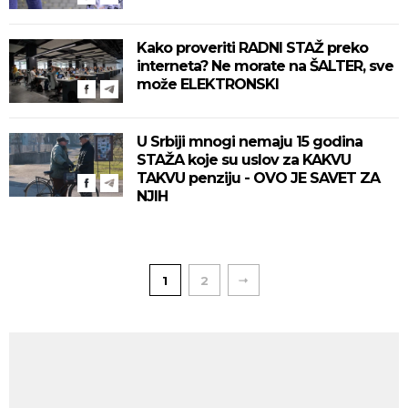
Kako proveriti RADNI STAŽ preko
interneta? Ne morate na ŠALTER, sve
može ELEKTRONSKI
U Srbiji mnogi nemaju 15 godina
STAŽA koje su uslov za KAKVU
TAKVU penziju - OVO JE SAVET ZA
NJIH
1
2