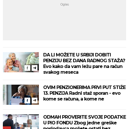
DA LI MOŽETE U SRBIJI DOBITI
PENZIJU BEZ DANA RADNOG STAŽA?
Evo kako da vam ležu pare na račun
svakog meseca
OVIM PENZIONERIMA PRVI PUT STIŽE
13. PENZIJA Radni staž sporan - evo
kome se računa, a kome ne
ODMAH PROVERITE SVOJE PODATKE
U PIO FONDU Zbog jedne greške
poslodavca možete ostati bez