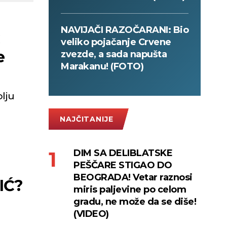
NAVIJAČI RAZOČARANI: Bio
veliko pojačanje Crvene
e
zvezde, a sada napušta
Marakanu! (FOTO)
olju
NAJČITANIJE
DIM SA DELIBLATSKE
PEŠČARE STIGAO DO
BEOGRADA! Vetar raznosi
IĆ?
miris paljevine po celom
gradu, ne može da se diše!
(VIDEO)