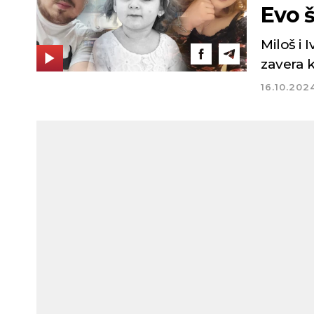
Evo 
Miloš i 
zavera k
16.10.202