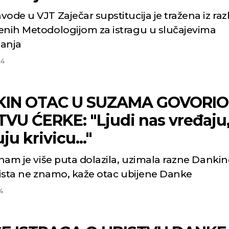
ode u VJT Zaječar supstitucija je tražena iz ra
enih Metodologijom za istragu u slučajevima
janja
24
IN OTAC U SUZAMA GOVORIO
TVU ĆERKE: "Ljudi nas vređaju
uju krivicu..."
 nam je više puta dolazila, uzimala razne Dankin
 nista ne znamo, kaže otac ubijene Danke
4