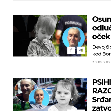
Osum
odlu
oček
Devojči
kod Bor
30.05.20
PSIH
RAZO
Srđan
zatvo