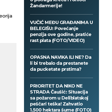
Žandarmerije!
eorija
VUČIĆ MEĐU GRAĐANIMA U
BELEGIŠU: Povećanje
penzija ove godine, pratiće
rast plata (FOTO/VIDEO)
OPASNA NAVIKA ILI NE? Da
li bi trebalo da prestanete
da pucketate prstima?
PRIORITET DA NIKO NE
STRADA Čaušić: Situacija
sa požarom u Deliblatskoj
peščari teška! Zahvatio
1.500 hektara šume (FOTO)