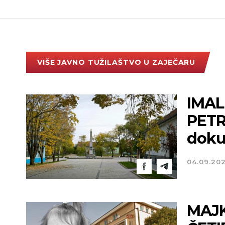
VIŠE JAVNO TUŽILAŠTVO U ZAJEČARU
IMAL
PETR
dokum
04.09.20
MAJK