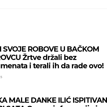
I SVOJE ROBOVE U BAČKOM
OVCU Žrtve držali bez
enata i terali ih da rade ovo!
25
A MALE DANKE ILIĆ ISPITIVA