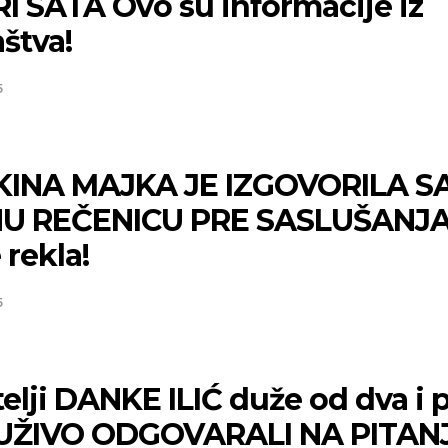
I SATA Ovo su informacije iz
aštva!
5
INA MAJKA JE IZGOVORILA 
U REČENICU PRE SASLUŠANJA
e rekla!
5
elji DANKE ILIĆ duže od dva i 
 UŽIVO ODGOVARALI NA PITAN