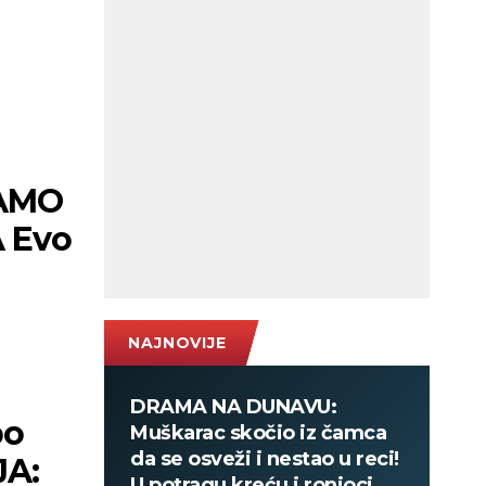
SAMO
 Evo
NAJNOVIJE
DRAMA NA DUNAVU:
po
Muškarac skočio iz čamca
da se osveži i nestao u reci!
JA:
U potragu kreću i ronioci