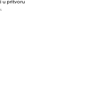
i u pritvoru
4