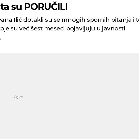
šta su PORUČILI
Ivana Ilić dotakli su se mnogih spornih pitanja i t
oje su već šest meseci pojavljuju u javnosti
4