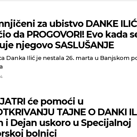
njičeni za ubistvo DANKE ILIĆ
čio da PROGOVORI! Evo kada s
uje njegovo SASLUŠANJE
ca Danka Ilić je nestala 26. marta u Banjskom p
a
24
IJATRI će pomoći u
TKRIVANJU TAJNE O DANKI IL
 i Dejan uskoro u Specijalnoj
rskoj bolnici