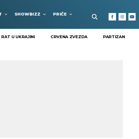
T
SHOWBIZZ
PRIČE
FUN BOX
KULTURA I
RAT U UKRAJINI
CRVENA ZVEZDA
PARTIZAN