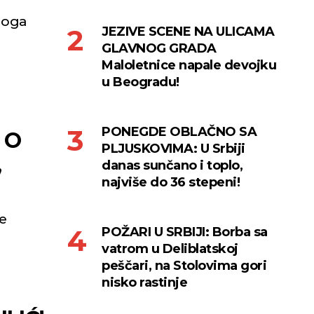
zloga
JEZIVE SCENE NA ULICAMA
GLAVNOG GRADA
Maloletnice napale devojku
u Beogradu!
PONEGDE OBLAČNO SA
 O
PLJUSKOVIMA: U Srbiji
,
danas sunčano i toplo,
najviše do 36 stepeni!
e
POŽARI U SRBIJI: Borba sa
vatrom u Deliblatskoj
peščari, na Stolovima gori
nisko rastinje