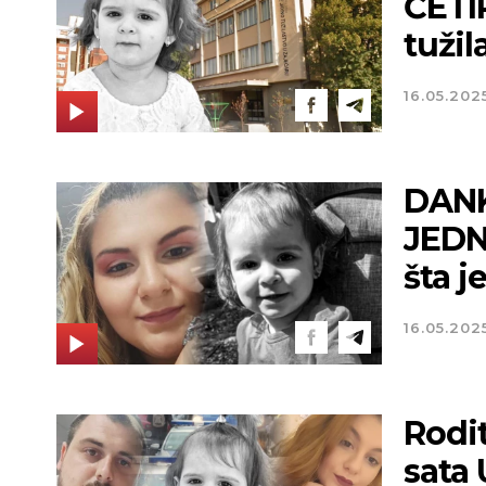
ČETIR
tužil
16.05.202
DANK
JEDN
šta j
16.05.202
Rodit
sata