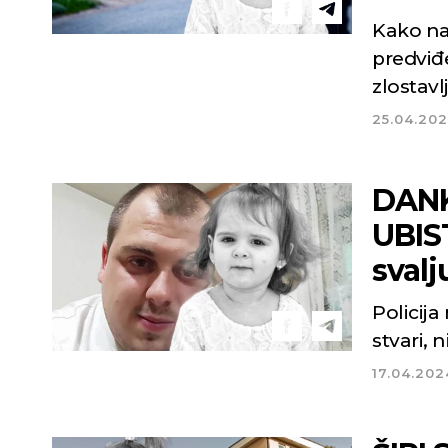
Kako nav
predviđ
zlostavl
25.04.20
DANK
UBIS
svalj
Policija
stvari,
17.04.202