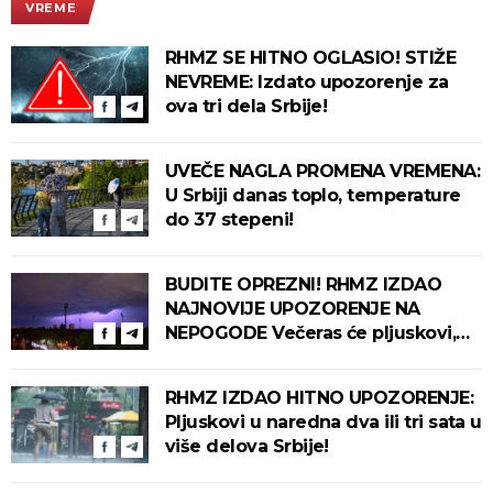
VREME
RHMZ SE HITNO OGLASIO! STIŽE
NEVREME: Izdato upozorenje za
ova tri dela Srbije!
UVEČE NAGLA PROMENA VREMENA:
U Srbiji danas toplo, temperature
do 37 stepeni!
BUDITE OPREZNI! RHMZ IZDAO
NAJNOVIJE UPOZORENJE NA
NEPOGODE Večeras će pljuskovi,
grmljavina i olujni vetar pogoditi
ove delove zemlje!
RHMZ IZDAO HITNO UPOZORENJE:
Pljuskovi u naredna dva ili tri sata u
više delova Srbije!