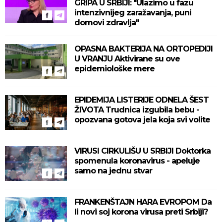
GRIPA U SRBIJI: "Ulazimo u fazu
intenzivnijeg zaražavanja, puni
domovi zdravlja"
OPASNA BAKTERIJA NA ORTOPEDIJI
U VRANJU Aktivirane su ove
epidemiološke mere
EPIDEMIJA LISTERIJE ODNELA ŠEST
ŽIVOTA Trudnica izgubila bebu -
opozvana gotova jela koja svi volite
VIRUSI CIRKULIŠU U SRBIJI Doktorka
spomenula koronavirus - apeluje
samo na jednu stvar
FRANKENŠTAJN HARA EVROPOM Da
li novi soj korona virusa preti Srbiji?