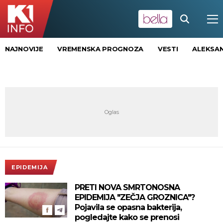
NAJNOVIJE
VREMENSKA PROGNOZA
VESTI
ALEKSAN
EPIDEMIJA
PRETI NOVA SMRTONOSNA
EPIDEMIJA "ZEČJA GROZNICA"?
Pojavila se opasna bakterija,
pogledajte kako se prenosi