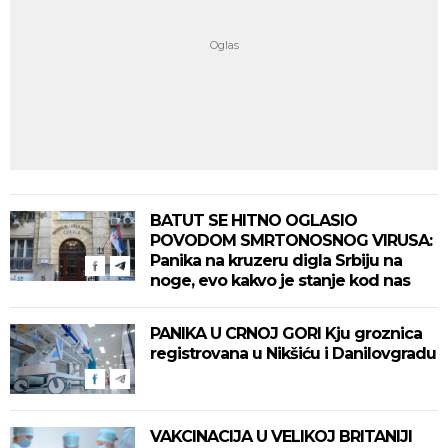
BATUT SE HITNO OGLASIO
POVODOM SMRTONOSNOG VIRUSA:
Panika na kruzeru digla Srbiju na
noge, evo kakvo je stanje kod nas
PANIKA U CRNOJ GORI Kju groznica
registrovana u Nikšiću i Danilovgradu
VAKCINACIJA U VELIKOJ BRITANIJI