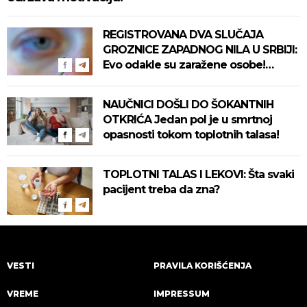
REGISTROVANA DVA SLUČAJA
GROZNICE ZAPADNOG NILA U SRBIJI:
Evo odakle su zaražene osobe!
Pročitajte na vreme savete "Batuta"
za zaštitu!
NAUČNICI DOŠLI DO ŠOKANTNIH
OTKRIĆA Jedan pol je u smrtnoj
opasnosti tokom toplotnih talasa!
TOPLOTNI TALAS I LEKOVI: Šta svaki
pacijent treba da zna?
VESTI
PRAVILA KORIŠĆENJA
VREME
IMPRESSUM