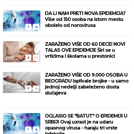
DA LI NAM PRETI NOVA EPIDEMIJA?
Više od 150 osoba na istom mestu
obolelo od norovirusa
ZARAŽENO VIŠE OD 60 DECE! NOVI
TALAS OVE EPIDEMIJE Širi se u
vrtićima i školama u prestonici
ZARAŽENO VIŠE OD 9.000 OSOBA U
BEOGRADU Isplivale brojke - u samo
jednoj nedelji zabeleženo dosta
slučajeva
OGLASIO SE "BATUT" O EPIDEMIJI U
SRBIJI Ovaj uzrast je na udaru
opasnog virusa - haraju tri vrste
infekcije