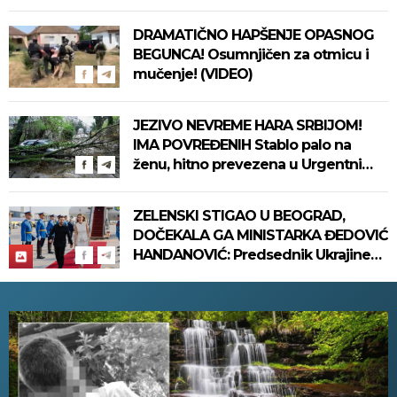
DRAMATIČNO HAPŠENJE OPASNOG
BEGUNCA! Osumnjičen za otmicu i
mučenje! (VIDEO)
JEZIVO NEVREME HARA SRBIJOM!
IMA POVREĐENIH Stablo palo na
ženu, hitno prevezena u Urgentni
centar! (VIDEO)
ZELENSKI STIGAO U BEOGRAD,
DOČEKALA GA MINISTARKA ĐEDOVIĆ
HANDANOVIĆ: Predsednik Ukrajine
prvi put u poseti Srbiji - sutra
sastanak sa Vučićem! (FOTO/VIDEO)