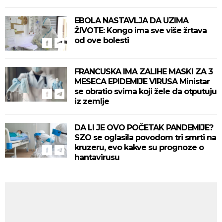
EBOLA NASTAVLJA DA UZIMA
ŽIVOTE: Kongo ima sve više žrtava
od ove bolesti
FRANCUSKA IMA ZALIHE MASKI ZA 3
MESECA EPIDEMIJE VIRUSA Ministar
se obratio svima koji žele da otputuju
iz zemlje
DA LI JE OVO POČETAK PANDEMIJE?
SZO se oglasila povodom tri smrti na
kruzeru, evo kakve su prognoze o
hantavirusu