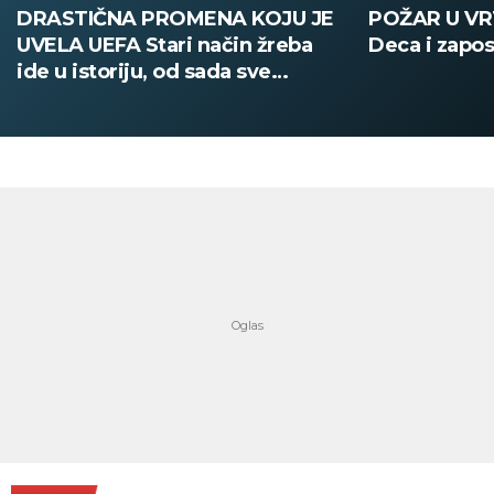
DRASTIČNA PROMENA KOJU JE
POŽAR U V
UVELA UEFA Stari način žreba
Deca i zapos
ide u istoriju, od sada sve
digitalno