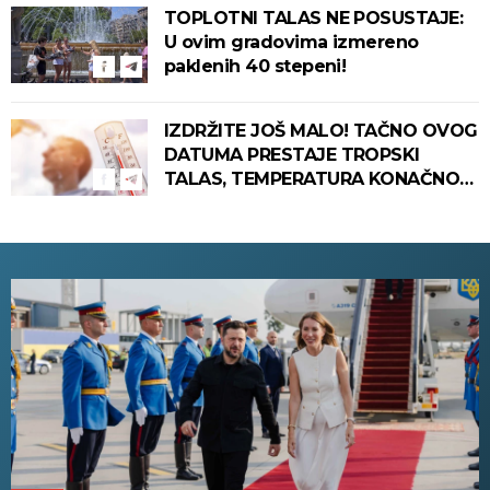
TOPLOTNI TALAS NE POSUSTAJE:
U ovim gradovima izmereno
paklenih 40 stepeni!
IZDRŽITE JOŠ MALO! TAČNO OVOG
DATUMA PRESTAJE TROPSKI
TALAS, TEMPERATURA KONAČNO
PADA! Meteorolog otkrio kada u
Srbiju stiže zahlađenje!