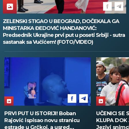
ZELENSKI STIGAO U BEOGRAD, DOČEKALA GA
MINISTARKA ĐEDOVIĆ HANDANOVIĆ:
Predsednik Ukrajine prvi put u poseti Srbiji - sutra
sastanak sa Vučićem! (FOTO/VIDEO)
PRVI PUT U ISTORIJI! Boban
UČENICI SE 
Rajović ispisao novu stranicu
KLUPA DOK 
estrade u Grčkoj, a usred
Jezivi snimc