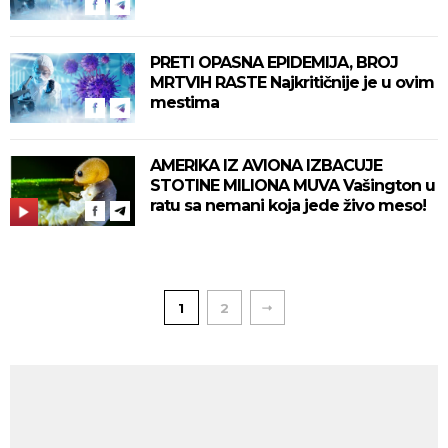
PRETI OPASNA EPIDEMIJA, BROJ
MRTVIH RASTE Najkritičnije je u ovim
mestima
AMERIKA IZ AVIONA IZBACUJE
STOTINE MILIONA MUVA Vašington u
ratu sa nemani koja jede živo meso!
1
2