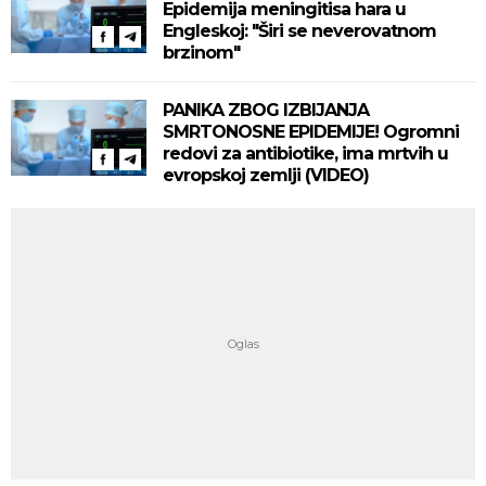
Epidemija meningitisa hara u
Engleskoj: "Širi se neverovatnom
brzinom"
PANIKA ZBOG IZBIJANJA
SMRTONOSNE EPIDEMIJE! Ogromni
redovi za antibiotike, ima mrtvih u
evropskoj zemlji (VIDEO)