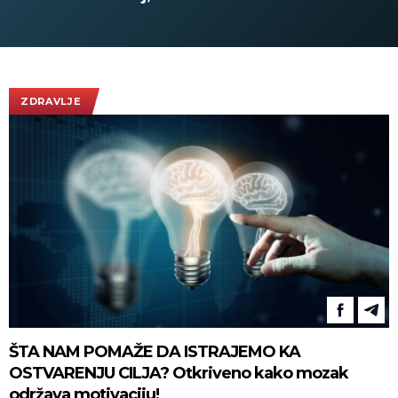
nastupa pozvao Acu Pejovića!
(UZNEMIRUJ
(VIDEO)
ZDRAVLJE
ŠTA NAM POMAŽE DA ISTRAJEMO KA
OSTVARENJU CILJA? Otkriveno kako mozak
održava motivaciju!