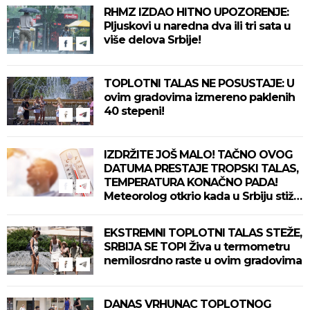
RHMZ IZDAO HITNO UPOZORENJE:
Pljuskovi u naredna dva ili tri sata u
više delova Srbije!
TOPLOTNI TALAS NE POSUSTAJE: U
ovim gradovima izmereno paklenih
40 stepeni!
IZDRŽITE JOŠ MALO! TAČNO OVOG
DATUMA PRESTAJE TROPSKI TALAS,
TEMPERATURA KONAČNO PADA!
Meteorolog otkrio kada u Srbiju stiže
zahlađenje!
EKSTREMNI TOPLOTNI TALAS STEŽE,
SRBIJA SE TOPI Živa u termometru
nemilosrdno raste u ovim gradovima
DANAS VRHUNAC TOPLOTNOG