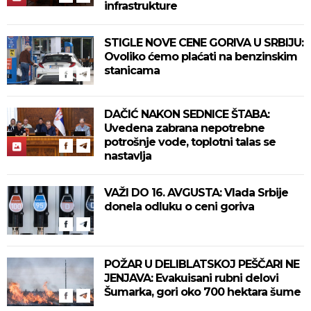
infrastrukture
STIGLE NOVE CENE GORIVA U SRBIJU:
Ovoliko ćemo plaćati na benzinskim
stanicama
DAČIĆ NAKON SEDNICE ŠTABA:
Uvedena zabrana nepotrebne
potrošnje vode, toplotni talas se
nastavlja
VAŽI DO 16. AVGUSTA: Vlada Srbije
donela odluku o ceni goriva
POŽAR U DELIBLATSKOJ PEŠČARI NE
JENJAVA: Evakuisani rubni delovi
Šumarka, gori oko 700 hektara šume