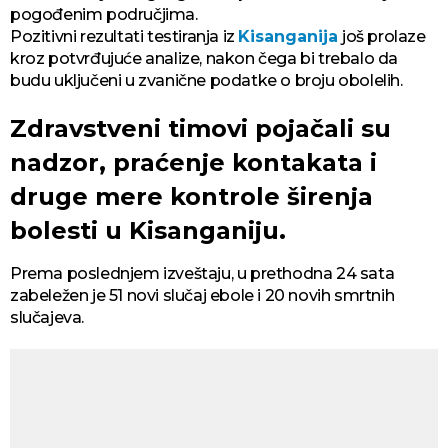
pogođenim područjima.
Pozitivni rezultati testiranja iz
Kisanganija
još prolaze
kroz potvrđujuće analize, nakon čega bi trebalo da
budu uključeni u zvanične podatke o broju obolelih.
Zdravstveni timovi pojačali su
nadzor, praćenje kontakata i
druge mere kontrole širenja
bolesti u Kisanganiju.
Prema poslednjem izveštaju, u prethodna 24 sata
zabeležen je 51 novi slučaj ebole i 20 novih smrtnih
slučajeva.