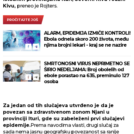
Kivu,
preneo je Rojters.
PROČITAJTE JOŠ
ALARM, EPIDEMIJA IZMIČE KONTROLI!
Ebola odnela skoro 200 života, među
njima brojni lekari - kraj se ne nazire
SMRTONOSNI VIRUS NEPRIMETNO SE
ŠIRIO NEDELJAMA: Broj obolelih od
ebole porastao na 635, preminulo 127
osoba
Za jedan od tih slučajeva utvrđeno je da je
povezan sa zdravstvenom zonom Njani u
provinciji Ituri, gde su zabeleženi prvi slučajevi
epidemije.
Prema navodima vlasti, drugi slučaj za
sada nema jasnu geografsku povezanost sa ranije