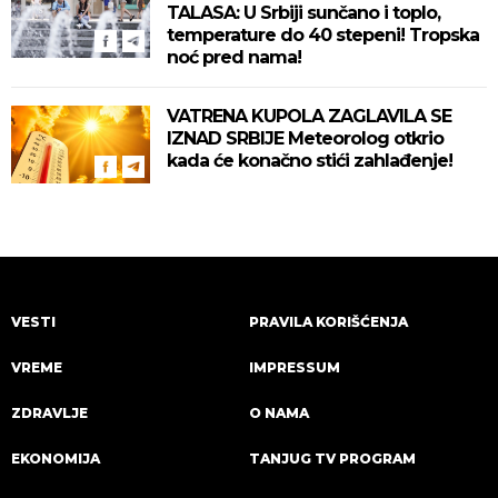
TALASA: U Srbiji sunčano i toplo,
temperature do 40 stepeni! Tropska
noć pred nama!
VATRENA KUPOLA ZAGLAVILA SE
IZNAD SRBIJE Meteorolog otkrio
kada će konačno stići zahlađenje!
VESTI
PRAVILA KORIŠĆENJA
VREME
IMPRESSUM
ZDRAVLJE
O NAMA
EKONOMIJA
TANJUG TV PROGRAM