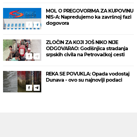
MOL O PREGOVORIMA ZA KUPOVINU
NIS-A: Napredujemo ka završnoj fazi
dogovora
ZLOČIN ZA KOJI JOŠ NIKO NIJE
ODGOVARAO: Godišnjica stradanja
srpskih civila na Petrovačkoj cesti
REKA SE POVUKLA: Opada vodostaj
Dunava - ovo su najnoviji podaci