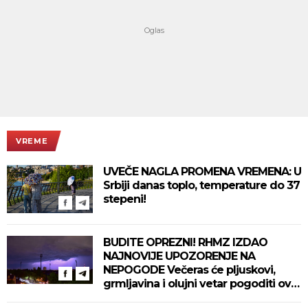
VREME
UVEČE NAGLA PROMENA VREMENA: U
Srbiji danas toplo, temperature do 37
stepeni!
BUDITE OPREZNI! RHMZ IZDAO
NAJNOVIJE UPOZORENJE NA
NEPOGODE Večeras će pljuskovi,
grmljavina i olujni vetar pogoditi ove
delove zemlje!