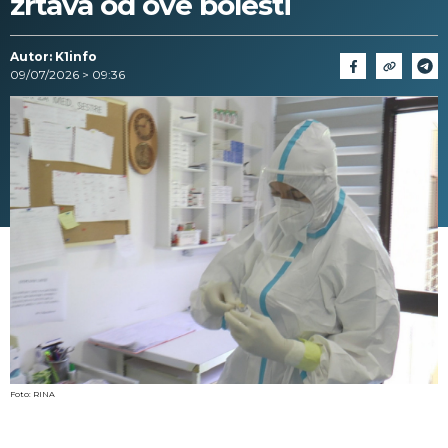
žrtava od ove bolesti
Autor: K1info
09/07/2026 > 09:36
Foto: RINA