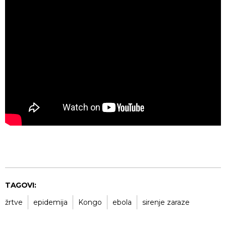
TAGOVI:
žrtve
epidemija
Kongo
ebola
sirenje zaraze