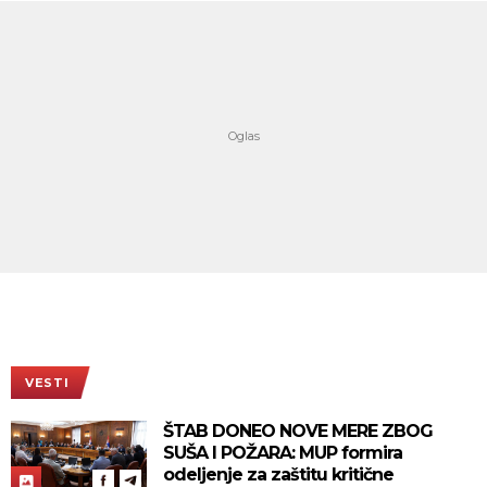
VESTI
ŠTAB DONEO NOVE MERE ZBOG
SUŠA I POŽARA: MUP formira
odeljenje za zaštitu kritične