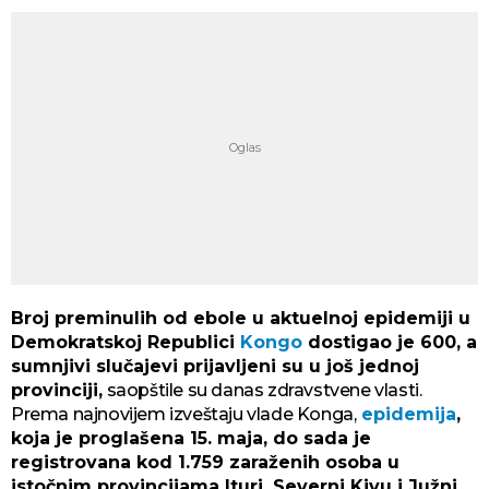
Broj preminulih od ebole u aktuelnoj epidemiji u
Demokratskoj Republici
Kongo
dostigao je 600, a
sumnjivi slučajevi prijavljeni su u još jednoj
provinciji,
saopštile su danas zdravstvene vlasti.
Prema najnovijem izveštaju vlade Konga,
epidemija
,
koja je proglašena 15. maja, do sada je
registrovana kod 1.759 zaraženih osoba u
istočnim provincijama Ituri, Severni Kivu i Južni