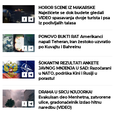
HOROR SCENE IZ MAKARSKE
Naježićete se dok budete gledali
VIDEO spasavanja dvoje turista i psa
iz podivljalih talasa
PONOVO BUKTI RAT Amerikanci
napali Teheran, Iran žestoko uzvratio
po Kuvajtu i Bahreinu
ŠOKANTNI REZULTATI ANKETE
JAVNOG MNJENJA U SAD: Razočarani
u NATO, podrška Kini i Rusiji u
porastu!
DRAMA U SRCU NJUJORKA!
Evakuisan deo Menhetna, zatvorene
ulice, gradonačelnik izdao hitnu
naredbu (VIDEO)