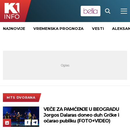
NAJNOVIJE
VREMENSKA PROGNOZA
VESTI
ALEKSAN
MTS DVORANA
VEČE ZA PAMĆENJE U BEOGRADU
Jorgos Dalaras doneo duh Grčke i
očarao publiku (FOTO+VIDEO)