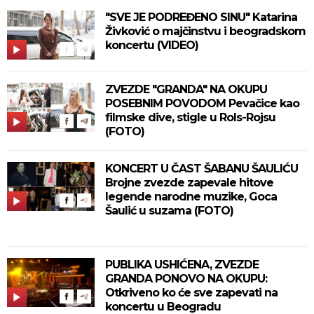
"SVE JE PODREĐENO SINU" Katarina
Živković o majčinstvu i beogradskom
koncertu (VIDEO)
ZVEZDE "GRANDA" NA OKUPU
POSEBNIM POVODOM Pevačice kao
filmske dive, stigle u Rols-Rojsu
(FOTO)
KONCERT U ČAST ŠABANU ŠAULIĆU
Brojne zvezde zapevale hitove
legende narodne muzike, Goca
Šaulić u suzama (FOTO)
PUBLIKA USHIĆENA, ZVEZDE
GRANDA PONOVO NA OKUPU:
Otkriveno ko će sve zapevati na
koncertu u Beogradu