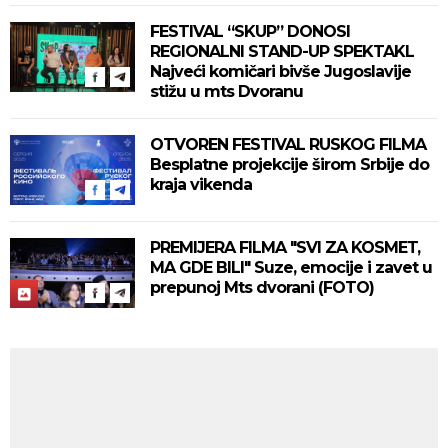
FESTIVAL “SKUP” DONOSI
REGIONALNI STAND-UP SPEKTAKL
Najveći komičari bivše Jugoslavije
stižu u mts Dvoranu
OTVOREN FESTIVAL RUSKOG FILMA
Besplatne projekcije širom Srbije do
kraja vikenda
PREMIJERA FILMA "SVI ZA KOSMET,
MA GDE BILI" Suze, emocije i zavet u
prepunoj Mts dvorani (FOTO)