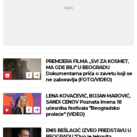
PREMIJERA FILMA „SVI ZA KOSMET,
MA GDE BILI" U BEOGRADU
Dokumentarna priča o zavetu koji se
ne zaboravlja (FOTO/VIDEO)
LENA KOVAČEVIĆ, BOJAN MAROVIĆ,
SANDI CENOV Poznata imena 18
učesnika festivala "Beogradsko
proleće" (VIDEO)
ENIS BEŠLAGIĆ IZVEO PREDSTAVU U
BEOGRADU "Ovo je lekovita