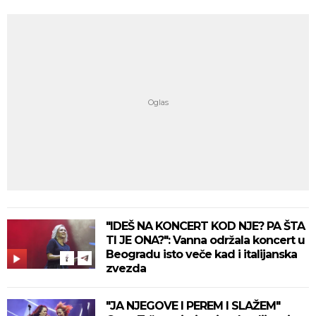
"IDEŠ NA KONCERT KOD NJE? PA ŠTA
TI JE ONA?": Vanna održala koncert u
Beogradu isto veče kad i italijanska
zvezda
"JA NJEGOVE I PEREM I SLAŽEM"