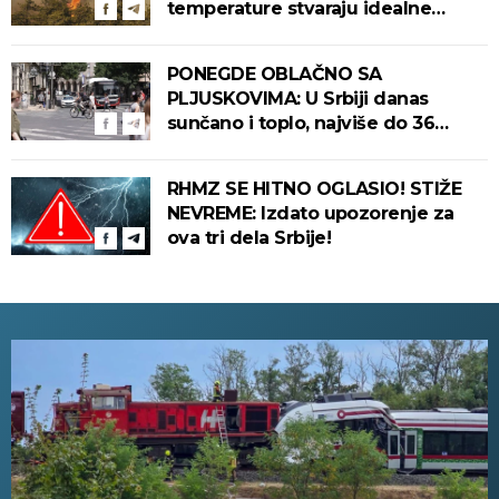
temperature stvaraju idealne
uslove za izbijanje i širenje požara!
PONEGDE OBLAČNO SA
PLJUSKOVIMA: U Srbiji danas
sunčano i toplo, najviše do 36
stepeni!
RHMZ SE HITNO OGLASIO! STIŽE
NEVREME: Izdato upozorenje za
ova tri dela Srbije!