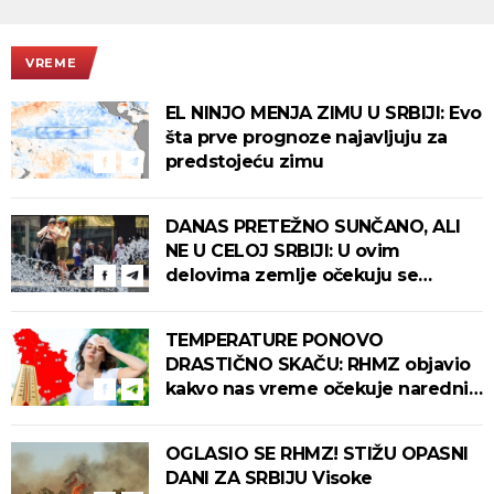
VREME
EL NINJO MENJA ZIMU U SRBIJI: Evo
šta prve prognoze najavljuju za
predstojeću zimu
DANAS PRETEŽNO SUNČANO, ALI
NE U CELOJ SRBIJI: U ovim
delovima zemlje očekuju se
intenzivni pljuskovi s grmljavinom!
TEMPERATURE PONOVO
DRASTIČNO SKAČU: RHMZ objavio
kakvo nas vreme očekuje narednih
dana!
OGLASIO SE RHMZ! STIŽU OPASNI
DANI ZA SRBIJU Visoke