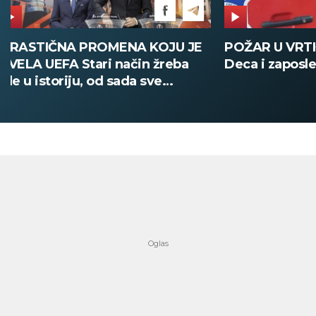
POŽAR U VRTIĆU NA VOŽDOVCU
SINIŠA MAL
Deca i zaposleni evakuisani
DOBIO NAJN
PATIKA Evo k
su posebne 