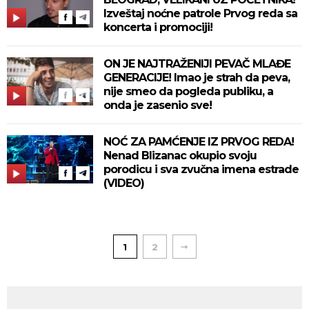
Izveštaj noćne patrole Prvog reda sa
koncerta i promociji!
ON JE NAJTRAŽENIJI PEVAČ MLAĐE
GENERACIJE! Imao je strah da peva,
nije smeo da pogleda publiku, a
onda je zasenio sve!
NOĆ ZA PAMĆENJE IZ PRVOG REDA!
Nenad Blizanac okupio svoju
porodicu i sva zvučna imena estrade
(VIDEO)
1
2