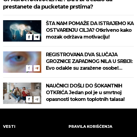
prestanete da pucketate prstima?
ŠTA NAM POMAŽE DA ISTRAJEMO KA
OSTVARENJU CILJA? Otkriveno kako
mozak održava motivaciju!
REGISTROVANA DVA SLUČAJA
GROZNICE ZAPADNOG NILA U SRBIJI:
Evo odakle su zaražene osobe!
Pročitajte na vreme savete "Batuta"
za zaštitu!
NAUČNICI DOŠLI DO ŠOKANTNIH
OTKRIĆA Jedan pol je u smrtnoj
opasnosti tokom toplotnih talasa!
VESTI
PRAVILA KORIŠĆENJA