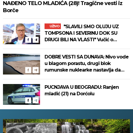
NAĐENO TELO MLADIĆA (28)! Tragične vesti iz
Borče
"SLAVILI SMO OLUJU UZ
UŽIVO
TOMPSONA I SEVERINU DOK SU
DRUGI BILI NA VLASTI" Vučić o
kritikama bivše vlasti: "Ne rušimo
prijateljstvo sa Rusijom" (VIDEO)
DOBRE VESTI SA DUNAVA: Nivo vode
u blagom porastu, drugi blok
rumunske nuklearke nastavlja da
radi
PUCNJAVA U BEOGRADU: Ranjen
mladić (21) na Dorćolu