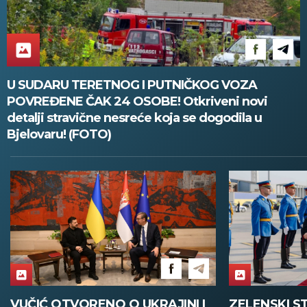
U SUDARU TERETNOG I PUTNIČKOG VOZA
POVREĐENE ČAK 24 OSOBE! Otkriveni novi
detalji stravične nesreće koja se dogodila u
Bjelovaru! (FOTO)
ZELENSKI STIGAO U BEOGRAD,
VELIKA POLI