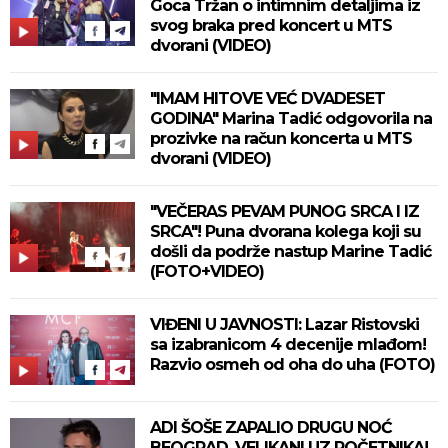
Goca Tržan o intimnim detaljima iz
svog braka pred koncert u MTS
dvorani (VIDEO)
"IMAM HITOVE VEĆ DVADESET
GODINA" Marina Tadić odgovorila na
prozivke na račun koncerta u MTS
dvorani (VIDEO)
"VEČERAS PEVAM PUNOG SRCA I IZ
SRCA"! Puna dvorana kolega koji su
došli da podrže nastup Marine Tadić
(FOTO+VIDEO)
VIĐENI U JAVNOSTI: Lazar Ristovski
sa izabranicom 4 decenije mlađom!
Razvio osmeh od oha do uha (FOTO)
ADI ŠOŠE ZAPALIO DRUGU NOĆ
BEOGRAD, VELIKANI UZ POČETNIKA!