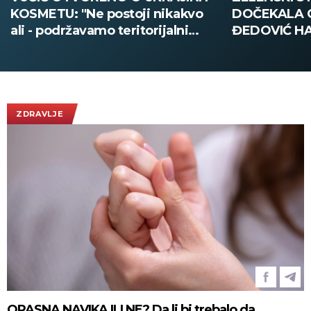
DOČEKALA GA MINISTARKA
SMEDEREVU:
ĐEDOVIĆ HANDANOVIĆ:
pola tone dr
Predsednik Ukrajine prvi put u
poseti Srbiji - sutra sastanak sa
Vučićem! (FOTO/VIDEO)
ZDRAVLJE
OPASNA NAVIKA ILI NE? Da li bi trebalo da