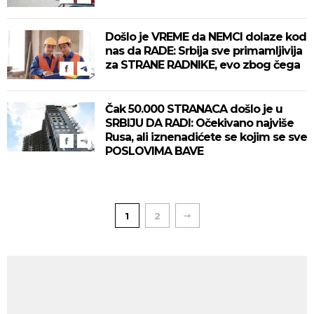
Došlo je VREME da NEMCI dolaze kod
nas da RADE: Srbija sve primamljivija
za STRANE RADNIKE, evo zbog čega
Čak 50.000 STRANACA došlo je u
SRBIJU DA RADI: Očekivano najviše
Rusa, ali iznenadićete se kojim se sve
POSLOVIMA BAVE
1
2