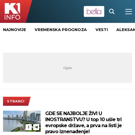
NAJNOVIJE
VREMENSKA PROGNOZA
VESTI
ALEKSAN
STRANCI
GDE SE NAJBOLJE ŽIVI U
INOSTRANSTVU? U top 10 ušle tri
evropske države, a prva na listi je
pravo iznenađenje!