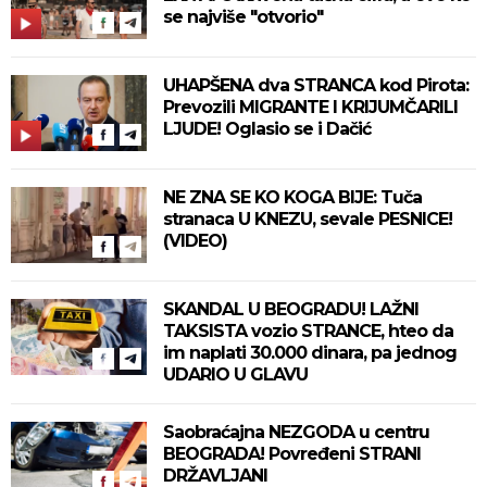
se najviše "otvorio"
UHAPŠENA dva STRANCA kod Pirota:
Prevozili MIGRANTE I KRIJUMČARILI
LJUDE! Oglasio se i Dačić
NE ZNA SE KO KOGA BIJE: Tuča
stranaca U KNEZU, sevale PESNICE!
(VIDEO)
SKANDAL U BEOGRADU! LAŽNI
TAKSISTA vozio STRANCE, hteo da
im naplati 30.000 dinara, pa jednog
UDARIO U GLAVU
Saobraćajna NEZGODA u centru
BEOGRADA! Povređeni STRANI
DRŽAVLJANI