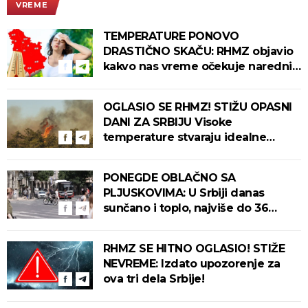
VREME
TEMPERATURE PONOVO
DRASTIČNO SKAČU: RHMZ objavio
kakvo nas vreme očekuje narednih
dana!
OGLASIO SE RHMZ! STIŽU OPASNI
DANI ZA SRBIJU Visoke
temperature stvaraju idealne
uslove za izbijanje i širenje požara!
PONEGDE OBLAČNO SA
PLJUSKOVIMA: U Srbiji danas
sunčano i toplo, najviše do 36
stepeni!
RHMZ SE HITNO OGLASIO! STIŽE
NEVREME: Izdato upozorenje za
ova tri dela Srbije!