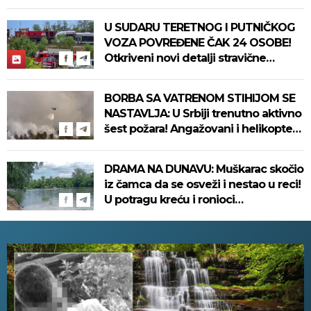
U SUDARU TERETNOG I PUTNIČKOG
VOZA POVREĐENE ČAK 24 OSOBE!
Otkriveni novi detalji stravične
nesreće koja se danas dogodila u
Bjelovaru! (FOTO)
BORBA SA VATRENOM STIHIJOM SE
NASTAVLJA: U Srbiji trenutno aktivno
šest požara! Angažovani i helikopteri
MUP-a!
DRAMA NA DUNAVU: Muškarac skočio
iz čamca da se osveži i nestao u reci!
U potragu kreću i ronioci
Žandarmerije!