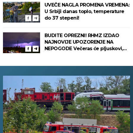
UVEČE NAGLA PROMENA VREMENA:
U Srbiji danas toplo, temperature
do 37 stepeni!
BUDITE OPREZNI! RHMZ IZDAO
NAJNOVIJE UPOZORENJE NA
NEPOGODE Večeras će pljuskovi,
grmljavina i olujni vetar pogoditi
ove delove zemlje!