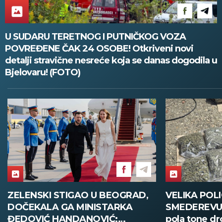
U SUDARU TERETNOG I PUTNIČKOG VOZA
POVREĐENE ČAK 24 OSOBE! Otkriveni novi
detalji stravične nesreće koja se danas dogodila u
Bjelovaru! (FOTO)
VELIKA POLICIJSKA AKCIJA U
ŠTAB DON
SMEDEREVU: Zaplenjeno oko
SUŠA I PO
pola tone droge!
odeljenje z