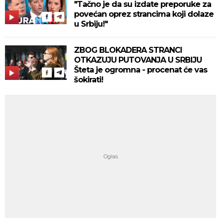
"Tačno je da su izdate preporuke za
povećan oprez strancima koji dolaze
u Srbiju!"
ZBOG BLOKADERA STRANCI
OTKAZUJU PUTOVANJA U SRBIJU
Šteta je ogromna - procenat će vas
šokirati!