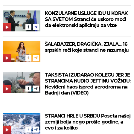
KONZULARNE USLUGE IDU U KORAK
SA SVETOM Stranci će uskoro moći
da elektronski apliciraju za vize
ŠALABAJZER, DRAGIČKA, ZJALA... 16
srpskih reči koje stranci ne razumeju
TAKSISTA IZUDARAO KOLEGU JER JE
STRANCIMA NUDIO JEFTINU VOŽNJU:
Neviđeni haos ispred aerodroma na
Badnji dan (VIDEO)
STRANCI HRLE U SRBIJU Poseta našoj
zemlji bolja nego prošle godine, a
evo i za koliko