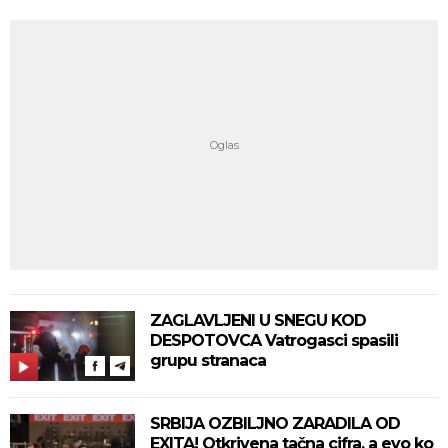
ZAGLAVLJENI U SNEGU KOD
DESPOTOVCA Vatrogasci spasili
grupu stranaca
SRBIJA OZBILJNO ZARADILA OD
EXITA! Otkrivena tačna cifra, a evo ko