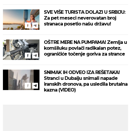
SVE VIŠE TURISTA DOLAZI U SRBIJU:
Za pet meseci neverovatan broj
stranaca posetio našu državu!
OŠTRE MERE NA PUMPAMA! Zemlja u
komšiluku povlači radikalan potez,
ograničiće točenje goriva za strance
SNIMAK IH ODVEO IZA REŠETAKA!
Stranci u Dubaiju snimali napade
iranskih dronova, pa usledila brutalna
kazna (VIDEO)