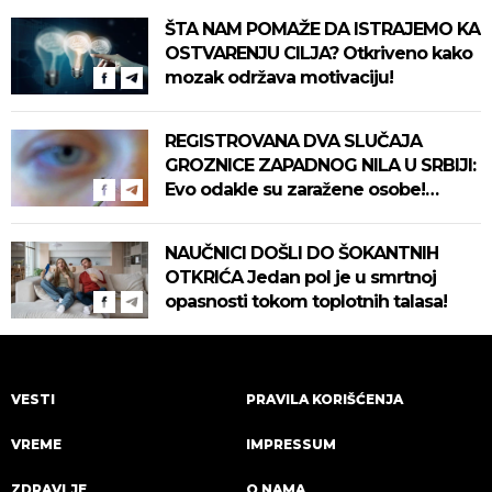
ŠTA NAM POMAŽE DA ISTRAJEMO KA
OSTVARENJU CILJA? Otkriveno kako
mozak održava motivaciju!
REGISTROVANA DVA SLUČAJA
GROZNICE ZAPADNOG NILA U SRBIJI:
Evo odakle su zaražene osobe!
Pročitajte na vreme savete "Batuta"
za zaštitu!
NAUČNICI DOŠLI DO ŠOKANTNIH
OTKRIĆA Jedan pol je u smrtnoj
opasnosti tokom toplotnih talasa!
VESTI
PRAVILA KORIŠĆENJA
VREME
IMPRESSUM
ZDRAVLJE
O NAMA