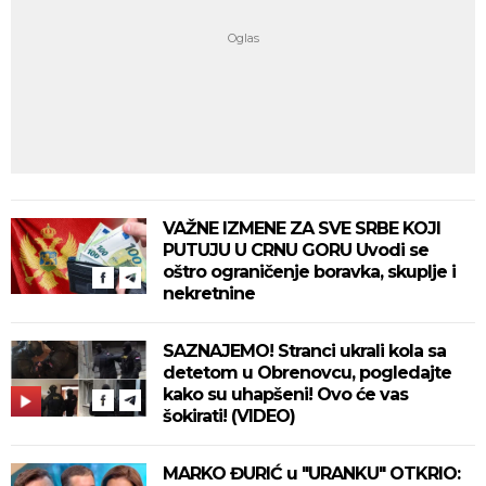
VAŽNE IZMENE ZA SVE SRBE KOJI
PUTUJU U CRNU GORU Uvodi se
oštro ograničenje boravka, skuplje i
nekretnine
SAZNAJEMO! Stranci ukrali kola sa
detetom u Obrenovcu, pogledajte
kako su uhapšeni! Ovo će vas
šokirati! (VIDEO)
MARKO ĐURIĆ u "URANKU" OTKRIO: