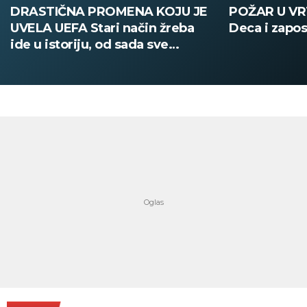
POŽAR U VRTIĆU NA VOŽDOVCU
SINIŠA MAL
Deca i zaposleni evakuisani
DOBIO NAJN
PATIKA Evo k
su posebne 