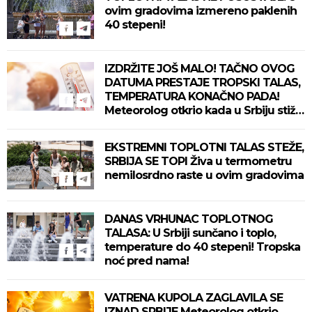
ovim gradovima izmereno paklenih
40 stepeni!
IZDRŽITE JOŠ MALO! TAČNO OVOG
DATUMA PRESTAJE TROPSKI TALAS,
TEMPERATURA KONAČNO PADA!
Meteorolog otkrio kada u Srbiju stiže
zahlađenje!
EKSTREMNI TOPLOTNI TALAS STEŽE,
SRBIJA SE TOPI Živa u termometru
nemilosrdno raste u ovim gradovima
DANAS VRHUNAC TOPLOTNOG
TALASA: U Srbiji sunčano i toplo,
temperature do 40 stepeni! Tropska
noć pred nama!
VATRENA KUPOLA ZAGLAVILA SE
IZNAD SRBIJE Meteorolog otkrio