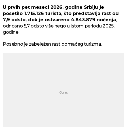
U prvih pet meseci 2026. godine Srbiju je
posetilo 1.715.126 turista, što predstavlja rast od
7,9 odsto, dok je ostvareno 4.843.879 noćenja
,
odnosno 5,7 odsto više nego u istom periodu 2025.
godine.
Posebno je zabeležen rast domaćeg turizma.