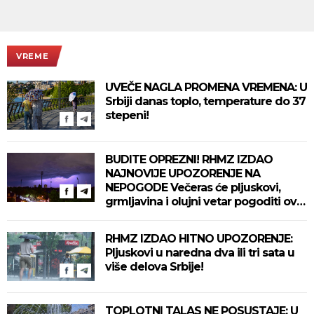
VREME
UVEČE NAGLA PROMENA VREMENA: U
Srbiji danas toplo, temperature do 37
stepeni!
BUDITE OPREZNI! RHMZ IZDAO
NAJNOVIJE UPOZORENJE NA
NEPOGODE Večeras će pljuskovi,
grmljavina i olujni vetar pogoditi ove
delove zemlje!
RHMZ IZDAO HITNO UPOZORENJE:
Pljuskovi u naredna dva ili tri sata u
više delova Srbije!
TOPLOTNI TALAS NE POSUSTAJE: U