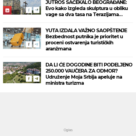
JUTROS SAČEKALO BEOGRAĐANE:
Evo kako izgleda skulptura u obliku
vage sa dva tasa na Terazijama
(FOTO+VIDEO)
YUTA IZDALA VAŽNO SAOPŠTENJE
Bezbednost putnika je prioritet u
proceni ostvarenja turističkih
aranžmana
DA LI ĆE DOGODINE BITI PODELJENO
250.000 VAUČERA ZA ODMOR?
Udruženje Moja Srbija apeluje na
ministra turizma