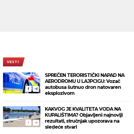
VESTI
SPREČEN TERORISTIČKI NAPAD NA
AERODROMU U LAJPCIGU: Vozač
autobusa šutnuo dron natovaren
eksplozivom
KAKVOG JE KVALITETA VODA NA
KUPALIŠTIMA? Objavljeni najnoviji
rezultati, stručnjak upozorava na
sledeće stvari