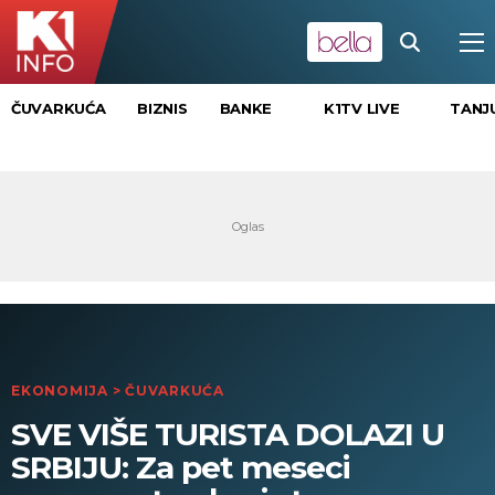
K1TV LIVE
TANJ
ČUVARKUĆA
BIZNIS
BANKE
EKONOMIJA
>
ČUVARKUĆA
SVE VIŠE TURISTA DOLAZI U
SRBIJU: Za pet meseci