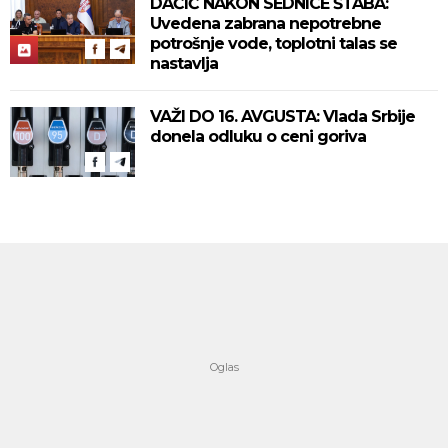
DAČIĆ NAKON SEDNICE ŠTABA:
Uvedena zabrana nepotrebne
potrošnje vode, toplotni talas se
nastavlja
VAŽI DO 16. AVGUSTA: Vlada Srbije
donela odluku o ceni goriva