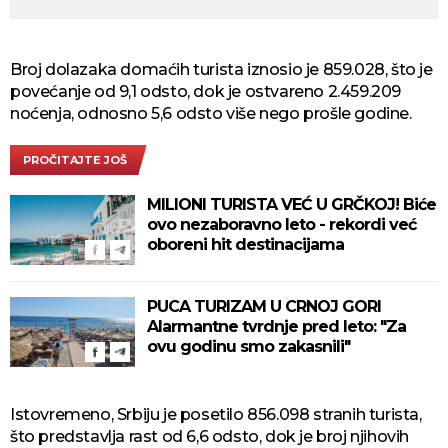
Broj dolazaka domaćih turista iznosio je 859.028, što je
povećanje od 9,1 odsto, dok je ostvareno 2.459.209
noćenja, odnosno 5,6 odsto više nego prošle godine.
PROČITAJTE JOŠ
MILIONI TURISTA VEĆ U GRČKOJ! Biće
ovo nezaboravno leto - rekordi već
oboreni hit destinacijama
PUCA TURIZAM U CRNOJ GORI
Alarmantne tvrdnje pred leto: "Za
ovu godinu smo zakasnili"
Istovremeno, Srbiju je posetilo 856.098 stranih turista,
što predstavlja rast od 6,6 odsto, dok je broj njihovih