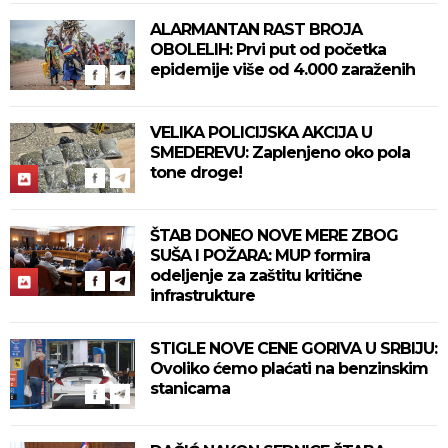
ALARMANTAN RAST BROJA
OBOLELIH: Prvi put od početka
epidemije više od 4.000 zaraženih
VELIKA POLICIJSKA AKCIJA U
SMEDEREVU: Zaplenjeno oko pola
tone droge!
ŠTAB DONEO NOVE MERE ZBOG
SUŠA I POŽARA: MUP formira
odeljenje za zaštitu kritične
infrastrukture
STIGLE NOVE CENE GORIVA U SRBIJU:
Ovoliko ćemo plaćati na benzinskim
stanicama