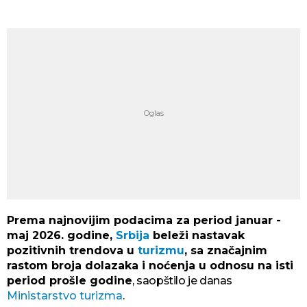
Prema najnovijim podacima za period januar -
maj 2026. godine,
Srbija
beleži nastavak
pozitivnih trendova u
turizmu
, sa značajnim
rastom broja dolazaka i noćenja u odnosu na isti
period prošle godine
, saopštilo je danas
Ministarstvo turizma
.