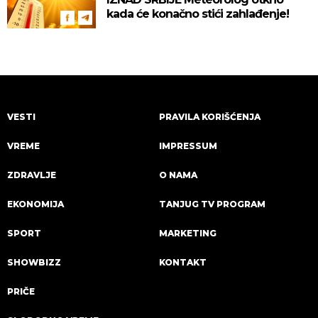
kada će konačno stići zahlađenje!
VESTI
PRAVILA KORIŠĆENJA
VREME
IMPRESSUM
ZDRAVLJE
O NAMA
EKONOMIJA
TANJUG TV PROGRAM
SPORT
MARKETING
SHOWBIZZ
KONTAKT
PRIČE