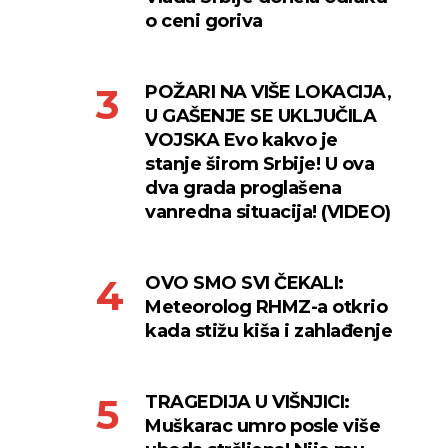
o ceni goriva
POŽARI NA VIŠE LOKACIJA,
U GAŠENJE SE UKLJUČILA
VOJSKA Evo kakvo je
stanje širom Srbije! U ova
dva grada proglašena
vanredna situacija! (VIDEO)
OVO SMO SVI ČEKALI:
Meteorolog RHMZ-a otkrio
kada stižu kiša i zahlađenje
TRAGEDIJA U VIŠNJICI:
Muškarac umro posle više