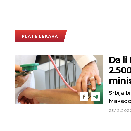
PLATE LEKARA
Da l
2.50
mini
Srbija 
Makedon
25.12.202