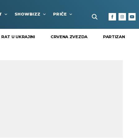
T
SHOWBIZZ
PRIČE
FUN BOX
KULTURA I
RAT U UKRAJINI
CRVENA ZVEZDA
PARTIZAN