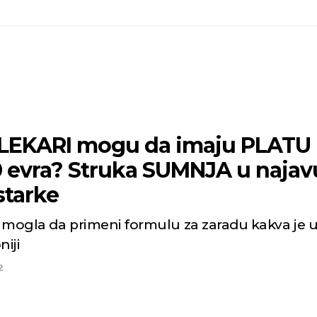
i LEKARI mogu da imaju PLATU
0 evra? Struka SUMNJA u najav
starke
bi mogla da primeni formulu za zaradu kakva je 
iji
2