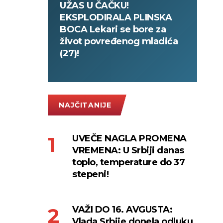
UŽAS U ČAČKU!
EKSPLODIRALA PLINSKA
BOCA Lekari se bore za
život povređenog mladića
(27)!
NAJČITANIJE
UVEČE NAGLA PROMENA
VREMENA: U Srbiji danas
toplo, temperature do 37
stepeni!
VAŽI DO 16. AVGUSTA:
Vlada Srbije donela odluku