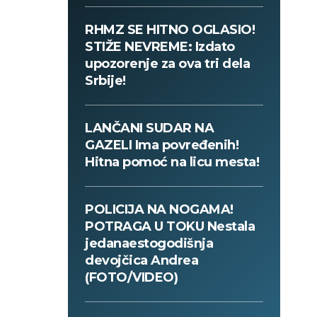
RHMZ SE HITNO OGLASIO!
STIŽE NEVREME: Izdato
upozorenje za ova tri dela
Srbije!
LANČANI SUDAR NA
GAZELI Ima povređenih!
Hitna pomoć na licu mesta!
POLICIJA NA NOGAMA!
POTRAGA U TOKU Nestala
jedanaestogodišnja
devojčica Andrea
(FOTO/VIDEO)