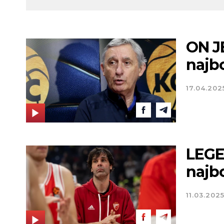
ON J
najbo
17.04.202
LEGENDE:
najbo
11.03.202