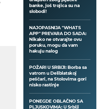
o
banke, još trojica su na
slobodi!
NAJOPASNIJA "WHATS
APP" PREVARA DO SADA:
Nikako ne otvarajte ovu
poruku, mogu da vam
hakuju nalog
POŽARI U SRBIJI: Borba sa
vatrom u Deliblatskoj
peščari, na Stolovima gori
nisko rastinje
PONEGDE OBLAČNO SA
PLJUSKOVIMA: U Srbiji