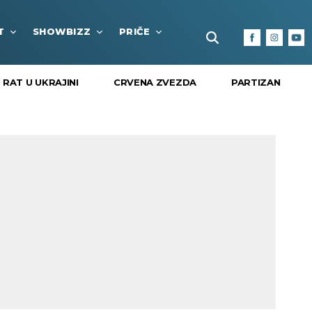
T
SHOWBIZZ
PRIČE
FUN BOX
KULTURA I
RAT U UKRAJINI
CRVENA ZVEZDA
PARTIZAN