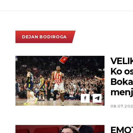
DEJAN BODIROGA
VELI
Ko os
Bokan
menj
08.07.20
EMOT