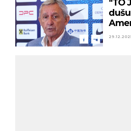
"TO 
dušu 
Amer
29.12.202