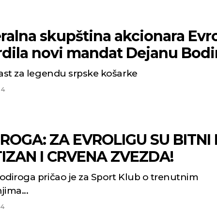
ralna skupština akcionara Evr
rdila novi mandat Dejanu Bodi
čast za legendu srpske košarke
24
ROGA: ZA EVROLIGU SU BITNI 
IZAN I CRVENA ZVEZDA!
odiroga pričao je za Sport Klub o trenutnim
jima...
24