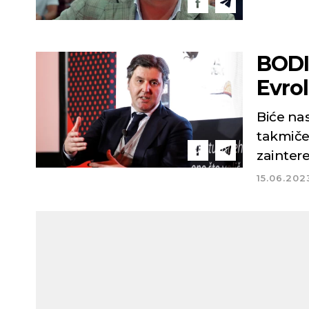
BODI
Evrol
Biće na
takmičen
zainter
15.06.202