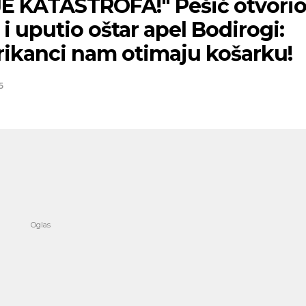
JE KATASTROFA!" Pešić otvori
i uputio oštar apel Bodirogi:
ikanci nam otimaju košarku!
5