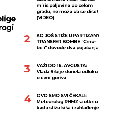
miris paljevine po celom
gradu, ne može da se diše!
olige
(VIDEO)
rogi
KO JOŠ STIŽE U PARTIZAN?
TRANSFER BOMBE "Crno-
beli" dovode dva pojačanja!
VAŽI DO 16. AVGUSTA:
I
Vlada Srbije donela odluku
o ceni goriva
OVO SMO SVI ČEKALI:
Meteorolog RHMZ-a otkrio
kada stižu kiša i zahlađenje