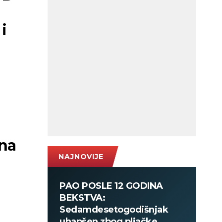
i
 na
NAJNOVIJE
PAO POSLE 12 GODINA
BEKSTVA:
Sedamdesetogodišnjak
uhapšen zbog pljačke