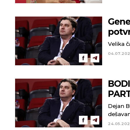
Gene
potv
Velika 
04.07.20
BODI
PART
Dejan B
dešavan
24.05.20