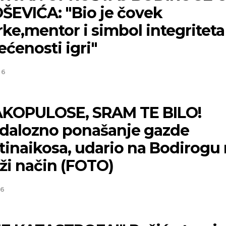
ŠEVIĆA: "Bio je čovek
ke,mentor i simbol integriteta 
ćenosti igri"
26
KOPULOSE, SRAM TE BILO!
dalozno ponašanje gazde
tinaikosa, udario na Bodirogu
ži način (FOTO)
26