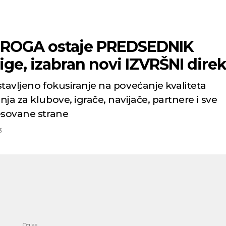
ROGA ostaje PREDSEDNIK
ige, izabran novi IZVRŠNI direk
stavljeno fokusiranje na povećanje kvaliteta
ja za klubove, igrače, navijače, partnere i sve
esovane strane
3