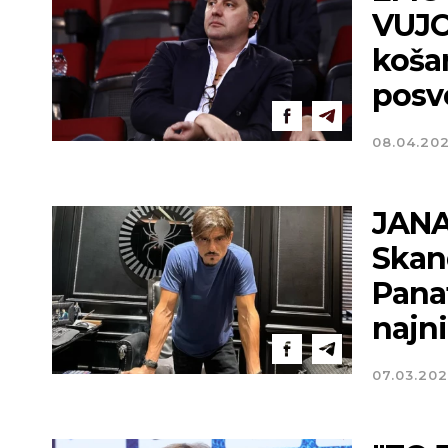
VUJO
košar
posve
08.04.20
JANA
Skan
Pana
najni
07.03.20