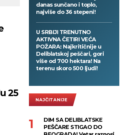
danas sunčano i toplo,
najviše do 36 stepeni!
e
U SRBIJI TRENUTNO
AKTIVNA ČETIRI VEĆA
POŽARA: Najkritičnije u
Deliblatskoj peščari, gori
više od 700 hektara! Na
terenu skoro 500 ljudi!
NAJČITANIJE
DIM SA DELIBLATSKE
PEŠČARE STIGAO DO
BEOGRADA! Vetar raznosi