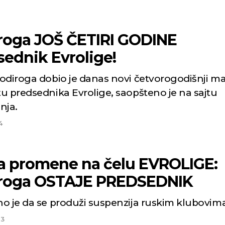
roga JOŠ ČETIRI GODINE
sednik Evrolige!
odiroga dobio je danas novi četvorogodišnji m
u predsednika Evrolige, saopšteno je na sajtu
nja.
4
Niš
Beog
 promene na čelu EVROLIGE:
Vedro nebo
Vedro nebo
roga OSTAJE PREDSEDNIK
p:
20
Min temp:
22
29
24
°C
°C
o je da se produži suspenzija ruskim klubovim
p:
35
Max temp:
36
°C
m/s
Vetar:
4
m/s
23
:
53
%
Vlažnost:
45
%