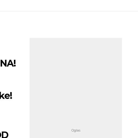
ONA!
ke!
OD