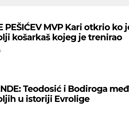
E PEŠIĆEV MVP Kari otkrio ko j
lji košarkaš kojeg je trenirao
5
 Teodosić i Bodiroga među 25
ljih u istoriji Evrolige
5