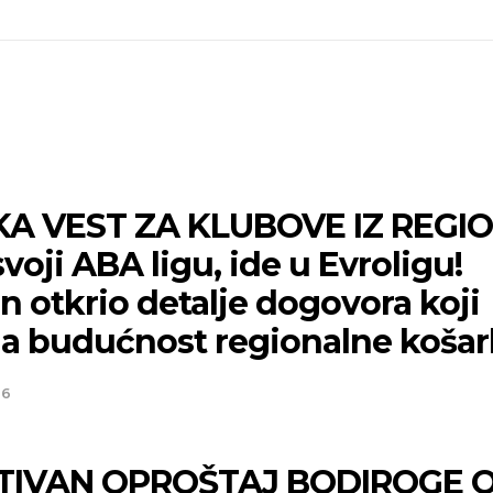
KA VEST ZA KLUBOVE IZ REGI
voji ABA ligu, ide u Evroligu!
 otkrio detalje dogovora koji
a budućnost regionalne košar
26
IVAN OPROŠTAJ BODIROGE 