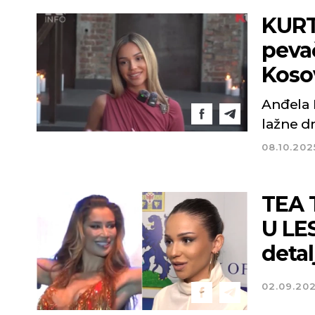
KURT
peva
Koso
Anđela 
lažne d
08.10.202
TEA 
U LE
detal
02.09.20