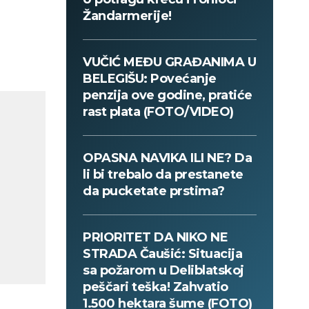
Žandarmerije!
VUČIĆ MEĐU GRAĐANIMA U
BELEGIŠU: Povećanje
penzija ove godine, pratiće
rast plata (FOTO/VIDEO)
OPASNA NAVIKA ILI NE? Da
li bi trebalo da prestanete
da pucketate prstima?
PRIORITET DA NIKO NE
STRADA Čaušić: Situacija
sa požarom u Deliblatskoj
peščari teška! Zahvatio
1.500 hektara šume (FOTO)