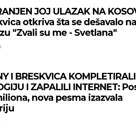
ANJEN JOJ ULAZAK NA KOSO
vica otkriva šta se dešavalo n
zu "Zvali su me - Svetlana"
5
Y I BRESKVICA KOMPLETIRALI
OGIJU I ZAPALILI INTERNET: Po
iliona, nova pesma izazvala
riju
5