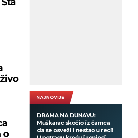
 Šta
)
a
uživo
NAJNOVIJE
DRAMA NA DUNAVU:
ca
Muškarac skočio iz čamca
da se osveži i nestao u reci!
 o
U potragu kreću i ronioci