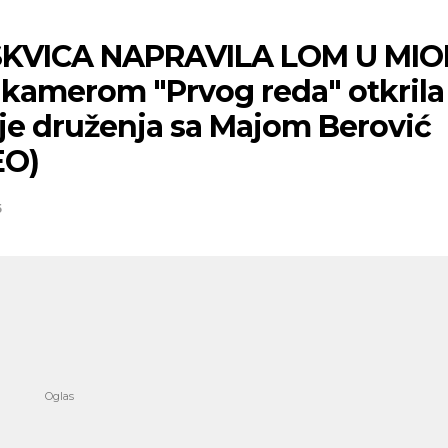
KVICA NAPRAVILA LOM U MIO
 kamerom "Prvog reda" otkrila
lje druženja sa Majom Berović
EO)
5