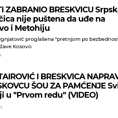
I ZABRANIO BRESKVICU Srpsk
čica nije puštena da uđe na
vo i Metohiju
Ignjatović proglašena "pretnjom po bezbednos
ržave Kosovo
5
TAIROVIĆ I BRESKVICA NAPRA
SKOVCU ŠOU ZA PAMĆENJE Sv
ji u "Prvom redu" (VIDEO)
25