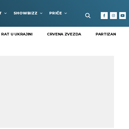
T
SHOWBIZZ
PRIČE
FUN BOX
KULTURA I
RAT U UKRAJINI
CRVENA ZVEZDA
PARTIZAN