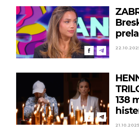
ZABR
Bresk
prela
22.10.202
HENN
TRIL
138 m
histe
21.10.202