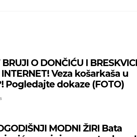
 BRUJI O DONČIĆU I BRESKVICI
 INTERNET! Veza košarkaša u
?! Pogledajte dokaze (FOTO)
6
GODIŠNJI MODNI ŽIRI Bata