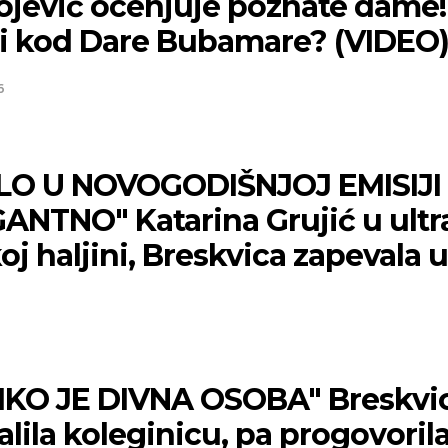
ojević ocenjuje poznate dame!
pi kod Dare Bubamare? (VIDEO
6
LO U NOVOGODIŠNJOJ EMISIJI
GANTNO" Katarina Grujić u ultr
oj haljini, Breskvica zapevala 
5
IKO JE DIVNA OSOBA" Breskvi
lila koleginicu, pa progovorila