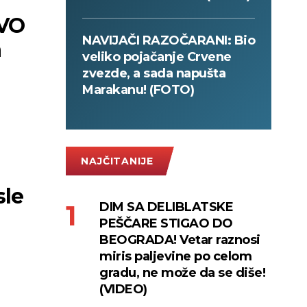
VO
NAVIJAČI RAZOČARANI: Bio
a
veliko pojačanje Crvene
zvezde, a sada napušta
Marakanu! (FOTO)
NAJČITANIJE
sle
DIM SA DELIBLATSKE
PEŠČARE STIGAO DO
BEOGRADA! Vetar raznosi
miris paljevine po celom
gradu, ne može da se diše!
(VIDEO)