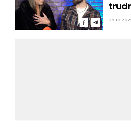
trud
29.10.202