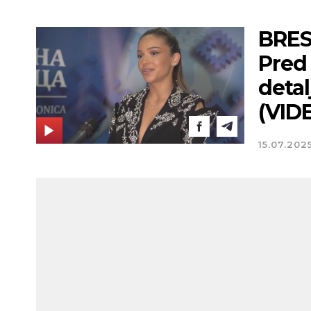
BRES
Pred
deta
(VID
15.07.202