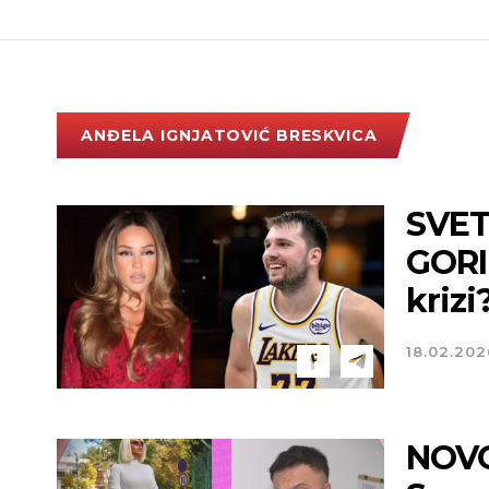
ANĐELA IGNJATOVIĆ BRESKVICA
SVET
GORI
krizi
18.02.202
NOVO