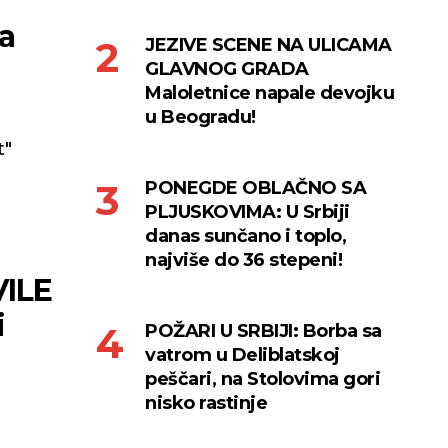
a
JEZIVE SCENE NA ULICAMA
GLAVNOG GRADA
Maloletnice napale devojku
u Beogradu!
t"
PONEGDE OBLAČNO SA
PLJUSKOVIMA: U Srbiji
danas sunčano i toplo,
najviše do 36 stepeni!
VILE
i
POŽARI U SRBIJI: Borba sa
vatrom u Deliblatskoj
peščari, na Stolovima gori
nisko rastinje