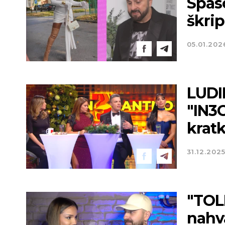
Spas
škri
05.01.202
LUDI
"IN3
kratk
31.12.202
"TOL
nahva