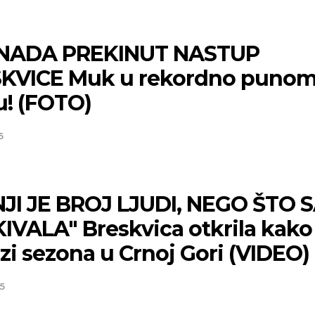
NADA PREKINUT NASTUP
KVICE Muk u rekordno puno
u! (FOTO)
5
JI JE BROJ LJUDI, NEGO ŠTO 
Niš
Beog
IVALA" Breskvica otkrila kako
Mestimično oblačno
Vedro nebo
zi sezona u Crnoj Gori (VIDEO)
p:
20
Min temp:
22
30
°C
31
°C
p:
35
Max temp:
36
5
°C
m/s
Vetar:
6
m/s
:
34
%
Vlažnost:
38
%