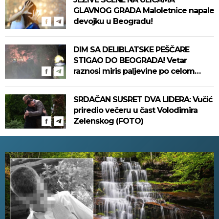
GLAVNOG GRADA Maloletnice napale
devojku u Beogradu!
DIM SA DELIBLATSKE PEŠČARE
STIGAO DO BEOGRADA! Vetar
raznosi miris paljevine po celom
gradu, ne može da se diše! (VIDEO)
SRDAČAN SUSRET DVA LIDERA: Vučić
priredio večeru u čast Volodimira
Zelenskog (FOTO)