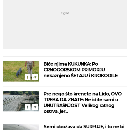
Biće njima KUKUNKA: Po
CRNOGORSKOM PRIMORJU
nekažnjeno ŠETAJU i KROKODILE
Pre nego što krenete na Lido, OVO
TREBA DA ZNATE: Ne idite sami u
UNUTRAŠNJOST Velikog ratnog
ostrva, jer...
Semi obožava da SURFUJE, i to ne bi