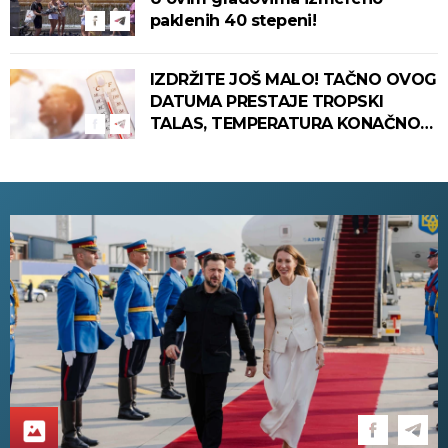
paklenih 40 stepeni!
IZDRŽITE JOŠ MALO! TAČNO OVOG
DATUMA PRESTAJE TROPSKI
TALAS, TEMPERATURA KONAČNO
PADA! Meteorolog otkrio kada u
Srbiju stiže zahlađenje!