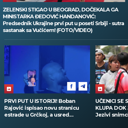
ZELENSKI STIGAO U BEOGRAD, DOČEKALA GA
MINISTARKA ĐEDOVIĆ HANDANOVIĆ:
Predsednik Ukrajine prvi put u poseti Srbiji - sutra
sastanak sa Vučićem! (FOTO/VIDEO)
UČENICI SE SAKRILI ISPOD
PUCNJAVA
KLUPA DOK JE VRŠNJAK PUCAO:
MRTVIH Uč
Jezivi snimci iz škole na Tajlandu
samoubist
(UZNEMIRUJUĆE)
Tajlanda 