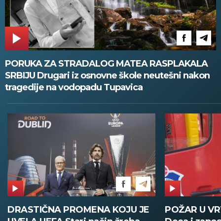
PORUKA ZA STRADALOG MATEA RASPLAKALA
SRBIJU Drugari iz osnovne škole neutešni nakon
tragedije na vodopadu Tupavica
POŽAR U VRTIĆU NA VOŽDOVCU
SINIŠA MAL