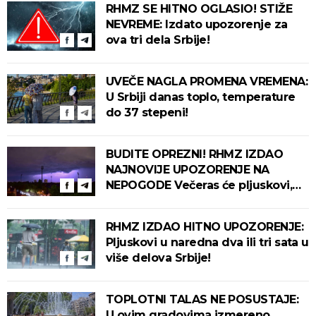
RHMZ SE HITNO OGLASIO! STIŽE
NEVREME: Izdato upozorenje za
ova tri dela Srbije!
UVEČE NAGLA PROMENA VREMENA:
U Srbiji danas toplo, temperature
do 37 stepeni!
BUDITE OPREZNI! RHMZ IZDAO
NAJNOVIJE UPOZORENJE NA
NEPOGODE Večeras će pljuskovi,
grmljavina i olujni vetar pogoditi
ove delove zemlje!
RHMZ IZDAO HITNO UPOZORENJE:
Pljuskovi u naredna dva ili tri sata u
više delova Srbije!
TOPLOTNI TALAS NE POSUSTAJE:
U ovim gradovima izmereno