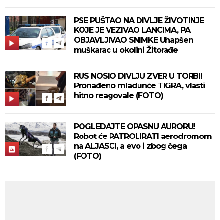
PSE PUŠTAO NA DIVLJE ŽIVOTINJE
KOJE JE VEZIVAO LANCIMA, PA
OBJAVLJIVAO SNIMKE Uhapšen
muškarac u okolini Žitorađe
RUS NOSIO DIVLJU ZVER U TORBI!
Pronađeno mladunče TIGRA, vlasti
hitno reagovale (FOTO)
POGLEDAJTE OPASNU AURORU!
Robot će PATROLIRATI aerodromom
na ALJASCI, a evo i zbog čega
(FOTO)