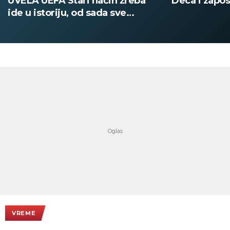
Deca i zaposleni evakuisani
DOBIO NAJN
PATIKA Evo k
su posebne 
VREME