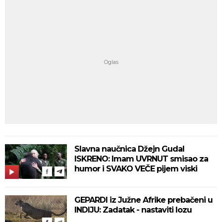
Slavna naučnica Džejn Gudal
ISKRENO: Imam UVRNUT smisao za
humor i SVAKO VEČE pijem viski
GEPARDI iz Južne Afrike prebačeni u
INDIJU: Zadatak - nastaviti lozu