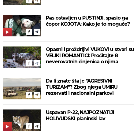
Pas ostavljen u PUSTINJI, spasio ga
čopor KOJOTA: Kako je to moguće?
Opasni i proždrljivi VUKOVI u stvari su
VELIKI ROMANTICI: Pročitajte 8
neverovatnih činjenica o njima
Da li znate šta je "AGRESIVNI
TURIZAM"? Zbog njega UMIRU
rezervati i nacionalni parkovi
Uspavan P-22, NAJPOZNATIJI
HOLIVUDSKI planinski lav