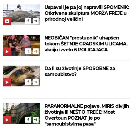
Uspavali je pa joj napravili SPOMENIK:
Otkrivena skulptura MORŽA FREJE u
prirodnoj veličini
NEOBIČAN "prestupnik" uhapšen
tokom ŠETNJE GRADSKIM ULICAMA,
akciju izvelo 6 POLICAJACA
Da li su životinje SPOSOBNE za
samoubistvo?
PARANORMALNE pojave, MIRIS divljih
životinja ili NEŠTO TREĆE: Most
Overtoun POZNAT je po
"samoubistvima pasa"