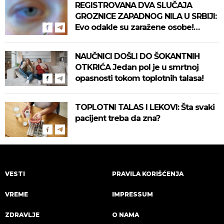
REGISTROVANA DVA SLUČAJA
GROZNICE ZAPADNOG NILA U SRBIJI:
Evo odakle su zaražene osobe!
Pročitajte na vreme savete "Batuta"
za zaštitu!
NAUČNICI DOŠLI DO ŠOKANTNIH
OTKRIĆA Jedan pol je u smrtnoj
opasnosti tokom toplotnih talasa!
TOPLOTNI TALAS I LEKOVI: Šta svaki
pacijent treba da zna?
VESTI
PRAVILA KORIŠĆENJA
VREME
IMPRESSUM
ZDRAVLJE
O NAMA