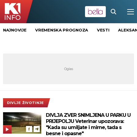
NAJNOVIJE
VREMENSKA PROGNOZA
VESTI
ALEKSAN
DIVLJE ŽIVOTINJE
DIVLJA ZVER SNIMLJENA U PARKU U
PRIJEPOLJU Veterinar upozorava:
"Kada su umiljate i mirne, tada s
besne i opasne"