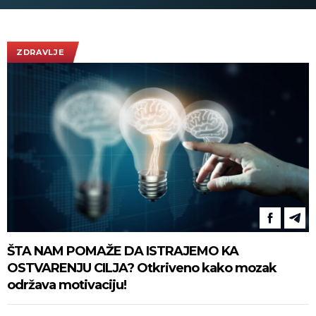
ZDRAVLJE
ŠTA NAM POMAŽE DA ISTRAJEMO KA
OSTVARENJU CILJA? Otkriveno kako mozak
održava motivaciju!