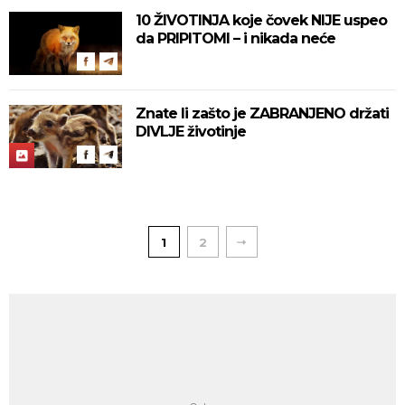
10 ŽIVOTINJA koje čovek NIJE uspeo
da PRIPITOMI – i nikada neće
Znate li zašto je ZABRANJENO držati
DIVLJE životinje
1
2