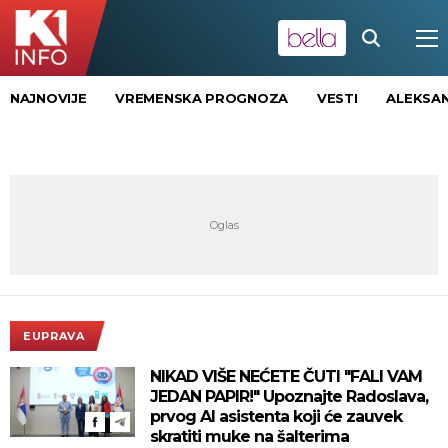
NAJNOVIJE
VREMENSKA PROGNOZA
VESTI
ALEKSAN
EUPRAVA
NIKAD VIŠE NEĆETE ČUTI "FALI VAM
JEDAN PAPIR!" Upoznajte Radoslava,
prvog AI asistenta koji će zauvek
skratiti muke na šalterima