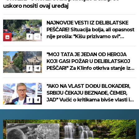
uskoro nositi ovaj uređaj
NAJNOVIJE VESTI IZ DELIBLATSKE
PEŠČARE! Situacija bolja, ali opasnost
nije prošla: "Kišu prizivamo svi"
(FOTO+VIDEO)
"MOJ TATA JE JEDAN OD HEROJA
KOJI GASI POŽAR U DELIBLATSKOJ
PEŠČARI" Za K1info otkriva stanje iza
vatrene linije (VIDEO)
"AKO NA VLAST DOĐU BLOKADERI,
SRBIJU ČEKAJU BEZNAĐE, ČEMER,
JAD" Vučić o kritikama bivše vlasti i
susretu sa Zelenskim: "Ništa nismo
izgubili, ne uvodimo sankcije Rusiji"
(VIDEO)