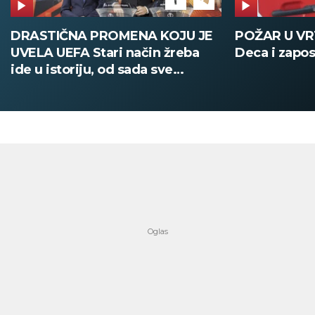
POŽAR U VRTIĆU NA VOŽDOVCU
SINIŠA MAL
Deca i zaposleni evakuisani
DOBIO NAJN
PATIKA Evo k
su posebne 