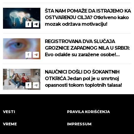
ŠTA NAM POMAŽE DA ISTRAJEMO KA
OSTVARENJU CILJA? Otkriveno kako
mozak održava motivaciju!
REGISTROVANA DVA SLUČAJA
GROZNICE ZAPADNOG NILA U SRBIJI:
Evo odakle su zaražene osobe!
Pročitajte na vreme savete "Batuta"
za zaštitu!
NAUČNICI DOŠLI DO ŠOKANTNIH
OTKRIĆA Jedan pol je u smrtnoj
opasnosti tokom toplotnih talasa!
VESTI
PRAVILA KORIŠĆENJA
VREME
IMPRESSUM