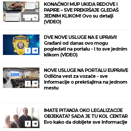
KONAČNO! MUP UKIDA REDOVE I
PAPIRE – SVE PREKRŠAJE GLEDAŠ
JEDNIM KLIKOM! Ovo su detalji
(VIDEO)
DVE NOVE USLUGE NA E UPRAVI!
Građani od danas ovo mogu
pogledati na portalu - i to sve jednim
klikom (VIDEO)
NOVE USLUGE NA PORTALU EUPRAVE
Odlična vest za vozače - sve
informacije o prekršajima na jednom
mestu
IMATE PITANJA OKO LEGALIZACIJE
OBJEKATA? SADA JE TU KOL CENTAR
Evo kako da dobijete sve informacije