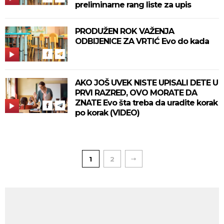
preliminarne rang liste za upis
PRODUŽEN ROK VAŽENJA
ODBIJENICE ZA VRTIĆ Evo do kada
AKO JOŠ UVEK NISTE UPISALI DETE U
PRVI RAZRED, OVO MORATE DA
ZNATE Evo šta treba da uradite korak
po korak (VIDEO)
1
2