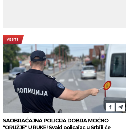
VESTI
SAOBRAĆAJNA POLICIJA DOBIJA MOĆNO
"ORUŽJE" U RUKE! Svaki policajac u Srbiji će