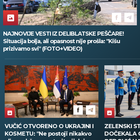
NAJNOVIJE VESTI IZ DELIBLATSKE PEŠČARE!
Situacija bolja, ali opasnost nije prošla: "Kišu
prizivamo svi" (FOTO+VIDEO)
ZELENSKI STIGAO U BEOGRAD,
VELIKA POLI
DOČEKALA GA MINISTARKA
SMEDEREVU: