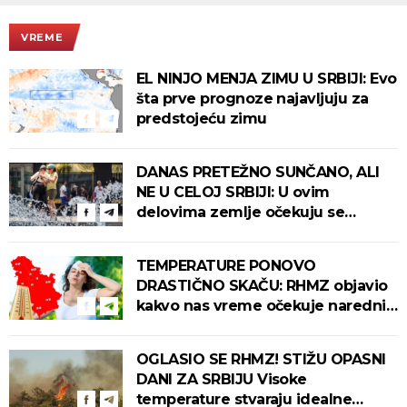
VREME
EL NINJO MENJA ZIMU U SRBIJI: Evo
šta prve prognoze najavljuju za
predstojeću zimu
DANAS PRETEŽNO SUNČANO, ALI
NE U CELOJ SRBIJI: U ovim
delovima zemlje očekuju se
intenzivni pljuskovi s grmljavinom!
TEMPERATURE PONOVO
DRASTIČNO SKAČU: RHMZ objavio
kakvo nas vreme očekuje narednih
dana!
OGLASIO SE RHMZ! STIŽU OPASNI
DANI ZA SRBIJU Visoke
temperature stvaraju idealne