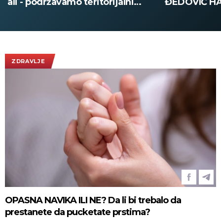
ĐEDOVIĆ HANDANOVIĆ:
pola tone dr
Predsednik Ukrajine prvi put u
poseti Srbiji - sutra sastanak sa
Vučićem! (FOTO/VIDEO)
ZDRAVLJE
OPASNA NAVIKA ILI NE? Da li bi trebalo da
prestanete da pucketate prstima?