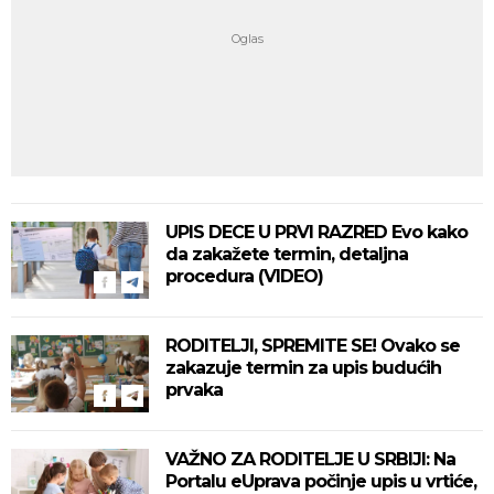
UPIS DECE U PRVI RAZRED Evo kako
da zakažete termin, detaljna
procedura (VIDEO)
RODITELJI, SPREMITE SE! Ovako se
zakazuje termin za upis budućih
prvaka
VAŽNO ZA RODITELJE U SRBIJI: Na
Portalu eUprava počinje upis u vrtiće,