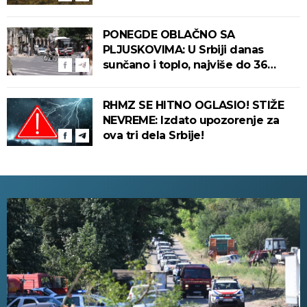
uslove za izbijanje i širenje požara!
PONEGDE OBLAČNO SA
PLJUSKOVIMA: U Srbiji danas
sunčano i toplo, najviše do 36
stepeni!
RHMZ SE HITNO OGLASIO! STIŽE
NEVREME: Izdato upozorenje za
ova tri dela Srbije!