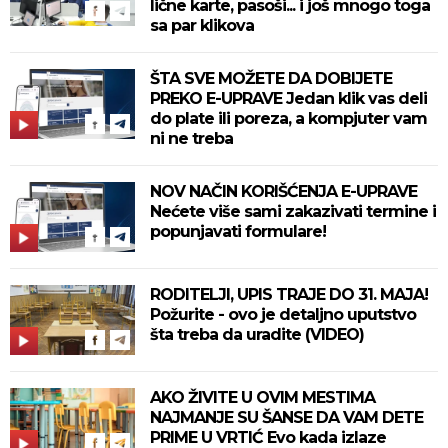
lične karte, pasoši... i još mnogo toga
sa par klikova
ŠTA SVE MOŽETE DA DOBIJETE
PREKO E-UPRAVE Jedan klik vas deli
do plate ili poreza, a kompjuter vam
ni ne treba
NOV NAČIN KORIŠĆENJA E-UPRAVE
Nećete više sami zakazivati termine i
popunjavati formulare!
RODITELJI, UPIS TRAJE DO 31. MAJA!
Požurite - ovo je detaljno uputstvo
šta treba da uradite (VIDEO)
AKO ŽIVITE U OVIM MESTIMA
NAJMANJE SU ŠANSE DA VAM DETE
PRIME U VRTIĆ Evo kada izlaze