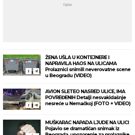
ŽENA UŠLA U KONTEJNERE I
NAPRAVILA HAOS NA ULICAMA
Prolaznici snimili neverovatne scene
u Beogradu (VIDEO)
AVION SLETEO NASRED ULICE, IMA
POVREĐENIH Detalji nesvakidašnje
nesreće u Nemačkoj (FOTO + VIDEO)
MUŠKARAC NAPADA LJUDE NA ULICI
Pojavio se dramatičan snimak iz
Beograda, upozorenje za prolaznike