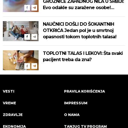
GROZNICE ZAPADNOG NILA U SRBIJI:
Evo odakle su zaražene osobe!
Pročitajte na vreme savete "Batuta"
za zaštitu!
NAUČNICI DOŠLI DO ŠOKANTNIH
OTKRIĆA Jedan pol je u smrtnoj
opasnosti tokom toplotnih talasa!
TOPLOTNI TALAS I LEKOVI: Šta svaki
pacijent treba da zna?
VESTI
PRAVILA KORIŠĆENJA
VREME
IMPRESSUM
ZDRAVLJE
O NAMA
EKONOMIJA
TANJUG TV PROGRAM