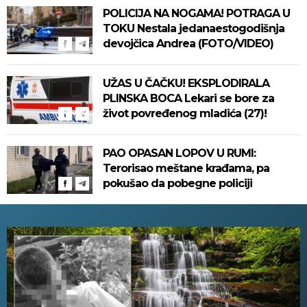
POLICIJA NA NOGAMA! POTRAGA U
TOKU Nestala jedanaestogodišnja
devojčica Andrea (FOTO/VIDEO)
UŽAS U ČAČKU! EKSPLODIRALA
PLINSKA BOCA Lekari se bore za
život povređenog mladića (27)!
PAO OPASAN LOPOV U RUMI:
Terorisao meštane krađama, pa
pokušao da pobegne policiji