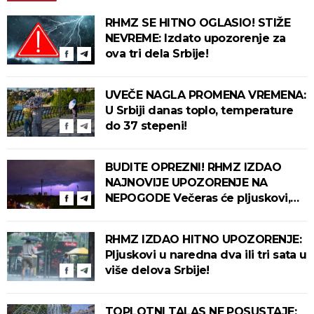
RHMZ SE HITNO OGLASIO! STIŽE
NEVREME: Izdato upozorenje za
ova tri dela Srbije!
UVEČE NAGLA PROMENA VREMENA:
U Srbiji danas toplo, temperature
do 37 stepeni!
BUDITE OPREZNI! RHMZ IZDAO
NAJNOVIJE UPOZORENJE NA
NEPOGODE Večeras će pljuskovi,
grmljavina i olujni vetar pogoditi
ove delove zemlje!
RHMZ IZDAO HITNO UPOZORENJE:
Pljuskovi u naredna dva ili tri sata u
više delova Srbije!
TOPLOTNI TALAS NE POSUSTAJE: