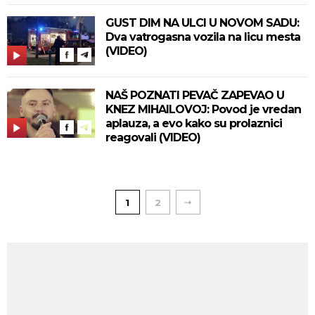
GUST DIM NA ULCI U NOVOM SADU:
Dva vatrogasna vozila na licu mesta
(VIDEO)
NAŠ POZNATI PEVAČ ZAPEVAO U
KNEZ MIHAILOVOJ: Povod je vredan
aplauza, a evo kako su prolaznici
reagovali (VIDEO)
1
2