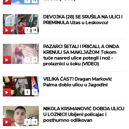
DEVOJKA (28) SE SRUŠILA NA ULICI I
PREMINULA Užas u Leskovcu!
PAZARCI ŠETALI I PRIČALI, A ONDA
KRENULI SA MAKLJAŽOM Tokom
tuče nasred ulice potegli i nož -
prolaznici u šoku (VIDEO)
VELIKA ČAST! Dragan Marković
Palma dobio ulicu u Jagodini
NIKOLA KRSMANOVIĆ DOBIJA ULICU
U LOZNICI! Ubijeni policajac i
posthumno odlikovan