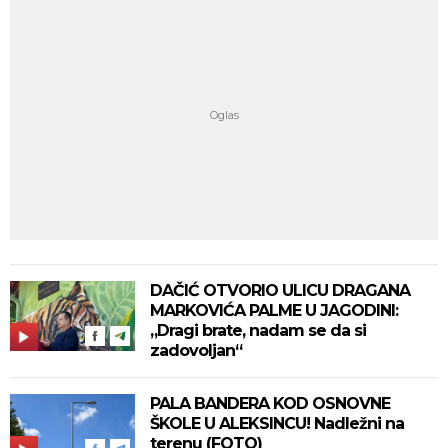
DAČIĆ OTVORIO ULICU DRAGANA
MARKOVIĆA PALME U JAGODINI:
„Dragi brate, nadam se da si
zadovoljan“
PALA BANDERA KOD OSNOVNE
ŠKOLE U ALEKSINCU! Nadležni na
terenu (FOTO)