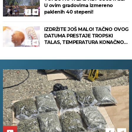
U ovim gradovima izmereno
paklenih 40 stepeni!
IZDRŽITE JOŠ MALO! TAČNO OVOG
DATUMA PRESTAJE TROPSKI
TALAS, TEMPERATURA KONAČNO
PADA! Meteorolog otkrio kada u
Srbiju stiže zahlađenje!