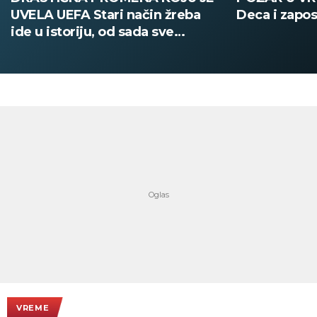
UVELA UEFA Stari način žreba
Deca i zapos
ide u istoriju, od sada sve
digitalno
VREME