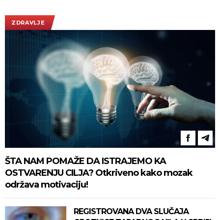
ZDRAVLJE
ŠTA NAM POMAŽE DA ISTRAJEMO KA
OSTVARENJU CILJA? Otkriveno kako mozak
održava motivaciju!
REGISTROVANA DVA SLUČAJA