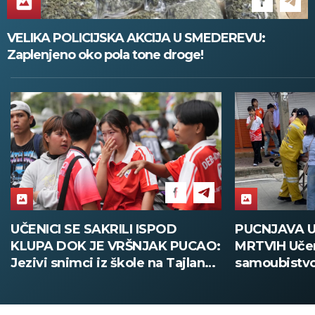
VELIKA POLICIJSKA AKCIJA U SMEDEREVU:
Zaplenjeno oko pola tone droge!
UČENICI SE SAKRILI ISPOD
PUCNJAVA U
KLUPA DOK JE VRŠNJAK PUCAO:
MRTVIH Učen
Jezivi snimci iz škole na Tajlandu
samoubistvo
(UZNEMIRUJUĆE)
Tajlanda (F