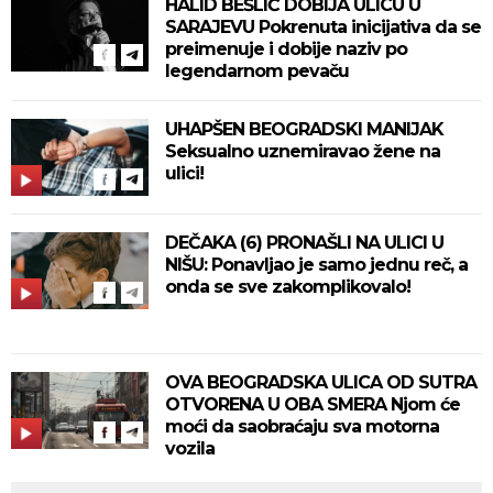
HALID BEŠLIĆ DOBIJA ULICU U
SARAJEVU Pokrenuta inicijativa da se
preimenuje i dobije naziv po
legendarnom pevaču
UHAPŠEN BEOGRADSKI MANIJAK
Seksualno uznemiravao žene na
ulici!
DEČAKA (6) PRONAŠLI NA ULICI U
NIŠU: Ponavljao je samo jednu reč, a
onda se sve zakomplikovalo!
OVA BEOGRADSKA ULICA OD SUTRA
OTVORENA U OBA SMERA Njom će
moći da saobraćaju sva motorna
vozila