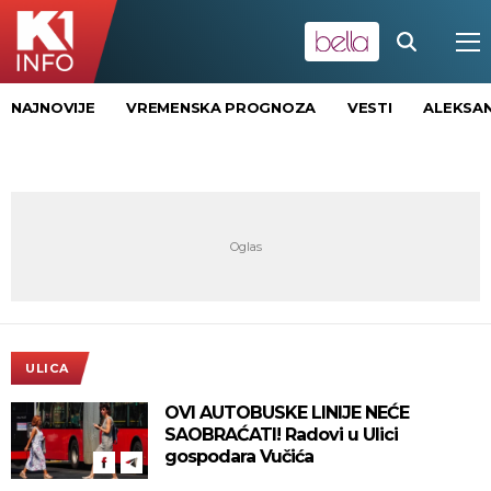
NAJNOVIJE
VREMENSKA PROGNOZA
VESTI
ALEKSAN
ULICA
OVI AUTOBUSKE LINIJE NEĆE
SAOBRAĆATI! Radovi u Ulici
gospodara Vučića