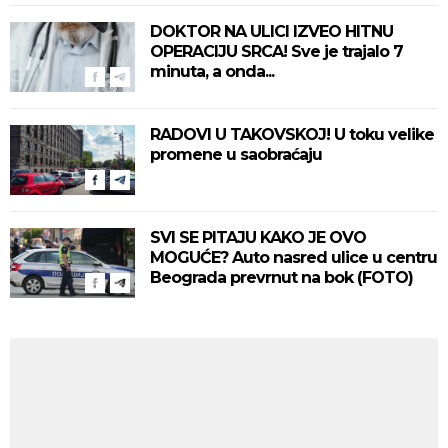
DOKTOR NA ULICI IZVEO HITNU
OPERACIJU SRCA! Sve je trajalo 7
minuta, a onda...
RADOVI U TAKOVSKOJ! U toku velike
promene u saobraćaju
SVI SE PITAJU KAKO JE OVO
MOGUĆE? Auto nasred ulice u centru
Beograda prevrnut na bok (FOTO)