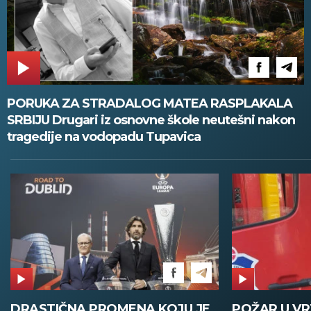
PORUKA ZA STRADALOG MATEA RASPLAKALA
SRBIJU Drugari iz osnovne škole neutešni nakon
tragedije na vodopadu Tupavica
DRASTIČNA PROMENA KOJU JE
POŽAR U V