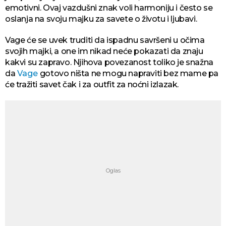
emotivni. Ovaj vazdušni znak voli harmoniju i često se
oslanja na svoju majku za savete o životu i ljubavi.
Vage će se uvek truditi da ispadnu savršeni u očima
svojih majki, a one im nikad neće pokazati da znaju
kakvi su zapravo. Njihova povezanost toliko je snažna
da
Vage
gotovo ništa ne mogu napraviti bez mame pa
će tražiti savet čak i za outfit za noćni izlazak.