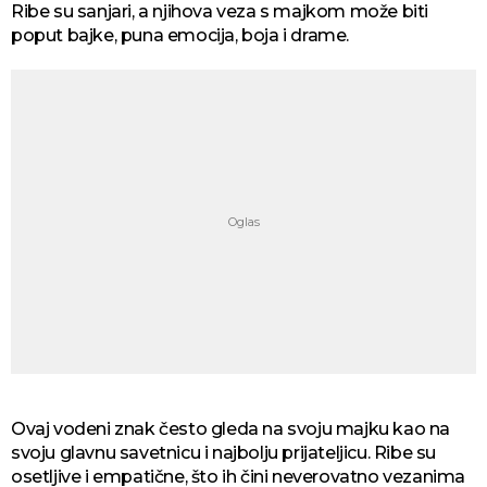
Ribe su sanjari, a njihova veza s majkom može biti
poput bajke, puna emocija, boja i drame.
Ovaj vodeni znak često gleda na svoju majku kao na
svoju glavnu savetnicu i najbolju prijateljicu. Ribe su
osetljive i empatične, što ih čini neverovatno vezanima