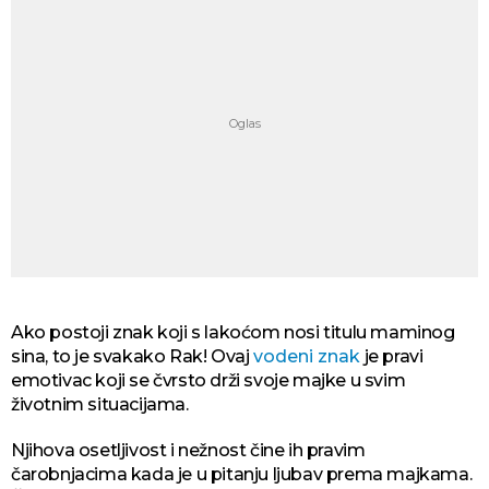
Ako postoji znak koji s lakoćom nosi titulu maminog
sina, to je svakako Rak! Ovaj
vodeni znak
je pravi
emotivac koji se čvrsto drži svoje majke u svim
životnim situacijama.
Njihova osetljivost i nežnost čine ih pravim
čarobnjacima kada je u pitanju ljubav prema majkama.