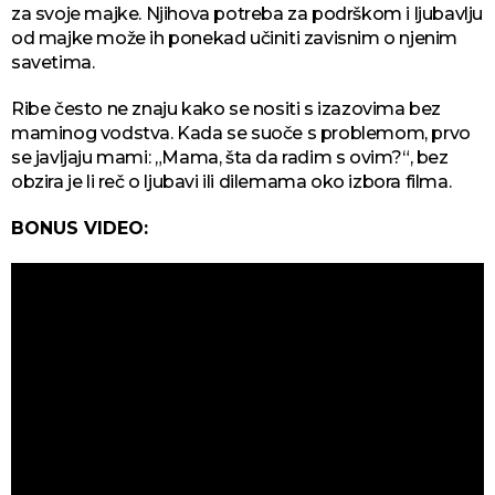
za svoje majke. Njihova potreba za podrškom i ljubavlju
od majke može ih ponekad učiniti zavisnim o njenim
savetima.
Ribe često ne znaju kako se nositi s izazovima bez
maminog vodstva. Kada se suoče s problemom, prvo
se javljaju mami: „Mama, šta da radim s ovim?“, bez
obzira je li reč o ljubavi ili dilemama oko izbora filma.
BONUS VIDEO: