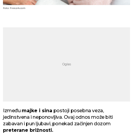
Foto: Freepik.com
Između
majke i sina
postoji posebna veza,
jedinstvena i neponovljiva. Ovaj odnos može biti
zabavan i pun ljubavi, ponekad začinjen dozom
preterane brižnosti.