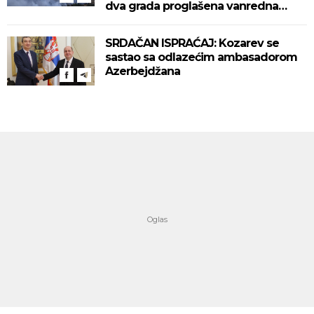
dva grada proglašena vanredna
situacija! (VIDEO)
SRDAČAN ISPRAĆAJ: Kozarev se
sastao sa odlazećim ambasadorom
Azerbejdžana