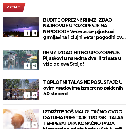
VREME
BUDITE OPREZNI! RHMZ IZDAO
NAJNOVIJE UPOZORENJE NA
NEPOGODE Večeras će pljuskovi,
grmljavina i olujni vetar pogoditi ove
delove zemlje!
RHMZ IZDAO HITNO UPOZORENJE:
Pljuskovi u naredna dva ili tri sata u
više delova Srbije!
TOPLOTNI TALAS NE POSUSTAJE: U
ovim gradovima izmereno paklenih
40 stepeni!
IZDRŽITE JOŠ MALO! TAČNO OVOG
DATUMA PRESTAJE TROPSKI TALAS,
TEMPERATURA KONAČNO PADA!