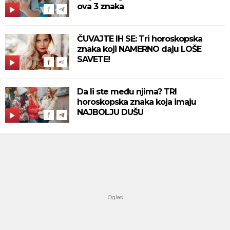
ova 3 znaka
ČUVAJTE IH SE: Tri horoskopska
znaka koji NAMERNO daju LOŠE
SAVETE!
Da li ste među njima? TRI
horoskopska znaka koja imaju
NAJBOLJU DUŠU