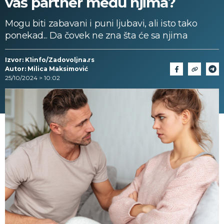
vaš partner među njima?
Mogu biti zabavani i puni ljubavi, ali isto tako
ponekad... Da čovek ne zna šta će sa njima
Izvor: K1info/Zadovoljna.rs
Autor: Milica Maksimović
25/10/2024 > 10:02