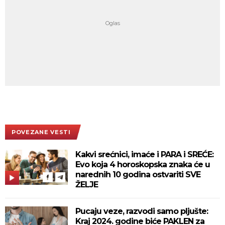
POVEZANE VESTI
Kakvi srećnici, imaće i PARA i SREĆE:
Evo koja 4 horoskopska znaka će u
narednih 10 godina ostvariti SVE
ŽELJE
Pucaju veze, razvodi samo pljušte:
Kraj 2024. godine biće PAKLEN za