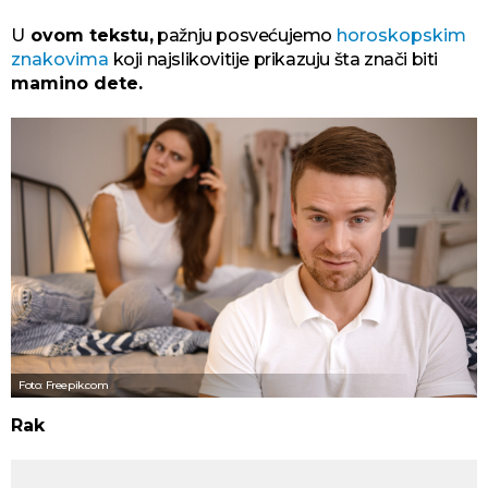
U
ovom tekstu,
pažnju posvećujemo
horoskopskim
znakovima
koji najslikovitije prikazuju šta znači biti
mamino dete.
Foto: Freepik.com
Rak