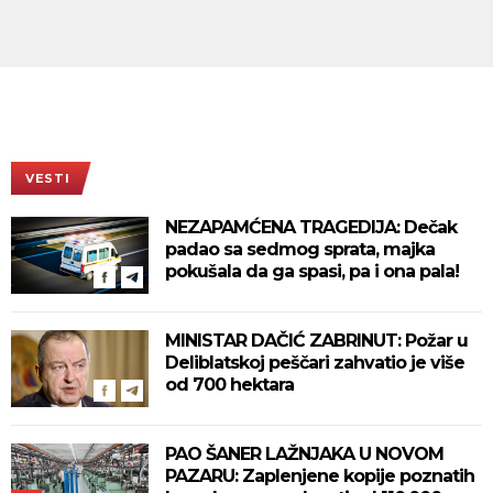
VESTI
NEZAPAMĆENA TRAGEDIJA: Dečak
padao sa sedmog sprata, majka
pokušala da ga spasi, pa i ona pala!
MINISTAR DAČIĆ ZABRINUT: Požar u
Deliblatskoj peščari zahvatio je više
od 700 hektara
PAO ŠANER LAŽNJAKA U NOVOM
PAZARU: Zaplenjene kopije poznatih