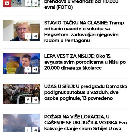
brendova u vrednosti od 110.000
evra! (FOTO)
STAVIO TAČKU NA GLASINE: Tramp
odbacio navode o sukobu sa
Hegsetom, zadovoljan njegovim
radom u Pentagonu
LEPA VEST ZA NIŠLIJE: Oko 15.
avgusta svim porodicama u Nišu po
20.000 dinara za školarce
UŽAS U SIRIJI: U predgrađu Damaska
podignut autobus u vazduh, dve
osobe poginule, 13 povređeno
POŽARI NA VIŠE LOKACIJA, U
GAŠENJE SE UKLJUČILA VOJSKA Evo
kakvo je stanje širom Srbije! U ova