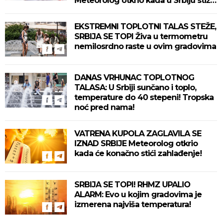
Meteorolog otkrio kada u Srbiju stiže
zahlađenje!
EKSTREMNI TOPLOTNI TALAS STEŽE,
SRBIJA SE TOPI Živa u termometru
nemilosrdno raste u ovim gradovima
DANAS VRHUNAC TOPLOTNOG
TALASA: U Srbiji sunčano i toplo,
temperature do 40 stepeni! Tropska
noć pred nama!
VATRENA KUPOLA ZAGLAVILA SE
IZNAD SRBIJE Meteorolog otkrio
kada će konačno stići zahlađenje!
SRBIJA SE TOPI! RHMZ UPALIO
ALARM: Evo u kojim gradovima je
izmerena najviša temperatura!