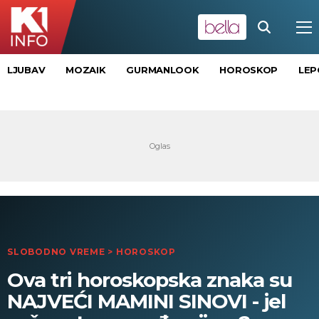
LJUBAV
MOZAIK
GURMANLOOK
HOROSKOP
LEP
SLOBODNO VREME
>
HOROSKOP
Ova tri horoskopska znaka su
NAJVEĆI MAMINI SINOVI - jel