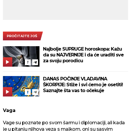
PROČITAJTE JOŠ
Najbolje SUPRUGE horoskopa: Kažu
da su NAJVERNIJE i da će uraditi sve
za svoju porodicu
DANAS POČINJE VLADAVINA
ŠKORPIJE: Stiže i svi ćemo je osetiti!
Saznajte šta vas to očekuje
Vaga
Vage su poznate po svom šarmu i diplomaciji, ali kada
je u pitanju njihova veza s majkom, oni su sasvim