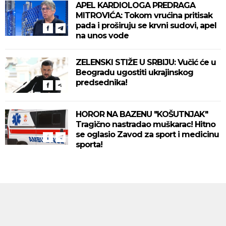
APEL KARDIOLOGA PREDRAGA
MITROVIĆA: Tokom vrućina pritisak
pada i proširuju se krvni sudovi, apel
na unos vode
ZELENSKI STIŽE U SRBIJU: Vučić će u
Beogradu ugostiti ukrajinskog
predsednika!
HOROR NA BAZENU "KOŠUTNJAK"
Tragično nastradao muškarac! Hitno
se oglasio Zavod za sport i medicinu
sporta!