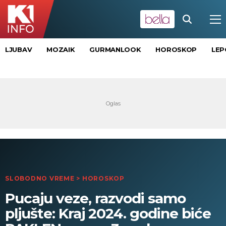
LJUBAV
MOZAIK
GURMANLOOK
HOROSKOP
LEP
SLOBODNO VREME
>
HOROSKOP
Pucaju veze, razvodi samo
pljušte: Kraj 2024. godine biće