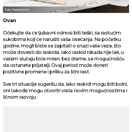
Foto: Freepik.com
Ovan
Očekujte da će ljubavni odnosi biti teški, sa rastućim
sukobima koji će narušiti vaša osećanja. Na početku
godine, mogli biste se zapitati o snazi vaše veze, što
može dovesti do raskida. Iako raskid nikada nije lak, u
vašem slučaju biće miran, bez drame, sa mogućnošću
da ostanete prijatelji. Ovaj period može doneti
pozitivne promene i priliku za lični rast.
Sve tri situacije sugerišu da, iako raskidi mogu biti bolni,
oni takođe mogu otvoriti vrata novim mogućnostima i
ličnom razvoju.