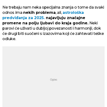
Ne trebaju nam neka specijalna znanja o tome da svaki
odnos ima
nekih problema
, ali,
astrološka
predviđanja za 2025.
najavljuju značajne
promene na polju ljubavi do kraja godine.
Neki
parovi će uživati u dubljoj povezanosti i harmoniji, dok
će drugi biti suočeni s izazovima koji će zahtevati teške
odluke.