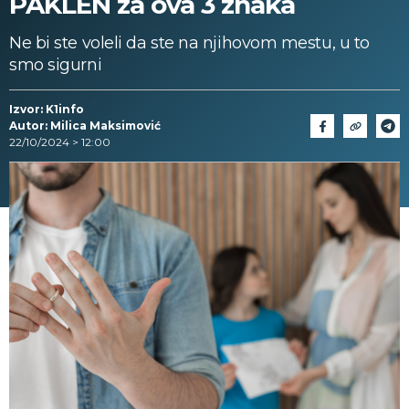
PAKLEN za ova 3 znaka
Ne bi ste voleli da ste na njihovom mestu, u to
smo sigurni
Izvor: K1info
Autor: Milica Maksimović
22/10/2024 > 12:00