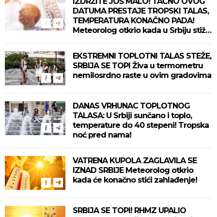
IZDRŽITE JOŠ MALO! TAČNO OVOG
DATUMA PRESTAJE TROPSKI TALAS,
TEMPERATURA KONAČNO PADA!
Meteorolog otkrio kada u Srbiju stiže
zahlađenje!
EKSTREMNI TOPLOTNI TALAS STEŽE,
SRBIJA SE TOPI Živa u termometru
nemilosrdno raste u ovim gradovima
DANAS VRHUNAC TOPLOTNOG
TALASA: U Srbiji sunčano i toplo,
temperature do 40 stepeni! Tropska
noć pred nama!
VATRENA KUPOLA ZAGLAVILA SE
IZNAD SRBIJE Meteorolog otkrio
kada će konačno stići zahlađenje!
SRBIJA SE TOPI! RHMZ UPALIO