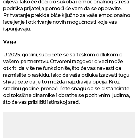
ciljeva. Iako će doći do sukoba i emocionalnog stresa,
podrška prijatelja pomoći će vam da se oporavite.
Prihvatanje prekida biće ključno za vaše emocionalno
isceljenje i otkrivanje novih mogućnosti koje vas
ispunjavaju.
Vaga
U 2025. godini, suočićete se sa teškom odlukom o
vašem partnerstvu. Otvoreni razgovor o vezi može
otkriti da više ne funkcioniše, što će vas navesti da
razmislite o raskidu. Iako će vaša odluka izazvati tugu,
shvatićete da je to možda najzdravija opcija. Kroz
sredinu godine, pronaći ćete snagu da se distancirate
od toksične dinamike i obratite se pozitivnim ljudima,
što će vas približiti istinskoj sreći.