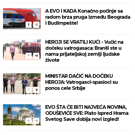
A EVO I KADA Konačno počinje sa
radom brza pruga između Beograda
i Budimpešte!
HEROJI SE VRATILI KUĆI - Vučić na
dočeku vatrogasaca: Branili ste u
nama prijateljskoj zemlji ljudske
živote
MINISTAR DAČIĆ NA DOČEKU
HEROJA: Vatrogasci-spasioci su
ponos cele Srbije
EVO ŠTA ĆE BITI NAJVEĆA NOVINA,
ODUŠEVIĆE SVE: Plato ispred Hrama
Svetog Save dobija novi izgled!