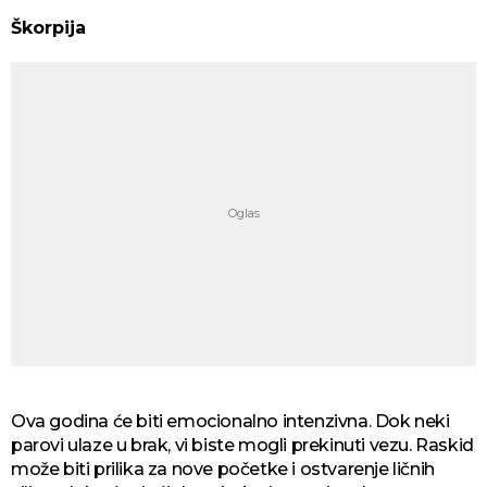
Škorpija
Ova godina će biti emocionalno intenzivna. Dok neki
parovi ulaze u brak, vi biste mogli prekinuti vezu. Raskid
može biti prilika za nove početke i ostvarenje ličnih