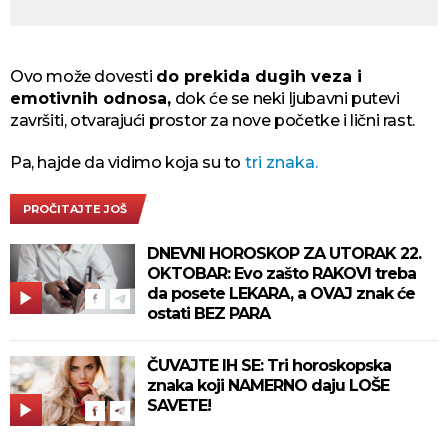
Ovo može dovesti
do prekida dugih veza i
emotivnih odnosa,
dok će se neki ljubavni putevi
završiti, otvarajući prostor za nove početke i lični rast.
Pa, hajde da vidimo koja su to
tri znaka.
PROČITAJTE JOŠ
DNEVNI HOROSKOP ZA UTORAK 22.
OKTOBAR: Evo zašto RAKOVI treba
da posete LEKARA, a OVAJ znak će
ostati BEZ PARA
ČUVAJTE IH SE: Tri horoskopska
znaka koji NAMERNO daju LOŠE
SAVETE!