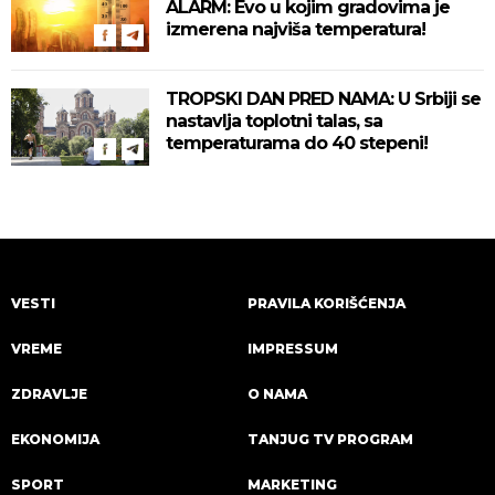
ALARM: Evo u kojim gradovima je
izmerena najviša temperatura!
TROPSKI DAN PRED NAMA: U Srbiji se
nastavlja toplotni talas, sa
temperaturama do 40 stepeni!
VESTI
PRAVILA KORIŠĆENJA
VREME
IMPRESSUM
ZDRAVLJE
O NAMA
EKONOMIJA
TANJUG TV PROGRAM
SPORT
MARKETING