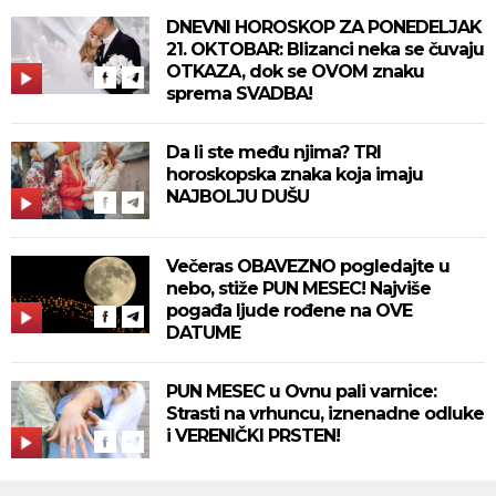
DNEVNI HOROSKOP ZA PONEDELJAK
21. OKTOBAR: Blizanci neka se čuvaju
OTKAZA, dok se OVOM znaku
sprema SVADBA!
Da li ste među njima? TRI
horoskopska znaka koja imaju
NAJBOLJU DUŠU
Večeras OBAVEZNO pogledajte u
nebo, stiže PUN MESEC! Najviše
pogađa ljude rođene na OVE
DATUME
PUN MESEC u Ovnu pali varnice:
Strasti na vrhuncu, iznenadne odluke
i VERENIČKI PRSTEN!