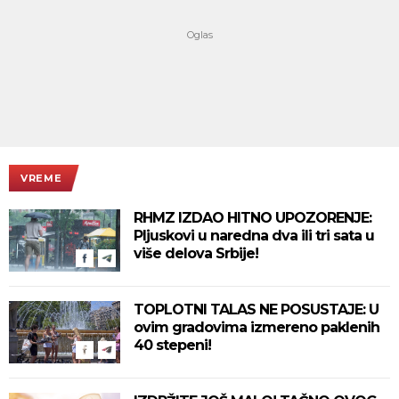
VREME
RHMZ IZDAO HITNO UPOZORENJE:
Pljuskovi u naredna dva ili tri sata u
više delova Srbije!
TOPLOTNI TALAS NE POSUSTAJE: U
ovim gradovima izmereno paklenih
40 stepeni!