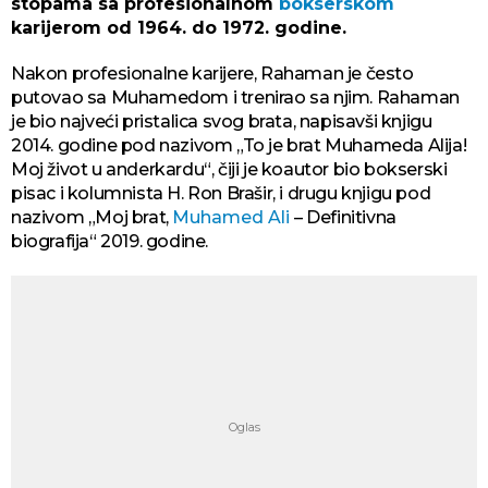
stopama sa profesionalnom
bokserskom
karijerom od 1964. do 1972. godine.
Nakon profesionalne karijere, Rahaman je često
putovao sa Muhamedom i trenirao sa njim. Rahaman
je bio najveći pristalica svog brata, napisavši knjigu
2014. godine pod nazivom „To je brat Muhameda Alija!
Moj život u anderkardu“, čiji je koautor bio bokserski
pisac i kolumnista H. Ron Brašir, i drugu knjigu pod
nazivom „Moj brat,
Muhamed Ali
– Definitivna
biografija“ 2019. godine.