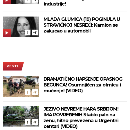
industrije!
MLADA GLUMICA (19) POGINULA U
STRAVIČNOJ NESREĆI: Kamion se
zakucao u automobil
VESTI
DRAMATIČNO HAPŠENJE OPASNOG
BEGUNCA! Osumnjičen za otmicu i
mučenje! (VIDEO)
JEZIVO NEVREME HARA SRBIJOM!
IMA POVREĐENIH Stablo palo na
ženu, hitno prevezena u Urgentni
centar! (VIDEO)