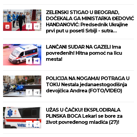
ZELENSKI STIGAO U BEOGRAD,
DOČEKALA GA MINISTARKA ĐEDOVIĆ
HANDANOVIĆ: Predsednik Ukrajine
prvi put u poseti Srbiji - sutra
sastanak sa Vučićem! (FOTO/VIDEO)
LANČANI SUDAR NA GAZELI Ima
povređenih! Hitna pomoć na licu
mesta!
POLICIJA NA NOGAMA! POTRAGA U
TOKU Nestala jedanaestogodišnja
devojčica Andrea (FOTO/VIDEO)
UŽAS U ČAČKU! EKSPLODIRALA
PLINSKA BOCA Lekari se bore za
život povređenog mladića (27)!