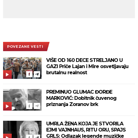
POVEZANE VESTI
VIŠE OD 160 DECE STRELJANO U
GAZI Priče Lajan i Mire osvetljavaju
brutalnu realnost
PREMINUO GLUMAC ĐORĐE
MARKOVIĆ: Dobitnik čuvenog
priznanja Zoranov brk
UMRLA ŽENA KOJA JE STVORILA
EJMI VAJNHAUS, RITU ORU, SPAJS
GRLS: Odlazak legende muzičke