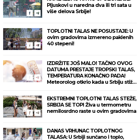
Pljuskovi u naredna dva ili tri sata u
više delova Srbije!
TOPLOTNI TALAS NE POSUSTAJE: U
ovim gradovima izmereno paklenih
40 stepeni!
IZDRŽITE JOŠ MALO! TAČNO OVOG
DATUMA PRESTAJE TROPSKI TALAS,
TEMPERATURA KONAČNO PADA!
Meteorolog otkrio kada u Srbiju stiže
zahlađenje!
EKSTREMNI TOPLOTNI TALAS STEŽE,
SRBIJA SE TOPI Živa u termometru
nemilosrdno raste u ovim gradovima
DANAS VRHUNAC TOPLOTNOG
TALASA: U Srbiji sunčano i toplo,