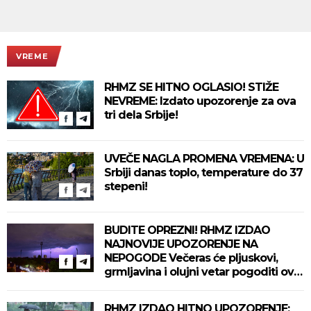
VREME
RHMZ SE HITNO OGLASIO! STIŽE
NEVREME: Izdato upozorenje za ova
tri dela Srbije!
UVEČE NAGLA PROMENA VREMENA: U
Srbiji danas toplo, temperature do 37
stepeni!
BUDITE OPREZNI! RHMZ IZDAO
NAJNOVIJE UPOZORENJE NA
NEPOGODE Večeras će pljuskovi,
grmljavina i olujni vetar pogoditi ove
delove zemlje!
RHMZ IZDAO HITNO UPOZORENJE: