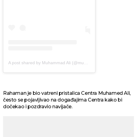
A post shared by Muhammad Ali (@muhammadali)
Rahaman je bio vatreni pristalica Centra Muhamed Ali,
često se pojavljivao na događajima Centra kako bi
dočekao i pozdravio navijače.