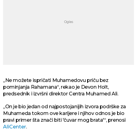
„Ne možete ispričati Muhamedovu priču bez
pominjanja Rahamana“, rekao je Devon Holt,
predsednik i izvršni direktor Centra Muhamed Ali.
„On je bio jedan od najpostojanijih izvora podrške za
Muhameda tokom ove karijere i njihov odnos je bio
pravi primer šta znači biti 'čuvar mog brata'“, prenosi
AliCenter
.