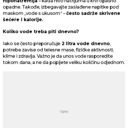
hiponatremija
– kada nivo natrijuma u krvi opasno
opadne. Takođe, izbegavajte zaslađene napitke pod
maskom „vode s ukusom“ –
često sadrže skrivene
šećere i kalorije.
Koliko vode treba piti dnevno?
Iako se često preporučuje
2 litra vode dnevno
,
potrebe zavise od telesne mase, fizičke aktivnosti,
klime i zdravlja. Važno je da unos vode rasporedite
tokom dana, a ne da popijete veliku količinu odjednom.