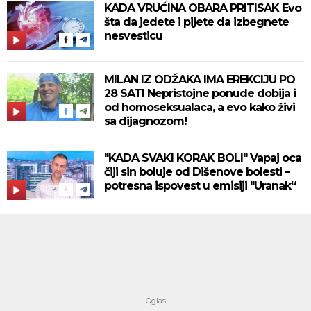
KADA VRUĆINA OBARA PRITISAK Evo
šta da jedete i pijete da izbegnete
nesvesticu
MILAN IZ ODŽAKA IMA EREKCIJU PO
28 SATI Nepristojne ponude dobija i
od homoseksualaca, a evo kako živi
sa dijagnozom!
"KADA SVAKI KORAK BOLI" Vapaj oca
čiji sin boluje od Dišenove bolesti –
potresna ispovest u emisiji "Uranak“