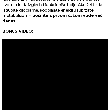
svom telu da izgleda i funkcioniše bolje. Ako želite da
izgubite kilograme, poboljšate energiju i ubrzate
metabolizam –
počnite s prvom čašom vode već
danas.
BONUS VIDEO: