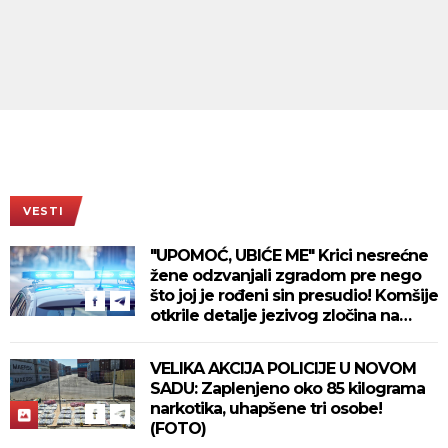
VESTI
"UPOMOĆ, UBIĆE ME" Krici nesrećne
žene odzvanjali zgradom pre nego
što joj je rođeni sin presudio! Komšije
otkrile detalje jezivog zločina na
Novom Beogradu!
VELIKA AKCIJA POLICIJE U NOVOM
SADU: Zaplenjeno oko 85 kilograma
narkotika, uhapšene tri osobe!
(FOTO)