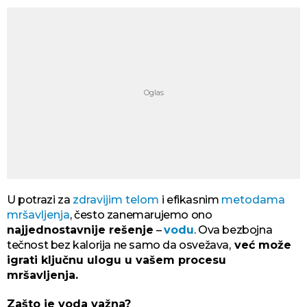
U potrazi za
zdravijim telom
i efikasnim
metodama
mršavljenja
, često zanemarujemo ono
najjednostavnije rešenje
–
vodu
. Ova bezbojna
tečnost bez kalorija ne samo da osvežava,
već može
igrati ključnu ulogu u vašem procesu
mršavljenja.
Zašto je voda važna?