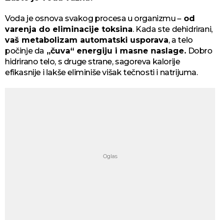
Voda je osnova svakog procesa u organizmu –
od
varenja do eliminacije toksina
. Kada ste dehidrirani,
vaš metabolizam automatski usporava
, a telo
počinje da
„čuva“ energiju i masne naslage.
Dobro
hidrirano telo, s druge strane, sagoreva kalorije
efikasnije i lakše eliminiše višak tečnosti i natrijuma.