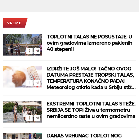
VREME
TOPLOTNI TALAS NE POSUSTAJE: U
ovim gradovima izmereno paklenih
40 stepeni!
IZDRŽITE JOŠ MALO! TAČNO OVOG
DATUMA PRESTAJE TROPSKI TALAS,
TEMPERATURA KONAČNO PADA!
Meteorolog otkrio kada u Srbiju stiže
zahlađenje!
EKSTREMNI TOPLOTNI TALAS STEŽE,
SRBIJA SE TOPI Živa u termometru
nemilosrdno raste u ovim gradovima
DANAS VRHUNAC TOPLOTNOG