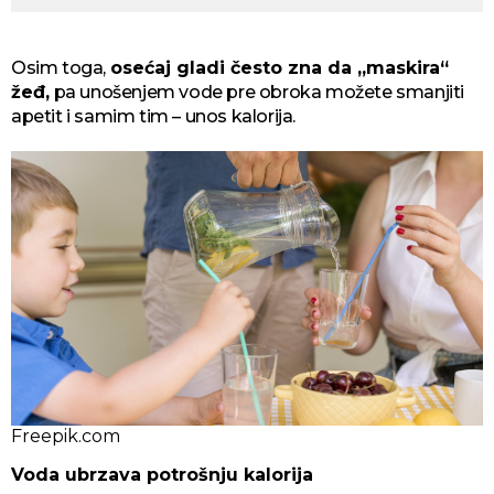
Osim toga,
osećaj gladi često zna da „maskira“
žeđ,
pa unošenjem vode pre obroka možete smanjiti
apetit i samim tim – unos kalorija.
Freepik.com
Voda ubrzava potrošnju kalorija