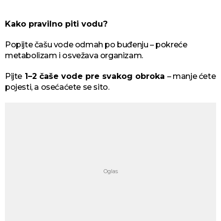
Kako pravilno piti vodu?
Popijte čašu vode odmah po buđenju – pokreće
metabolizam i osvežava organizam.
Pijte
1–2 čaše vode pre svakog obroka
– manje ćete
pojesti, a osećaćete se sito.