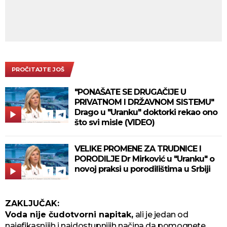
PROČITAJTE JOŠ
"PONAŠATE SE DRUGAČIJE U
PRIVATNOM I DRŽAVNOM SISTEMU"
Drago u "Uranku" doktorki rekao ono
što svi misle (VIDEO)
VELIKE PROMENE ZA TRUDNICE I
PORODILJE Dr Mirković u "Uranku" o
novoj praksi u porodilištima u Srbiji
ZAKLJUČAK:
Voda nije čudotvorni napitak,
ali je jedan od
najefikasnijih i najdostupnijih načina da pomognete