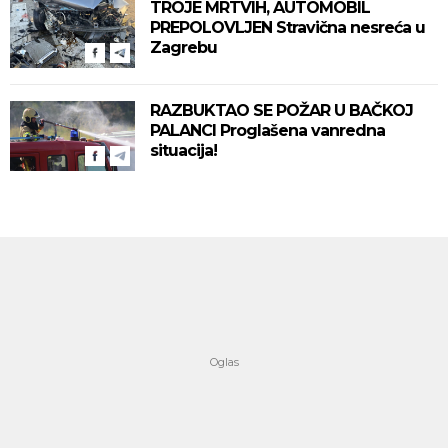
TROJE MRTVIH, AUTOMOBIL
PREPOLOVLJEN Stravična nesreća u
Zagrebu
RAZBUKTAO SE POŽAR U BAČKOJ
PALANCI Proglašena vanredna
situacija!