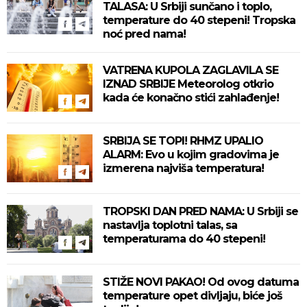
TALASA: U Srbiji sunčano i toplo,
temperature do 40 stepeni! Tropska
noć pred nama!
VATRENA KUPOLA ZAGLAVILA SE
IZNAD SRBIJE Meteorolog otkrio
kada će konačno stići zahlađenje!
SRBIJA SE TOPI! RHMZ UPALIO
ALARM: Evo u kojim gradovima je
izmerena najviša temperatura!
TROPSKI DAN PRED NAMA: U Srbiji se
nastavlja toplotni talas, sa
temperaturama do 40 stepeni!
STIŽE NOVI PAKAO! Od ovog datuma
temperature opet divljaju, biće još