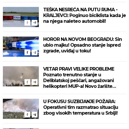
TEŠKA NESREĆA NA PUTU RUMA -
KRALJEVCI: Poginuo biciklista kada je
na njega naleteo automobil!
HOROR NA NOVOM BEOGRADU: Sin
ubio majku! Opsadno stanje ispred
zgrade, uviđaj u toku!
VETAR PRAVI VELIKE PROBLEME
Poznato trenutno stanje u
Deliblatskoj peščari, angažovani
helikopteri MUP-a! Novo žarište
otežava situaciju! (VIDEO)
U FOKUSU SUZBIJANJE POŽARA:
Operativni tim razmatrao situaciju
zbog visokih temperatura u Srbiji!