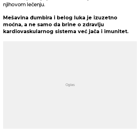
njihovom lečenju.
Mešavina đumbira i belog luka je izuzetno
moćna, a ne samo da brine o zdravlju
kardiovaskularnog sistema već jača i imunitet.