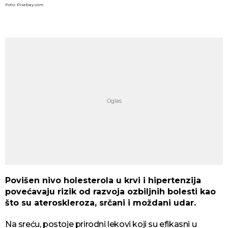
Foto: Pixabay.com
Povišen nivo holesterola u krvi i hipertenzija
povećavaju rizik od razvoja ozbiljnih bolesti kao
što su ateroskleroza, srčani i moždani udar.
Na sreću, postoje prirodni lekovi koji su efikasni u