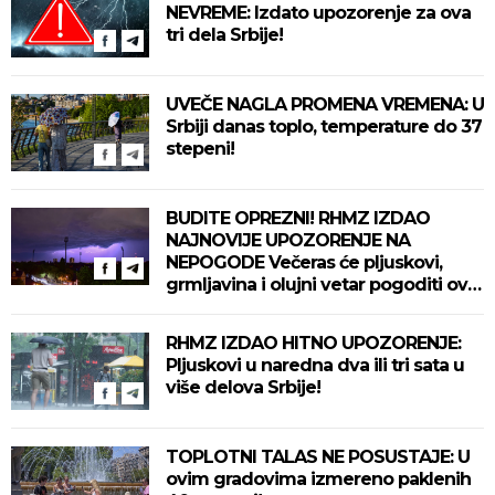
NEVREME: Izdato upozorenje za ova
tri dela Srbije!
UVEČE NAGLA PROMENA VREMENA: U
Srbiji danas toplo, temperature do 37
stepeni!
BUDITE OPREZNI! RHMZ IZDAO
NAJNOVIJE UPOZORENJE NA
NEPOGODE Večeras će pljuskovi,
grmljavina i olujni vetar pogoditi ove
delove zemlje!
RHMZ IZDAO HITNO UPOZORENJE:
Pljuskovi u naredna dva ili tri sata u
više delova Srbije!
TOPLOTNI TALAS NE POSUSTAJE: U
ovim gradovima izmereno paklenih