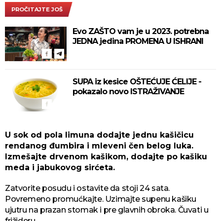
PROČITAJTE JOŠ
Evo ZAŠTO vam je u 2023. potrebna
JEDNA jedina PROMENA U ISHRANI
SUPA iz kesice OŠTEĆUJE ĆELIJE -
pokazalo novo ISTRAŽIVANJE
U sok od pola limuna dodajte jednu kašičicu
rendanog đumbira i mleveni čen belog luka.
Izmešajte drvenom kašikom, dodajte po kašiku
meda i jabukovog sirćeta.
Zatvorite posudu i ostavite da stoji 24 sata.
Povremeno promućkajte. Uzimajte supenu kašiku
ujutru na prazan stomak i pre glavnih obroka. Čuvati u
frižideru.