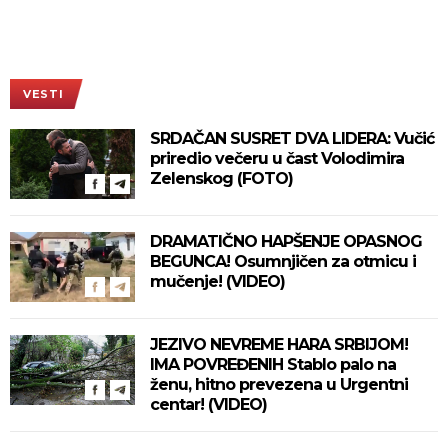
VESTI
SRDAČAN SUSRET DVA LIDERA: Vučić
priredio večeru u čast Volodimira
Zelenskog (FOTO)
DRAMATIČNO HAPŠENJE OPASNOG
BEGUNCA! Osumnjičen za otmicu i
mučenje! (VIDEO)
JEZIVO NEVREME HARA SRBIJOM!
IMA POVREĐENIH Stablo palo na
ženu, hitno prevezena u Urgentni
centar! (VIDEO)