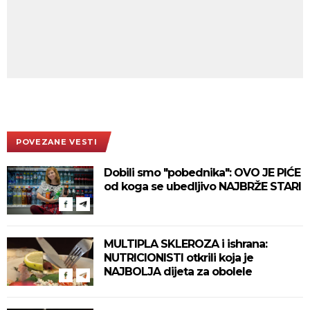
POVEZANE VESTI
Dobili smo "pobednika": OVO JE PIĆE
od koga se ubedljivo NAJBRŽE STARI
MULTIPLA SKLEROZA i ishrana:
NUTRICIONISTI otkrili koja je
NAJBOLJA dijeta za obolele