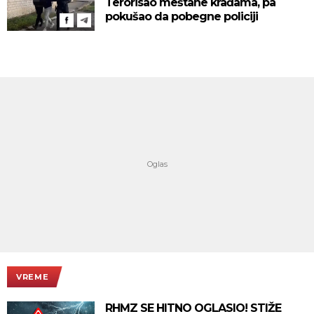
Terorisao meštane krađama, pa
pokušao da pobegne policiji
VREME
RHMZ SE HITNO OGLASIO! STIŽE