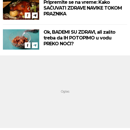
Pripremite se na vreme: Kako
SAČUVATI ZDRAVE NAVIKE TOKOM
PRAZNIKA
Ok, BADEMI SU ZDRAVI, ali zašto
treba da IH POTOPIMO u vodu
PREKO NOĆI?