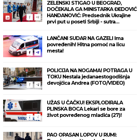
ZELENSKI STIGAO U BEOGRAD,
DOČEKALA GA MINISTARKA ĐEDOVIĆ
HANDANOVIĆ: Predsednik Ukrajine
prvi put u poseti Srbiji - sutra
sastanak sa Vučićem! (FOTO/VIDEO)
LANČANI SUDAR NA GAZELI Ima
povređenih! Hitna pomoć na licu
mesta!
POLICIJA NA NOGAMA! POTRAGA U
TOKU Nestala jedanaestogodišnja
devojčica Andrea (FOTO/VIDEO)
UŽAS U ČAČKU! EKSPLODIRALA
PLINSKA BOCA Lekari se bore za
život povređenog mladića (27)!
PAO OPASAN LOPOV U RUMI: