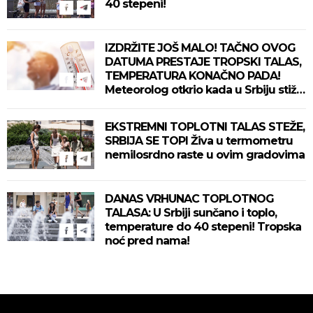
40 stepeni!
IZDRŽITE JOŠ MALO! TAČNO OVOG
DATUMA PRESTAJE TROPSKI TALAS,
TEMPERATURA KONAČNO PADA!
Meteorolog otkrio kada u Srbiju stiže
zahlađenje!
EKSTREMNI TOPLOTNI TALAS STEŽE,
SRBIJA SE TOPI Živa u termometru
nemilosrdno raste u ovim gradovima
DANAS VRHUNAC TOPLOTNOG
TALASA: U Srbiji sunčano i toplo,
temperature do 40 stepeni! Tropska
noć pred nama!