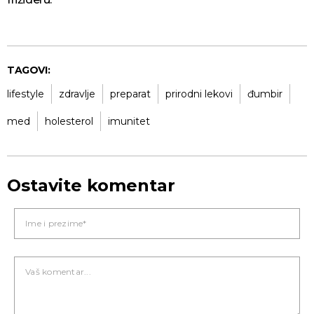
TAGOVI:
lifestyle
zdravlje
preparat
prirodni lekovi
đumbir
med
holesterol
imunitet
Ostavite komentar