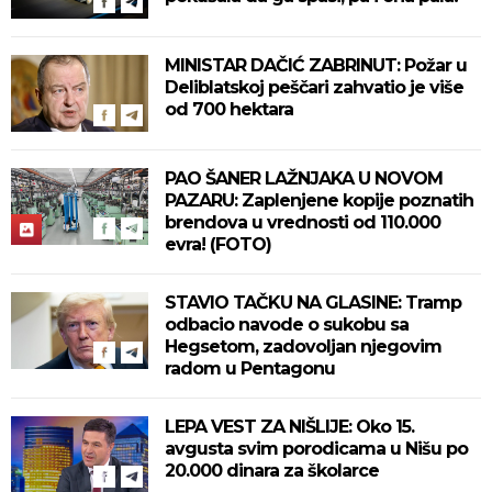
MINISTAR DAČIĆ ZABRINUT: Požar u
Deliblatskoj peščari zahvatio je više
od 700 hektara
PAO ŠANER LAŽNJAKA U NOVOM
PAZARU: Zaplenjene kopije poznatih
brendova u vrednosti od 110.000
evra! (FOTO)
STAVIO TAČKU NA GLASINE: Tramp
odbacio navode o sukobu sa
Hegsetom, zadovoljan njegovim
radom u Pentagonu
LEPA VEST ZA NIŠLIJE: Oko 15.
avgusta svim porodicama u Nišu po
20.000 dinara za školarce