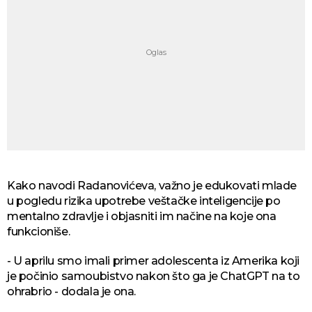
Kako navodi Radanovićeva, važno je edukovati mlade
u pogledu rizika upotrebe veštačke inteligencije po
mentalno zdravlje i objasniti im načine na koje ona
funkcioniše.
- U aprilu smo imali primer adolescenta iz Amerika koji
je počinio samoubistvo nakon što ga je ChatGPT na to
ohrabrio - dodala je ona.