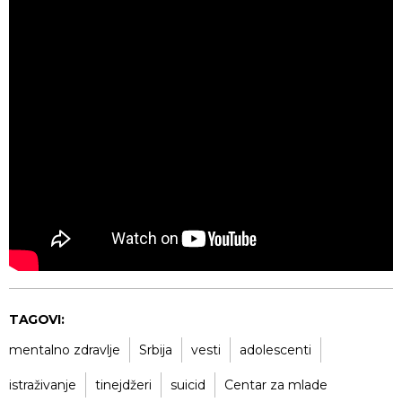
TAGOVI:
mentalno zdravlje
Srbija
vesti
adolescenti
istraživanje
tinejdžeri
suicid
Centar za mlade