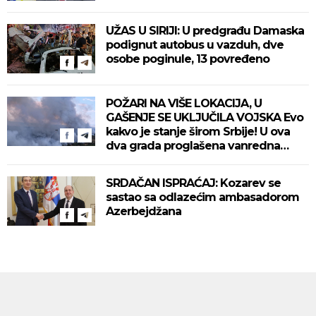
UŽAS U SIRIJI: U predgrađu Damaska
podignut autobus u vazduh, dve
osobe poginule, 13 povređeno
POŽARI NA VIŠE LOKACIJA, U
GAŠENJE SE UKLJUČILA VOJSKA Evo
kakvo je stanje širom Srbije! U ova
dva grada proglašena vanredna
situacija! (VIDEO)
SRDAČAN ISPRAĆAJ: Kozarev se
sastao sa odlazećim ambasadorom
Azerbejdžana