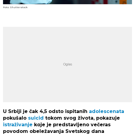
Foto: Shutterstock
U Srbiji je čak 4,5 odsto ispitanih
adolescenata
pokušalo
suicid
tokom svog života, pokazuje
istraživanje
koje je predstavljeno večeras
povodom obeležavanja Svetskog dana