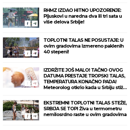
delove zemlje!
RHMZ IZDAO HITNO UPOZORENJE:
Pljuskovi u naredna dva ili tri sata u
više delova Srbije!
TOPLOTNI TALAS NE POSUSTAJE: U
ovim gradovima izmereno paklenih
40 stepeni!
IZDRŽITE JOŠ MALO! TAČNO OVOG
DATUMA PRESTAJE TROPSKI TALAS,
TEMPERATURA KONAČNO PADA!
Meteorolog otkrio kada u Srbiju stiže
zahlađenje!
EKSTREMNI TOPLOTNI TALAS STEŽE,
SRBIJA SE TOPI Živa u termometru
nemilosrdno raste u ovim gradovima