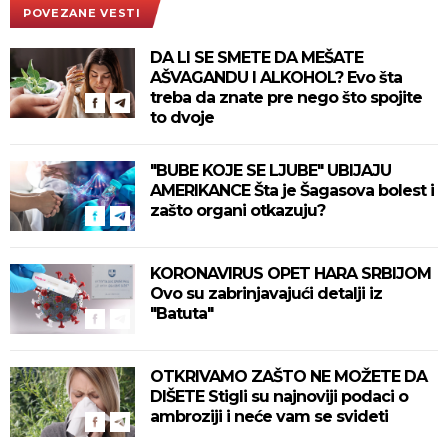
POVEZANE VESTI
DA LI SE SMETE DA MEŠATE
AŠVAGANDU I ALKOHOL? Evo šta
treba da znate pre nego što spojite
to dvoje
"BUBE KOJE SE LJUBE" UBIJAJU
AMERIKANCE Šta je Šagasova bolest i
zašto organi otkazuju?
KORONAVIRUS OPET HARA SRBIJOM
Ovo su zabrinjavajući detalji iz
"Batuta"
OTKRIVAMO ZAŠTO NE MOŽETE DA
DIŠETE Stigli su najnoviji podaci o
ambroziji i neće vam se svideti