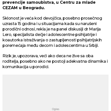
prevencije samoubistva, u Centru za mlade
CEZAM u Beogradu.
Sklonost je veća kod devojčica, posebno prosečnog
uzrasta 15 godina i u situacijama kada su narušeni
porodični odnosi, rekla je na panel diskusiji dr Marija
Lero, specijalista dečje i adolescentne psihijatrije i
koautorka istraživanja o zastupljenosti psihijatrijskih
poremećaja među decom i adolescentima u Srbiji.
Rizik je, upozorava, veći ako deca ne žive sa oba
roditelja, posebno ako ne postoji adekvatna dinamika i
komunikacija u porodici.