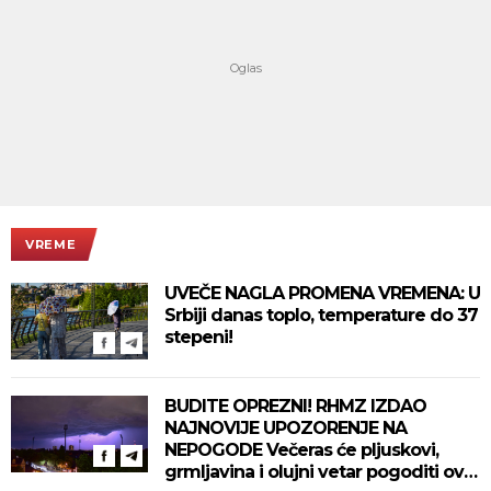
VREME
UVEČE NAGLA PROMENA VREMENA: U
Srbiji danas toplo, temperature do 37
stepeni!
BUDITE OPREZNI! RHMZ IZDAO
NAJNOVIJE UPOZORENJE NA
NEPOGODE Večeras će pljuskovi,
grmljavina i olujni vetar pogoditi ove