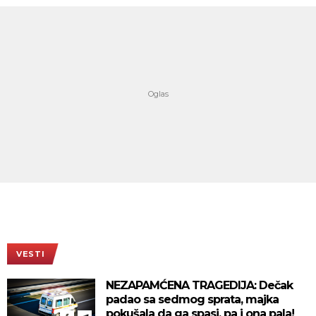
VESTI
NEZAPAMĆENA TRAGEDIJA: Dečak
padao sa sedmog sprata, majka
pokušala da ga spasi, pa i ona pala!