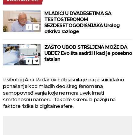
MLADIĆI U DVADESETIMA SA
TESTOSTERONOM
ŠEZDESETOGODIŠNJAKA Urolog
otkriva razloge
ZAŠTO UBOD STRŠLJENA MOŽE DA
UBIJE? Evo šta sadrži i kad je posebno
fatalan
Psiholog Ana Radanović objasnila je da je suicidalno
ponašanje kod mladih deo šireg fenomena
samopovređivanja koje ne mora uvek imati
smrtonosnu nameru i takođe skrenula pažnju na
faktore rizika iz digitalne sfere.