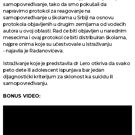
samopovređivanje, tako da smo pokušali da
napravimo protokol za reagovanje na
samopovređivanje u školama u Srbiji na osnovu
protokola objavljenih u drugim zemljama od vodećih
autora u ovoj oblasti. Rad će biti objavljen u narednim
mesecima i ovaj protokol će biti distribuiran školama,
najpre onima koje su učestvovale u istraživanju
- najavila je Radanovićeva.
Istraživanje koje je predstavila dr Lero otkriva da svako
peto dete ili adolescent ispunjava bar jedan
dijagnostićki kriterijum za sklonost ka suicidu ili
samopovređivanju.
BONUS VIDEO: