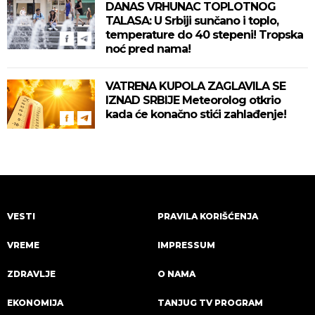
DANAS VRHUNAC TOPLOTNOG
TALASA: U Srbiji sunčano i toplo,
temperature do 40 stepeni! Tropska
noć pred nama!
VATRENA KUPOLA ZAGLAVILA SE
IZNAD SRBIJE Meteorolog otkrio
kada će konačno stići zahlađenje!
VESTI
PRAVILA KORIŠĆENJA
VREME
IMPRESSUM
ZDRAVLJE
O NAMA
EKONOMIJA
TANJUG TV PROGRAM