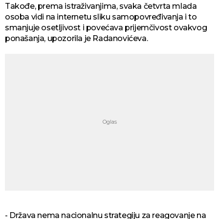
Takođe, prema istraživanjima, svaka četvrta mlada
osoba vidi na internetu sliku samopovređivanja i to
smanjuje osetljivost i povećava prijemčivost ovakvog
ponašanja, upozorila je Radanovićeva.
- Država nema nacionalnu strategiju za reagovanje na