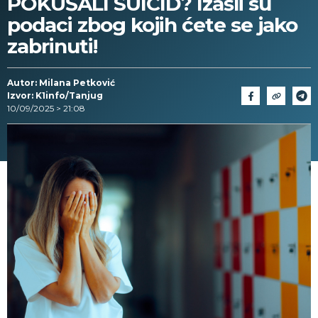
POKUŠALI SUICID? Izašli su
podaci zbog kojih ćete se jako
zabrinuti!
Autor: Milana Petković
Izvor: K1info/Tanjug
10/09/2025 > 21:08