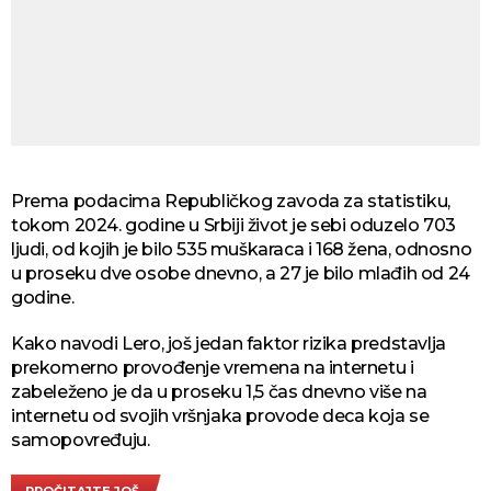
Prema podacima Republičkog zavoda za statistiku,
tokom 2024. godine u Srbiji život je sebi oduzelo 703
ljudi, od kojih je bilo 535 muškaraca i 168 žena, odnosno
u proseku dve osobe dnevno, a 27 je bilo mlađih od 24
godine.
Kako navodi Lero, još jedan faktor rizika predstavlja
prekomerno provođenje vremena na internetu i
zabeleženo je da u proseku 1,5 čas dnevno više na
internetu od svojih vršnjaka provode deca koja se
samopovređuju.
PROČITAJTE JOŠ