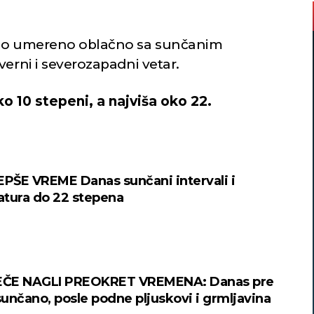
 do umereno oblačno sa sunčanim
verni i severozapadni vetar.
o 10 stepeni, a najviša oko 22.
EPŠE VREME Danas sunčani intervali i
tura do 22 stepena
ČE NAGLI PREOKRET VREMENA: Danas pre
unčano, posle podne pljuskovi i grmljavina