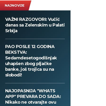
NAJNOVIJE
VAŽNI RAZGOVORI: Vučić
danas sa Zelenskim u Palati
Srbija
PAO POSLE 12 GODINA
BEKSTVA:
Sedamdesetogodišnjak
uhapšen zbog pljačke
banke, još trojica su na
slobodi!
NAJOPASNIJA "WHATS
APP" PREVARA DO SADA:
Nikako ne otvarajte ovu