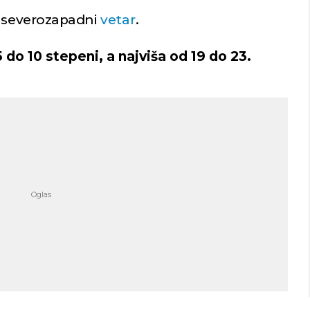
i severozapadni
vetar
.
do 10 stepeni, a najviša od 19 do 23.