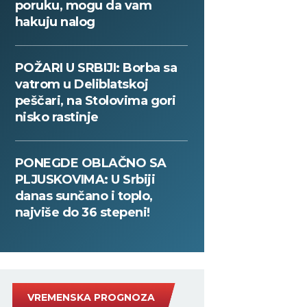
poruku, mogu da vam
hakuju nalog
POŽARI U SRBIJI: Borba sa
vatrom u Deliblatskoj
peščari, na Stolovima gori
nisko rastinje
PONEGDE OBLAČNO SA
PLJUSKOVIMA: U Srbiji
danas sunčano i toplo,
najviše do 36 stepeni!
VREMENSKA PROGNOZA