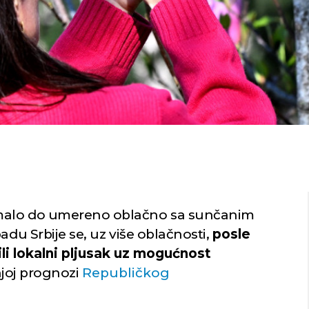
i malo do umereno oblačno sa sunčanim
adu Srbije se, uz više oblačnosti,
posle
i lokalni pljusak uz mogućnost
njoj prognozi
Republičkog