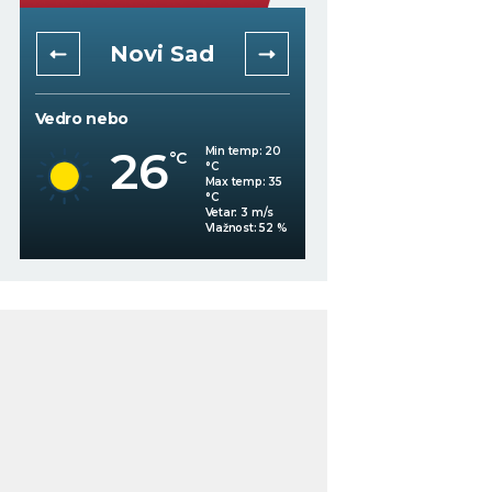
Novi Sad
Niš
Vedro nebo
Vedro nebo
26
30
Min temp:
20
°C
°C
°C
Max temp:
35
°C
Vetar:
3
m/s
%
Vlažnost:
52
%