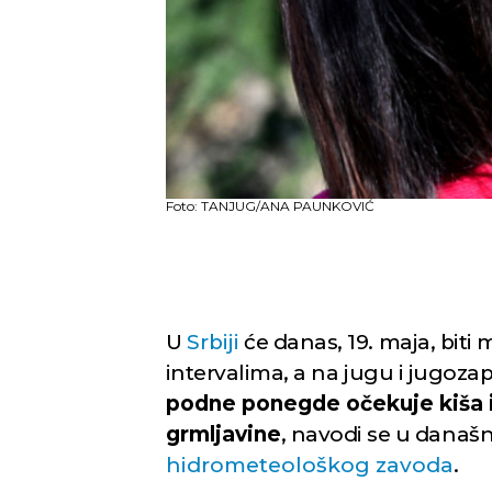
Foto: TANJUG/ANA PAUNKOVIĆ
U
Srbiji
će danas, 19. maja, bit
intervalima, a na jugu i jugozap
podne ponegde očekuje kiša il
grmljavine
, navodi se u današ
hidrometeološkog zavoda
.