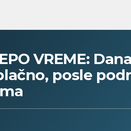
EPO VREME: Danas 
lačno, posle pod
ima