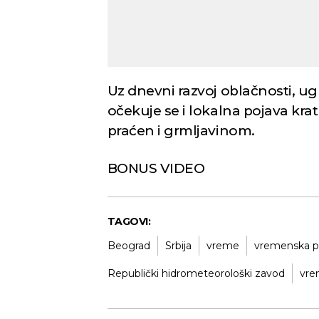
Novi Sad
Vedro nebo
Vedr
Uz dnevni razvoj oblačnosti, 
26
Min temp:
20
°C
očekuje se i lokalna pojava kratk
°C
Max temp:
35
praćen i grmljavinom.
°C
Vetar:
3
m/s
Vlažnost:
52
%
BONUS VIDEO
TAGOVI:
Beograd
Srbija
vreme
vremenska p
Republički hidrometeorološki zavod
vre