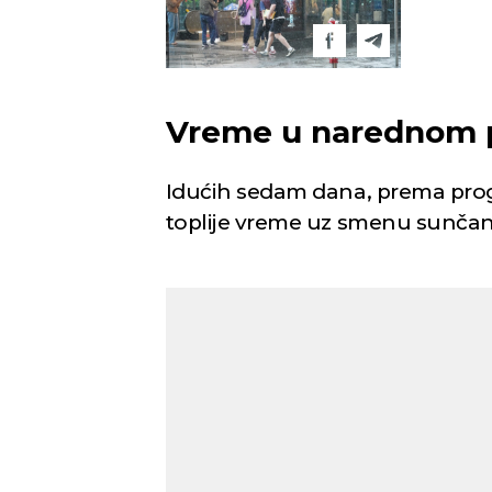
Vreme u narednom 
Idućih sedam dana, prema prog
toplije vreme uz smenu sunčani