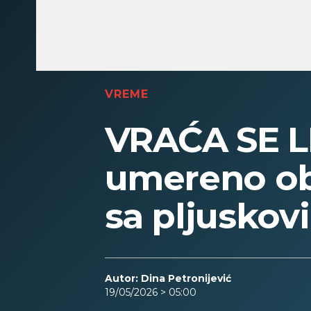
VREME
VRAĆA SE L
umereno ob
sa pljuskov
Autor: Dina Petronijević
19/05/2026 > 05:00