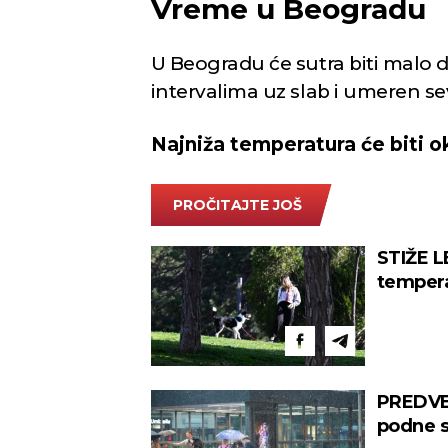
Vreme u Beogradu
U Beogradu će sutra biti malo
intervalima uz slab i umeren se
Najniža temperatura će biti ok
PROČITAJTE JOŠ
STIŽE L
tempera
PREDVE
podne s