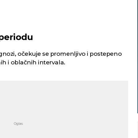
periodu
nozi, očekuje se promenljivo i postepeno
h i oblačnih intervala.