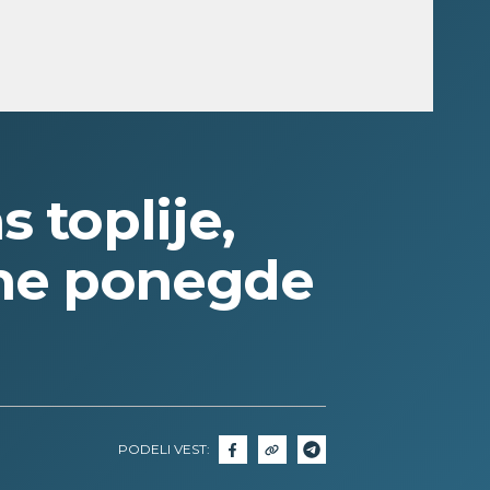
toplije,
ne ponegde
PODELI VEST: