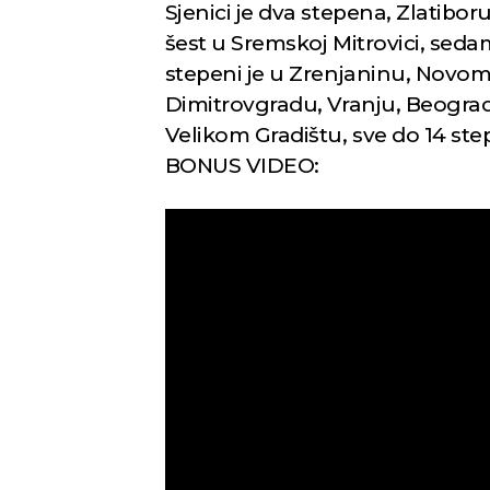
Sjenici je dva stepena, Zlatibor
šest u Sremskoj Mitrovici, sed
stepeni je u Zrenjaninu, Novom
Dimitrovgradu, Vranju, Beogradu
Velikom Gradištu, sve do 14 ste
BONUS VIDEO: