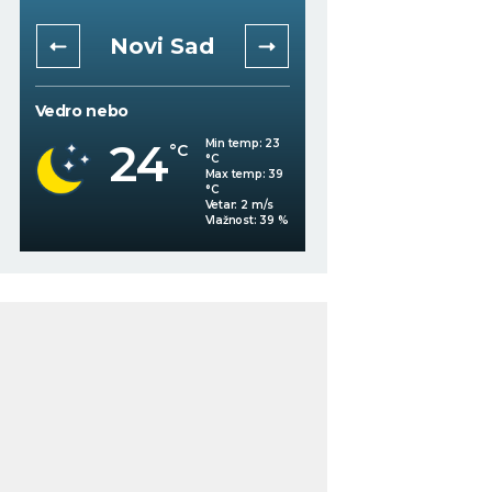
Novi Sad
Niš
Vedro nebo
Mestimično oblačno
24
Min temp:
23
°C
°C
22
°C
Max temp:
39
°C
Vetar:
2
m/s
%
Vlažnost:
39
%