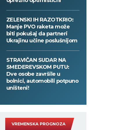
oprezno optimistični
ZELENSKI IH RAZOTKRIO:
Manje PVO raketa može
biti pokušaj da partneri
Ukrajinu učine poslušnijom
STRAVIČAN SUDAR NA
SMEDEREVSKOM PUTU:
Dve osobe završile u
bolnici, automobili potpuno
uništeni!
VREMENSKA PROGNOZA