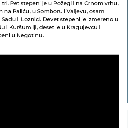
u tri. Pet stepeni je u Požegi i na Crnom vrhu,
am na Paliću, u Somboru i Valjevu, osam
 Sadu i Loznici. Devet stepeni je izmereno u
 i Kuršumliji, deset je u Kragujevcu i
peni u Negotinu.