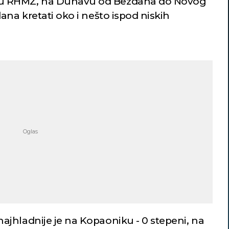
u RHMZ, na Dunavu od Bezdana do Novog
ana kretati oko i nešto ispod niskih
jhladnije je na Kopaoniku - 0 stepeni, na