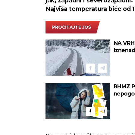
jak, zapadni i severozapadni.
Najviša temperatura biće od 
PROČITAJTE JOŠ
NA VRH
iznenad
RHMZ PA
nepogode
sat vr