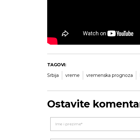
Novi Sad
Vedro nebo
Mest
24
Min temp:
23
°C
°C
Max temp:
39
°C
Vetar:
2
m/s
Vlažnost:
39
%
TAGOVI:
Srbija
vreme
vremenska prognoza
Ostavite komenta