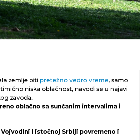
ela zemlje biti
pretežno vedro vreme
, samo
timično niska oblačnost, navodi se u najavi
kog zavoda.
eno oblačno sa sunčanim intervalima i
Vojvodini i istočnoj Srbiji povremeno i