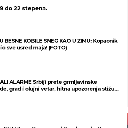
19 do 22 stepena.
U BESNE KOBILE SNEG KAO U ZIMU: Kopaonik
io sve usred maja! (FOTO)
LI ALARME Srbiji prete grmljavinske
, grad i olujni vetar, hitna upozorenja stižu
emena unapred