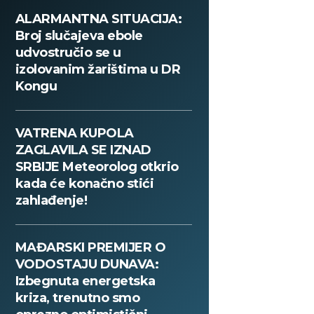
ALARMANTNA SITUACIJA:
Broj slučajeva ebole
udvostručio se u
izolovanim žarištima u DR
Kongu
VATRENA KUPOLA
ZAGLAVILA SE IZNAD
SRBIJE Meteorolog otkrio
kada će konačno stići
zahlađenje!
MAĐARSKI PREMIJER O
VODOSTAJU DUNAVA:
Izbegnuta energetska
kriza, trenutno smo