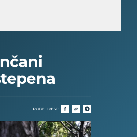
nčani
 stepena
PODELI VEST: