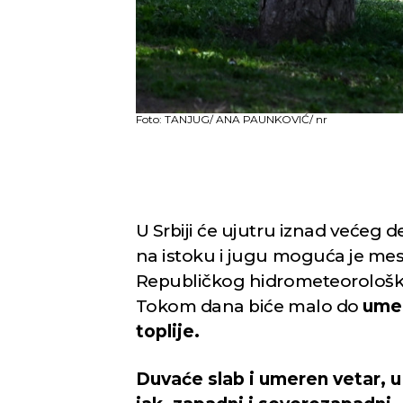
Foto: TANJUG/ ANA PAUNKOVIĆ/ nr
U Srbiji će ujutru iznad većeg d
na istoku i jugu moguća je mes
Republičkog hidrometeorološ
Tokom dana biće malo do
umer
toplije.
Duvaće slab i umeren vetar, u 