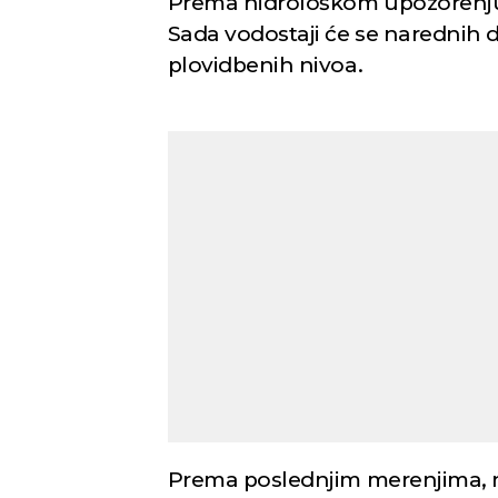
Prema hidrološkom upozorenj
Sada vodostaji će se narednih d
plovidbenih nivoa.
Prema poslednjim merenjima, na