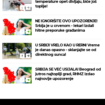
temperature opet divljaju, biće još
toplije!
NE IGNORIŠITE OVO UPOZORENJE!
Srbija je u crvenom - lekari izdali
hitne preporuke građanima
U SRBIJI VRELO KAO U RERNI Vreme
je danas opasno - sklanjajte se od
direktnog sunca!
SRBIJA SE VEĆ USIJALA! Beograd od
jutros najtopliji grad, RHMZ izdao
najnovije upozorenje