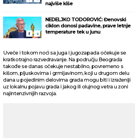
najviše kiše
NEDELJKO TODOROVIĆ: Đenovski
ciklon donosi padavine, prave letnje
temperature tek u junu
Uveče i tokom noći sa juga i jugozapada očekuje se
kratkotrajno razvedravanje. Na području Beograda
takođe se danas očekuje nestabilno, povremeno s
kišom, pljuskovima i grmljavinom, koji u drugom delu
dana u pojedinim delovima grada mogu biti i izraženiji
uz lokalnu pojavu grada i jakog ili olujnog vetra u zoni
najintenzivnijih razvoja.