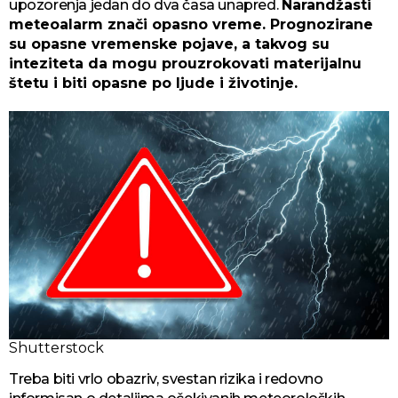
upozorenja jedan do dva časa unapred.
Narandžasti
meteoalarm znači opasno vreme. Prognozirane
su opasne vremenske pojave, a takvog su
inteziteta da mogu prouzrokovati materijalnu
štetu i biti opasne po ljude i životinje.
Shutterstock
Treba biti vrlo obazriv, svestan rizika i redovno