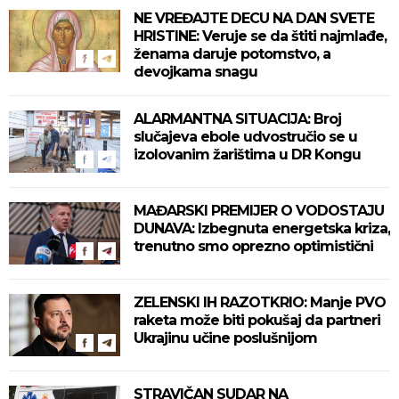
NE VREĐAJTE DECU NA DAN SVETE
HRISTINE: Veruje se da štiti najmlađe,
ženama daruje potomstvo, a
devojkama snagu
ALARMANTNA SITUACIJA: Broj
slučajeva ebole udvostručio se u
izolovanim žarištima u DR Kongu
MAĐARSKI PREMIJER O VODOSTAJU
DUNAVA: Izbegnuta energetska kriza,
trenutno smo oprezno optimistični
ZELENSKI IH RAZOTKRIO: Manje PVO
raketa može biti pokušaj da partneri
Ukrajinu učine poslušnijom
STRAVIČAN SUDAR NA