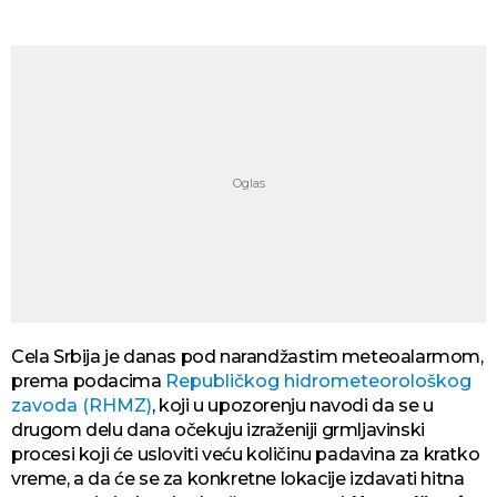
Cela Srbija je danas pod narandžastim meteoalarmom,
prema podacima
Republičkog hidrometeorološkog
zavoda (RHMZ)
, koji u upozorenju navodi da se u
drugom delu dana očekuju izraženiji grmljavinski
procesi koji će usloviti veću količinu padavina za kratko
vreme, a da će se za konkretne lokacije izdavati hitna