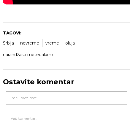
TAGOVI:
Srbija
nevreme
vreme
oluja
narandžasti meteoalarm
Ostavite komentar