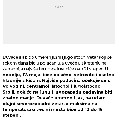
Duvaće slab do umeren južni i jugoistočni vetar koji će
tokom dana biti u pojačanju, a uveče u skretanju na
zapadni, a najviša temperatura biće oko 21 stepen.
U
nedelju, 17. maja, biće oblačno, vetrovito i osetno
hladnije s kišom. Najviše padavina očekuje se u
Vojvodini, centralnoj, istočnoj i jugoistočnoj
Srbiji, dok će na jugu i jugozapadu padavina biti
znatno manje. Duvaće umeren i jak, na udare
olujni severozapadni vetar, a maksimalna
temperatura u većini mesta biće od 12 do 16
stepeni.