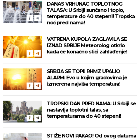
DANAS VRHUNAC TOPLOTNOG
TALASA: U Srbiji sunčano i toplo,
temperature do 40 stepeni! Tropska
noć pred nama!
VATRENA KUPOLA ZAGLAVILA SE
IZNAD SRBIJE Meteorolog otkrio
kada će konačno stići zahlađenje!
SRBIJA SE TOPI! RHMZ UPALIO
ALARM: Evo u kojim gradovima je
izmerena najviša temperatura!
TROPSKI DAN PRED NAMA: U Srbiji se
nastavlja toplotni talas, sa
temperaturama do 40 stepeni!
STIŽE NOVI PAKAO! Od ovog datuma