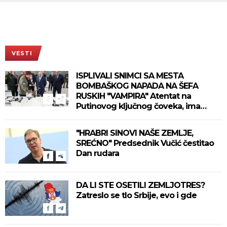
VESTI
ISPLIVALI SNIMCI SA MESTA
BOMBAŠKOG NAPADA NA ŠEFA
RUSKIH "VAMPIRA" Atentat na
Putinovog ključnog čoveka, ima
mrtvih (VIDEO)
"HRABRI SINOVI NAŠE ZEMLJE,
SREĆNO" Predsednik Vučić čestitao
Dan rudara
DA LI STE OSETILI ZEMLJOTRES?
Zatreslo se tlo Srbije, evo i gde