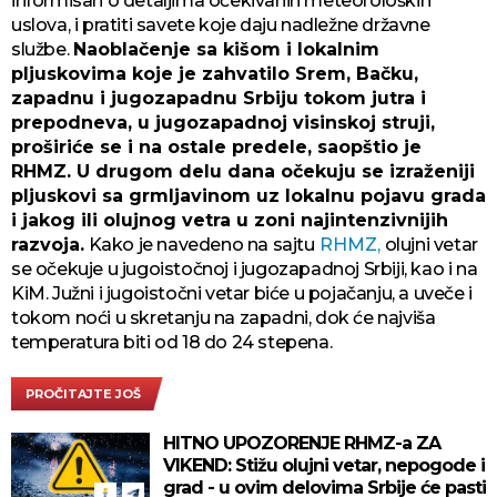
informisan o detaljima očekivanih meteoroloških
uslova, i pratiti savete koje daju nadležne državne
službe.
Naoblačenje sa kišom i lokalnim
pljuskovima koje je zahvatilo Srem, Bačku,
zapadnu i jugozapadnu Srbiju tokom jutra i
prepodneva, u jugozapadnoj visinskoj struji,
proširiće se i na ostale predele, saopštio je
RHMZ. U drugom delu dana očekuju se izraženiji
pljuskovi sa grmljavinom uz lokalnu pojavu grada
i jakog ili olujnog vetra u zoni najintenzivnijih
razvoja.
Kako je navedeno na sajtu
RHMZ,
olujni vetar
se očekuje u jugoistočnoj i jugozapadnoj Srbiji, kao i na
KiM. Južni i jugoistočni vetar biće u pojačanju, a uveče i
tokom noći u skretanju na zapadni, dok će najviša
temperatura biti od 18 do 24 stepena.
PROČITAJTE JOŠ
HITNO UPOZORENJE RHMZ-a ZA
VIKEND: Stižu olujni vetar, nepogode i
grad - u ovim delovima Srbije će pasti