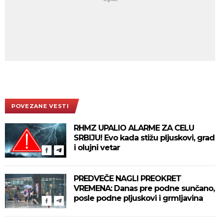
POVEZANE VESTI
RHMZ UPALIO ALARME ZA CELU
SRBIJU! Evo kada stižu pljuskovi, grad
i olujni vetar
PREDVEČE NAGLI PREOKRET
VREMENA: Danas pre podne sunčano,
posle podne pljuskovi i grmljavina