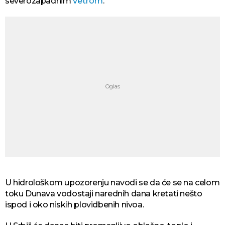
severozapadnim
vetrom
.
U hidrološkom upozorenju navodi se da će se na celom
toku Dunava vodostaji narednih dana kretati nešto
ispod i oko niskih plovidbenih nivoa.