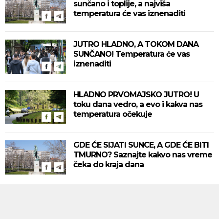
sunčano i toplije, a najviša
temperatura će vas iznenaditi
JUTRO HLADNO, A TOKOM DANA
SUNČANO! Temperatura će vas
iznenaditi
HLADNO PRVOMAJSKO JUTRO! U
toku dana vedro, a evo i kakva nas
temperatura očekuje
GDE ĆE SIJATI SUNCE, A GDE ĆE BITI
TMURNO? Saznajte kakvo nas vreme
čeka do kraja dana