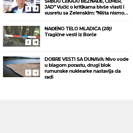
SRBIJU ČEKAJU BEZNAĐE, ČEMER,
JAD" Vučić o kritikama bivše vlasti i
susretu sa Zelenskim: "Ništa nismo
izgubili, ne uvodimo sankcije Rusiji"
(VIDEO)
NAĐENO TELO MLADIĆA (28)!
Tragične vesti iz Borče
DOBRE VESTI SA DUNAVA: Nivo vode
u blagom porastu, drugi blok
rumunske nuklearke nastavlja da
radi