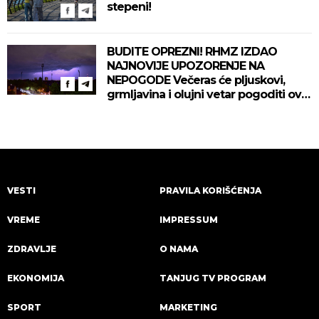
stepeni!
BUDITE OPREZNI! RHMZ IZDAO
NAJNOVIJE UPOZORENJE NA
NEPOGODE Večeras će pljuskovi,
grmljavina i olujni vetar pogoditi ove
delove zemlje!
VESTI
PRAVILA KORIŠĆENJA
VREME
IMPRESSUM
ZDRAVLJE
O NAMA
EKONOMIJA
TANJUG TV PROGRAM
SPORT
MARKETING