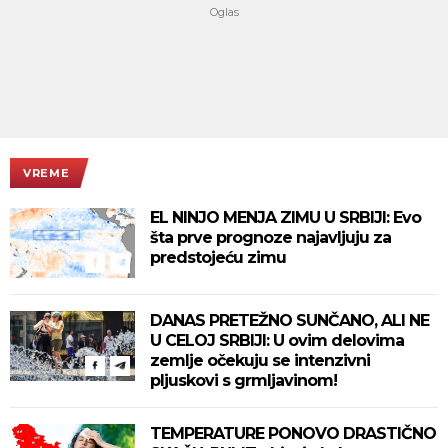
VREME
EL NINJO MENJA ZIMU U SRBIJI: Evo
šta prve prognoze najavljuju za
predstojeću zimu
DANAS PRETEŽNO SUNČANO, ALI NE
U CELOJ SRBIJI: U ovim delovima
zemlje očekuju se intenzivni
pljuskovi s grmljavinom!
TEMPERATURE PONOVO DRASTIČNO