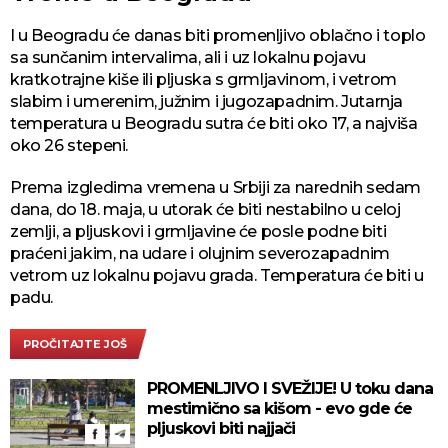
I u Beogradu će danas biti promenljivo oblačno i toplo
sa sunčanim intervalima, ali i uz lokalnu pojavu
kratkotrajne kiše ili pljuska s grmljavinom, i vetrom
slabim i umerenim, južnim i jugozapadnim. Jutarnja
temperatura u Beogradu sutra će biti oko 17, a najviša
oko 26 stepeni.
Prema izgledima vremena u Srbiji za narednih sedam
dana, do 18. maja, u utorak će biti nestabilno u celoj
zemlji, a pljuskovi i grmljavine će posle podne biti
praćeni jakim, na udare i olujnim severozapadnim
vetrom uz lokalnu pojavu grada. Temperatura će biti u
padu.
PROČITAJTE JOŠ
PROMENLJIVO I SVEŽIJE! U toku dana
mestimično sa kišom - evo gde će
pljuskovi biti najjači