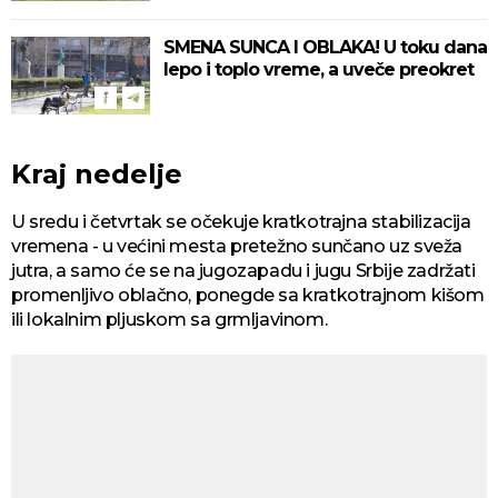
SMENA SUNCA I OBLAKA! U toku dana
lepo i toplo vreme, a uveče preokret
Kraj nedelje
U sredu i četvrtak se očekuje kratkotrajna stabilizacija
vremena - u većini mesta pretežno sunčano uz sveža
jutra, a samo će se na jugozapadu i jugu Srbije zadržati
promenljivo oblačno, ponegde sa kratkotrajnom kišom
ili lokalnim pljuskom sa grmljavinom.