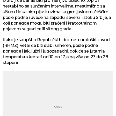
U Srbiji će danas biti promenljivo oblačno, toplo i
nestabilno sa sunčanim intervalima, mestimično sa
kišom i lokalnim pljuskovima sa grmljavinom, češćim
posle podne i uveče na zapadu, severu i istoku Srbije, a
koji ponegde mogu biti praćeni i kratkotrajnom
pojavom sugradice ili sitnog grada.
Kako je saopštio Republički hidrometeorološki zavod
(RHMZ), vetar će biti slab i umeren, posle podne
ponegde i jak, južni i jugozapadni, dok će se jutarnja
temperatura kretati od 10 do 17, a najviša od 23 do 28
stepeni.