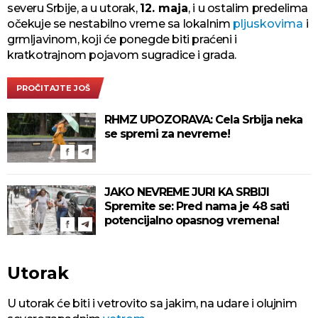
severu Srbije, a u utorak,
12. maja
, i u ostalim predelima
očekuje se nestabilno vreme sa lokalnim
pljuskovima
i
grmljavinom, koji će ponegde biti praćeni i
kratkotrajnom pojavom sugradice i grada.
PROČITAJTE JOŠ
RHMZ UPOZORAVA: Cela Srbija neka
se spremi za nevreme!
JAKO NEVREME JURI KA SRBIJI
Spremite se: Pred nama je 48 sati
potencijalno opasnog vremena!
Utorak
U utorak će biti i vetrovito sa jakim, na udare i olujnim