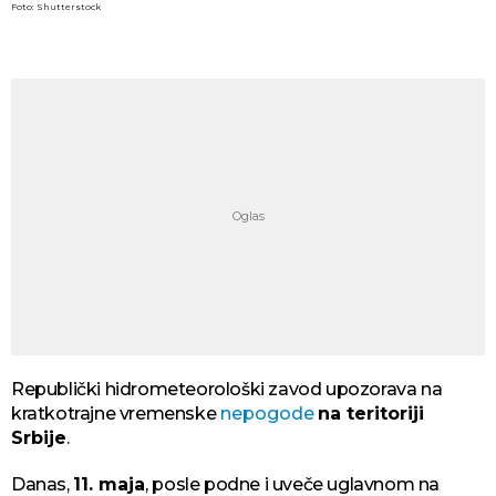
Foto: Shutterstock
Republički hidrometeorološki zavod upozorava na
kratkotrajne vremenske
nepogode
na teritoriji
Srbije
.
Danas,
11. maja
, posle podne i uveče uglavnom na