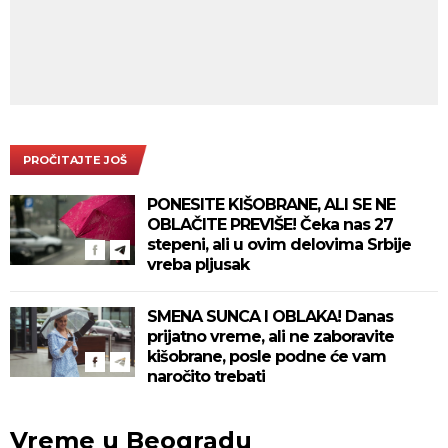
PROČITAJTE JOŠ
PONESITE KIŠOBRANE, ALI SE NE
OBLAČITE PREVIŠE! Čeka nas 27
stepeni, ali u ovim delovima Srbije
vreba pljusak
SMENA SUNCA I OBLAKA! Danas
prijatno vreme, ali ne zaboravite
kišobrane, posle podne će vam
naročito trebati
Vreme u Beogradu