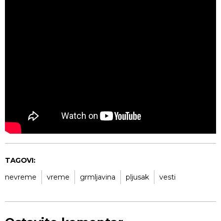
TAGOVI:
nevreme
vreme
grmljavina
pljusak
vesti