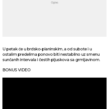
U petak će u brdsko-planinskim, a od subote i u
ostalim predelima ponovo biti nestabilno uz smenu
sunčanih intervala i čestih pljuskova sa grmljavinom.
BONUS VIDEO