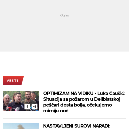
VESTI
OPTIMIZAM NA VIDIKU - Luka Čaušić:
Situacija sa požarom u Deliblatskoj
peščari dosta bolja, očekujemo
mirniju noć
NASTAVLJENI SUROVI NAPADI: