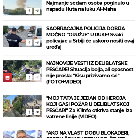
Najmanje sedam osoba poginulo u
napadu Huta na luku Al-Maha
SAOBRAĆAJNA POLICIJA DOBIJA
MOĆNO "ORUŽJE" U RUKE! Svaki
policajac u Srbiji će uskoro nositi ovaj
uređaj
NAJNOVIJE VESTI IZ DELIBLATSKE
PEŠČARE! Situacija bolja, ali opasnost
nije prošla: "Kišu prizivamo svi"
(FOTO+VIDEO)
"MOJ TATA JE JEDAN OD HEROJA
KOJI GASI POŽAR U DELIBLATSKOJ
PEŠČARI" Za K1info otkriva stanje iza
vatrene linije (VIDEO)
"AKO NA VLAST DOĐU BLOKADERI,