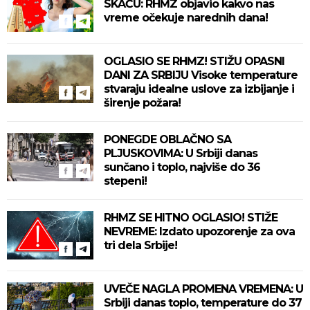
SKAČU: RHMZ objavio kakvo nas
vreme očekuje narednih dana!
OGLASIO SE RHMZ! STIŽU OPASNI
DANI ZA SRBIJU Visoke temperature
stvaraju idealne uslove za izbijanje i
širenje požara!
PONEGDE OBLAČNO SA
PLJUSKOVIMA: U Srbiji danas
sunčano i toplo, najviše do 36
stepeni!
RHMZ SE HITNO OGLASIO! STIŽE
NEVREME: Izdato upozorenje za ova
tri dela Srbije!
UVEČE NAGLA PROMENA VREMENA: U
Srbiji danas toplo, temperature do 37