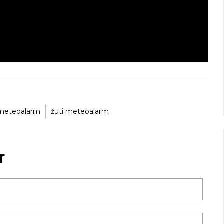
Beograd
Novi Sad
imično oblačno
Mestimično oblačno
34
35
Min temp:
23
Min temp:
23
°C
°C
°C
°C
Max temp:
37
Max temp:
37
°C
°C
Vetar:
3
m/s
Vetar:
1
m/s
Vlažnost:
32
%
Vlažnost:
28
meteoalarm
žuti meteoalarm
r