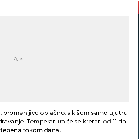
ije, promenljivo oblačno, s kišom samo ujutru
dravanje. Temperatura će se kretati od 11 do
4 stepena tokom dana.