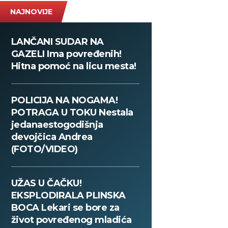
NAJNOVIJE
LANČANI SUDAR NA
GAZELI Ima povređenih!
Hitna pomoć na licu mesta!
POLICIJA NA NOGAMA!
POTRAGA U TOKU Nestala
jedanaestogodišnja
devojčica Andrea
(FOTO/VIDEO)
UŽAS U ČAČKU!
EKSPLODIRALA PLINSKA
BOCA Lekari se bore za
život povređenog mladića