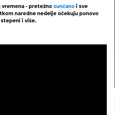
ja vremena - pretežno
sunčano
i sve
očetkom naredne nedelje očekuju ponovo
stepeni i više.