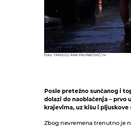
Foto: TANJUG/ ANA PAUNKOVIĆ/ nr
Posle pretežno sunčanog i top
dolazi do naoblačenja – prvo u
krajevima, uz kišu i pljuskov
Zbog nevremena trenutno je na