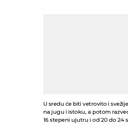
U sredu će biti vetrovito i svež
na jugu i istoku, a potom razve
16 stepeni ujutru i od 20 do 2