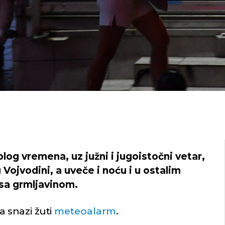
log vremena, uz južni i jugoistočni vetar,
 Vojvodini, a uveče i noću i u ostalim
e sa grmljavinom.
 snazi žuti
meteoalarm
.