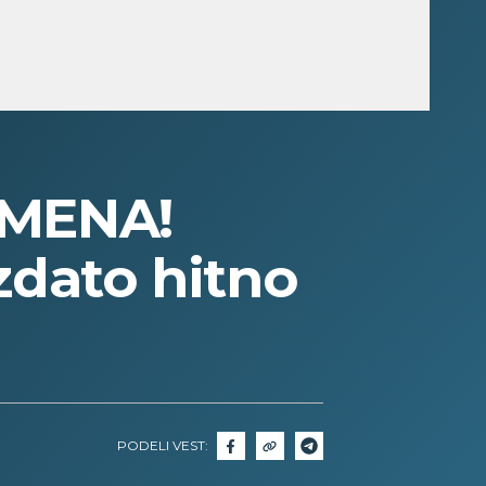
MENA!
izdato hitno
PODELI VEST: