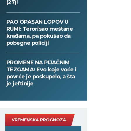
(27)!
PAO OPASAN LOPOV U
RUMI: Terorisao meštane
krađama, pa pokušao da
pobegne policiji
PROMENE NA PIJAČNIM
TEZGAMA: Evo koje voće i
povrće je poskupelo, a šta
je jeftinije
VREMENSKA PROGNOZA