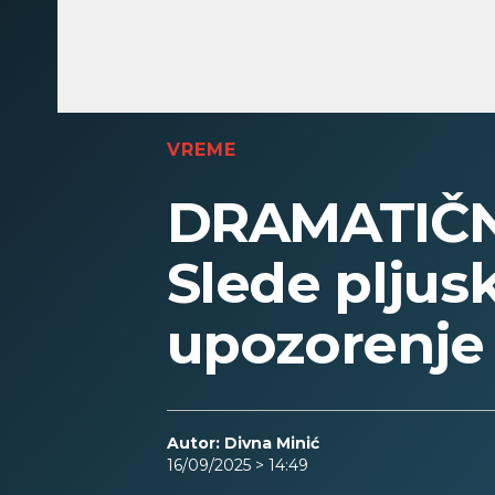
VREME
DRAMATIČ
Slede pljusk
upozorenje
Autor: Divna Minić
16/09/2025 > 14:49