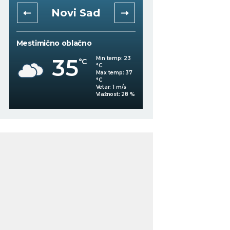
Niš
Beogra
Slaba kiša
Mestimično oblačno
34
Min temp:
22
°C
°C
33
°C
Max temp:
36
°C
Vetar:
2
m/s
%
Vlažnost:
42
%