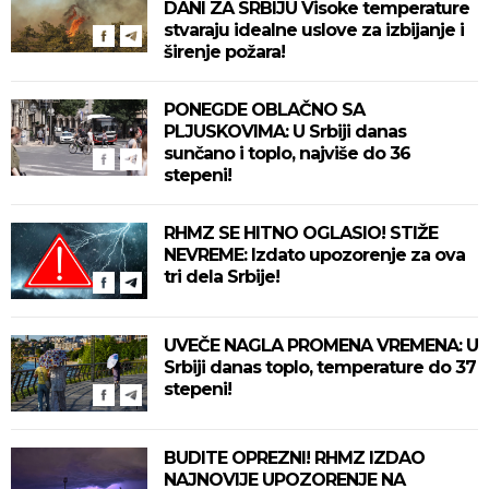
DANI ZA SRBIJU Visoke temperature
stvaraju idealne uslove za izbijanje i
širenje požara!
PONEGDE OBLAČNO SA
PLJUSKOVIMA: U Srbiji danas
sunčano i toplo, najviše do 36
stepeni!
RHMZ SE HITNO OGLASIO! STIŽE
NEVREME: Izdato upozorenje za ova
tri dela Srbije!
UVEČE NAGLA PROMENA VREMENA: U
Srbiji danas toplo, temperature do 37
stepeni!
BUDITE OPREZNI! RHMZ IZDAO
NAJNOVIJE UPOZORENJE NA