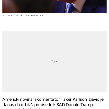
Foto: Tanjug/AP Photo/Andrew Harnik
Američki novinar i komentator Taker Karlson izjavio je
danas da bi bivši predsednik SAD Donald Tramp