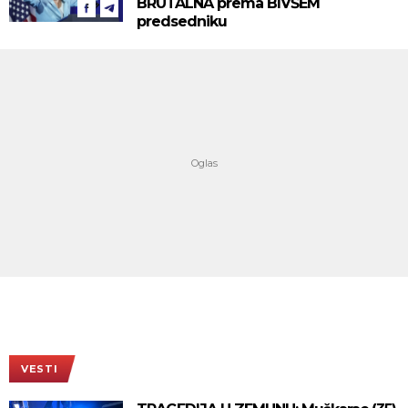
BRUTALNA prema BIVŠEM
predsedniku
VESTI