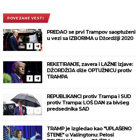
POVEZANE VESTI
PREDAO se prvi Trampov saoptuženi
u vezi sa IZBORIMA u Džordžiji 2020
REKETIRANJE, zavera i LAŽNE izjave:
DŽORDŽIJA diže OPTUŽNICU protiv
TRAMPA
REPUBLIKANCI protiv Trampa i SUD
protiv Trampa: LOŠ DAN za bivšeg
predsednika SAD
TRAMP je izgledao kao "UPLAŠENO
ŠTENE" u Vašingtonu: Pelosi