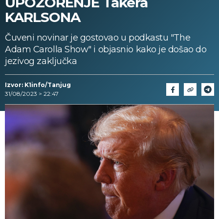
UPOZORENJE Takera
KARLSONA
Čuveni novinar je gostovao u podkastu "The
Adam Carolla Show" i objasnio kako je došao do
jezivog zaključka
Izvor: K1info/Tanjug
31/08/2023 > 22:47