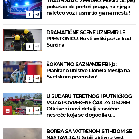
TRAGEDIJA U ZEMUNU: Muškarac (35)
pokušao da pretrči prugu, na njega
naleteo voz i usmrtio ga na mestu!
DRAMATIČNE SCENE UZNEMIRILE
PRESTONICU: Bukti veliki požar kod
Surčina!
ŠOKANTNO SAZNANJE FBI-ja:
Planirano ubistvo Lionela Mesija na
Svetskom prvenstvu!
U SUDARU TERETNOG I PUTNIČKOG
VOZA POVREĐENE ČAK 24 OSOBE!
Otkriveni novi detalji stravične
nesreće koja se dogodila u
Bjelovaru! (FOTO)
BORBA SA VATRENOM STIHIJOM SE
NASTAVLJA: U Srbiji aktivno šest