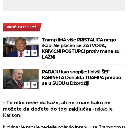
PROČITAJTE JOŠ
Tramp IMA više PRISTALICA nego
ikad: Ne plašim se ZATVORA,
KRIVIČNI POSTUPCI protiv mene su
LAŽNI
PADAJU kao snoplje: I bivši ŠEF
KABINETA Donalda TRAMPA predao
se u SUDU u Džordžiji
- To niko neće da kaže, ali ne znam kako ne
možete da dođete do tog zaključka
- rekao je
Karlson.
Novinar je prošle nedelje objavio intervju sa Trampom u