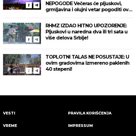
NEPOGODE Večeras će pljuskovi,
grmljavina i olujni vetar pogoditi ove
delove zemlje!
RHMZ IZDAO HITNO UPOZORENJE:
Pljuskovi u naredna dva ili tri sata u
više delova Srbije!
TOPLOTNI TALAS NE POSUSTAJE: U
ovim gradovima izmereno paklenih
40 stepeni!
VESTI
PRAVILA KORIŠĆENJA
VREME
IMPRESSUM