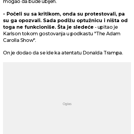
mogao da bude ubijen.
- Počeli su sa kritikom, onda su protestovali, pa
su ga opozvali. Sada podižu optužnicu i ništa od
toga ne funkcioniše. Šta je sledeće
- upitao je
Karlson tokom gostovanja u podkastu "The Adam
Carolla Show".
On je dodao da se ide ka atentatu Donalda Trampa.