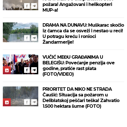
požara! Angažovani i helikopteri
MUP-a!
DRAMA NA DUNAVU: Muškarac skočio
iz čamca da se osveži i nestao u reci!
U potragu kreću i ronioci
Žandarmerije!
VUČIĆ MEĐU GRAĐANIMA U
BELEGIŠU: Povećanje penzija ove
godine, pratiće rast plata
(FOTO/VIDEO)
PRIORITET DA NIKO NE STRADA
Čaušić: Situacija sa požarom u
Deliblatskoj peščari teška! Zahvatio
1.500 hektara šume (FOTO)