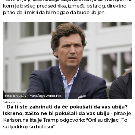
kom je bivšeg predsednika, između ostalog, direktno
pitao da li misli da bi mogao da bude ubijen.
Foto: Tanjug/AP Photo/Seth Wenig, File
Taker Karlson
- Da li ste zabrinuti da će pokušati da vas ubiju?
Iskreno, zašto ne bi pokušali da vas ubiju
- pitao je
Karlson, na šta je Tramp odgovorio: "Oni su divljaci. To
su ljudi koji su bolesni".