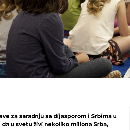
rave za saradnju sa dijasporom i Srbima u
 da u svetu živi nekoliko miliona Srba,