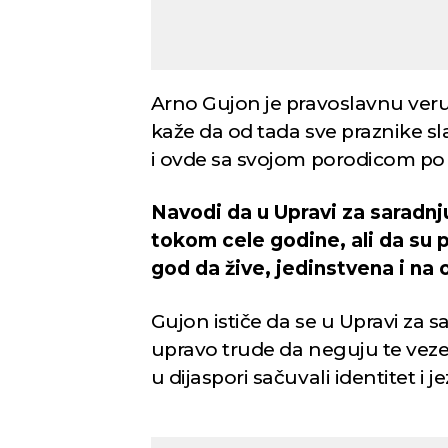
Arno Gujon je pravoslavnu veru
kaže da od tada sve praznike sl
i ovde sa svojom porodicom po
Navodi da u Upravi za saradnj
tokom cele godine, ali da su p
god da žive, jedinstvena i na 
Gujon ističe da se u Upravi za 
upravo trude da neguju te veze
u dijaspori sačuvali identitet i je