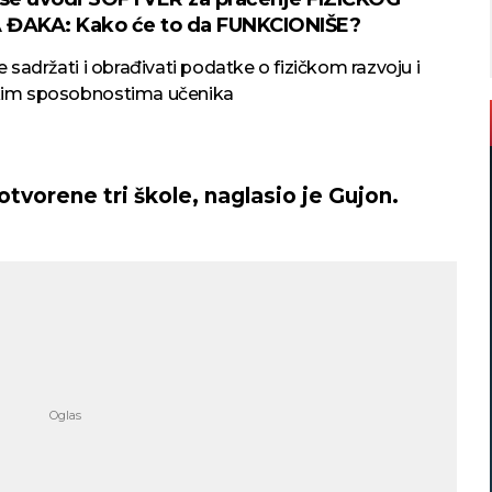
 ĐAKA: Kako će to da FUNKCIONIŠE?
e sadržati i obrađivati podatke o fizičkom razvoju i
im sposobnostima učenika
 otvorene tri škole, naglasio je Gujon.