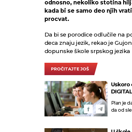
odnosno, nekoliko stotina hilj
kada bi se samo deo njih vrati
procvat.
Da bi se porodice odlučile na po
deca znaju jezik, rekao je Gujo
dopunske škole srpskog jezika 
PROČITAJTE JOŠ
Uskoro
DIGITAL
Plan je d
da od sl
U škole