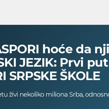
ASPORI hoće da nj
I JEZIK: Prvi put
RI SRPSKE ŠKOLE
u živi nekoliko miliona Srba, odnosno,