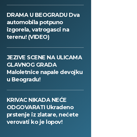
DRAMA U BEOGRADU Dva
automobila potpuno
izgorela, vatrogasci na
terenu! (VIDEO)
JEZIVE SCENE NA ULICAMA
GLAVNOG GRADA
Maloletnice napale devojku
u Beogradu!
KRIVAC NIKADA NEĆE
ODGOVARATI Ukradeno
prstenje iz zlatare, nećete
verovati ko je lopov!