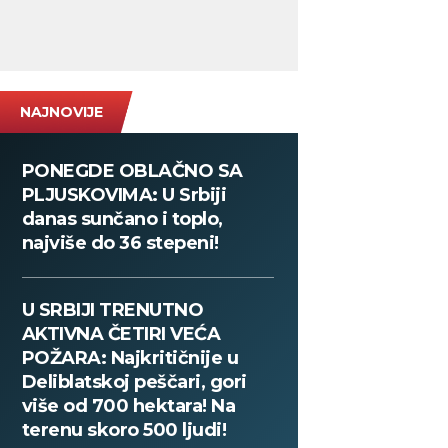
NAJNOVIJE
PONEGDE OBLAČNO SA
PLJUSKOVIMA: U Srbiji
danas sunčano i toplo,
najviše do 36 stepeni!
U SRBIJI TRENUTNO
AKTIVNA ČETIRI VEĆA
POŽARA: Najkritičnije u
Deliblatskoj peščari, gori
više od 700 hektara! Na
terenu skoro 500 ljudi!