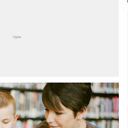
Niš
Beograd
o nebo
Vedro nebo
24
21
Min temp:
21
Min temp:
19
°C
°C
°C
°C
Max temp:
36
Max temp:
35
°C
°C
Vetar:
1
m/s
Vetar:
3
m/s
Vlažnost:
71
%
Vlažnost:
72