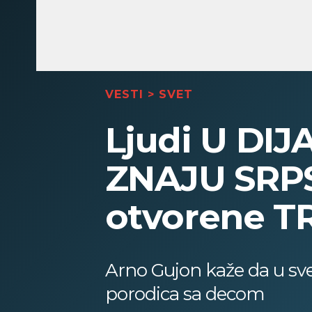
VESTI
>
SVET
Ljudi U DIJ
ZNAJU SRPSK
otvorene T
Arno Gujon kaže da u svet
porodica sa decom