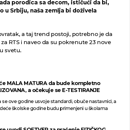
ada porodica sa decom, ističući da bi,
o u Srbiju, naša zemlja bi doživela
vratak, a taj trend postoji, potrebno je da
n za RTS i naveo da su pokrenute 23 nove
u svetu.
 će MALA MATURA da bude kompletno
IZOVANA, a očekuje se E-TESTIRANJE
a se ove godine usvoje standardi, obuče nastavnici, a
edeće školske godine budu primenjeni u školama
 se uvodi SOFTVER za praćenje FIZIČKOG