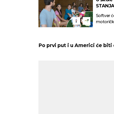
STANJA
Softver ć
motoričk
Po prvi put i u Americi će biti