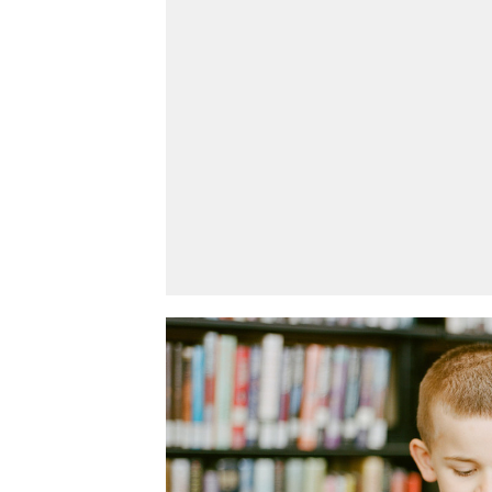
Novi Sad
Vedro nebo
Vedr
20
Min temp:
18
°C
°C
Max temp:
35
°C
Vetar:
3
m/s
Vlažnost:
75
%