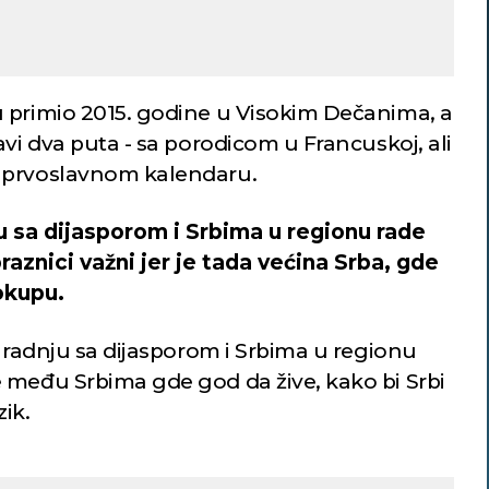
 primio 2015. godine u Visokim Dečanima, a
avi dva puta - sa porodicom u Francuskoj, ali
 prvoslavnom kalendaru.
u sa dijasporom i Srbima u regionu rade
raznici važni jer je tada većina Srba, gde
okupu.
saradnju sa dijasporom i Srbima u regionu
 među Srbima gde god da žive, kako bi Srbi
zik.