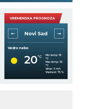
VREMENSKA PROGNOZA
Novi Sad
Niš
Vedro nebo
Vedro nebo
20
24
Min temp:
18
°C
°C
°C
Max temp:
35
°C
Vetar:
3
m/s
%
Vlažnost:
75
%