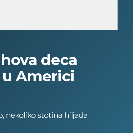
ihova deca
 u Americi
 nekoliko stotina hiljada