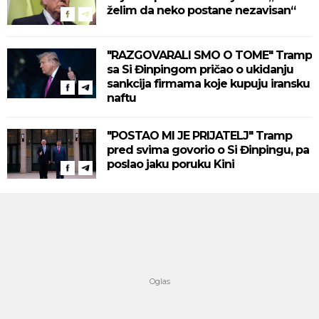
želim da neko postane nezavisan“
"RAZGOVARALI SMO O TOME" Tramp
sa Si Đinpingom pričao o ukidanju
sankcija firmama koje kupuju iransku
naftu
"POSTAO MI JE PRIJATELJ" Tramp
pred svima govorio o Si Đinpingu, pa
poslao jaku poruku Kini