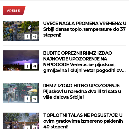
VREME
UVEČE NAGLA PROMENA VREMENA: U
Srbiji danas toplo, temperature do 37
stepeni!
BUDITE OPREZNI! RHMZ IZDAO
NAJNOVIJE UPOZORENJE NA
NEPOGODE Večeras će pljuskovi,
grmljavina i olujni vetar pogoditi ove
delove zemlje!
RHMZ IZDAO HITNO UPOZORENJE:
Pljuskovi u naredna dva ili tri sata u
više delova Srbije!
TOPLOTNI TALAS NE POSUSTAJE: U
ovim gradovima izmereno paklenih
40 stepeni!