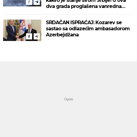
kakvo je stanje širom Srbije! U ova
dva grada proglašena vanredna
situacija! (VIDEO)
SRDAČAN ISPRAĆAJ: Kozarev se
sastao sa odlazećim ambasadorom
Azerbejdžana