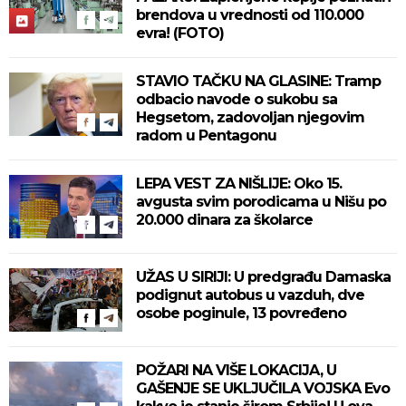
brendova u vrednosti od 110.000
evra! (FOTO)
STAVIO TAČKU NA GLASINE: Tramp
odbacio navode o sukobu sa
Hegsetom, zadovoljan njegovim
radom u Pentagonu
LEPA VEST ZA NIŠLIJE: Oko 15.
avgusta svim porodicama u Nišu po
20.000 dinara za školarce
UŽAS U SIRIJI: U predgrađu Damaska
podignut autobus u vazduh, dve
osobe poginule, 13 povređeno
POŽARI NA VIŠE LOKACIJA, U
GAŠENJE SE UKLJUČILA VOJSKA Evo