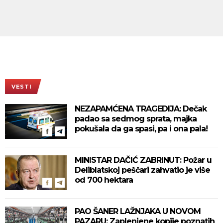
VESTI
NEZAPAMĆENA TRAGEDIJA: Dečak
padao sa sedmog sprata, majka
pokušala da ga spasi, pa i ona pala!
MINISTAR DAČIĆ ZABRINUT: Požar u
Deliblatskoj peščari zahvatio je više
od 700 hektara
PAO ŠANER LAŽNJAKA U NOVOM
PAZARU: Zaplenjene kopije poznatih