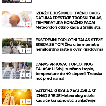
IZDRŽITE JOŠ MALO! TAČNO OVOG
DATUMA PRESTAJE TROPSKI TALAS,
TEMPERATURA KONAČNO PADA!
Meteorolog otkrio kada u Srbiju stiže
zahlađenje!
EKSTREMNI TOPLOTNI TALAS STEŽE,
SRBIJA SE TOPI Živa u termometru
nemilosrdno raste u ovim gradovima
DANAS VRHUNAC TOPLOTNOG
TALASA: U Srbiji sunčano i toplo,
temperature do 40 stepeni! Tropska
noć pred nama!
VATRENA KUPOLA ZAGLAVILA SE
IZNAD SRBIJE Meteorolog otkrio
kada će konačno stići zahlađenje!