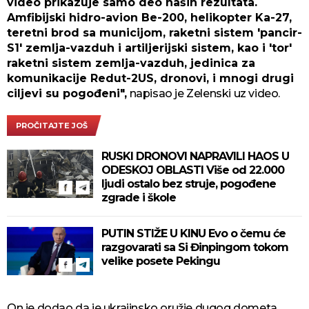
video prikazuje samo deo naših rezultata.
Amfibijski hidro-avion Be-200, helikopter Ka-27,
teretni brod sa municijom, raketni sistem 'pancir-
S1' zemlja-vazduh i artiljerijski sistem, kao i 'tor'
raketni sistem zemlja-vazduh, jedinica za
komunikacije Redut-2US, dronovi, i mnogi drugi
ciljevi su pogođeni",
napisao je Zelenski uz video.
PROČITAJTE JOŠ
RUSKI DRONOVI NAPRAVILI HAOS U
ODESKOJ OBLASTI Više od 22.000
ljudi ostalo bez struje, pogođene
zgrade i škole
PUTIN STIŽE U KINU Evo o čemu će
razgovarati sa Si Đinpingom tokom
velike posete Pekingu
On je dodao da je ukrajinsko oružje dugog dometa