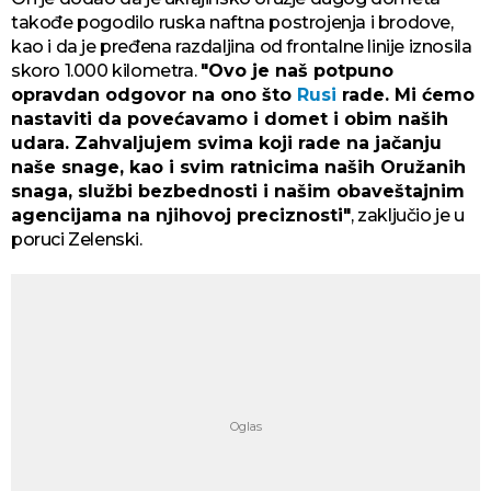
takođe pogodilo ruska naftna postrojenja i brodove,
kao i da je pređena razdaljina od frontalne linije iznosila
skoro 1.000 kilometra.
"Ovo je naš potpuno
opravdan odgovor na ono što
Rusi
rade. Mi ćemo
nastaviti da povećavamo i domet i obim naših
udara. Zahvaljujem svima koji rade na jačanju
naše snage, kao i svim ratnicima naših Oružanih
snaga, službi bezbednosti i našim obaveštajnim
agencijama na njihovoj preciznosti"
, zaključio je u
poruci Zelenski.