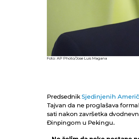
Foto: AP Photo/Jose Luis Magana
Predsednik
Sjedinjenih Ameri
Tajvan da ne proglašava forma
sati nakon završetka dvodnevn
Đinpingom u Pekingu.