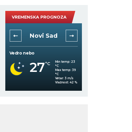
VREMENSKA PROGNOZA
Novi Sad
Niš
Vedro nebo
Mestimično oblačno
27
24
Min temp:
23
°C
°C
°C
Max temp:
39
°C
Vetar:
3
m/s
Vlažnost:
42
%