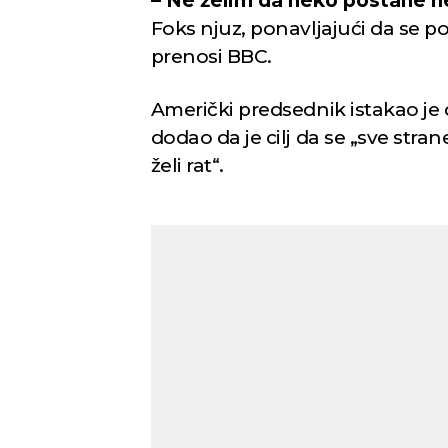
– Ne želim da neko postane n
Foks njuz, ponavljajući da se p
prenosi BBC.
Američki predsednik istakao je
dodao da je cilj da se „sve stran
želi rat“.