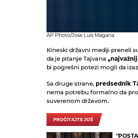
AP Photo/Jose Luis Magana
Kineski državni mediji preneli 
da je pitanje Tajvana
„najvažni
bi pogrešni potezi mogli da izaz
Sa druge strane,
predsednik Ta
nema potrebu formalno da prog
suverenom državom.
PROČITAJTE JOŠ
"POSTAO