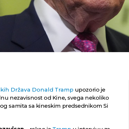
čkih Država Donald Tramp
upozorio je
lnu nezavisnost od Kine, svega nekoliko
og samita sa kineskim predsednikom Si