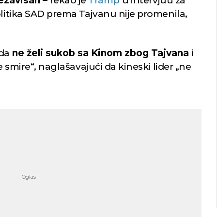
ezavisan –
rekao je
Tramp
u intervjuu za
olitika SAD prema Tajvanu nije promenila,
 da
ne želi sukob sa Kinom zbog Tajvana
i
e smire“, naglašavajući da kineski lider „ne