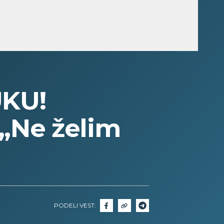
KU!
 „Ne želim
PODELI VEST: