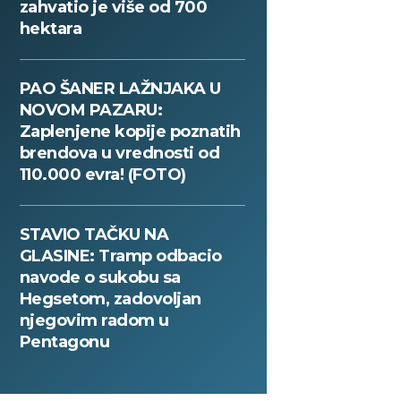
zahvatio je više od 700
hektara
PAO ŠANER LAŽNJAKA U
NOVOM PAZARU:
Zaplenjene kopije poznatih
brendova u vrednosti od
110.000 evra! (FOTO)
STAVIO TAČKU NA
GLASINE: Tramp odbacio
navode o sukobu sa
Hegsetom, zadovoljan
njegovim radom u
Pentagonu