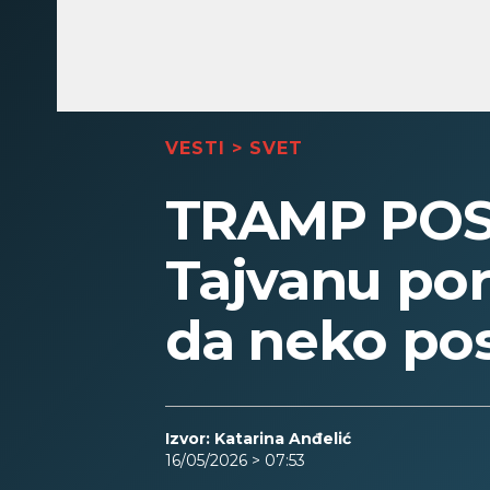
VESTI
>
SVET
TRAMP POS
Tajvanu por
da neko po
Izvor: Katarina Anđelić
16/05/2026 > 07:53