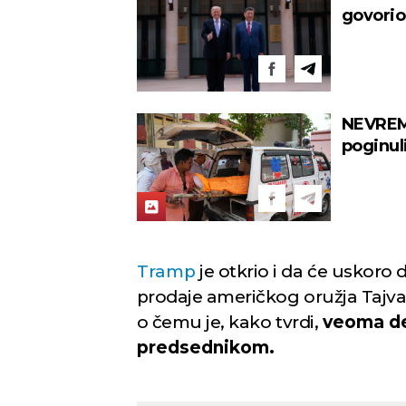
govorio
Novi Sad
NEVREM
poginul
Vedro nebo
Mest
Min temp:
23
°C
27
°C
Max temp:
39
°C
Vetar:
3
m/s
Vlažnost:
42
%
Tramp
je otkrio i da će uskoro
prodaje američkog oružja Tajvan
o čemu je, kako tvrdi,
veoma de
predsednikom.