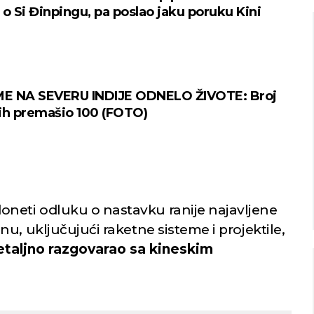
 o Si Đinpingu, pa poslao jaku poruku Kini
Niš
Beograd
E NA SEVERU INDIJE ODNELO ŽIVOTE: Broj
ih premašio 100 (FOTO)
imično oblačno
Mestimično oblačno
24
25
Min temp:
21
Min temp:
23
°C
°C
°C
°C
Max temp:
37
Max temp:
39
°C
°C
Vetar:
2
m/s
Vetar:
3
m/s
Vlažnost:
55
%
Vlažnost:
61
%
 doneti odluku o nastavku ranije najavljene
u, uključujući raketne sisteme i projektile,
taljno razgovarao sa kineskim