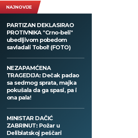
NAJNOVIJE
PARTIZAN DEKLASIRAO
PROTIVNIKA "Crno-beli"
ubedljivom pobedom
savladali Tobol! (FOTO)
NEZAPAMĆENA
TRAGEDIJA: Dečak padao
sa sedmog sprata, majka
pokušala da ga spasi, pa i
ona pala!
MINISTAR DAČIĆ
ZABRINUT: Požar u
Deliblatskoj peščari