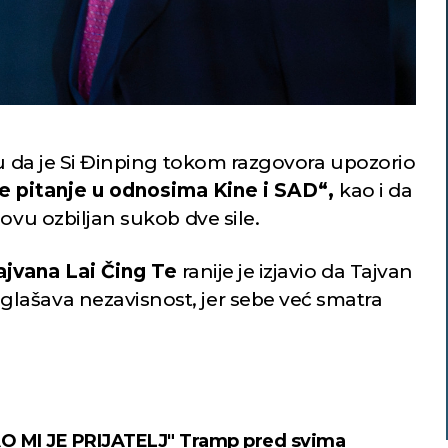
su da je Si Đinping tokom razgovora upozorio
je pitanje u odnosima Kine i SAD“,
kao i da
ovu ozbiljan sukob dve sile.
jvana Lai Čing Te
ranije je izjavio da Tajvan
lašava nezavisnost, jer sebe već smatra
 MI JE PRIJATELJ" Tramp pred svima