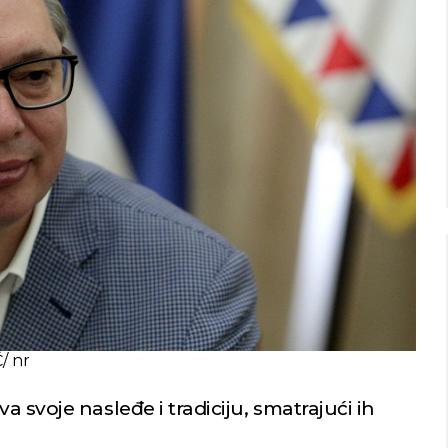
Niš
Beograd
o nebo
Vedro nebo
31
29
Min temp:
21
Min temp:
20
°C
°C
°C
°C
Max temp:
36
Max temp:
33
°C
°C
Vetar:
4
m/s
Vetar:
3
m/s
Vlažnost:
38
%
Vlažnost:
44
 nr
 svoje nasleđe i tradiciju, smatrajući ih