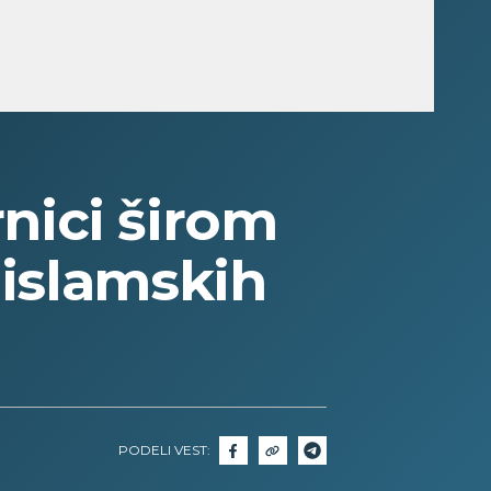
ici širom
 islamskih
PODELI VEST: