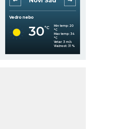
Novi Sad
Niš
Vedro nebo
Vedro nebo
30
31
Min temp:
20
°C
°C
°C
Max temp:
34
°C
Vetar:
3
m/s
%
Vlažnost:
31
%