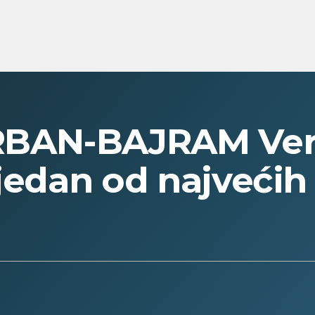
BAN-BAJRAM Vern
 jedan od najvećih