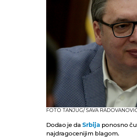
Novi Sad
Vedro nebo
Vedr
30
Min temp:
20
°C
°C
Max temp:
34
°C
Vetar:
3
m/s
Vlažnost:
31
%
FOTO TANJUG/ SAVA RADOVANOVIĆ/
Dodao je da
Srbija
ponosno čuva
najdragocenijim blagom.