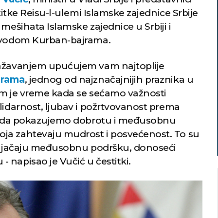
stitke Reisu-l-ulemi Islamske zajednice Srbije
mešihata Islamske zajednice u Srbiji i
povodom Kurban-bajrama.
važavanjem upućujem vam najtoplije
jrama
, jednog od najznačajnijih praznika u
ram je vreme kada se sećamo važnosti
lidarnost, ljubav i požrtvovanost prema
uče da pokazujemo dobrotu i međusobnu
ja zahtevaju mudrost i posvećenost. To su
je jačaju međusobnu podršku, donoseći
 napisao je Vučić u čestitki.