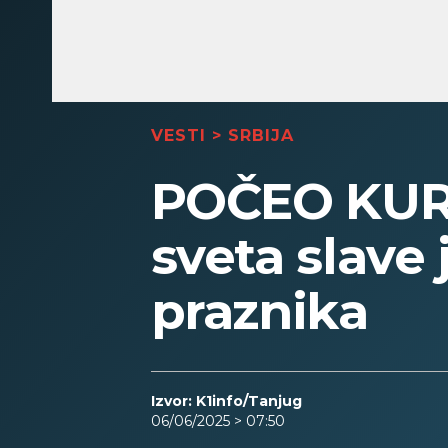
VESTI
>
SRBIJA
POČEO KUR
sveta slave
praznika
Izvor: K1info/Tanjug
06/06/2025 > 07:50