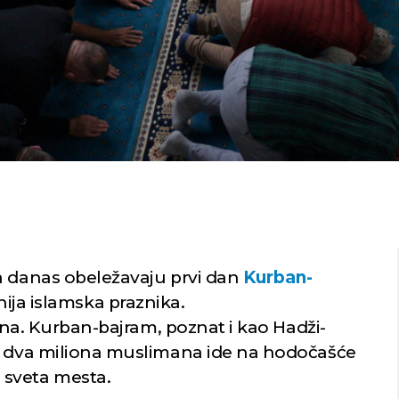
a danas obeležavaju prvi dan
Kurban-
nija islamska praznika.
juna. Kurban-bajram, poznat i kao Hadži-
zu dva miliona muslimana ide na hodočašće
 sveta mesta.