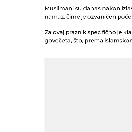
Muslimani su danas nakon izla
namaz, čime je ozvaničen poče
Za ovaj praznik specifično je k
govečeta, što, prema islamskom