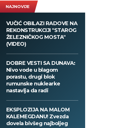
NAJNOVIJE
VUČIĆ OBILAZI RADOVE NA
REKONSTRUKCIJI "STAROG
ŽELEZNIČKOG MOSTA"
(VIDEO)
DOBRE VESTI SA DUNAVA:
Nivo vode u blagom
porastu, drugi blok
rumunske nuklearke
nastavlja da radi
EKSPLOZIJA NA MALOM
KALEMEGDANU! Zvezda
dovela bivšeg najboljeg