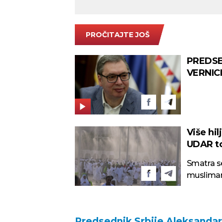
PROČITAJTE JOŠ
PREDSE
VERNIC
Više h
UDAR t
tempera
Smatra se
musliman
hadžiluk
Predsednik Srbije Aleksandar