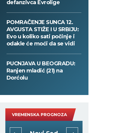
defanzivca Evrolige
POMRAČENJE SUNCA 12.
AVGUSTA STIŽE I U SRBIJU:
Evo u koliko sati počinje i
odakle će moći da se vidi
PUCNJAVA U BEOGRADU:
Ranjen mladić (21) na
Dorćolu
VREMENSKA PROGNOZA