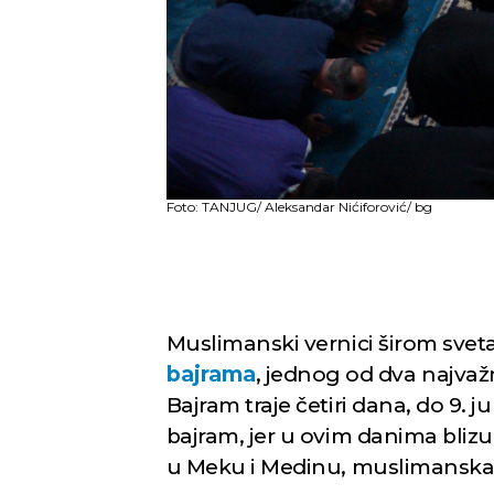
Foto: TANJUG/ Aleksandar Nićiforović/ bg
Muslimanski vernici širom svet
bajrama
, jednog od dva najvaž
Bajram traje četiri dana, do 9. 
bajram, jer u ovim danima bli
u Meku i Medinu, muslimanska