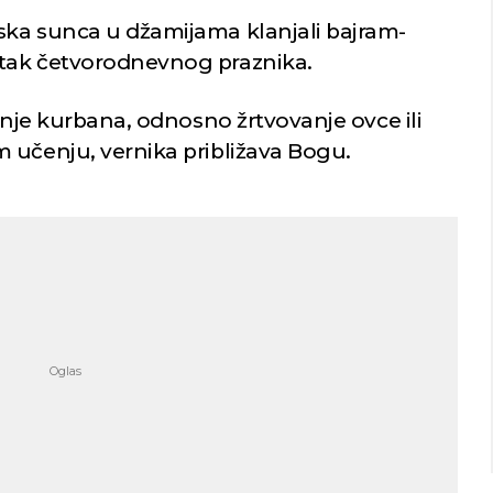
ska sunca u džamijama klanjali bajram-
tak četvorodnevnog praznika.
lanje kurbana, odnosno žrtvovanje ovce ili
 učenju, vernika približava Bogu.