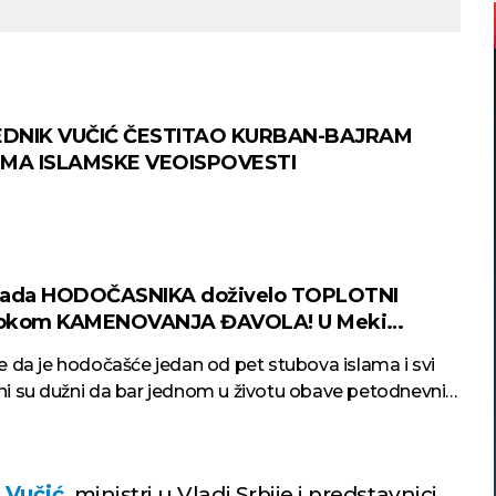
DNIK VUČIĆ ČESTITAO KURBAN-BAJRAM
IMA ISLAMSKE VEOISPOVESTI
iljada HODOČASNIKA doživelo TOPLOTNI
okom KAMENOVANJA ĐAVOLA! U Meki
tura dostigla 48 stepeni
 da je hodočašće jedan od pet stubova islama i svi
i su dužni da bar jednom u životu obave petodnevni
 Vučić
, ministri u Vladi Srbije i predstavnici