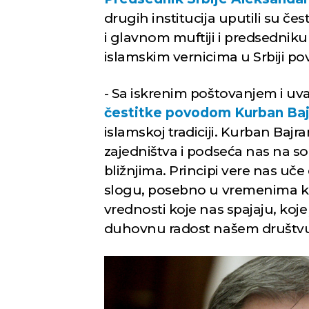
drugih institucija uputili su če
i glavnom muftiji i predsedniku 
islamskim vernicima u Srbiji 
- Sa iskrenim poštovanjem i u
čestitke povodom Kurban Ba
islamskoj tradiciji. Kurban Baj
zajedništva i podseća nas na so
bližnjima. Principi vere nas 
slogu, posebno u vremenima ko
vrednosti koje nas spajaju, ko
duhovnu radost našem društvu -