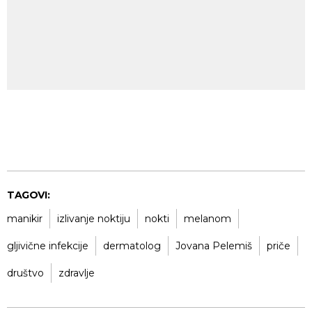
TAGOVI:
manikir
izlivanje noktiju
nokti
melanom
gljivične infekcije
dermatolog
Jovana Pelemiš
priče
društvo
zdravlje