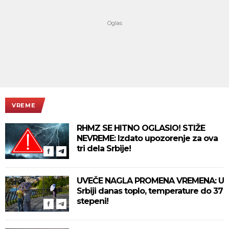
VREME
RHMZ SE HITNO OGLASIO! STIŽE
NEVREME: Izdato upozorenje za ova
tri dela Srbije!
UVEČE NAGLA PROMENA VREMENA: U
Srbiji danas toplo, temperature do 37
stepeni!