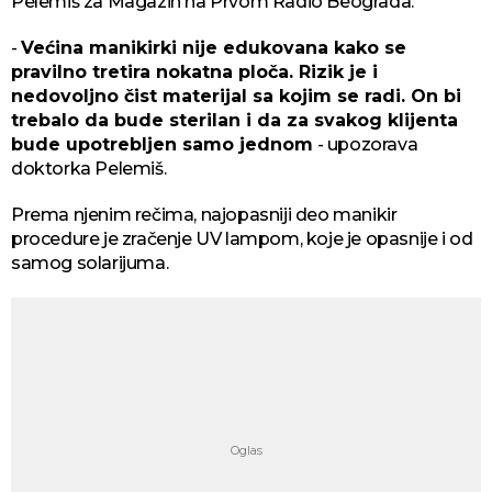
Pelemiš za Magazin na Prvom Radio Beograda.
-
Većina manikirki nije edukovana kako se
pravilno tretira nokatna ploča. Rizik je i
nedovoljno čist materijal sa kojim se radi. On bi
trebalo da bude sterilan i da za svakog klijenta
bude upotrebljen samo jednom
- upozorava
doktorka Pelemiš.
Prema njenim rečima, najopasniji deo manikir
procedure je zračenje UV lampom, koje je opasnije i od
samog solarijuma.