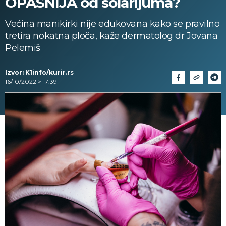
OPASNIJA od solarijuma?
Većina manikirki nije edukovana kako se pravilno
tretira nokatna ploča, kaže dermatolog dr Jovana
Pelemiš
Izvor: K1info/kurir.rs
16/10/2022 > 17:39