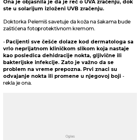
Ona je objasnila je da je reč o UVA zračenju, dok
ste u solarijum izloženi UVB zračenju.
Doktorka Pelemiš savetuje da koža na šakama bude
zaštićena fotoprotektivnom kremom.
-
Pacijenti sve češće dolaze kod dermatologa sa
vrlo neprijatnom kliničkom slikom koja nastaje
kao posledica dehidracije nokta, gljivične ili
bakterijske infekcije. Zato je važno da se
problem na vreme prepozna. Prvi znaci su
odvajanje nokta ili promene u njegovoj boji
-
rekla je ona.