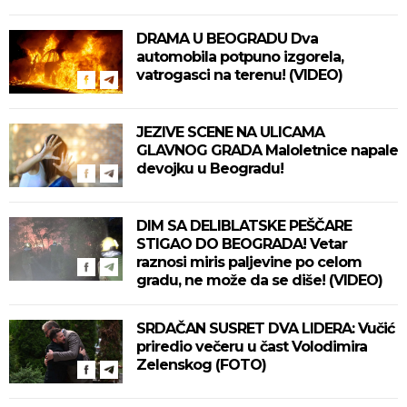
DRAMA U BEOGRADU Dva
automobila potpuno izgorela,
vatrogasci na terenu! (VIDEO)
JEZIVE SCENE NA ULICAMA
GLAVNOG GRADA Maloletnice napale
devojku u Beogradu!
DIM SA DELIBLATSKE PEŠČARE
STIGAO DO BEOGRADA! Vetar
raznosi miris paljevine po celom
gradu, ne može da se diše! (VIDEO)
SRDAČAN SUSRET DVA LIDERA: Vučić
priredio večeru u čast Volodimira
Zelenskog (FOTO)