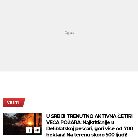
VESTI
U SRBIJI TRENUTNO AKTIVNA ČETIRI
VEĆA POŽARA: Najkritičnije u
Deliblatskoj peščari, gori više od 700
hektara! Na terenu skoro 500 ljudi!