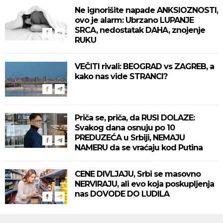
Ne ignorišite napade ANKSIOZNOSTI,
ovo je alarm: Ubrzano LUPANJE
SRCA, nedostatak DAHA, znojenje
RUKU
VEČITI rivali: BEOGRAD vs ZAGREB, a
kako nas vide STRANCI?
Priča se, priča, da RUSI DOLAZE:
Svakog dana osnuju po 10
PREDUZEĆA u Srbiji, NEMAJU
NAMERU da se vraćaju kod Putina
CENE DIVLJAJU, Srbi se masovno
NERVIRAJU, ali evo koja poskupljenja
nas DOVODE DO LUDILA