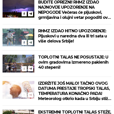
BUDITE OPREZNI! RHMZ IZDAO
NAJNOVIJE UPOZORENJE NA
NEPOGODE Večeras će pljuskovi,
grmljavina i olujni vetar pogoditi ove
delove zemlje!
RHMZ IZDAO HITNO UPOZORENJE:
Pljuskovi u naredna dva ili tri sata u
više delova Srbije!
TOPLOTNI TALAS NE POSUSTAJE: U
ovim gradovima izmereno paklenih
40 stepeni!
IZDRŽITE JOŠ MALO! TAČNO OVOG
DATUMA PRESTAJE TROPSKI TALAS,
TEMPERATURA KONAČNO PADA!
Meteorolog otkrio kada u Srbiju stiže
zahlađenje!
EKSTREMNI TOPLOTNI TALAS STEŽE,