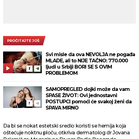
PROČITAJTE JOŠ
Svi misle da ova NEVOLJA ne pogađa
MLADE, ali to NIJE TAČNO: 770.000
ljudi u Srbiji BORI SE S OVIM
PROBLEMOM
SAMOPREGLED dojki može da vam
SPASE ŽIVOT: Ovi jednostavni
POSTUPCI pomoći će svakoj ženi da
SPAVA MIRNO
Da bi se nokat estetski sredio koristi se hemija koja
oštećuje noktnu ploču, otkriva dermatolog dr Jovana