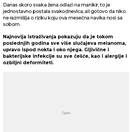
Danas skoro svaka žena odlazi na manikir, to je
jednostavno postala svakodnevica, ali gotovo da niko
ne razmišlja o riziku koju ova mesečna navika nosi sa
sobom.
Najnovija istraživanja pokazuju da je tokom
poslednjih godina sve više slučajeva melanoma,
upravo ispod nokta i oko njega. Gljivične i
bakterijske infekcije su sve češće, kao i alergije i
ozbiljni deformiteti.