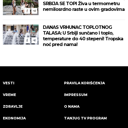
SRBIJA SE TOPI Živa u termometru
nemilosrdno raste u ovim gradovima
DANAS VRHUNAC TOPLOTNOG
TALASA: U Srbiji sunčano i toplo,
temperature do 40 stepeni! Tropska
noć pred nama!
VESTI
PRAVILA KORIŠĆENJA
VREME
IMPRESSUM
ZDRAVLJE
O NAMA
EKONOMIJA
TANJUG TV PROGRAM