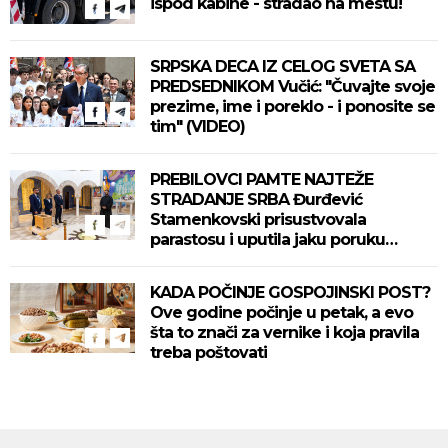
ispod kabine - stradao na mestu!
SRPSKA DECA IZ CELOG SVETA SA
PREDSEDNIKOM Vučić: "Čuvajte svoje
prezime, ime i poreklo - i ponosite se
tim" (VIDEO)
PREBILOVCI PAMTE NAJTEŽE
STRADANJE SRBA Đurđević
Stamenkovski prisustvovala
parastosu i uputila jaku poruku
(FOTO)
KADA POČINJE GOSPOJINSKI POST?
Ove godine počinje u petak, a evo
šta to znači za vernike i koja pravila
treba poštovati