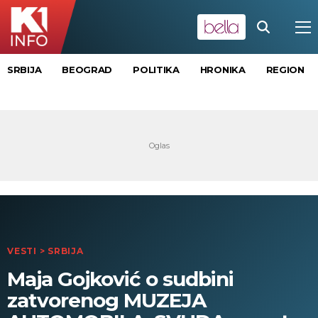
SRBIJA
BEOGRAD
POLITIKA
HRONIKA
REGION
VESTI
>
SRBIJA
Maja Gojković o sudbini
zatvorenog MUZEJA