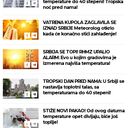
temperature do 40 stepeni! Tropska
noć pred nama!
VATRENA KUPOLA ZAGLAVILA SE
IZNAD SRBIJE Meteorolog otkrio
kada će konačno stići zahlađenje!
SRBIJA SE TOPI! RHMZ UPALIO
ALARM: Evo u kojim gradovima je
izmerena najviša temperatura!
TROPSKI DAN PRED NAMA: U Srbiji se
nastavlja toplotni talas, sa
temperaturama do 40 stepeni!
STIŽE NOVI PAKAO! Od ovog datuma
temperature opet divljaju, biće još
toplije!