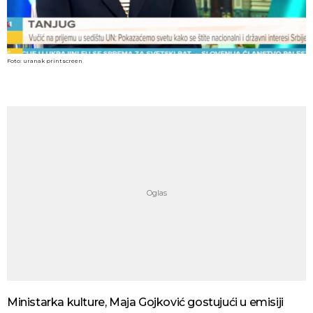
Foto: uranak printscreen
Ministarka kulture, Maja Gojković gostujući u emisiji