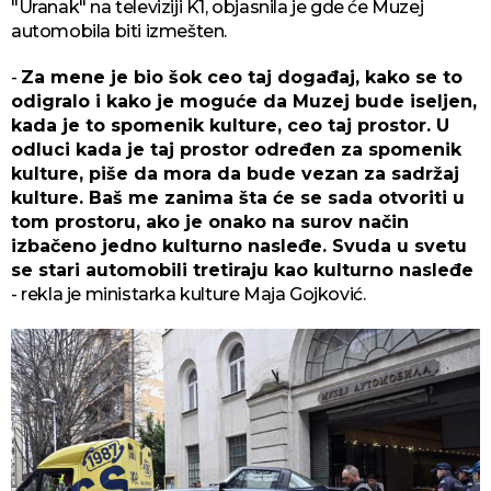
"Uranak" na televiziji K1, objasnila je gde će Muzej
automobila biti izmešten.
-
Za mene je bio šok ceo taj događaj, kako se to
odigralo i kako je moguće da Muzej bude iseljen,
kada je to spomenik kulture, ceo taj prostor. U
odluci kada je taj prostor određen za spomenik
kulture, piše da mora da bude vezan za sadržaj
kulture. Baš me zanima šta će se sada otvoriti u
tom prostoru, ako je onako na surov način
izbačeno jedno kulturno nasleđe. Svuda u svetu
se stari automobili tretiraju kao kulturno nasleđe
- rekla je ministarka kulture Maja Gojković.