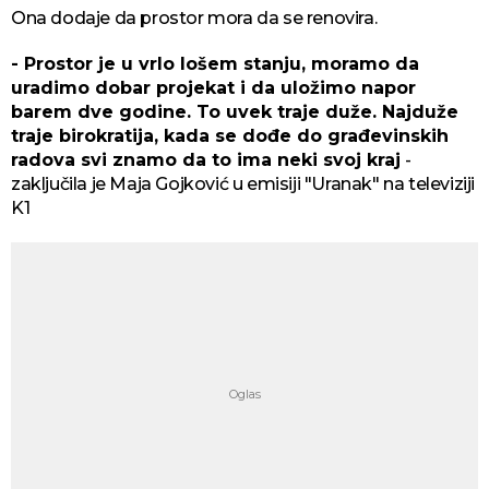
Ona dodaje da prostor mora da se renovira.
- Prostor je u vrlo lošem stanju, moramo da
uradimo dobar projekat i da uložimo napor
barem dve godine. To uvek traje duže. Najduže
traje birokratija, kada se dođe do građevinskih
radova svi znamo da to ima neki svoj kraj
-
zaključila je Maja Gojković u emisiji "Uranak" na televiziji
K1