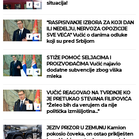
situacija!
"RASPISIVANJE IZBORA ZA KOJI DAN
ILI NEDELJU, NERVOZA OPOZICIJE
SVE VEĆA" Vučić o danima odluke
koji su pred Srbijom
STIŽE POMOĆ SELJACIMA I
PROIZVOĐAČIMA Vučić najavio
dodatne subvencije zbog viška
mleka
VUČIĆ REAGOVAO NA TVRDNJE KO
JE PRETUKAO STEVANA FILIPOVIĆA
"Želeo bih da verujem da nije
politička izmišljotina..."
JEZIV PRIZOR U ZEMUNU Kamion
pokosio čoveka, on ostao priklješten