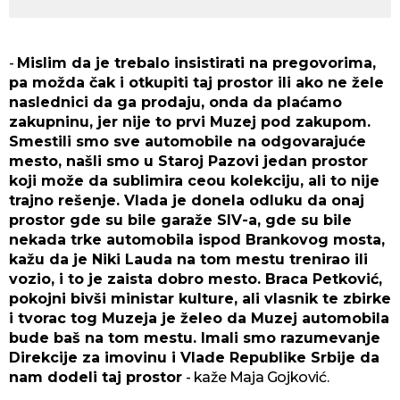
-
Mislim da je trebalo insistirati na pregovorima,
pa možda čak i otkupiti taj prostor ili ako ne žele
naslednici da ga prodaju, onda da plaćamo
zakupninu, jer nije to prvi Muzej pod zakupom.
Smestili smo sve automobile na odgovarajuće
mesto, našli smo u Staroj Pazovi jedan prostor
koji može da sublimira ceou kolekciju, ali to nije
trajno rešenje. Vlada je donela odluku da onaj
prostor gde su bile garaže SIV-a, gde su bile
nekada trke automobila ispod Brankovog mosta,
kažu da je Niki Lauda na tom mestu trenirao ili
vozio, i to je zaista dobro mesto. Braca Petković,
pokojni bivši ministar kulture, ali vlasnik te zbirke
i tvorac tog Muzeja je želeo da Muzej automobila
bude baš na tom mestu. Imali smo razumevanje
Direkcije za imovinu i Vlade Republike Srbije da
nam dodeli taj prostor
- kaže Maja Gojković.