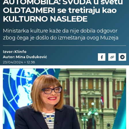
AUTOMOBILA: SVUDA u svetu
OLDTAJMERI se tretiraju kao
KULTURNO NASLEĐE
Ministarka kulture kaže da nije dobila odgovor
zbog čega je došlo do izmeštanja ovog Muzeja
Izvor: K1info
Autor: Mina Duduković
23/04/2024 > 12:38