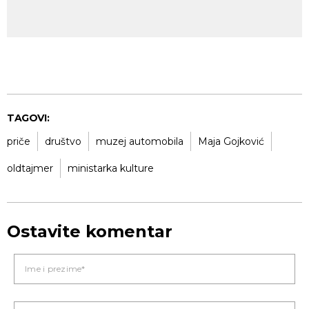
TAGOVI:
priče
društvo
muzej automobila
Maja Gojković
oldtajmer
ministarka kulture
Ostavite komentar