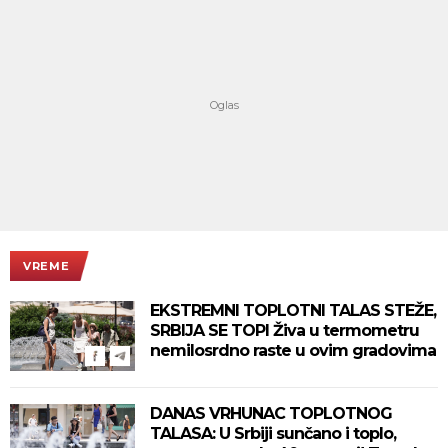
VREME
EKSTREMNI TOPLOTNI TALAS STEŽE,
SRBIJA SE TOPI Živa u termometru
nemilosrdno raste u ovim gradovima
DANAS VRHUNAC TOPLOTNOG
TALASA: U Srbiji sunčano i toplo,