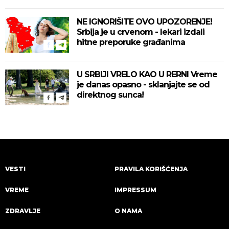
NE IGNORIŠITE OVO UPOZORENJE!
Srbija je u crvenom - lekari izdali
hitne preporuke građanima
U SRBIJI VRELO KAO U RERNI Vreme
je danas opasno - sklanjajte se od
direktnog sunca!
VESTI
PRAVILA KORIŠĆENJA
VREME
IMPRESSUM
ZDRAVLJE
O NAMA