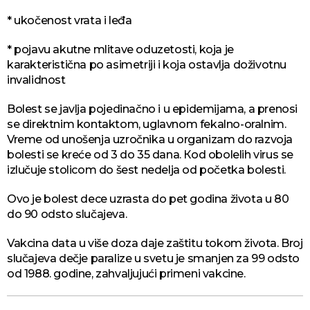
* ukočenost vrata i leđa
* pojavu akutne mlitave oduzetosti, koja je
karakteristična po asimetriji i koja ostavlja doživotnu
invalidnost
Bolest se javlja pojedinačno i u epidemijama, a prenosi
se direktnim kontaktom, uglavnom fekalno-oralnim.
Vreme od unošenja uzročnika u organizam do razvoja
bolesti se kreće od 3 do 35 dana. Кod obolelih virus se
izlučuje stolicom do šest nedelja od početka bolesti.
Ovo je bolest dece uzrasta do pet godina života u 80
do 90 odsto slučajeva.
Vakcina data u više doza daje zaštitu tokom života. Broj
slučajeva dečje paralize u svetu je smanjen za 99 odsto
od 1988. godine, zahvaljujući primeni vakcine.