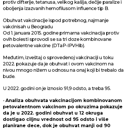
protiv difterije, tetanusa, velikog kašlja, dečije paralize i
oboljenja izazvanih hemofilusom influence tip B.
Obuhvat vakcinacije ispod potrebnog, najmanje
vakcinisah u Beogradu
Od 1. januara 2015. godine primarna vakcinacija protiv
ovih bolesti sprovodi se sa tri doze kombinovane
petovalentne vakcine (DTaP-IPVHib).
Međutim, izveštaj o sprovedenoj vakcinaciji u toku
2022. pokazuje da je obuhvat i ovom vakcinom na
nivou mnogo nižem u odnosu na onaj koji bi trebalo da
bude.
U 2022. godini on je iznosio 91,9 odsto, a treba 95.
-
Analiza obuhvata vakcinacijom kombinovanom
petovalentnom vakcinom po okruzima pokazuje
da je u 2022. godini obuhvat u 12 okruga
dostigao ciljnu vrednost od 95 odsto i više
planirane dece, dok je obuhvat manji od 90