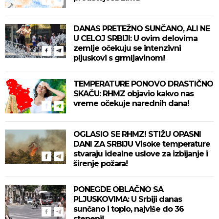
DANAS PRETEŽNO SUNČANO, ALI NE
U CELOJ SRBIJI: U ovim delovima
zemlje očekuju se intenzivni
pljuskovi s grmljavinom!
TEMPERATURE PONOVO DRASTIČNO
SKAČU: RHMZ objavio kakvo nas
vreme očekuje narednih dana!
OGLASIO SE RHMZ! STIŽU OPASNI
DANI ZA SRBIJU Visoke temperature
stvaraju idealne uslove za izbijanje i
širenje požara!
PONEGDE OBLAČNO SA
PLJUSKOVIMA: U Srbiji danas
sunčano i toplo, najviše do 36
stepeni!