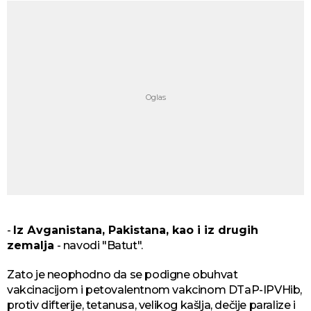
-
Iz Аvgаnistаna, Pаkistana, kao i iz drugih
zemalja
- navodi "Batut".
Zato je neophodno da se podigne obuhvat
vakcinacijom i petovalentnom vakcinom DTaP-IPVHib,
protiv difterije, tetanusa, velikog kašlja, dečije paralize i