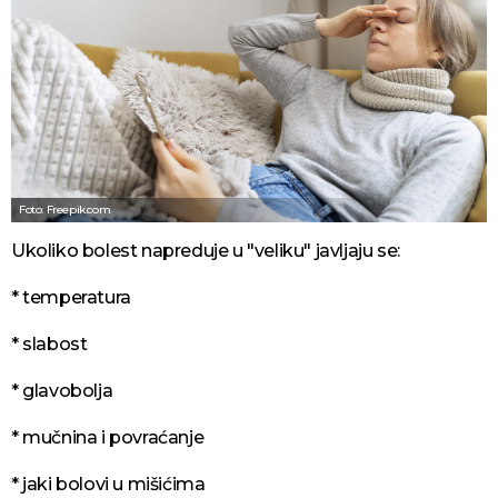
Foto: Freepik.com
Ukoliko bolest napreduje u "veliku" javljaju se:
* temperatura
* slabost
* glavobolja
* mučnina i povraćanje
* jaki bolovi u mišićima