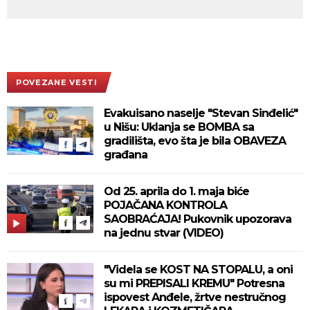
POVEZANE VESTI
Evakuisano naselje "Stevan Sinđelić"
u Nišu: Uklanja se BOMBA sa
gradilišta, evo šta je bila OBAVEZA
građana
Od 25. aprila do 1. maja biće
POJAČANA KONTROLA
SAOBRAĆAJA! Pukovnik upozorava
na jednu stvar (VIDEO)
"Videla se KOST NA STOPALU, a oni
su mi PREPISALI KREMU" Potresna
ispovest Anđele, žrtve nestručnog