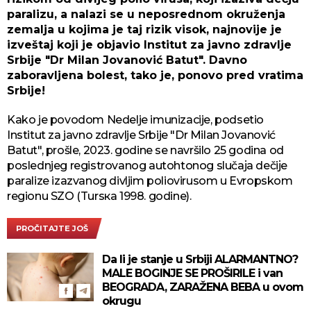
paralizu, a nalazi se u neposrednom okruženja
zemalja u kojima je taj rizik visok, najnovije je
izveštaj koji je objavio Institut za javno zdravlje
Srbije "Dr Milan Jovanović Batut". Davno
zaboravljena bolest, tako je, ponovo pred vratima
Srbije!
Kako je povodom Nedelje imunizacije, podsetio
Institut za javno zdravlje Srbije "Dr Milan Jovanović
Batut", prošle, 2023. godine se navršilo 25 gоdina оd
pоslеdnjеg rеgistrоvаnоg аutоhtоnоg slučаја dеčiје
pаrаlizе izаzvаnоg divljim pоliоvirusоm u Еvrоpskоm
rеgiоnu SZО (Tursка 1998. gоdine).
PROČITAJTE JOŠ
Da li je stanje u Srbiji ALARMANTNO?
MALE BOGINJE SE PROŠIRILE i van
BEOGRADA, ZARAŽENA BEBA u ovom
okrugu