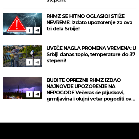
RHMZ SE HITNO OGLASIO! STIŽE
NEVREME: Izdato upozorenje za ova
tri dela Srbije!
UVEČE NAGLA PROMENA VREMENA: U
Srbiji danas toplo, temperature do 37
stepeni!
BUDITE OPREZNI! RHMZ IZDAO
NAJNOVIJE UPOZORENJE NA
NEPOGODE Večeras će pljuskovi,
grmljavina i olujni vetar pogoditi ove
delove zemlje!