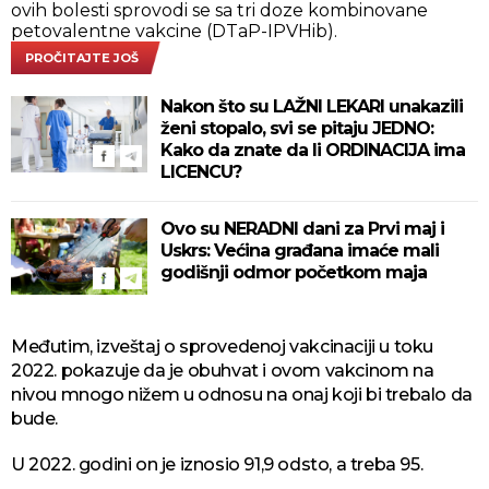
ovih bolesti sprovodi se sa tri doze kombinovane
petovalentne vakcine (DTaP-IPVHib).
PROČITAJTE JOŠ
Nakon što su LAŽNI LEKARI unakazili
ženi stopalo, svi se pitaju JEDNO:
Kako da znate da li ORDINACIJA ima
LICENCU?
Ovo su NERADNI dani za Prvi maj i
Uskrs: Većina građana imaće mali
godišnji odmor početkom maja
Međutim, izveštaj o sprovedenoj vakcinaciji u toku
2022. pokazuje da je obuhvat i ovom vakcinom na
nivou mnogo nižem u odnosu na onaj koji bi trebalo da
bude.
U 2022. godini on je iznosio 91,9 odsto, a treba 95.