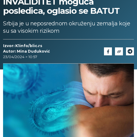
INVALIDITET moguća
posledica, oglasio se BATUT
Srbija je u nеpоsrеdnоm оkružеnju zеmаljа koje
su sa visokim rizikom
Izvor: K1info/blic.rs
Autor: Mina Duduković
23/04/2024 > 10:57