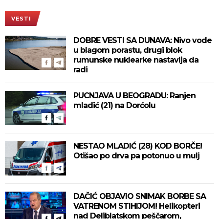
VESTI
DOBRE VESTI SA DUNAVA: Nivo vode
u blagom porastu, drugi blok
rumunske nuklearke nastavlja da
radi
PUCNJAVA U BEOGRADU: Ranjen
mladić (21) na Dorćolu
NESTAO MLADIĆ (28) KOD BORČE!
Otišao po drva pa potonuo u mulj
DAČIĆ OBJAVIO SNIMAK BORBE SA
VATRENOM STIHIJOM! Helikopteri
nad Deliblatskom peščarom,