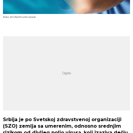
Foto: K1info/Shutterstock
Srbija je po Svetskoj zdravstvenoj organizaciji
(SZO) zemlja sa umerenim, odnosno srednjim
rizikom od divljeg polio virusa, koji izaziva dečju