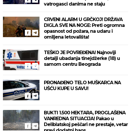
vatrogasci danima ne staju
CRVENI ALARM U GRČKOJ! DRŽAVA
DIGLA SVE NA NOGE: Preti ogromna
opasnost od požara, na udaru i
omiljena letovališta!
TEŠKO JE POVREĐENA! Najnoviji
detalji ubadanja tinejdžerke (18) u
samom centru Beograda
PRONAĐENO TELO MUŠKARCA NA
UŠĆU KUPE U SAVU!
BUKTI 1.500 HEKTARA, PROGLAŠENA
VANREDNA SITUACIJA! Pakao u
Deliblatskoj peščari ne prestaje, vetar
pravi dodatni haos