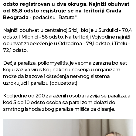
odsto registrovan u dva okruga. Najniži obuhvat
od 85,8 odsto registruje se na teritoriji Grada
Beograda
- podaci su "Batuta".
Najniži obuhvat u centralnoj Srbiji bio je u Surdulici - 70,4
odsto, i Mionici - 56 odsto. Na teritoriji Vojvodine najniži
obuhvat zabeležen je u Odžacima - 79,1 odsto, i Titelu -
72,1 odsto.
Dečja paraliza, poliomyelitis, je veoma zarazna bolest
koju izaziva virus koji nakon unošenja u organizam
može da izazove i oštećenja nervnog sistema
uzrokujući i paralizu (oduzetost).
Кod jedne od 200 zaraženih osoba razvija se paraliza, a
kod 5 do 10 odsto osoba sa paralizom dolazi do
smrtnog ishoda zbog paralize mišića za disanje.