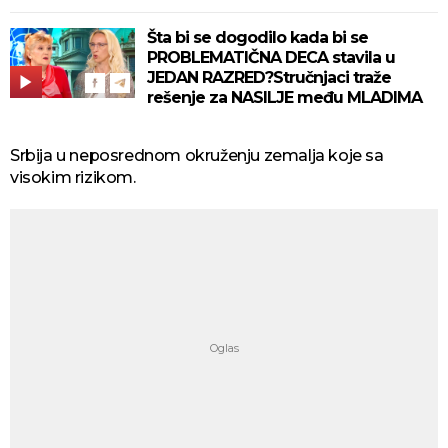
Šta bi se dogodilo kada bi se
PROBLEMATIČNA DECA stavila u
JEDAN RAZRED?Stručnjaci traže
rešenje za NASILJE među MLADIMA
Srbija u nеpоsrеdnоm оkružеnju zеmаljа koje sa
visokim rizikom.