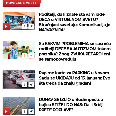
POVEZANE VESTI
Roditelji, da li znate šta vam rade
DECA u VIRTUELNOM SVETU?
Stručnjaci savetuju: Komunikacija je
NAJVAŽNIJA!
Sa KAKVIM PROBLEMIMA se susreću
roditelji DECE SA AUTIZMOM tokom
praznika? Zbog ZVUKA PETARDI oni
se samopovređuju
Papirne karte za PARKING u Novom
Sadu se UKIDAJU od 15. januara: Evo
šta treba da znaju građani
DUNAV SE IZLIO u Budimpešti, a
bujica STIŽE I DO NAS: Da li Srbiji
PRETE POPLAVE?