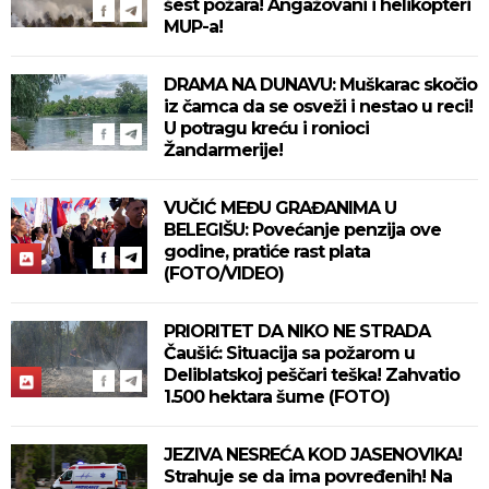
šest požara! Angažovani i helikopteri
MUP-a!
DRAMA NA DUNAVU: Muškarac skočio
iz čamca da se osveži i nestao u reci!
U potragu kreću i ronioci
Žandarmerije!
VUČIĆ MEĐU GRAĐANIMA U
BELEGIŠU: Povećanje penzija ove
godine, pratiće rast plata
(FOTO/VIDEO)
PRIORITET DA NIKO NE STRADA
Čaušić: Situacija sa požarom u
Deliblatskoj peščari teška! Zahvatio
1.500 hektara šume (FOTO)
JEZIVA NESREĆA KOD JASENOVIKA!
Strahuje se da ima povređenih! Na