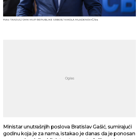
Foto: TANJUG/ OMK MUP REPUBLIKE SRBIJE/ NIKOLA MLADENOVIĆ/bs
Ministar unutrašnjih poslova Bratislav Gašić, sumirajući
godinu koja je za nama, istakao je danas da je ponosan