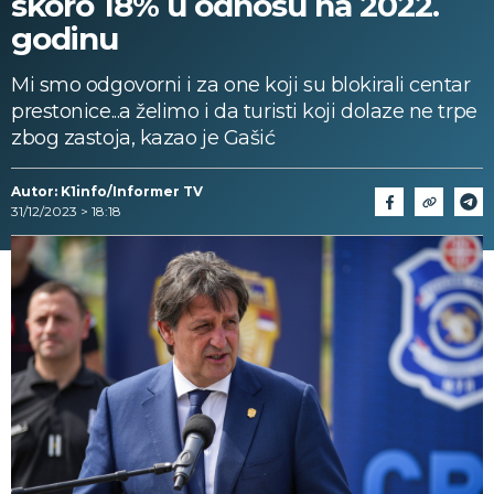
skoro 18% u odnosu na 2022.
godinu
Mi smo odgovorni i za one koji su blokirali centar
prestonice...a želimo i da turisti koji dolaze ne trpe
zbog zastoja, kazao je Gašić
Autor: K1info/Informer TV
31/12/2023 > 18:18