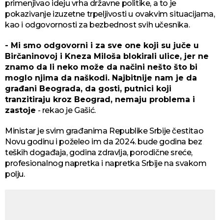
primenjivao ideju vrha državne politike, a to je
pokazivanje izuzetne trpeljivosti u ovakvim situacijama,
kao i odgovornosti za bezbednost svih učesnika.
- Mi smo odgovorni i za sve one koji su juče u
Birčaninovoj i Kneza Miloša blokirali ulice, jer ne
znamo da li neko može da načini nešto što bi
moglo njima da naškodi. Najbitnije nam je da
građani Beograda, da gosti, putnici koji
tranzitiraju kroz Beograd, nemaju problema i
zastoje
- rekao je Gašić.
Ministar je svim građanima Republike Srbije čestitao
Novu godinu i poželeo im da 2024. bude godina bez
teških događaja, godina zdravlja, porodične sreće,
profesionalnog napretka i napretka Srbije na svakom
polju.