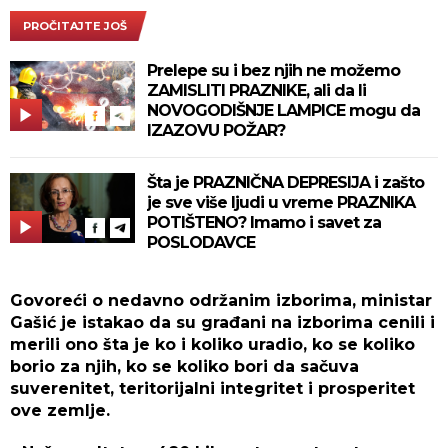
PROČITAJTE JOŠ
Prelepe su i bez njih ne možemo
ZAMISLITI PRAZNIKE, ali da li
NOVOGODIŠNJE LAMPICE mogu da
IZAZOVU POŽAR?
Šta je PRAZNIČNA DEPRESIJA i zašto
je sve više ljudi u vreme PRAZNIKA
POTIŠTENO? Imamo i savet za
POSLODAVCE
Govoreći o nedavno održanim izborima, ministar
Gašić je istakao da su građani na izborima cenili i
merili ono šta je ko i koliko uradio, ko se koliko
borio za njih, ko se koliko bori da sačuva
suverenitet, teritorijalni integritet i prosperitet
ove zemlje.