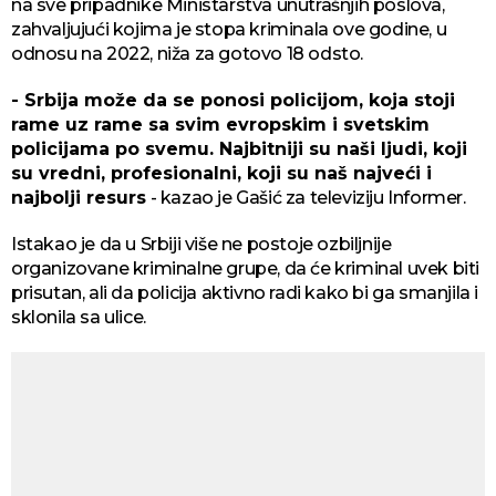
na sve pripadnike Ministarstva unutrašnjih poslova,
zahvaljujući kojima je stopa kriminala ove godine, u
odnosu na 2022, niža za gotovo 18 odsto.
- Srbija može da se ponosi policijom, koja stoji
rame uz rame sa svim evropskim i svetskim
policijama po svemu. Najbitniji su naši ljudi, koji
su vredni, profesionalni, koji su naš najveći i
najbolji resurs
- kazao je Gašić za televiziju Informer.
Istakao je da u Srbiji više ne postoje ozbiljnije
organizovane kriminalne grupe, da će kriminal uvek biti
prisutan, ali da policija aktivno radi kako bi ga smanjila i
sklonila sa ulice.