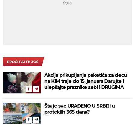
PROČITAJTE JOŠ
Akcija prikupljanja paketića za decu
na KiM traje do 15. januara:Darujte i
ulepšajte praznike sebi i DRUGIMA
Šta je sve URAĐENO U SRBIJI u
proteklih 365 dana?