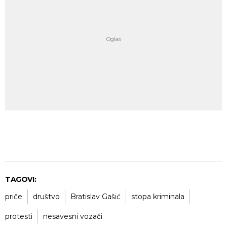
TAGOVI:
priče
društvo
Bratislav Gašić
stopa kriminala
protesti
nesavesni vozači