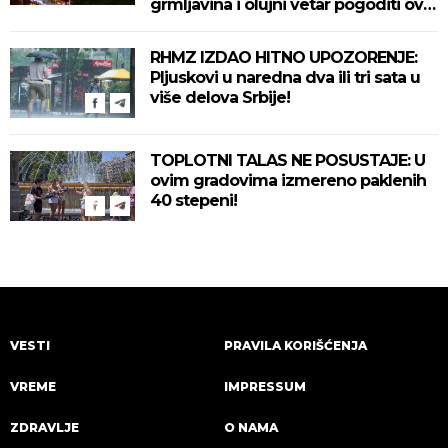
grmljavina i olujni vetar pogoditi ove
delove zemlje!
RHMZ IZDAO HITNO UPOZORENJE:
Pljuskovi u naredna dva ili tri sata u
više delova Srbije!
TOPLOTNI TALAS NE POSUSTAJE: U
ovim gradovima izmereno paklenih
40 stepeni!
VESTI
PRAVILA KORIŠĆENJA
VREME
IMPRESSUM
ZDRAVLJE
O NAMA