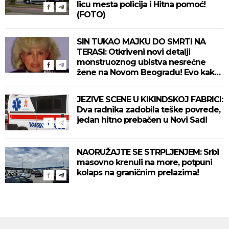
licu mesta policija i Hitna pomoć!
(FOTO)
SIN TUKAO MAJKU DO SMRTI NA
TERASI: Otkriveni novi detalji
monstruoznog ubistva nesrećne
žene na Novom Beogradu! Evo kako
se ubica branio!
JEZIVE SCENE U KIKINDSKOJ FABRICI:
Dva radnika zadobila teške povrede,
jedan hitno prebačen u Novi Sad!
NAORUŽAJTE SE STRPLJENJEM: Srbi
masovno krenuli na more, potpuni
kolaps na graničnim prelazima!