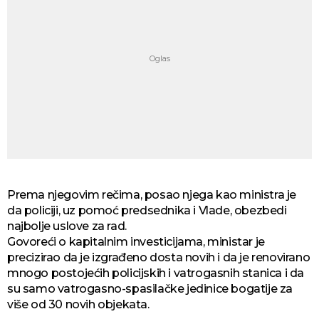
Prema njegovim rečima, posao njega kao ministra je
da policiji, uz pomoć predsednika i Vlade, obezbedi
najbolje uslove za rad.
Govoreći o kapitalnim investicijama, ministar je
precizirao da je izgrađeno dosta novih i da je renovirano
mnogo postojećih policijskih i vatrogasnih stanica i da
su samo vatrogasno-spasilačke jedinice bogatije za
više od 30 novih objekata.