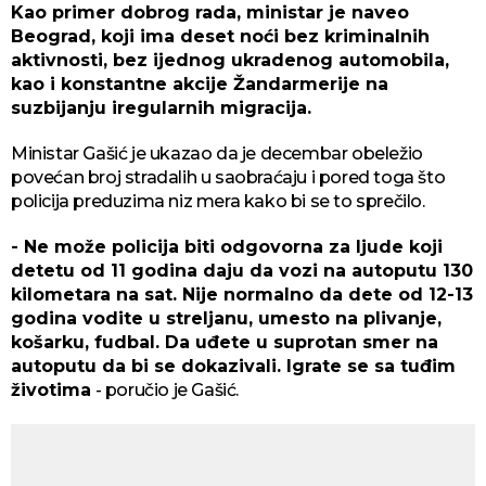
Kao primer dobrog rada, ministar je naveo
Beograd, koji ima deset noći bez kriminalnih
aktivnosti, bez ijednog ukradenog automobila,
kao i konstantne akcije Žandarmerije na
suzbijanju iregularnih migracija.
Ministar Gašić je ukazao da je decembar obeležio
povećan broj stradalih u saobraćaju i pored toga što
policija preduzima niz mera kako bi se to sprečilo.
- Ne može policija biti odgovorna za ljude koji
detetu od 11 godina daju da vozi na autoputu 130
kilometara na sat. Nije normalno da dete od 12-13
godina vodite u streljanu, umesto na plivanje,
košarku, fudbal. Da uđete u suprotan smer na
autoputu da bi se dokazivali. Igrate se sa tuđim
životima
- poručio je Gašić.