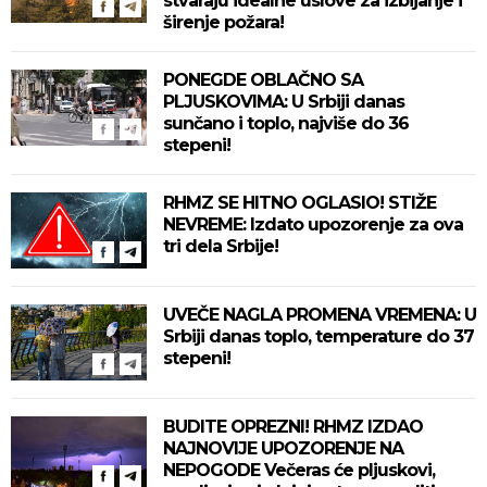
stvaraju idealne uslove za izbijanje i
širenje požara!
PONEGDE OBLAČNO SA
PLJUSKOVIMA: U Srbiji danas
sunčano i toplo, najviše do 36
stepeni!
RHMZ SE HITNO OGLASIO! STIŽE
NEVREME: Izdato upozorenje za ova
tri dela Srbije!
UVEČE NAGLA PROMENA VREMENA: U
Srbiji danas toplo, temperature do 37
stepeni!
BUDITE OPREZNI! RHMZ IZDAO
NAJNOVIJE UPOZORENJE NA
NEPOGODE Večeras će pljuskovi,