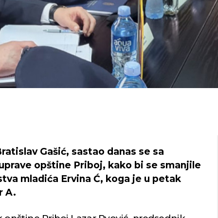
ratislav Gašić, sastao danas se sa
prave opštine Priboj, kako bi se smanjile
stva mladića Ervina Ć, koga je u petak
r A.