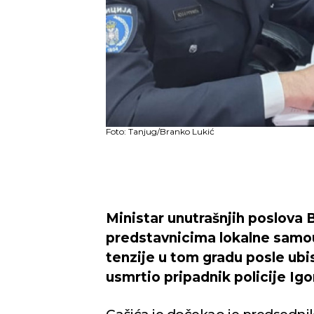
Foto: Tanjug/Branko Lukić
Ministar unutrašnjih poslova B
predstavnicima lokalne samou
tenzije u tom gradu posle ubi
usmrtio pripadnik policije Igo