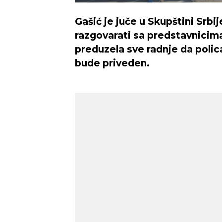
Gašić je juče u Skupštini Srbij
razgovarati sa predstavnicima
preduzela sve radnje da polic
bude priveden.