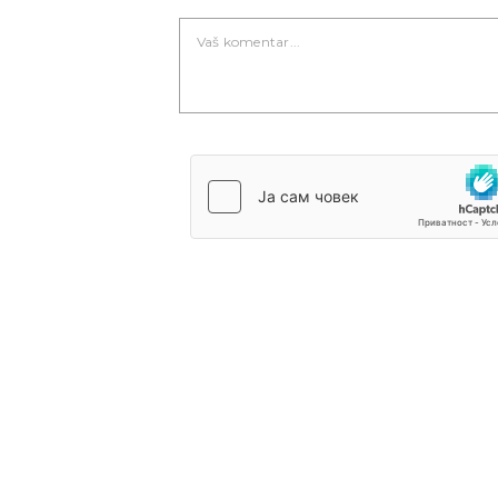
Novi Sad
Vedro nebo
Mest
25
Min temp:
23
°C
°C
Max temp:
37
°C
Vetar:
3
m/s
Vlažnost:
58
%