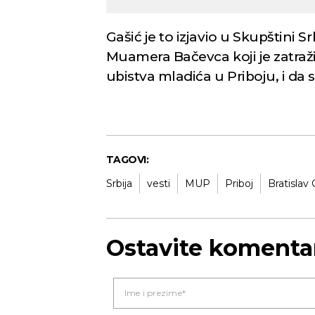
Gašić je to izjavio u Skupštini 
Muamera Bačevca koji je zatraži
ubistva mladića u Priboju, i da s
TAGOVI:
Srbija
vesti
MUP
Priboj
Bratislav 
Ostavite komenta