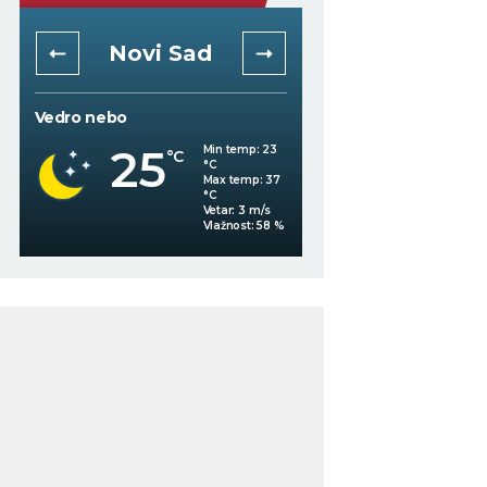
Novi Sad
Niš
Vedro nebo
Mestimično oblačno
25
Min temp:
23
°C
°C
25
°C
Max temp:
37
°C
Vetar:
3
m/s
%
Vlažnost:
58
%