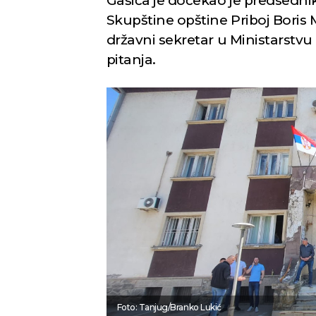
Gašića je dočekao je predsednik
Skupštine opštine Priboj Boris 
državni sekretar u Ministarstvu 
pitanja.
Foto: Tanjug/Branko Lukić