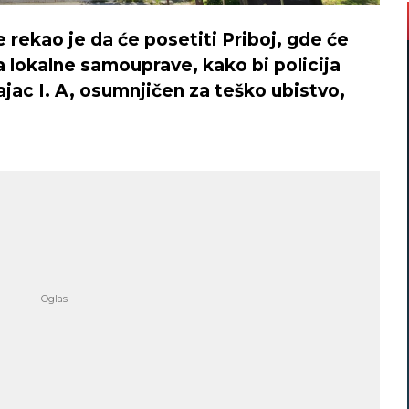
e rekao je da će posetiti Priboj, gde će
 lokalne samouprave, kako bi policija
ajac I. A, osumnjičen za teško ubistvo,