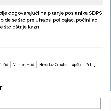
Srbije odgovarajući na pitanje poslanika SDPS
o da se što pre uhapsi policajac, počinilac
e što oštrije kazni.
Gašić
Veselin Milić
Ninoslav Cmolić
opština Priboj
r