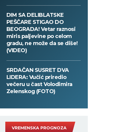
DIM SA DELIBLATSKE
PEŠČARE STIGAO DO
BEOGRADA! Vetar raznosi
miris paljevine po celom
gradu, ne može da se diše!
(VIDEO)
SRDAČAN SUSRET DVA
LIDERA: Vučić priredio
večeru u čast Volodimira
Zelenskog (FOTO)
VREMENSKA PROGNOZA