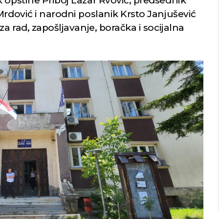
 opštine Priboj Lazar Rvović, predsednik
Mrdović i narodni poslanik Krsto Janjušević
za rad, zapošljavanje, boračka i socijalna