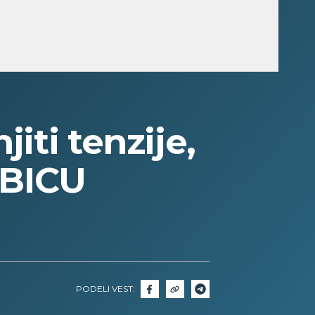
iti tenzije,
UBICU
PODELI VEST: