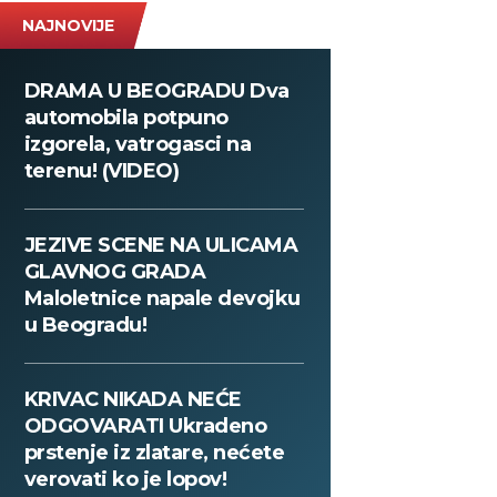
NAJNOVIJE
DRAMA U BEOGRADU Dva
automobila potpuno
izgorela, vatrogasci na
terenu! (VIDEO)
JEZIVE SCENE NA ULICAMA
GLAVNOG GRADA
Maloletnice napale devojku
u Beogradu!
KRIVAC NIKADA NEĆE
ODGOVARATI Ukradeno
prstenje iz zlatare, nećete
verovati ko je lopov!