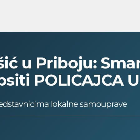
ić u Priboju: Smanj
apsiti POLICAJCA 
predstavnicima lokalne samouprave