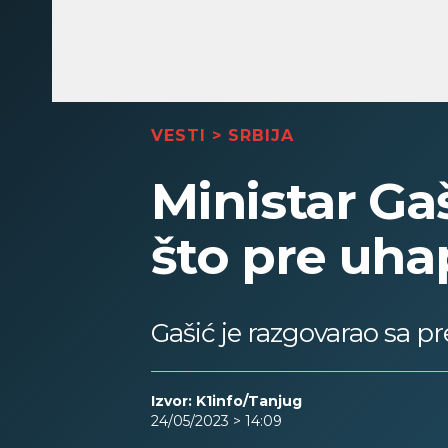
VESTI
>
SRBIJA
Ministar Gaš
što pre uh
Gašić je razgovarao sa 
Izvor: K1info/Tanjug
24/05/2023 > 14:09