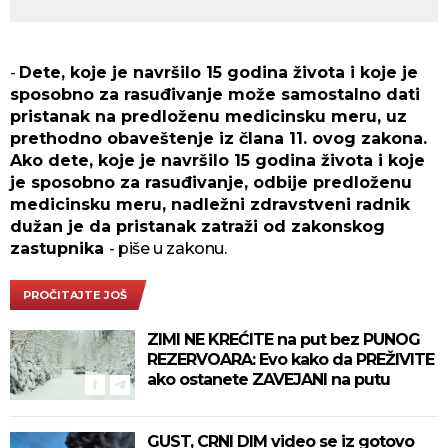
-
Dete, koje je navršilo 15 godina života i koje je
sposobno za rasuđivanje može samostalno dati
pristanak na predloženu medicinsku meru, uz
prethodno obaveštenje iz člana 11. ovog zakona.
Ako dete, koje je navršilo 15 godina života i koje
je sposobno za rasuđivanje, odbije predloženu
medicinsku meru, nadležni zdravstveni radnik
dužan je da pristanak zatraži od zakonskog
zastupnika
- piše u zakonu.
PROČITAJTE JOŠ
ZIMI NE KREĆITE na put bez PUNOG
REZERVOARA: Evo kako da PREŽIVITE
ako ostanete ZAVEJANI na putu
GUST, CRNI DIM video se iz gotovo