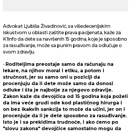
Advokat Ljubiša Živadinović, sa višedecenijskim
iskustvom u oblasti zaštite prava pacijenata, kaže za
K1info da dete sa navršenih 15 godina, koje je sposobno
za rasuđivanje, može sa punim pravom da odlučuje o
svom zdravlju.
-
Roditeljima preostaje samo da računaju na
lekare, na njihov moral i etiku, a potom i
stručnost, jer su samo oni u poziciji da
procenjuju da li dete može samo da donosi
odluke i šta je najbolje za njegovo zdravlje.
Zakon kaže da devojčica od 15 godina koja poželi
da ima veće grudi ode kod plastičnog hirurga i
on bez ikakvih sankcija to može da učini, jer on i
procenjuje da li je dete sposobno za rasuđivanje.
Isto je i sa prekidima trudnoće, i ako ćemo po
"slovu zakona" devojčice samostalno mogu da