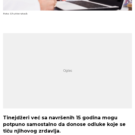
Foto: Shutterstock
Tinejdžeri već sa navršenih 15 godina mogu
potpuno samostalno da donose odluke koje se
tiču njihovog zrdavlja.