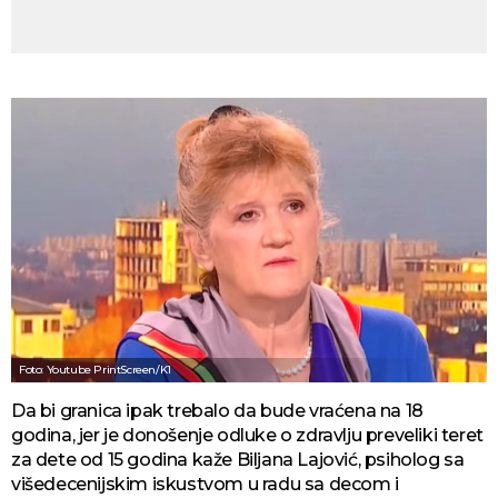
Foto: Youtube PrintScreen/K1
Da bi granica ipak trebalo da bude vraćena na 18
godina, jer je donošenje odluke o zdravlju preveliki teret
za dete od 15 godina kaže Biljana Lajović, psiholog sa
višedecenijskim iskustvom u radu sa decom i