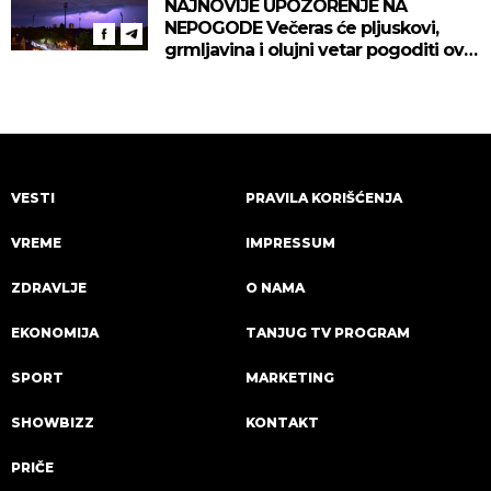
NAJNOVIJE UPOZORENJE NA
NEPOGODE Večeras će pljuskovi,
grmljavina i olujni vetar pogoditi ove
delove zemlje!
VESTI
PRAVILA KORIŠĆENJA
VREME
IMPRESSUM
ZDRAVLJE
O NAMA
EKONOMIJA
TANJUG TV PROGRAM
SPORT
MARKETING
SHOWBIZZ
KONTAKT
PRIČE