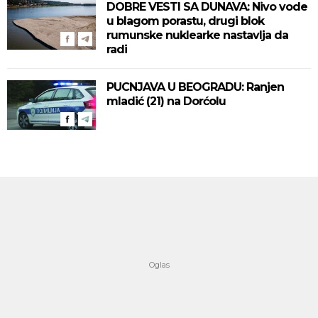
DOBRE VESTI SA DUNAVA: Nivo vode
u blagom porastu, drugi blok
rumunske nuklearke nastavlja da
radi
PUCNJAVA U BEOGRADU: Ranjen
mladić (21) na Dorćolu