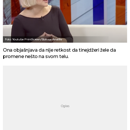
Foto: Youtube PrintScreen/Bolnica Analife
Ona objašnjava da nije retkost da tinejdžeri žele da
promene nešto na svom telu.