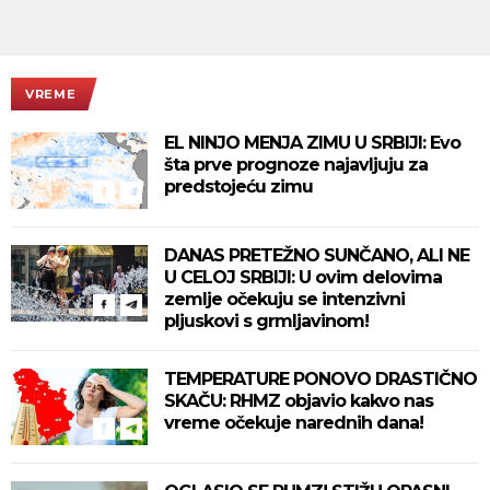
VREME
EL NINJO MENJA ZIMU U SRBIJI: Evo
šta prve prognoze najavljuju za
predstojeću zimu
DANAS PRETEŽNO SUNČANO, ALI NE
U CELOJ SRBIJI: U ovim delovima
zemlje očekuju se intenzivni
pljuskovi s grmljavinom!
TEMPERATURE PONOVO DRASTIČNO
SKAČU: RHMZ objavio kakvo nas
vreme očekuje narednih dana!