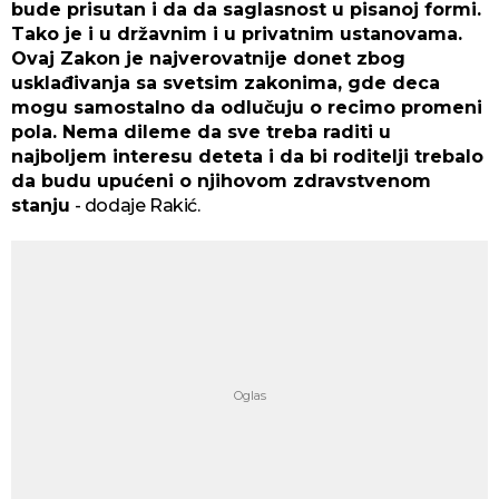
bude prisutan i da da saglasnost u pisanoj formi.
Tako je i u državnim i u privatnim ustanovama.
Ovaj Zakon je najverovatnije donet zbog
usklađivanja sa svetsim zakonima, gde deca
mogu samostalno da odlučuju o recimo promeni
pola. Nema dileme da sve treba raditi u
najboljem interesu deteta i da bi roditelji trebalo
da budu upućeni o njihovom zdravstvenom
stanju
- dodaje Rakić.