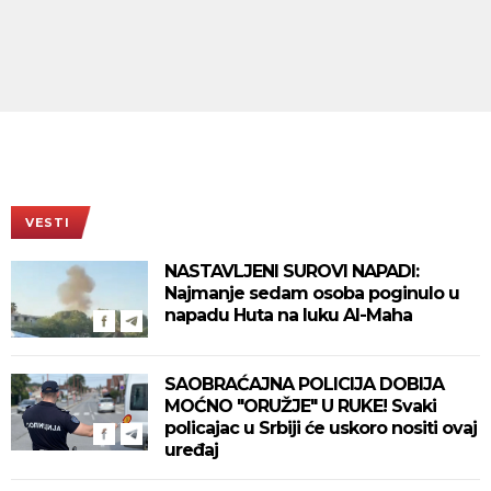
VESTI
NASTAVLJENI SUROVI NAPADI:
Najmanje sedam osoba poginulo u
napadu Huta na luku Al-Maha
SAOBRAĆAJNA POLICIJA DOBIJA
MOĆNO "ORUŽJE" U RUKE! Svaki
policajac u Srbiji će uskoro nositi ovaj
uređaj