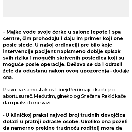
- Majke vode svoje ćerke u salone lepote i spa
centre, čim prohodaju i daju im primer koji one
posle slede. U našoj ordinaciji pre bilo koje
intervencije pacijent napismeno dobije spisak
svih rizika i mogućih skrivenih posledica koji su
moguće posle operacije. Dešava se da i odrasli
žele da odustanu nakon ovog upozorenja
- dodaje
ona.
Pravo na samostalnost tinejdžeri imaju i kada je o
abortusu reč. Međutim, ginekolog Snežana Rakić kaže
da u praksi to ne važi.
-
U kliničkoj praksi najveći broj trudnih devojčica
dolazi u pratnji odrasle osobe. Ukoliko ona poželi
da namerno prekine trudnoću roditelj mora da