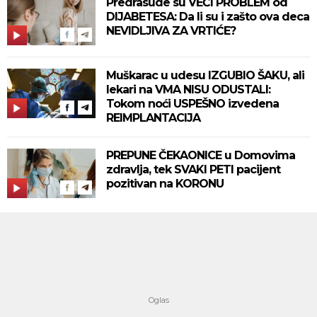
Predrasude su VEĆI PROBLEM od
DIJABETESA: Da li su i zašto ova deca
NEVIDLJIVA ZA VRTIĆE?
Muškarac u udesu IZGUBIO ŠAKU, ali
lekari na VMA NISU ODUSTALI:
Tokom noći USPEŠNO izvedena
REIMPLANTACIJA
PREPUNE ČEKAONICE u Domovima
zdravlja, tek SVAKI PETI pacijent
pozitivan na KORONU