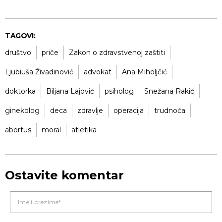
TAGOVI:
društvo
priče
Zakon o zdravstvenoj zaštiti
Ljubiuša Živadinović
advokat
Ana Miholjčić
doktorka
Biljana Lajović
psiholog
Snežana Rakić
ginekolog
deca
zdravlje
operacija
trudnoća
abortus
moral
atletika
Ostavite komentar