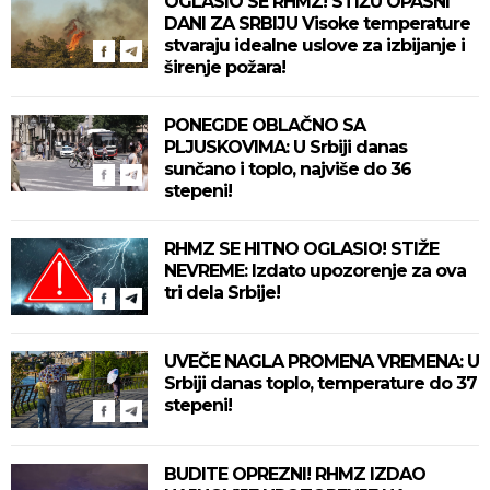
OGLASIO SE RHMZ! STIŽU OPASNI
DANI ZA SRBIJU Visoke temperature
stvaraju idealne uslove za izbijanje i
širenje požara!
PONEGDE OBLAČNO SA
PLJUSKOVIMA: U Srbiji danas
sunčano i toplo, najviše do 36
stepeni!
RHMZ SE HITNO OGLASIO! STIŽE
NEVREME: Izdato upozorenje za ova
tri dela Srbije!
UVEČE NAGLA PROMENA VREMENA: U
Srbiji danas toplo, temperature do 37
stepeni!
BUDITE OPREZNI! RHMZ IZDAO