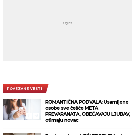
POVEZANE VESTI
ROMANTIČNA PODVALA: Usamljene
osobe sve češće META
PREVARANATA, OBEĆAVAJU LJUBAV,
otimaju novac