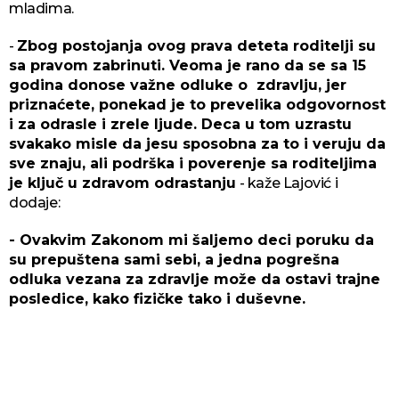
mladima.
-
Zbog postojanja ovog prava deteta roditelji su
sa pravom zabrinuti. Veoma je rano da se sa 15
godina donose važne odluke o zdravlju, jer
priznaćete, ponekad je to prevelika odgovornost
i za odrasle i zrele ljude. Deca u tom uzrastu
svakako misle da jesu sposobna za to i veruju da
sve znaju, ali podrška i poverenje sa roditeljima
je ključ u zdravom odrastanju
- kaže Lajović i
dodaje:
- Ovakvim Zakonom mi šaljemo deci poruku da
su prepuštena sami sebi, a jedna pogrešna
odluka vezana za zdravlje može da ostavi trajne
posledice, kako fizičke tako i duševne.