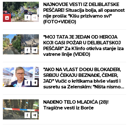
NAJNOVIJE VESTI IZ DELIBLATSKE
PEŠČARE! Situacija bolja, ali opasnost
nije prošla: "Kišu prizivamo svi"
(FOTO+VIDEO)
"MOJ TATA JE JEDAN OD HEROJA
KOJI GASI POŽAR U DELIBLATSKOJ
PEŠČARI" Za K1info otkriva stanje iza
vatrene linije (VIDEO)
"AKO NA VLAST DOĐU BLOKADERI,
SRBIJU ČEKAJU BEZNAĐE, ČEMER,
JAD" Vučić o kritikama bivše vlasti i
susretu sa Zelenskim: "Ništa nismo
izgubili, ne uvodimo sankcije Rusiji"
(VIDEO)
NAĐENO TELO MLADIĆA (28)!
Tragične vesti iz Borče