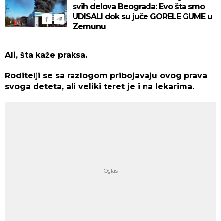
svih delova Beograda: Evo šta smo
UDISALI dok su juče GORELE GUME u
Zemunu
Ali, šta kaže praksa.
Roditelji se sa razlogom pribojavaju ovog prava
svoga deteta, ali veliki teret je i na lekarima.