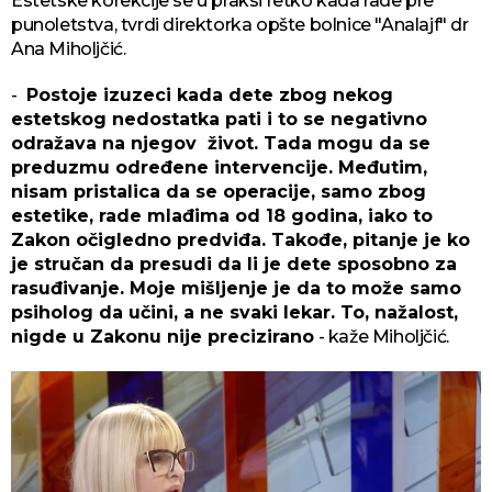
Estetske korekcije se u praksi retko kada rade pre
punoletstva, tvrdi direktorka opšte bolnice "Analajf" dr
Ana Miholjčić.
-
Postoje izuzeci kada dete zbog nekog
estetskog nedostatka pati i to se negativno
odražava na njegov život. Tada mogu da se
preduzmu određene intervencije. Međutim,
nisam pristalica da se operacije, samo zbog
estetike, rade mlađima od 18 godina, iako to
Zakon očigledno predviđa. Takođe, pitanje je ko
je stručan da presudi da li je dete sposobno za
rasuđivanje. Moje mišljenje je da to može samo
psiholog da učini, a ne svaki lekar. To, nažalost,
nigde u Zakonu nije precizirano
- kaže Miholjčić.