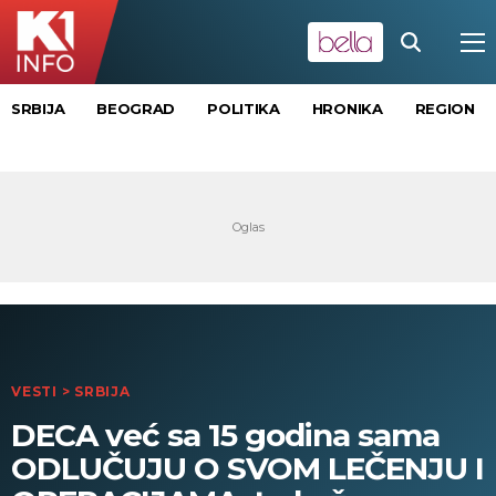
SRBIJA
BEOGRAD
POLITIKA
HRONIKA
REGION
VESTI
>
SRBIJA
DECA već sa 15 godina sama
ODLUČUJU O SVOM LEČENJU I