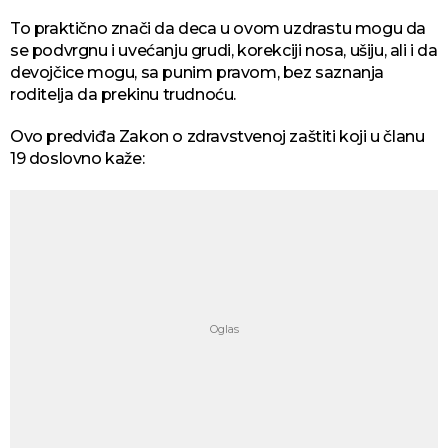
To praktično znači da deca u ovom uzdrastu mogu da
se podvrgnu i uvećanju grudi, korekciji nosa, ušiju, ali i da
devojčice mogu, sa punim pravom, bez saznanja
roditelja da prekinu trudnoću.
Ovo predviđa Zakon o zdravstvenoj zaštiti koji u članu
19 doslovno kaže: