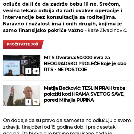
odluče da li će da zadrže bebu ili ne. Srećom,
većina lekara odbija da radi ovakve operacije i
intervencije bez konsultacija sa roditeljima.
Naravno i nažalost ima i onih drugih, kojima je
samo finansijsko pokriće važno
- kaže Živadinović.
PROČITAJTE JOŠ
MTS Dvorana: 50.000 evra za
BEOGRADSKO PROLEĆE koje je dao
RTS - NE POSTOJE
Matija Bećković: TESLIN PRAH treba
položiti kod HRAMA SVETOG SAVE,
pored Mihajla PUPINA
On dodaje da su pravo da samostalno odlučuju o svom
zdravlju tinejdžeri od 15 godina dobili pre desetak
godina. Da bi sve bilo pravno regulisano, tada je