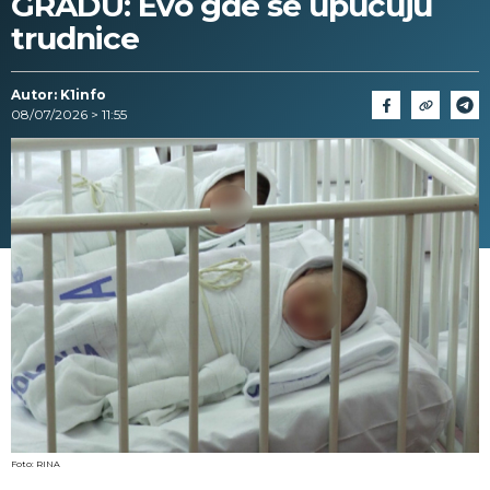
GRADU: Evo gde se upućuju
trudnice
Autor: K1info
08/07/2026 > 11:55
Foto: RINA