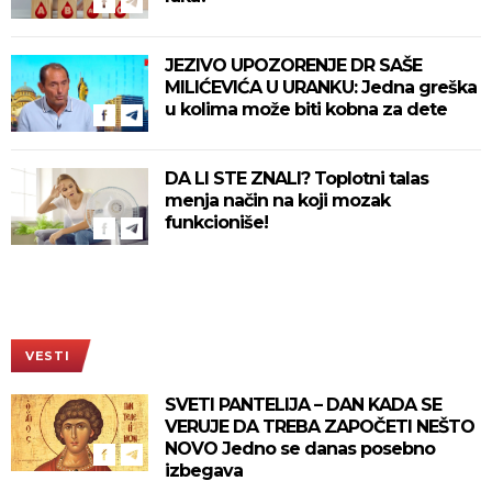
JEZIVO UPOZORENJE DR SAŠE
MILIĆEVIĆA U URANKU: Jedna greška
u kolima može biti kobna za dete
DA LI STE ZNALI? Toplotni talas
menja način na koji mozak
funkcioniše!
VESTI
SVETI PANTELIJA – DAN KADA SE
VERUJE DA TREBA ZAPOČETI NEŠTO
NOVO Jedno se danas posebno
izbegava