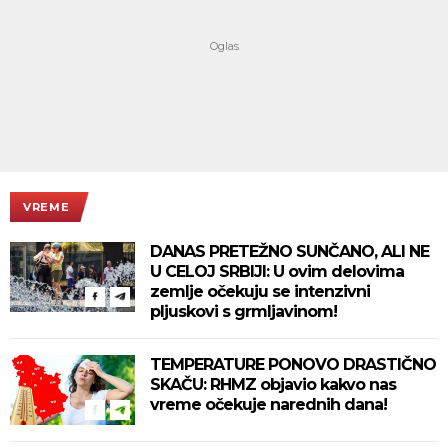
VREME
DANAS PRETEŽNO SUNČANO, ALI NE
U CELOJ SRBIJI: U ovim delovima
zemlje očekuju se intenzivni
pljuskovi s grmljavinom!
TEMPERATURE PONOVO DRASTIČNO
SKAČU: RHMZ objavio kakvo nas
vreme očekuje narednih dana!