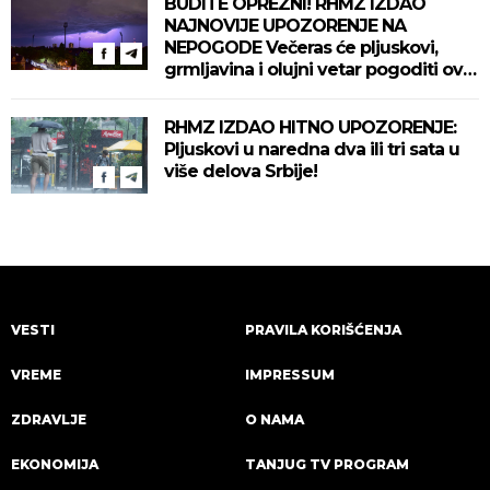
BUDITE OPREZNI! RHMZ IZDAO
NAJNOVIJE UPOZORENJE NA
NEPOGODE Večeras će pljuskovi,
grmljavina i olujni vetar pogoditi ove
delove zemlje!
RHMZ IZDAO HITNO UPOZORENJE:
Pljuskovi u naredna dva ili tri sata u
više delova Srbije!
VESTI
PRAVILA KORIŠĆENJA
VREME
IMPRESSUM
ZDRAVLJE
O NAMA
EKONOMIJA
TANJUG TV PROGRAM