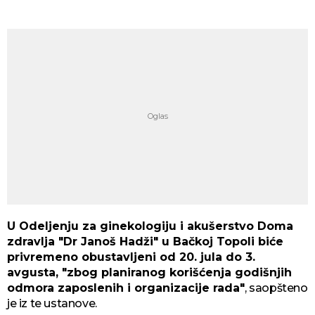
U Odeljenju za ginekologiju i akušerstvo Doma
zdravlja "Dr Janoš Hadži" u Bačkoj Topoli biće
privremeno obustavljeni od 20. jula do 3.
avgusta, "zbog planiranog korišćenja godišnjih
odmora zaposlenih i organizacije rada"
, saopšteno
je iz te ustanove.