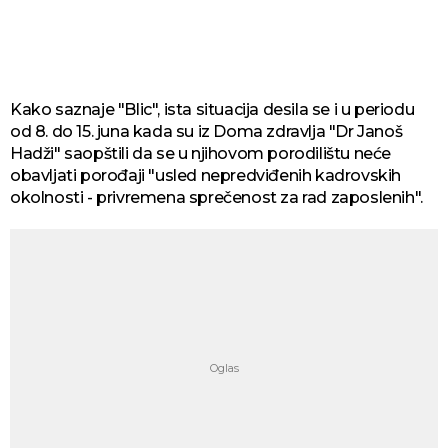
Kako saznaje "Blic", ista situacija desila se i u periodu
od 8. do 15. juna kada su iz Doma zdravlja "Dr Janoš
Hadži" saopštili da se u njihovom porodilištu neće
obavljati porođaji "usled nepredviđenih kadrovskih
okolnosti - privremena sprečenost za rad zaposlenih".