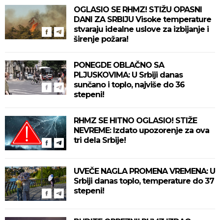
OGLASIO SE RHMZ! STIŽU OPASNI
DANI ZA SRBIJU Visoke temperature
stvaraju idealne uslove za izbijanje i
širenje požara!
PONEGDE OBLAČNO SA
PLJUSKOVIMA: U Srbiji danas
sunčano i toplo, najviše do 36
stepeni!
RHMZ SE HITNO OGLASIO! STIŽE
NEVREME: Izdato upozorenje za ova
tri dela Srbije!
UVEČE NAGLA PROMENA VREMENA: U
Srbiji danas toplo, temperature do 37
stepeni!