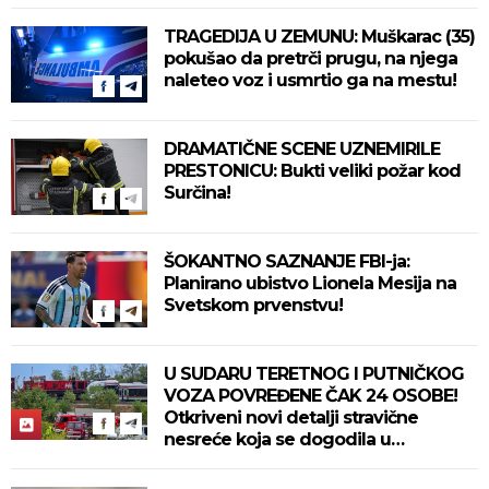
TRAGEDIJA U ZEMUNU: Muškarac (35)
pokušao da pretrči prugu, na njega
naleteo voz i usmrtio ga na mestu!
DRAMATIČNE SCENE UZNEMIRILE
PRESTONICU: Bukti veliki požar kod
Surčina!
ŠOKANTNO SAZNANJE FBI-ja:
Planirano ubistvo Lionela Mesija na
Svetskom prvenstvu!
U SUDARU TERETNOG I PUTNIČKOG
VOZA POVREĐENE ČAK 24 OSOBE!
Otkriveni novi detalji stravične
nesreće koja se dogodila u
Bjelovaru! (FOTO)