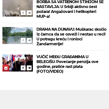
BORBA SA VATRENOM STIHIJOM SE
NASTAVLJA: U Srbiji aktivno šest
požara! Angažovani i helikopteri
MUP-a!
DRAMA NA DUNAVU: Muškarac skočio
iz čamca da se osveži i nestao u reci!
U potragu kreću i ronioci
Žandarmerije!
VUČIĆ MEĐU GRAĐANIMA U
BELEGIŠU: Povećanje penzija ove
godine, pratiće rast plata
(FOTO/VIDEO)