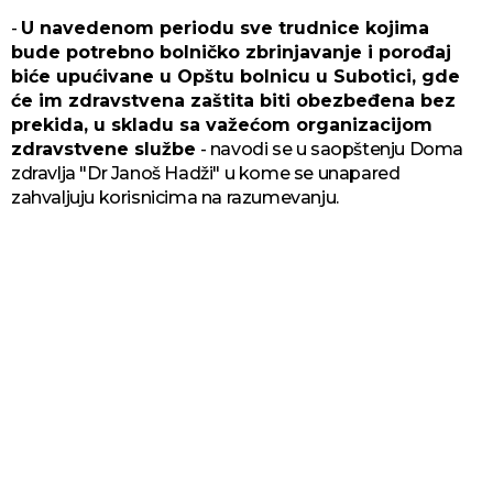
-
U navedenom periodu sve trudnice kojima
bude potrebno bolničko zbrinjavanje i porođaj
biće upućivane u Opštu bolnicu u Subotici, gde
će im zdravstvena zaštita biti obezbeđena bez
prekida, u skladu sa važećom organizacijom
zdravstvene službe
- navodi se u saopštenju Doma
zdravlja "Dr Janoš Hadži" u kome se unapared
zahvaljuju korisnicima na razumevanju.