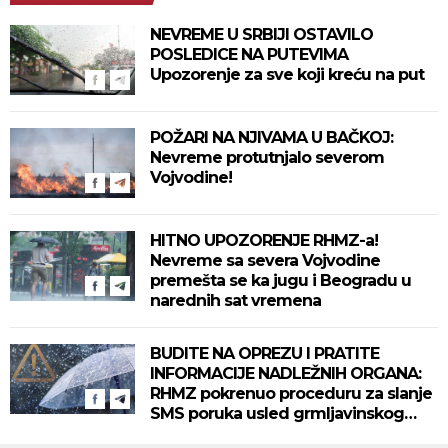
NEVREME U SRBIJI OSTAVILO
POSLEDICE NA PUTEVIMA
Upozorenje za sve koji kreću na put
POŽARI NA NJIVAMA U BAČKOJ:
Nevreme protutnjalo severom
Vojvodine!
HITNO UPOZORENJE RHMZ-a!
Nevreme sa severa Vojvodine
premešta se ka jugu i Beogradu u
narednih sat vremena
BUDITE NA OPREZU I PRATITE
INFORMACIJE NADLEŽNIH ORGANA:
RHMZ pokrenuo proceduru za slanje
SMS poruka usled grmljavinskog
nevremena koje se očekuje