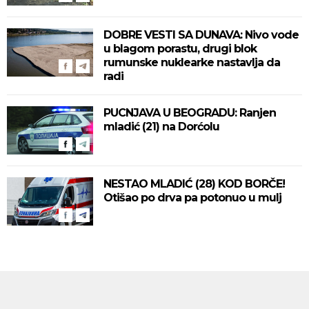
DOBRE VESTI SA DUNAVA: Nivo vode
u blagom porastu, drugi blok
rumunske nuklearke nastavlja da
radi
PUCNJAVA U BEOGRADU: Ranjen
mladić (21) na Dorćolu
NESTAO MLADIĆ (28) KOD BORČE!
Otišao po drva pa potonuo u mulj