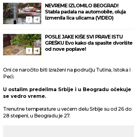
NEVREME IZLOMILO BEOGRAD!
Stabla padala na automobile, oluja
izmenila lica ulicama (VIDEO)
POSLE JAKE KIŠE SVI PRAVE ISTU
GREŠKU Evo kako da spasite dvorište
od nove poplave!
Oni će naročito biti izraženi na području Tutina, Istoka i
Peći.
U ostalim predelima Srbije i u Beogradu očekuje
se vedro vreme.
Trenutne temperature u većem delu Srbije su od 26 do
28 stepeni, u Beogradu je 27.