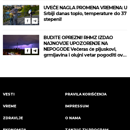
UVEČE NAGLA PROMENA VREMENA: U
Srbiji danas toplo, temperature do 37
stepeni!
BUDITE OPREZNI! RHMZ IZDAO
NAJNOVIJE UPOZORENJE NA
NEPOGODE Večeras će pljuskovi,
grmljavina i olujni vetar pogoditi ove
delove zemlje!
VESTI
PRAVILA KORIŠĆENJA
VREME
IMPRESSUM
ZDRAVLJE
O NAMA
EKONOMIJA
TANJUG TV PROGRAM