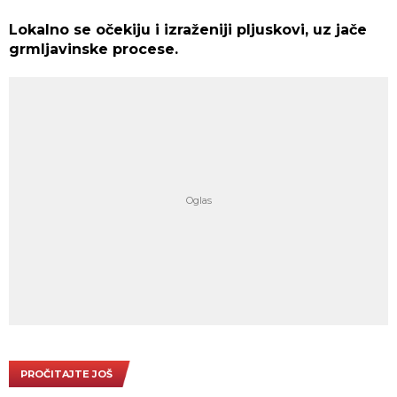
Lokalno se očekiju i izraženiji pljuskovi, uz jače
grmljavinske procese.
PROČITAJTE JOŠ