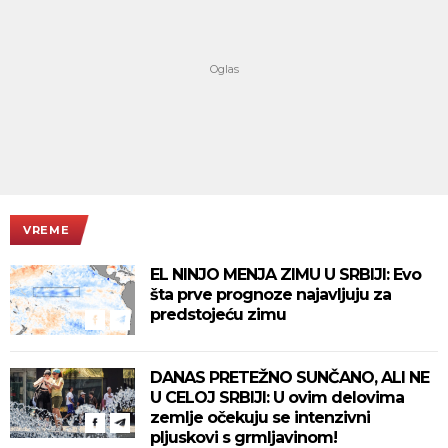
VREME
EL NINJO MENJA ZIMU U SRBIJI: Evo
šta prve prognoze najavljuju za
predstojeću zimu
DANAS PRETEŽNO SUNČANO, ALI NE
U CELOJ SRBIJI: U ovim delovima
zemlje očekuju se intenzivni
pljuskovi s grmljavinom!