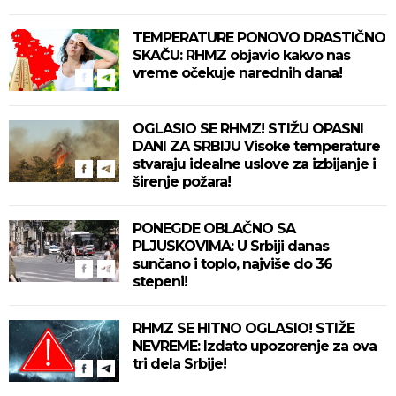
TEMPERATURE PONOVO DRASTIČNO
SKAČU: RHMZ objavio kakvo nas
vreme očekuje narednih dana!
OGLASIO SE RHMZ! STIŽU OPASNI
DANI ZA SRBIJU Visoke temperature
stvaraju idealne uslove za izbijanje i
širenje požara!
PONEGDE OBLAČNO SA
PLJUSKOVIMA: U Srbiji danas
sunčano i toplo, najviše do 36
stepeni!
RHMZ SE HITNO OGLASIO! STIŽE
NEVREME: Izdato upozorenje za ova
tri dela Srbije!