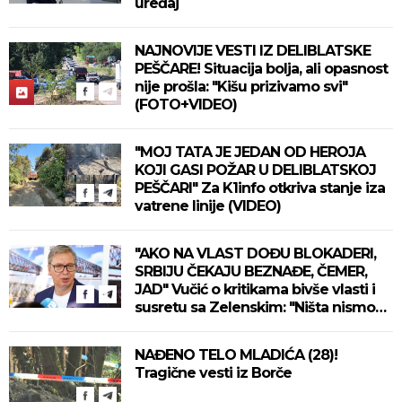
uređaj
NAJNOVIJE VESTI IZ DELIBLATSKE
PEŠČARE! Situacija bolja, ali opasnost
nije prošla: "Kišu prizivamo svi"
(FOTO+VIDEO)
"MOJ TATA JE JEDAN OD HEROJA
KOJI GASI POŽAR U DELIBLATSKOJ
PEŠČARI" Za K1info otkriva stanje iza
vatrene linije (VIDEO)
"AKO NA VLAST DOĐU BLOKADERI,
SRBIJU ČEKAJU BEZNAĐE, ČEMER,
JAD" Vučić o kritikama bivše vlasti i
susretu sa Zelenskim: "Ništa nismo
izgubili, ne uvodimo sankcije Rusiji"
(VIDEO)
NAĐENO TELO MLADIĆA (28)!
Tragične vesti iz Borče