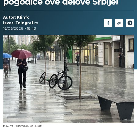
pogodiće ove delove Srbije!
Autor: K1info
Izvor: Telegraf.rs
16/06/2026 > 18:43
Foto: TANJUG/BRANKO LUKIĆ