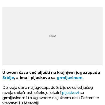
U ovom času već pljušti na krajnjem jugozapadu
Srbije
, a ima i pljuskova sa
grmljavinom
.
Do kraja dana na jugozapadu Srbije se usled jačeg
ravoja oblačnosti očekuju lokalni
pljuskovi
sa
grmljavinom i to uglavnom na južnom delu Pešterske
visoravni i u Metohiji.