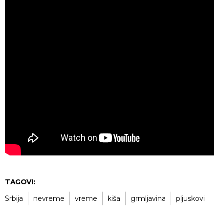
TAGOVI:
Srbija
nevreme
vreme
kiša
grmljavina
pljuskovi