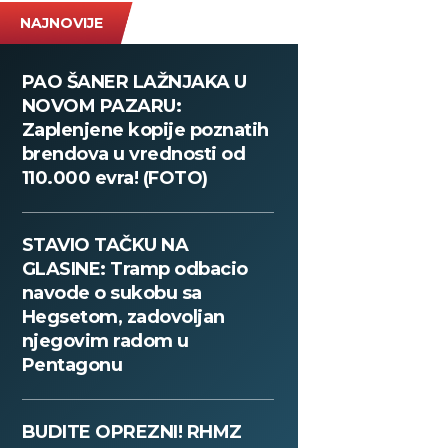
NAJNOVIJE
PAO ŠANER LAŽNJAKA U
NOVOM PAZARU:
Zaplenjene kopije poznatih
brendova u vrednosti od
110.000 evra! (FOTO)
STAVIO TAČKU NA
GLASINE: Tramp odbacio
navode o sukobu sa
Hegsetom, zadovoljan
njegovim radom u
Pentagonu
BUDITE OPREZNI! RHMZ