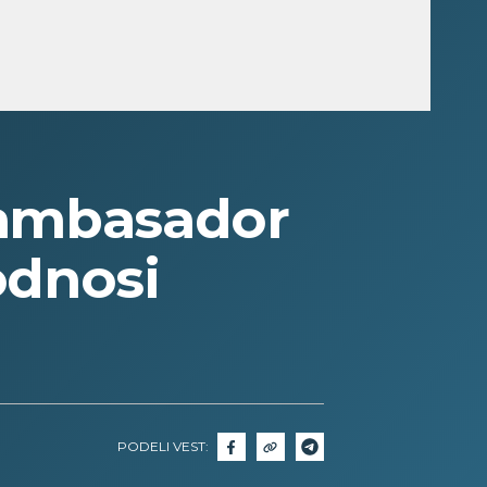
i ambasador
odnosi
PODELI VEST: