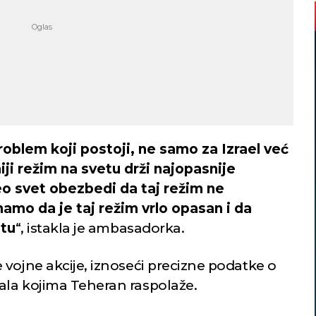
problem koji postoji, ne samo za Izrael već
iji režim na svetu drži najopasnije
o svet obezbedi da taj režim ne
amo da je taj režim vrlo opasan i da
etu
“, istakla je ambasadorka.
vojne akcije, iznoseći precizne podatke o
ala kojima Teheran raspolaže.