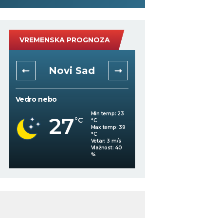
VREMENSKA PROGNOZA
Novi Sad
Niš
Vedro nebo
Mestimično oblačno
Min temp:
23
27
°C
°C
26
°C
Max temp:
39
°C
Vetar:
3
m/s
Vlažnost:
40
%