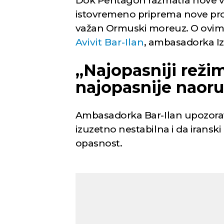
Dok Pentagon razmatra nove vo
istovremeno priprema nove pro
važan Ormuski moreuz. O ovi
Avivit Bar-Ilan
, ambasadorka Izr
„Najopasniji režim
najopasnije naoru
Ambasadorka Bar-Ilan upozorava
izuzetno nestabilna i da iransk
opasnost.