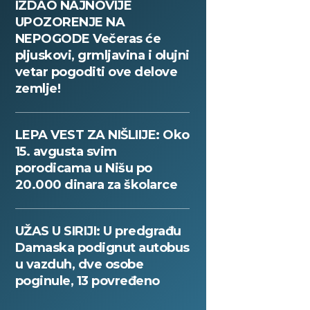
IZDAO NAJNOVIJE
UPOZORENJE NA
NEPOGODE Večeras će
pljuskovi, grmljavina i olujni
vetar pogoditi ove delove
zemlje!
LEPA VEST ZA NIŠLIIJE: Oko
15. avgusta svim
porodicama u Nišu po
20.000 dinara za školarce
UŽAS U SIRIJI: U predgrađu
Damaska podignut autobus
u vazduh, dve osobe
poginule, 13 povređeno