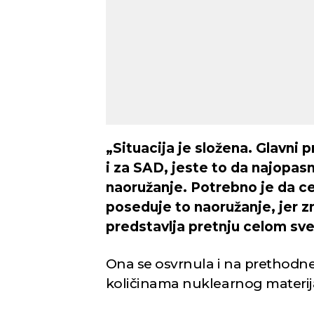
„Situacija je složena. Glavni 
i za SAD, jeste to da najopasn
naoružanje. Potrebno je da ce
poseduje to naoružanje, jer zn
predstavlja pretnju celom sv
Ona se osvrnula i na prethodne 
količinama nuklearnog materij