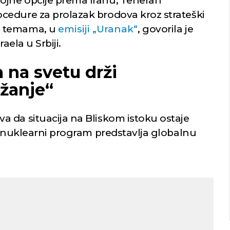
jne opcije prema Iranu, Teheran
cedure za prolazak brodova kroz strateški
m temama, u
emisiji „Uranak“
, govorila je
aela u Srbiji.
 na svetu drži
žanje“
 da situacija na Bliskom istoku ostaje
i nuklearni program predstavlja globalnu