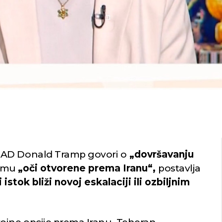
SAD Donald Tramp govori o
„dovršavanju
u mu
„oči otvorene prema Iranu“,
postavlja
ki istok bliži novoj eskalaciji ili ozbiljnim