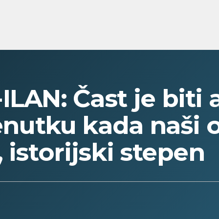
ILAN: Čast je bit
renutku kada naši 
 istorijski stepen