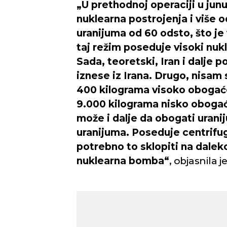
„U prethodnoj operaciji u jun
nuklearna postrojenja i više
uranijuma od 60 odsto, što je 
taj režim poseduje visoki nuk
Sada, teoretski, Iran i dalje po
iznese iz Irana. Drugo, nisam s
400 kilograma visoko obogaće
9.000 kilograma nisko obogać
može i dalje da obogati urani
uranijuma. Poseduje centrifug
potrebno to sklopiti na dalek
nuklearna bomba“
, objasnila j