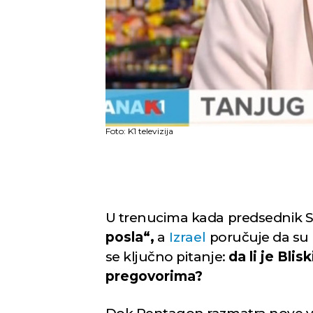
Foto: K1 televizija
U trenucima kada predsednik 
posla“,
a
Izrael
poručuje da s
se ključno pitanje:
da li je Blis
pregovorima?