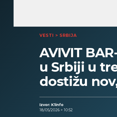
VESTI
>
SRBIJA
AVIVIT BAR-
u Srbiji u t
dostižu nov,
Izvor: K1info
18/05/2026 > 10:52