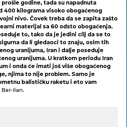
u prošle godine, tada su napadnuta
 od 400 kilograma visoko obogaćenog
vojni nivo. Čovek treba da se zapita zašto
learni materijal sa 60 odsto obogaćenja.
seduje to, tako da je jedini cilj da se to
igurna da li gledaoci to znaju, osim tih
nog uranijuma, Iran i dalje poseduje
enog uranijuma. U kratkom periodu Iran
jum i onda će imati još više obogaćenog
e, njima to nije problem. Samo je
ometnu balističku raketu i eto vam
e Bar-Ilan.