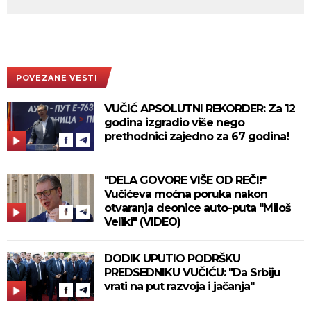
POVEZANE VESTI
VUČIĆ APSOLUTNI REKORDER: Za 12
godina izgradio više nego
prethodnici zajedno za 67 godina!
"DELA GOVORE VIŠE OD REČI!"
Vučićeva moćna poruka nakon
otvaranja deonice auto-puta "Miloš
Veliki" (VIDEO)
DODIK UPUTIO PODRŠKU
PREDSEDNIKU VUČIĆU: "Da Srbiju
vrati na put razvoja i jačanja"