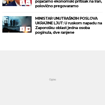
pojačamo ekonomski pritisak na Iran,
polovično pregovaramo
MINISTAR UNUTRAŠNJIH POSLOVA
UKRAJINE LJUT: U ruskom napadu na
Zaporošku oblast jedna osoba
poginula, dve ranjene