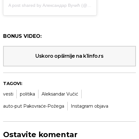
A post shared by Александар Вучић (@avucic)
BONUS VIDEO:
Uskoro opširnije na k1info.rs
TAGOVI:
vesti
politika
Aleksandar Vučić
auto-put Pakovraće-Požega
Instagram objava
Ostavite komentar