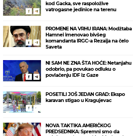
kod Gacka, sve raspoložive
vatrogasne jedinice na terenu
PROMENE NA VRHU IRANA: Modžtaba
Hamnei imenovao bivšeg
komandanta IRGC-a Rezaija na čelo
Saveta
NI SAM NE ZNA ŠTA HOĆE: Netanjahu
odobrio, pa povukao odluku o
povlačenju IDF iz Gaze
POSETILI JOŠ JEDAN GRAD: Ekspo
karavan stigao u Kragujevac
NOVA TAKTIKA AMERIČKOG
PREDSEDNIKA: Spremni smo da