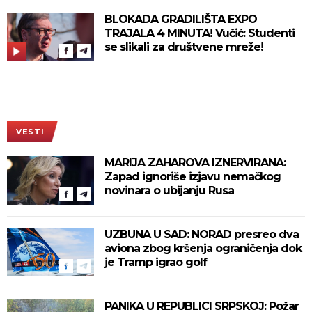
BLOKADA GRADILIŠTA EXPO
TRAJALA 4 MINUTA! Vučić: Studenti
se slikali za društvene mreže!
VESTI
MARIJA ZAHAROVA IZNERVIRANA:
Zapad ignoriše izjavu nemačkog
novinara o ubijanju Rusa
UZBUNA U SAD: NORAD presreo dva
aviona zbog kršenja ograničenja dok
je Tramp igrao golf
PANIKA U REPUBLICI SRPSKOJ: Požar