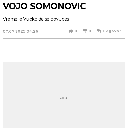
VOJO SOMONOVIC
Vreme je Vucko da se povuces.
0
0
Odgovori
07.07.2025
04:26