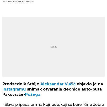
Foto: Tanjug/Vladimir Sporčić
Predsednik Srbije
Aleksandar Vučić
objavio je na
Instagramu
snimak otvaranja deonice auto-puta
Pakovraće-
Požega
.
- Slava pripada onima koji rade, koji se bore i čine dobro