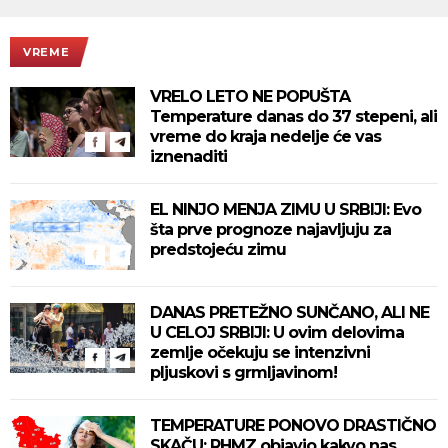
VREME
VRELO LETO NE POPUŠTA
Temperature danas do 37 stepeni, ali
vreme do kraja nedelje će vas
iznenaditi
EL NINJO MENJA ZIMU U SRBIJI: Evo
šta prve prognoze najavljuju za
predstojeću zimu
DANAS PRETEŽNO SUNČANO, ALI NE
U CELOJ SRBIJI: U ovim delovima
zemlje očekuju se intenzivni
pljuskovi s grmljavinom!
TEMPERATURE PONOVO DRASTIČNO
SKAČU: RHMZ objavio kakvo nas