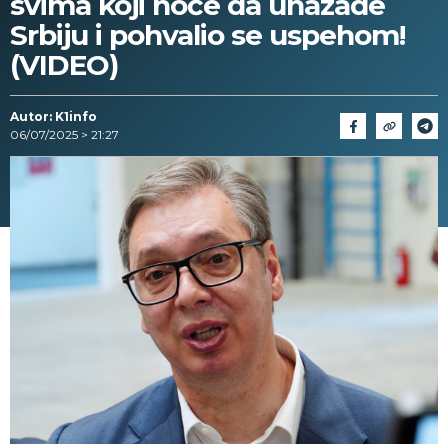
svima koji hoće da unazade
Srbiju i pohvalio se uspehom!
(VIDEO)
Autor: K1info
06/07/2025 > 21:27