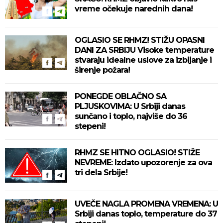
vreme očekuje narednih dana!
OGLASIO SE RHMZ! STIŽU OPASNI
DANI ZA SRBIJU Visoke temperature
stvaraju idealne uslove za izbijanje i
širenje požara!
PONEGDE OBLAČNO SA
PLJUSKOVIMA: U Srbiji danas
sunčano i toplo, najviše do 36
stepeni!
RHMZ SE HITNO OGLASIO! STIŽE
NEVREME: Izdato upozorenje za ova
tri dela Srbije!
UVEČE NAGLA PROMENA VREMENA: U
Srbiji danas toplo, temperature do 37