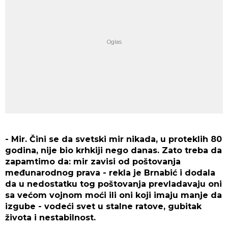
- Mir. Čini se da svetski mir nikada, u proteklih 80
godina, nije bio krhkiji nego danas. Zato treba da
zapamtimo da: mir zavisi od poštovanja
međunarodnog prava - rekla je Brnabić i dodala
da u nedostatku tog poštovanja prevladavaju oni
sa većom vojnom moći ili oni koji imaju manje da
izgube - vodeći svet u stalne ratove, gubitak
života i nestabilnost.