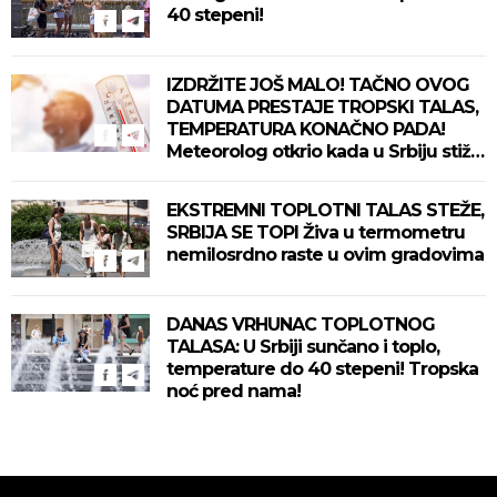
40 stepeni!
IZDRŽITE JOŠ MALO! TAČNO OVOG
DATUMA PRESTAJE TROPSKI TALAS,
TEMPERATURA KONAČNO PADA!
Meteorolog otkrio kada u Srbiju stiže
zahlađenje!
EKSTREMNI TOPLOTNI TALAS STEŽE,
SRBIJA SE TOPI Živa u termometru
nemilosrdno raste u ovim gradovima
DANAS VRHUNAC TOPLOTNOG
TALASA: U Srbiji sunčano i toplo,
temperature do 40 stepeni! Tropska
noć pred nama!