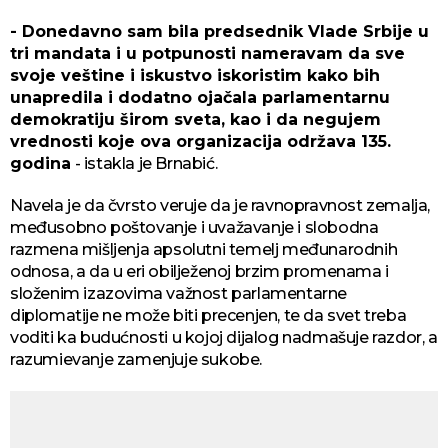
- Donedavno sam bila predsednik Vlade Srbije u
tri mandata i u potpunosti nameravam da sve
svoje veštine i iskustvo iskoristim kako bih
unapredila i dodatno ojačala parlamentarnu
demokratiju širom sveta, kao i da negujem
vrednosti koje ova organizacija održava 135.
godina
- istakla je Brnabić.
Navela je da čvrsto veruje da je ravnopravnost zemalja,
međusobno poštovanje i uvažavanje i slobodna
razmena mišljenja apsolutni temelj međunarodnih
odnosa, a da u eri obilježenoj brzim promenama i
složenim izazovima važnost parlamentarne
diplomatije ne može biti precenjen, te da svet treba
voditi ka budućnosti u kojoj dijalog nadmašuje razdor, a
razumievanje zamenjuje sukobe.