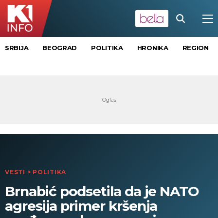
SRBIJA
BEOGRAD
POLITIKA
HRONIKA
REGION
VESTI
>
POLITIKA
Brnabić podsetila da je NATO
agresija primer kršenja