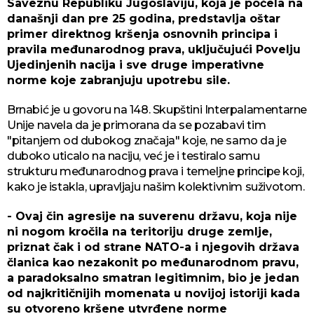
Saveznu Republiku Jugoslaviju, koja je počela na
današnji dan pre 25 godina, predstavlja oštar
primer direktnog kršenja osnovnih principa i
pravila međunarodnog prava, uključujući Povelju
Ujedinjenih nacija i sve druge imperativne
norme koje zabranjuju upotrebu sile.
Brnabić je u govoru na 148. Skupštini Interpalamentarne
Unije navela da je primorana da se pozabavi tim
"pitanjem od dubokog značaja" koje, ne samo da je
duboko uticalo na naciju, već je i testiralo samu
strukturu međunarodnog prava i temeljne principe koji,
kako je istakla, upravljaju našim kolektivnim suživotom.
- Ovaj čin agresije na suverenu državu, koja nije
ni nogom kročila na teritoriju druge zemlje,
priznat čak i od strane NATO-a i njegovih država
članica kao nezakonit po međunarodnom pravu,
a paradoksalno smatran legitimnim, bio je jedan
od najkritičnijih momenata u novijoj istoriji kada
su otvoreno kršene utvrđene norme