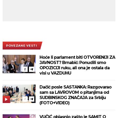
POVEZANE VESTI
Hoće li parlament biti OTVORENIJI ZA
JAVNOST? Brnabić: Ponudili smo
OPOZICIJI ruku, ali ona je ostala da
visi u VAZDUHU
Dačić posle SASTANKA: Razgovarao
sam sa LAVROVOM o pitanjima od
SUDBINSKOG ZNAČAJA za Srbiju
(FOTO+VIDEO)
VUČIĆ objasnio zašto je SAMIT O