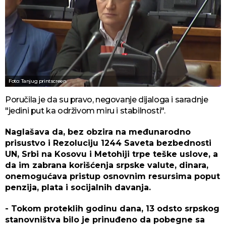
Foto: Tanjug printscreen
Poručila je da su pravo, negovanje dijaloga i saradnje
"jedini put ka održivom miru i stabilnosti".
Naglašava da, bez obzira na međunarodno
prisustvo i Rezoluciju 1244 Saveta bezbednosti
UN, Srbi na Kosovu i Metohiji trpe teške uslove, a
da im zabrana korišćenja srpske valute, dinara,
onemogućava pristup osnovnim resursima poput
penzija, plata i socijalnih davanja.
- Tokom proteklih godinu dana, 13 odsto srpskog
stanovništva bilo je prinuđeno da pobegne sa