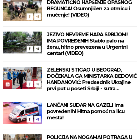
DRAMATIČNO HAPŠENJE OPASNOG
BEGUNCA! Osumnjičen za otmicu i
mučenje! (VIDEO)
JEZIVO NEVREME HARA SRBIJOM!
IMA POVREĐENIH Stablo palo na
ženu, hitno prevezena u Urgentni
centar! (VIDEO)
ZELENSKI STIGAO U BEOGRAD,
DOČEKALA GA MINISTARKA ĐEDOVIĆ
HANDANOVIĆ: Predsednik Ukrajine
prvi put u poseti Srbiji - sutra
sastanak sa Vučićem! (FOTO/VIDEO)
LANČANI SUDAR NA GAZELI Ima
povređenih! Hitna pomoć na licu
mesta!
POLICIJA NA NOGAMA! POTRAGA U