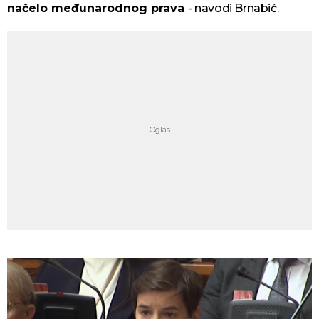
načelo međunarodnog prava
- navodi Brnabić.