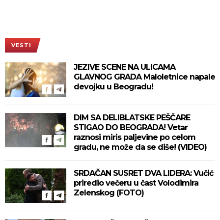
VESTI
JEZIVE SCENE NA ULICAMA
GLAVNOG GRADA Maloletnice napale
devojku u Beogradu!
DIM SA DELIBLATSKE PEŠČARE
STIGAO DO BEOGRADA! Vetar
raznosi miris paljevine po celom
gradu, ne može da se diše! (VIDEO)
SRDAČAN SUSRET DVA LIDERA: Vučić
priredio večeru u čast Volodimira
Zelenskog (FOTO)