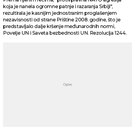
koja je nanela ogromne patnje i razaranja Srbiji",
rezultirala je kasnijim jednostranim proglašenjem
nezavisnosti od strane Prištine 2008. godine, što je
predstavljalo dalje kršenje međunarodnih normi,
Povelje UN i Saveta bezbednosti UN. Rezolucija 1244.