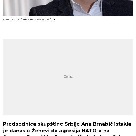
Foto: TANJUG/ SAVA RADOVANOVIĆ/ bg
Predsednica skupštine Srbije Ana Brnabić istakla
je danas u Ženevi da agresija NATO-a na