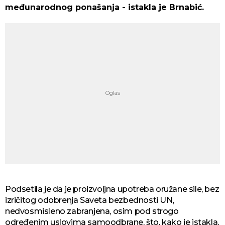
međunarodnog ponašanja - istakla je Brnabić.
Podsetila je da je proizvoljna upotreba oružane sile, bez
izričitog odobrenja Saveta bezbednosti UN,
nedvosmisleno zabranjena, osim pod strogo
određenim uslovima samoodbrane, što, kako je istakla,