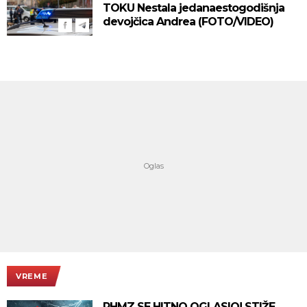
TOKU Nestala jedanaestogodišnja
devojčica Andrea (FOTO/VIDEO)
VREME
RHMZ SE HITNO OGLASIO! STIŽE