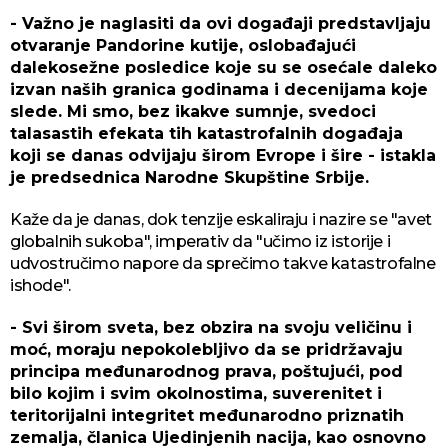
- Važno je naglasiti da ovi događaji predstavljaju
otvaranje Pandorine kutije, oslobađajući
dalekosežne posledice koje su se osećale daleko
izvan naših granica godinama i decenijama koje
slede. Mi smo, bez ikakve sumnje, svedoci
talasastih efekata tih katastrofalnih događaja
koji se danas odvijaju širom Evrope i šire - istakla
je predsednica Narodne Skupštine Srbije.
Kaže da je danas, dok tenzije eskaliraju i nazire se "avet
globalnih sukoba", imperativ da "učimo iz istorije i
udvostručimo napore da sprečimo takve katastrofalne
ishode".
- Svi širom sveta, bez obzira na svoju veličinu i
moć, moraju nepokolebljivo da se pridržavaju
principa međunarodnog prava, poštujući, pod
bilo kojim i svim okolnostima, suverenitet i
teritorijalni integritet međunarodno priznatih
zemalja, članica Ujedinjenih nacija, kao osnovno