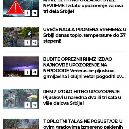
NEVREME: Izdato upozorenje za ova
tri dela Srbije!
UVEČE NAGLA PROMENA VREMENA: U
Srbiji danas toplo, temperature do 37
stepeni!
BUDITE OPREZNI! RHMZ IZDAO
NAJNOVIJE UPOZORENJE NA
NEPOGODE Večeras će pljuskovi,
grmljavina i olujni vetar pogoditi ove
delove zemlje!
RHMZ IZDAO HITNO UPOZORENJE:
Pljuskovi u naredna dva ili tri sata u
više delova Srbije!
TOPLOTNI TALAS NE POSUSTAJE: U
ovim gradovima izmereno paklenih