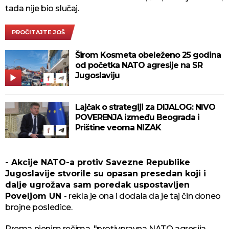
tada nije bio slučaj.
PROČITAJTE JOŠ
Širom Kosmeta obeleženo 25 godina
od početka NATO agresije na SR
Jugoslaviju
Lajčak o strategiji za DIJALOG: NIVO
POVERENJA između Beograda i
Prištine veoma NIZAK
- Akcije NATO-a protiv Savezne Republike
Jugoslavije stvorile su opasan presedan koji i
dalje ugrožava sam poredak uspostavljen
Poveljom UN
- rekla je ona i dodala da je taj čin doneo
brojne posledice.
Prema njenim rečima, "protivpravna NATO agresija