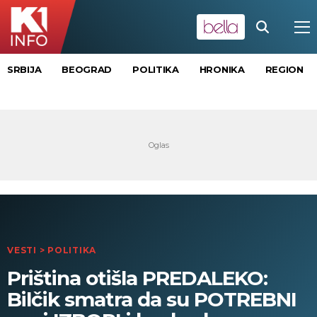
SRBIJA
BEOGRAD
POLITIKA
HRONIKA
REGION
VESTI
>
POLITIKA
Priština otišla PREDALEKO:
Bilčik smatra da su POTREBNI