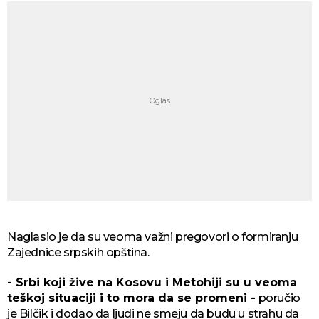
Naglasio je da su veoma važni pregovori o formiranju
Zajednice srpskih opština.
- Srbi koji žive na Kosovu i Metohiji su u veoma
teškoj situaciji i to mora da se promeni -
poručio
je Bilčik i dodao da ljudi ne smeju da budu u strahu da