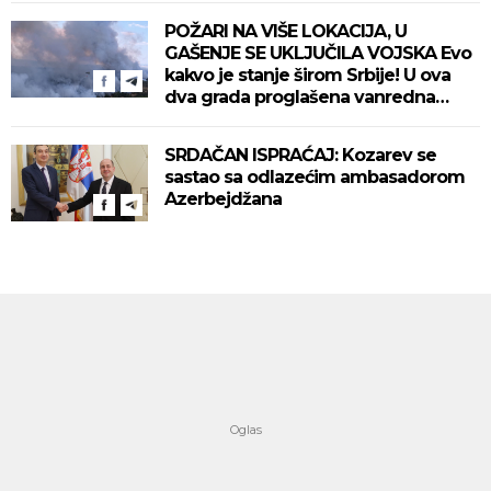
POŽARI NA VIŠE LOKACIJA, U
GAŠENJE SE UKLJUČILA VOJSKA Evo
kakvo je stanje širom Srbije! U ova
dva grada proglašena vanredna
situacija! (VIDEO)
SRDAČAN ISPRAĆAJ: Kozarev se
sastao sa odlazećim ambasadorom
Azerbejdžana