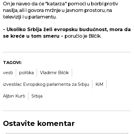
On je naveo da će "katarza" pomoći u borbi protiv
nasilja, ali i govora mržnje u javnom prostoru, na
televiziji i u parlamentu.
- Ukoliko Srbija želi evropsku budućnost, mora da
se kreće u tom smeru -
poručio je Bilčik.
TAGOVI:
vesti
politika
Vladimir Bilčik
izvestilac Evropskog parlamenta za Srbiju
KiM
Aljbin Kurti
Srbija
Ostavite komentar