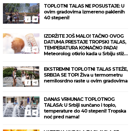
TOPLOTNI TALAS NE POSUSTAJE: U
ovim gradovima izmereno paklenih
40 stepeni!
IZDRŽITE JOŠ MALO! TAČNO OVOG
DATUMA PRESTAJE TROPSKI TALAS,
TEMPERATURA KONAČNO PADA!
Meteorolog otkrio kada u Srbiju stiže
zahlađenje!
EKSTREMNI TOPLOTNI TALAS STEŽE,
SRBIJA SE TOPI Živa u termometru
nemilosrdno raste u ovim gradovima
DANAS VRHUNAC TOPLOTNOG
TALASA: U Srbiji sunčano i toplo,
temperature do 40 stepeni! Tropska
noć pred nama!