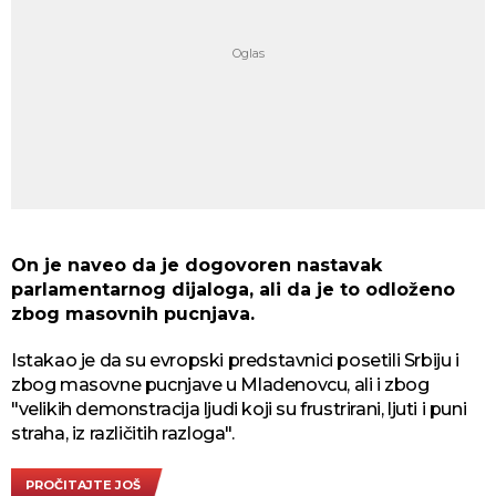
On je naveo da je dogovoren nastavak
parlamentarnog dijaloga, ali da je to odloženo
zbog masovnih pucnjava.
Istakao je da su evropski predstavnici posetili Srbiju i
zbog masovne pucnjave u Mladenovcu, ali i zbog
"velikih demonstracija ljudi koji su frustrirani, ljuti i puni
straha, iz različitih razloga".
PROČITAJTE JOŠ