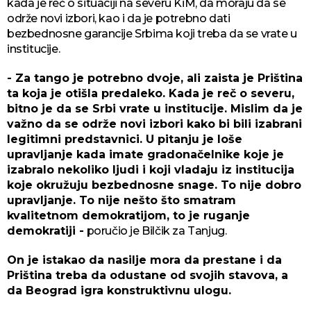
kada je reč o situaciji na severu KiM, da moraju da se
održe novi izbori, kao i da je potrebno dati
bezbednosne garancije Srbima koji treba da se vrate u
institucije.
- Za tango je potrebno dvoje, ali zaista je Priština
ta koja je otišla predaleko. Kada je reč o severu,
bitno je da se Srbi vrate u institucije. Mislim da je
važno da se održe novi izbori kako bi bili izabrani
legitimni predstavnici. U pitanju je loše
upravljanje kada imate gradonačelnike koje je
izabralo nekoliko ljudi i koji vladaju iz institucija
koje okružuju bezbednosne snage. To nije dobro
upravljanje. To nije nešto što smatram
kvalitetnom demokratijom, to je ruganje
demokratiji -
poručio je Bilčik za Tanjug.
On je istakao da nasilje mora da prestane i da
Priština treba da odustane od svojih stavova, a
da Beograd igra konstruktivnu ulogu.