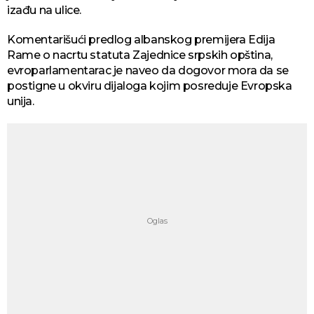
izađu na ulice.
Komentarišući predlog albanskog premijera Edija
Rame o nacrtu statuta Zajednice srpskih opština,
evroparlamentarac je naveo da dogovor mora da se
postigne u okviru dijaloga kojim posreduje Evropska
unija.