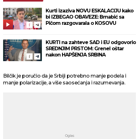
Kurti izaziva NOVU ESKALACIJU kako
bi IZBEGAO OBAVEZE: Brnabić sa
Pičom razgovarala o KOSOVU
KURTI na zahteve SAD i EU odgovorio
SREDNJIM PRSTOM: Grenel oštar
nakon HAPŠENJA SRBINA
Bilčik je poručio da je Srbiji potrebno manje podela i
manje polarizacije, a više saosećanja i razumevanja.