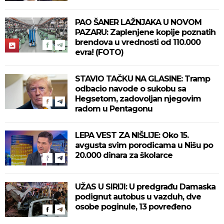
PAO ŠANER LAŽNJAKA U NOVOM
PAZARU: Zaplenjene kopije poznatih
brendova u vrednosti od 110.000
evra! (FOTO)
STAVIO TAČKU NA GLASINE: Tramp
odbacio navode o sukobu sa
Hegsetom, zadovoljan njegovim
radom u Pentagonu
LEPA VEST ZA NIŠLIJE: Oko 15.
avgusta svim porodicama u Nišu po
20.000 dinara za školarce
UŽAS U SIRIJI: U predgrađu Damaska
podignut autobus u vazduh, dve
osobe poginule, 13 povređeno