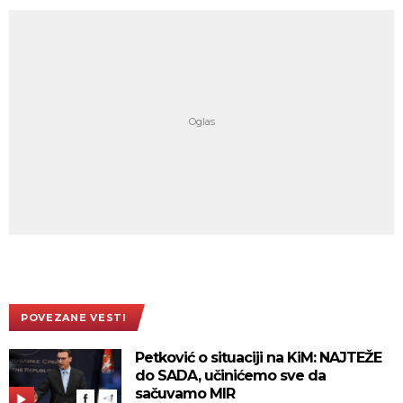
POVEZANE VESTI
Petković o situaciji na KiM: NAJTEŽE
do SADA, učinićemo sve da
sačuvamo MIR