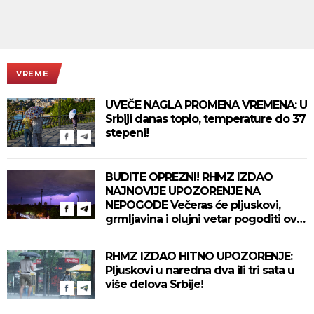
VREME
UVEČE NAGLA PROMENA VREMENA: U
Srbiji danas toplo, temperature do 37
stepeni!
BUDITE OPREZNI! RHMZ IZDAO
NAJNOVIJE UPOZORENJE NA
NEPOGODE Večeras će pljuskovi,
grmljavina i olujni vetar pogoditi ove
delove zemlje!
RHMZ IZDAO HITNO UPOZORENJE:
Pljuskovi u naredna dva ili tri sata u
više delova Srbije!