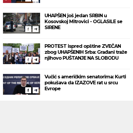
UHAPŠEN još jedan SRBIN u
Kosovskoj Mitrovici - OGLASILE se
SIRENE
PROTEST ispred opštine ZVEČAN
zbog UHAPŠENIH Srba: Građani traže
njihovo PUŠTANJE NA SLOBODU
Vučić s američkim senatorima: Kurti
pokušava da IZAZOVE rat u srcu
Evrope