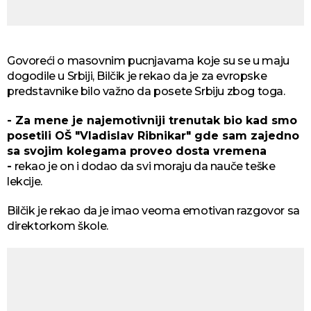
Govoreći o masovnim pucnjavama koje su se u maju
dogodile u Srbiji, Bilčik je rekao da je za evropske
predstavnike bilo važno da posete Srbiju zbog toga.
- Za mene je najemotivniji trenutak bio kad smo
posetili OŠ "Vladislav Ribnikar" gde sam zajedno
sa svojim kolegama proveo dosta vremena
-
rekao je on i dodao da svi moraju da nauče teške
lekcije.
Bilčik je rekao da je imao veoma emotivan razgovor sa
direktorkom škole.