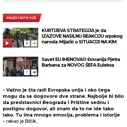
PROČITAJTE JOŠ
KURTIJEVA STRATEGIJA je da
IZAZOVE NASILNU REAKCIJU srpskog
naroda: Mijačić o SITUACIJI NA KIM
Savet EU IMENOVAO Đovanija Pjetra
Barbana za NOVOG ŠEFA Euleksa
- Važno je šta radi Evropska unija i oko čega
mogu da se dogovore dve strane. Najbolje bi bilo
da predstavnici Beograda i Prištine sednu i
postignu dogovor, ali znam da to ne ide tako
lako. Tu ima mnogo emocija, problema i istorije
-
rekao je Bilčik.