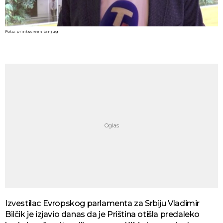
Foto: printscreen tanjug
Izvestilac Evropskog parlamenta za Srbiju Vladimir
Bilčik je izjavio danas da je Priština otišla predaleko