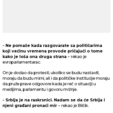
- Ne pomaže kada razgovarate sa političarima
koji većinu vremena provode pričajući o tome
kako je loša ona druga strana -
rekao je
evroparlamentarac.
On je dodao da protesti, ukoliko se budu nastavili,
moraju da budu mirni, ali i da političke institucije moraju
da pruže prave odgovore kada je reč o situaciji u
medijima, parlamentu i govoru mržnje.
- Srbija je na raskrsnici. Nadam se da će Srbija i
njeni građani pronaći mir -
rekao je Bilčik.