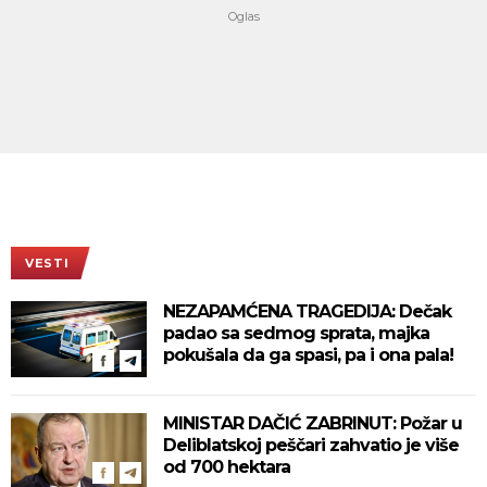
VESTI
NEZAPAMĆENA TRAGEDIJA: Dečak
padao sa sedmog sprata, majka
pokušala da ga spasi, pa i ona pala!
MINISTAR DAČIĆ ZABRINUT: Požar u
Deliblatskoj peščari zahvatio je više
od 700 hektara