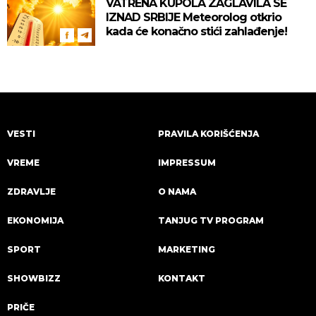
VATRENA KUPOLA ZAGLAVILA SE
IZNAD SRBIJE Meteorolog otkrio
kada će konačno stići zahlađenje!
VESTI
PRAVILA KORIŠĆENJA
VREME
IMPRESSUM
ZDRAVLJE
O NAMA
EKONOMIJA
TANJUG TV PROGRAM
SPORT
MARKETING
SHOWBIZZ
KONTAKT
PRIČE