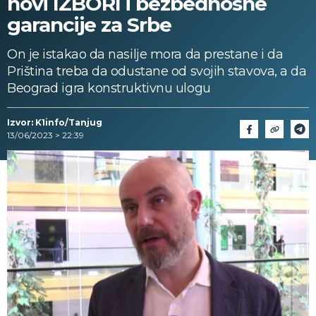
novi IZBORI i bezbednosne
garancije za Srbe
On je istakao da nasilje mora da prestane i da
Priština treba da odustane od svojih stavova, a da
Beograd igra konstruktivnu ulogu
Izvor: K1info/Tanjug
13/06/2023 > 22:39