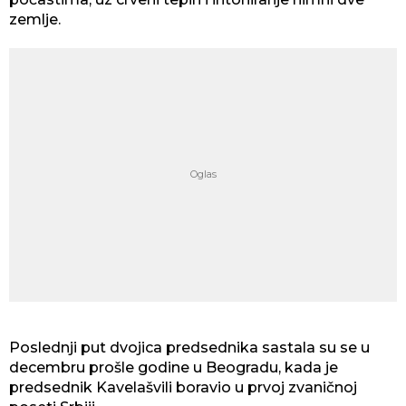
zemlje.
Poslednji put dvojica predsednika sastala su se u
decembru prošle godine u Beogradu, kada je
predsednik Kavelašvili boravio u prvoj zvaničnoj