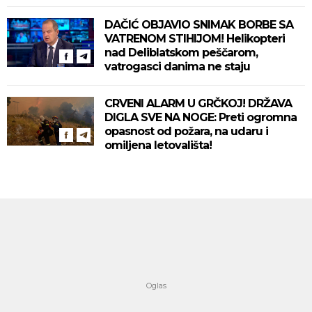
DAČIĆ OBJAVIO SNIMAK BORBE SA
VATRENOM STIHIJOM! Helikopteri
nad Deliblatskom peščarom,
vatrogasci danima ne staju
CRVENI ALARM U GRČKOJ! DRŽAVA
DIGLA SVE NA NOGE: Preti ogromna
opasnost od požara, na udaru i
omiljena letovališta!