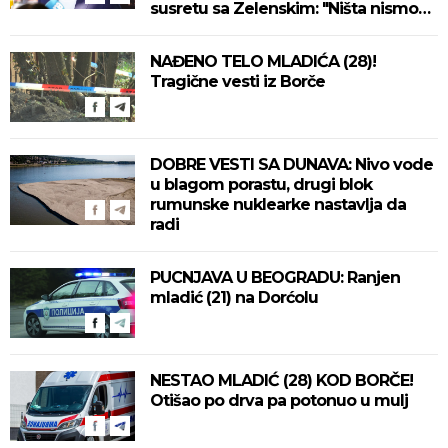
susretu sa Zelenskim: "Ništa nismo
izgubili, ne uvodimo sankcije Rusiji"
(VIDEO)
NAĐENO TELO MLADIĆA (28)!
Tragične vesti iz Borče
DOBRE VESTI SA DUNAVA: Nivo vode
u blagom porastu, drugi blok
rumunske nuklearke nastavlja da
radi
PUCNJAVA U BEOGRADU: Ranjen
mladić (21) na Dorćolu
NESTAO MLADIĆ (28) KOD BORČE!
Otišao po drva pa potonuo u mulj