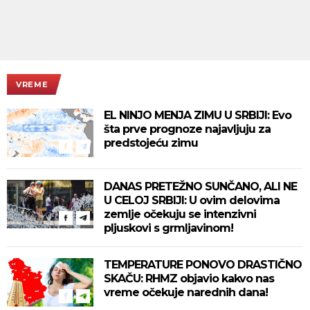
VREME
EL NINJO MENJA ZIMU U SRBIJI: Evo
šta prve prognoze najavljuju za
predstojeću zimu
DANAS PRETEŽNO SUNČANO, ALI NE
U CELOJ SRBIJI: U ovim delovima
zemlje očekuju se intenzivni
pljuskovi s grmljavinom!
TEMPERATURE PONOVO DRASTIČNO
SKAČU: RHMZ objavio kakvo nas
vreme očekuje narednih dana!