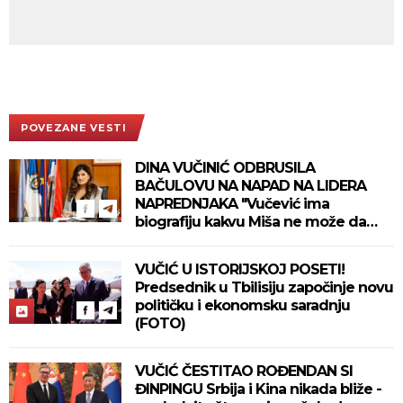
POVEZANE VESTI
DINA VUČINIĆ ODBRUSILA
BAČULOVU NA NAPAD NA LIDERA
NAPREDNJAKA "Vučević ima
biografiju kakvu Miša ne može da
zamisli"
VUČIĆ U ISTORIJSKOJ POSETI!
Predsednik u Tbilisiju započinje novu
političku i ekonomsku saradnju
(FOTO)
VUČIĆ ČESTITAO ROĐENDAN SI
ĐINPINGU Srbija i Kina nikada bliže -