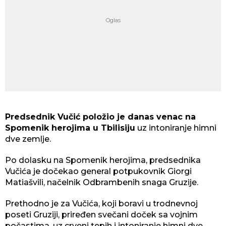
Predsednik Vučić položio je danas venac na
Spomenik herojima u Tbilisiju
uz intoniranje himni
dve zemlje.
Po dolasku na Spomenik herojima, predsednika
Vučića je dočekao general potpukovnik Giorgi
Matiašvili, načelnik Odbrambenih snaga Gruzije.
Prethodno je za Vučića, koji boravi u trodnevnoj
poseti Gruziji, priređen svečani doček sa vojnim
počastima, uz crveni tepih i intoniranje himni dve