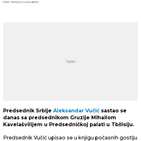
Foto: TANJUG/ Julija Bakić
Predsednik Srbije
Aleksandar Vučić
sastao se
danas sa predsednikom Gruzije Mihailom
Kavelašvilijem u Predsedničkoj palati u Tbilisiju.
Predsednik Vučić upisao se u knjigu počasnih gostiju