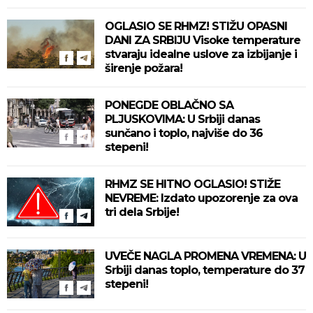
OGLASIO SE RHMZ! STIŽU OPASNI
DANI ZA SRBIJU Visoke temperature
stvaraju idealne uslove za izbijanje i
širenje požara!
PONEGDE OBLAČNO SA
PLJUSKOVIMA: U Srbiji danas
sunčano i toplo, najviše do 36
stepeni!
RHMZ SE HITNO OGLASIO! STIŽE
NEVREME: Izdato upozorenje za ova
tri dela Srbije!
UVEČE NAGLA PROMENA VREMENA: U
Srbiji danas toplo, temperature do 37
stepeni!