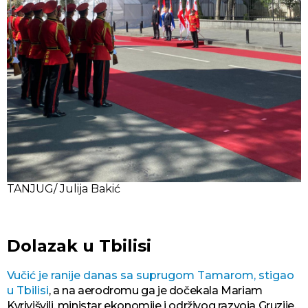
TANJUG/ Julija Bakić
Dolazak u Tbilisi
Vučić je ranije danas sa suprugom Tamarom, stigao
u Tbilisi
, a na aerodromu ga je dočekala Mariam
Kvrivišvili, ministar ekonomije i održivog razvoja Gruzije.