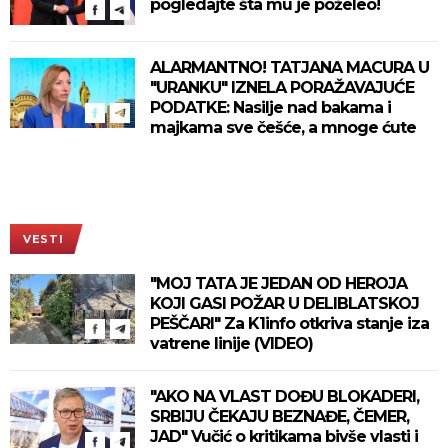
pogledajte šta mu je poželeo!
ALARMANTNO! TATJANA MACURA U
"URANKU" IZNELA PORAŽAVAJUĆE
PODATKE: Nasilje nad bakama i
majkama sve češće, a mnoge ćute
VESTI
"MOJ TATA JE JEDAN OD HEROJA
KOJI GASI POŽAR U DELIBLATSKOJ
PEŠČARI" Za K1info otkriva stanje iza
vatrene linije (VIDEO)
"AKO NA VLAST DOĐU BLOKADERI,
SRBIJU ČEKAJU BEZNAĐE, ČEMER,
JAD" Vučić o kritikama bivše vlasti i