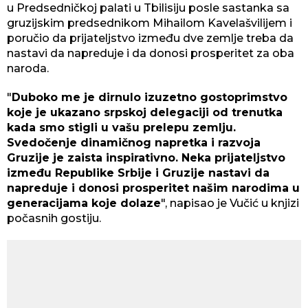
u Predsedničkoj palati u Tbilisiju posle sastanka sa
gruzijskim predsednikom Mihailom Kavelašvilijem i
poručio da prijateljstvo između dve zemlje treba da
nastavi da napreduje i da donosi prosperitet za oba
naroda.
"
Duboko me je dirnulo izuzetno gostoprimstvo
koje je ukazano srpskoj delegaciji od trenutka
kada smo stigli u vašu prelepu zemlju.
Svedočenje dinamičnog napretka i razvoja
Gruzije je zaista inspirativno. Neka prijateljstvo
između Republike Srbije i Gruzije nastavi da
napreduje i donosi prosperitet našim narodima u
generacijama koje dolaze
", napisao je Vučić u knjizi
počasnih gostiju.