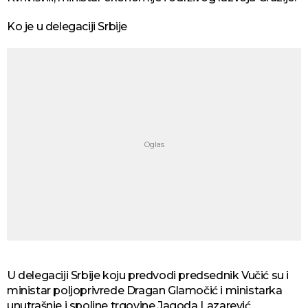
Ko je u delegaciji Srbije
U delegaciji Srbije koju predvodi predsednik Vučić su i
ministar poljoprivrede Dragan Glamočić i ministarka
unutrašnje i spoljne trgovine Jagoda Lazarević.