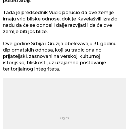
poseti Srbiji.
Tada je predsednik Vučić poručio da dve zemlje
imaju vrlo bliske odnose, dok je Kavelašvili izrazio
nadu da će se odnosi i dalje razvijati i da će dve
zemlje biti još bliže.
Ove godine Srbija i Gruzija obeležavaju 31. godinu
diplomatskih odnosa, koji su tradicionalno
prijateljski, zasnovani na verskoj, kulturnoj i
istorijskoj bliskosti, uz uzajamno poštovanje
teritorijalnog integriteta.