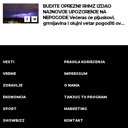
BUDITE OPREZNI! RHMZ IZDAO
NAJNOVIJE UPOZORENJE NA
NEPOGODE Večeras će pljuskovi,
grmljavina i olujni vetar pogoditi ove
delove zemlje!
VESTI
PRAVILA KORIŠĆENJA
VREME
IMPRESSUM
ZDRAVLJE
O NAMA
EKONOMIJA
TANJUG TV PROGRAM
SPORT
MARKETING
SHOWBIZZ
KONTAKT