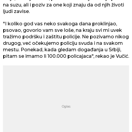
na suzu, ali i poziv za one koji znaju da od njih životi
ljudi zavise.
"I koliko god vas neko svakoga dana proklinjao,
psovao, govorio vam sve loše, na kraju svi mi uvek
tražimo podršku i zaštitu policije. Ne pozivamo nikog
drugog, već očekujemo policiju svuda i na svakom
mestu. Ponekad, kada gledam događanja u Srbiji,
pitam se imamo li 100.000 policajaca", rekao je Vučić.