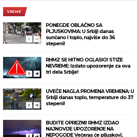
VREME
PONEGDE OBLAČNO SA
PLJUSKOVIMA: U Srbiji danas
sunčano i toplo, najviše do 36
stepeni!
RHMZ SE HITNO OGLASIO! STIŽE
NEVREME: Izdato upozorenje za ova
tri dela Srbije!
UVEČE NAGLA PROMENA VREMENA: U
Srbiji danas toplo, temperature do 37
stepeni!
BUDITE OPREZNI! RHMZ IZDAO
NAJNOVIJE UPOZORENJE NA
NEPOGODE Večeras će pljuskovi,