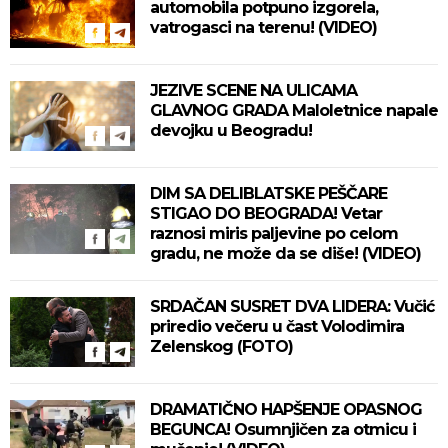
automobila potpuno izgorela,
vatrogasci na terenu! (VIDEO)
JEZIVE SCENE NA ULICAMA
GLAVNOG GRADA Maloletnice napale
devojku u Beogradu!
DIM SA DELIBLATSKE PEŠČARE
STIGAO DO BEOGRADA! Vetar
raznosi miris paljevine po celom
gradu, ne može da se diše! (VIDEO)
SRDAČAN SUSRET DVA LIDERA: Vučić
priredio večeru u čast Volodimira
Zelenskog (FOTO)
DRAMATIČNO HAPŠENJE OPASNOG
BEGUNCA! Osumnjičen za otmicu i