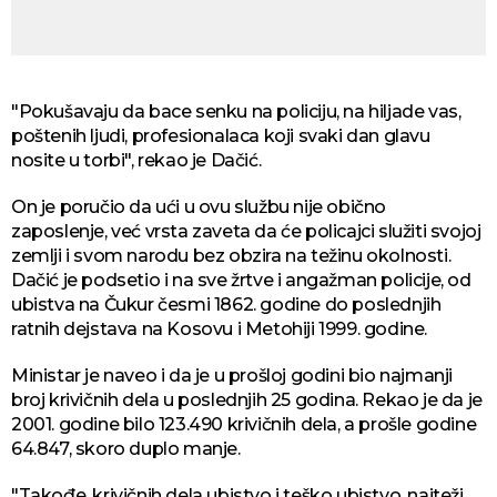
"Pokušavaju da bace senku na policiju, na hiljade vas,
poštenih ljudi, profesionalaca koji svaki dan glavu
nosite u torbi", rekao je Dačić.
On je poručio da ući u ovu službu nije obično
zaposlenje, već vrsta zaveta da će policajci služiti svojoj
zemlji i svom narodu bez obzira na težinu okolnosti.
Dačić je podsetio i na sve žrtve i angažman policije, od
ubistva na Čukur česmi 1862. godine do poslednjih
ratnih dejstava na Kosovu i Metohiji 1999. godine.
Ministar je naveo i da je u prošloj godini bio najmanji
broj krivičnih dela u poslednjih 25 godina. Rekao je da je
2001. godine bilo 123.490 krivičnih dela, a prošle godine
64.847, skoro duplo manje.
"Takođe, krivičnih dela ubistvo i teško ubistvo, najteži