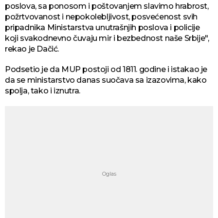
poslova, sa ponosom i poštovanjem slavimo hrabrost,
požrtvovanost i nepokolebljivost, posvećenost svih
pripadnika Ministarstva unutrašnjih poslova i policije
koji svakodnevno čuvaju mir i bezbednost naše Srbije",
rekao je Dačić.
Podsetio je da MUP postoji od 1811. godine i istakao je
da se ministarstvo danas suočava sa izazovima, kako
spolja, tako i iznutra.