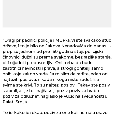
"Dragi pripadnici policije i MUP-a, vi ste svakako stub
države, i to je bilo od Jakova Nenadovića do danas. U
propisu jednom od pre 160 godina stoji: policijski
činovnici dužni su prema svakome, bez razlike stanja,
biti uljudni i predusretljivi. Oni treba da budu
zaštitnici nevinosti i prava, a strogi gonitelji samo
onih koje zakon vređa. Ja mislim da radite jedan od
najtežih poslova: nikada nikoga niste zadužili, a
svima ste krivi. To su najteži poslovi. Takav ste poziv
izabrali, ali je to i najčasniji poziv, poziv za hrabre,
poziv za odlučne", naglasio je Vučić na svečanosti u
Palati Srbija.
To je, kako je rekao, poziv za one koji nemaju pravo