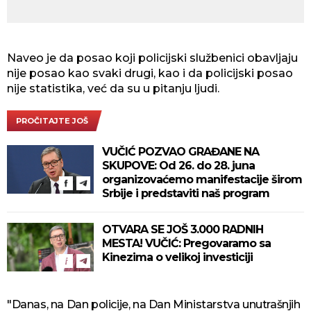
Naveo je da posao koji policijski službenici obavljaju
nije posao kao svaki drugi, kao i da policijski posao
nije statistika, već da su u pitanju ljudi.
PROČITAJTE JOŠ
VUČIĆ POZVAO GRAĐANE NA
SKUPOVE: Od 26. do 28. juna
organizovaćemo manifestacije širom
Srbije i predstaviti naš program
OTVARA SE JOŠ 3.000 RADNIH
MESTA! VUČIĆ: Pregovaramo sa
Kinezima o velikoj investiciji
"Danas, na Dan policije, na Dan Ministarstva unutrašnjih