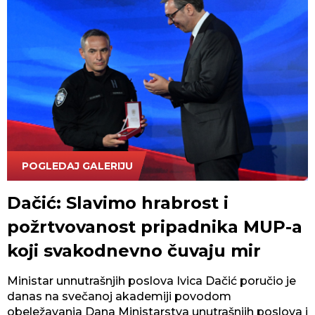
POGLEDAJ GALERIJU
Tanjug/Amir Hamzagić
Dačić: Slavimo hrabrost i
požrtvovanost pripadnika MUP-a
koji svakodnevno čuvaju mir
Ministar unnutrašnjih poslova Ivica Dačić poručio je
danas na svečanoj akademiji povodom
obeležavanja Dana Ministarstva unutrašnjih poslova i