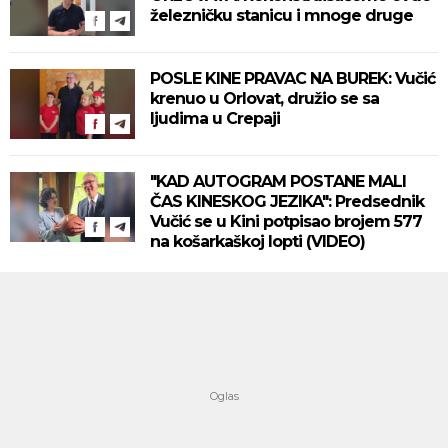
železničku stanicu i mnoge druge
POSLE KINE PRAVAC NA BUREK: Vučić
krenuo u Orlovat, družio se sa
ljudima u Crepaji
"KAD AUTOGRAM POSTANE MALI
ČAS KINESKOG JEZIKA": Predsednik
Vučić se u Kini potpisao brojem 577
na košarkaškoj lopti (VIDEO)