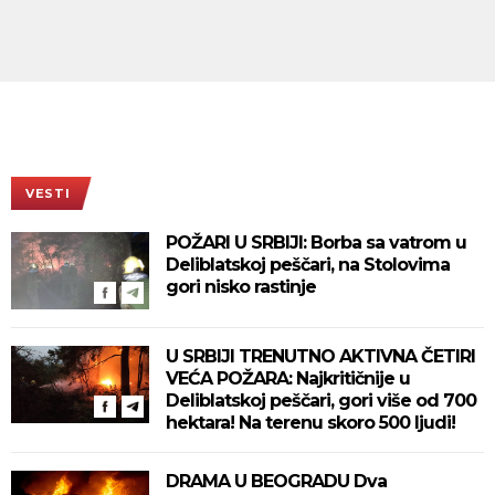
VESTI
POŽARI U SRBIJI: Borba sa vatrom u
Deliblatskoj peščari, na Stolovima
gori nisko rastinje
U SRBIJI TRENUTNO AKTIVNA ČETIRI
VEĆA POŽARA: Najkritičnije u
Deliblatskoj peščari, gori više od 700
hektara! Na terenu skoro 500 ljudi!
DRAMA U BEOGRADU Dva