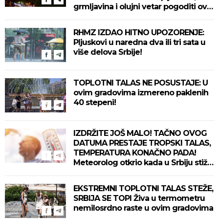
grmljavina i olujni vetar pogoditi ove
delove zemlje!
RHMZ IZDAO HITNO UPOZORENJE:
Pljuskovi u naredna dva ili tri sata u
više delova Srbije!
TOPLOTNI TALAS NE POSUSTAJE: U
ovim gradovima izmereno paklenih
40 stepeni!
IZDRŽITE JOŠ MALO! TAČNO OVOG
DATUMA PRESTAJE TROPSKI TALAS,
TEMPERATURA KONAČNO PADA!
Meteorolog otkrio kada u Srbiju stiže
zahlađenje!
EKSTREMNI TOPLOTNI TALAS STEŽE,
SRBIJA SE TOPI Živa u termometru
nemilosrdno raste u ovim gradovima