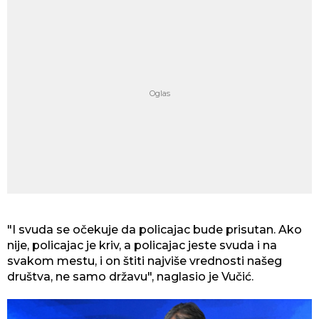
"I svuda se očekuje da policajac bude prisutan. Ako
nije, policajac je kriv, a policajac jeste svuda i na
svakom mestu, i on štiti najviše vrednosti našeg
društva, ne samo državu", naglasio je Vučić.