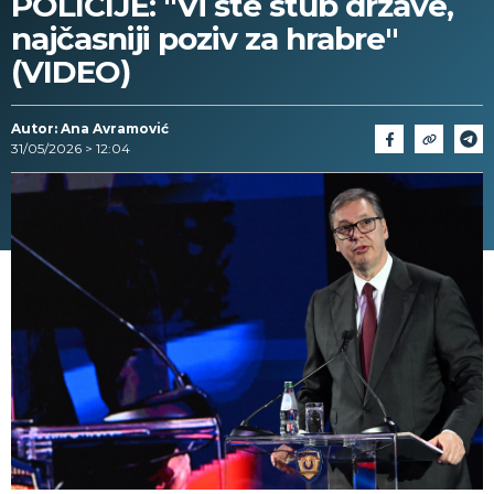
POLICIJE: "Vi ste stub države,
najčasniji poziv za hrabre"
(VIDEO)
Autor: Ana Avramović
31/05/2026 > 12:04