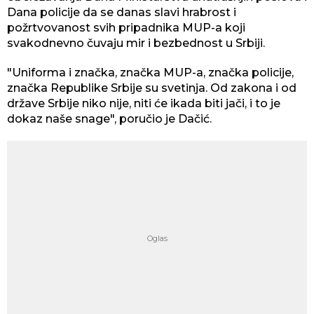
Dana policije da se danas slavi hrabrost i
požrtvovanost svih pripadnika MUP-a koji
svakodnevno čuvaju mir i bezbednost u Srbiji.
"Uniforma i značka, značka MUP-a, značka policije,
značka Republike Srbije su svetinja. Od zakona i od
države Srbije niko nije, niti će ikada biti jači, i to je
dokaz naše snage", poručio je Dačić.