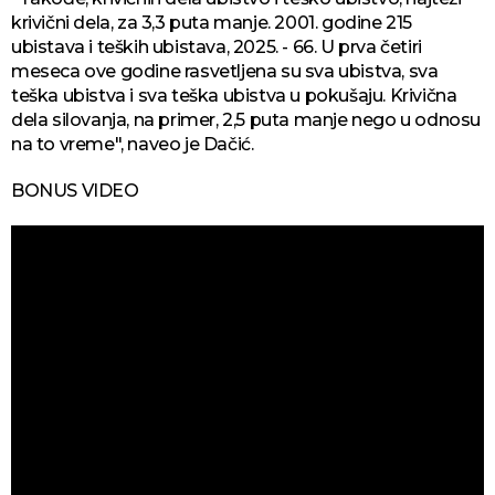
krivični dela, za 3,3 puta manje. 2001. godine 215
ubistava i teških ubistava, 2025. - 66. U prva četiri
meseca ove godine rasvetljena su sva ubistva, sva
teška ubistva i sva teška ubistva u pokušaju. Krivična
dela silovanja, na primer, 2,5 puta manje nego u odnosu
na to vreme", naveo je Dačić.
BONUS VIDEO