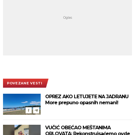
POVEZANE VESTI
OPREZ AKO LETUJETE NA JADRANU
More prepuno opasnih nemani!
VUČIĆ OBEĆAO MEŠTANIMA
ORLOVATA: Rekonstruisaćemo ovde