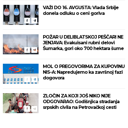
VAŽI DO 16. AVGUSTA: Vlada Srbije
donela odluku o ceni goriva
POŽAR U DELIBLATSKOJ PEŠČARI NE
JENJAVA: Evakuisani rubni delovi
Šumarka, gori oko 700 hektara šume
MOL O PREGOVORIMA ZA KUPOVINU
NIS-A: Napredujemo ka završnoj fazi
dogovora
ZLOČIN ZA KOJI JOŠ NIKO NIJE
ODGOVARAO: Godišnjica stradanja
srpskih civila na Petrovačkoj cesti