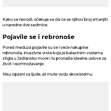
Kako se navodi, očekuje se da će se njihov broj smanjiti
u naredne dve sedmice.
Pojavile se i rebronoše
Pored meduza pojavile su se i veće nakupine
rebronoša, invazivne vrste koja je balastnim vodama
stigla u Jadransko more i tu pronašla idealne uslove za
život i razmnožavanje.
Nisu opasni za ljude, ali mute vodu ekosistemu.