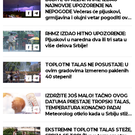
NAJNOVIJE UPOZORENJE NA
NEPOGODE Večeras će pljuskovi,
grmljavina i olujni vetar pogoditi ove
delove zemlje!
RHMZ IZDAO HITNO UPOZORENJE:
Pljuskovi u naredna dva ili tri sata u
više delova Srbije!
TOPLOTNI TALAS NE POSUSTAJE: U
ovim gradovima izmereno paklenih
40 stepeni!
IZDRŽITE JOŠ MALO! TAČNO OVOG
DATUMA PRESTAJE TROPSKI TALAS,
TEMPERATURA KONAČNO PADA!
Meteorolog otkrio kada u Srbiju stiže
zahlađenje!
EKSTREMNI TOPLOTNI TALAS STEŽE,