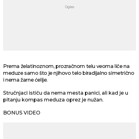
Prema želatinoznom, prozračnom telu veoma liče na
meduze samo što je njihovo telo biradijalno simetrično
i nema žarne ćelije.
Stručnjaci ističu da nema mesta panici, ali kad je u
pitanju kompas meduza oprez je nužan.
BONUS VIDEO