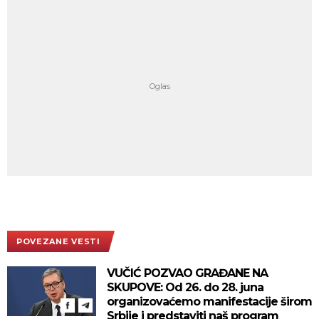
POVEZANE VESTI
VUČIĆ POZVAO GRAĐANE NA
SKUPOVE: Od 26. do 28. juna
organizovaćemo manifestacije širom
Srbije i predstaviti naš program