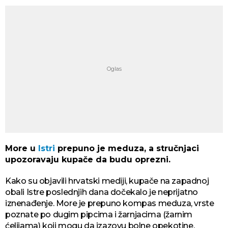
More u
Istri
prepuno je meduza, a stručnjaci
upozoravaju kupače da budu oprezni.
Kako su objavili hrvatski mediji, kupače na zapadnoj
obali Istre poslednjih dana dočekalo je neprijatno
iznenađenje. More je prepuno kompas meduza, vrste
poznate po dugim pipcima i žarnjacima (žarnim
ćelijama) koji mogu da izazovu bolne opekotine,