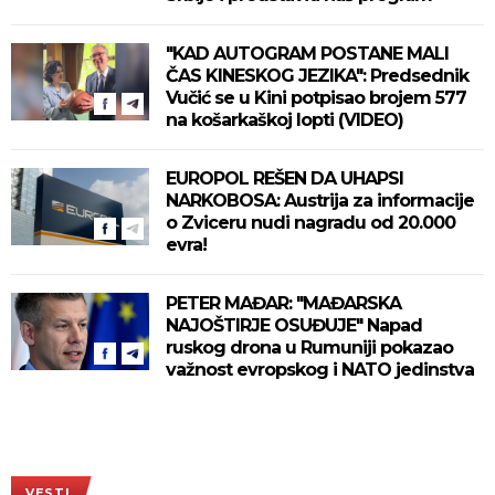
"KAD AUTOGRAM POSTANE MALI
ČAS KINESKOG JEZIKA": Predsednik
Vučić se u Kini potpisao brojem 577
na košarkaškoj lopti (VIDEO)
EUROPOL REŠEN DA UHAPSI
NARKOBOSA: Austrija za informacije
o Zviceru nudi nagradu od 20.000
evra!
PETER MAĐAR: "MAĐARSKA
NAJOŠTIRJE OSUĐUJE" Napad
ruskog drona u Rumuniji pokazao
važnost evropskog i NATO jedinstva
VESTI