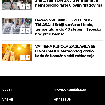
SRBIJA SE TOPI Živa u termometru
nemilosrdno raste u ovim gradovima
DANAS VRHUNAC TOPLOTNOG
TALASA: U Srbiji sunčano i toplo,
temperature do 40 stepeni! Tropska
noć pred nama!
VATRENA KUPOLA ZAGLAVILA SE
IZNAD SRBIJE Meteorolog otkrio
kada će konačno stići zahlađenje!
VESTI
PRAVILA KORIŠĆENJA
VREME
IMPRESSUM