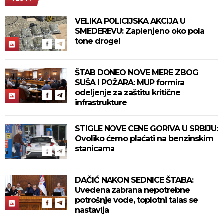
VELIKA POLICIJSKA AKCIJA U
SMEDEREVU: Zaplenjeno oko pola
tone droge!
ŠTAB DONEO NOVE MERE ZBOG
SUŠA I POŽARA: MUP formira
odeljenje za zaštitu kritične
infrastrukture
STIGLE NOVE CENE GORIVA U SRBIJU:
Ovoliko ćemo plaćati na benzinskim
stanicama
DAČIĆ NAKON SEDNICE ŠTABA:
Uvedena zabrana nepotrebne
potrošnje vode, toplotni talas se
nastavlja